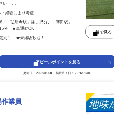
ト業務をお任せします。工事がスムーズに
さい！ …
スキル・経験により考慮！
6-8／「弘明寺駅」徒歩15分、「蒔田駅」
15分 ★車通勤OK！
後で見
限定可） ★未経験歓迎！
アピールポイントを見る
更新日： 2026/06/08 掲載終了日： 2026/09/04
場作業員