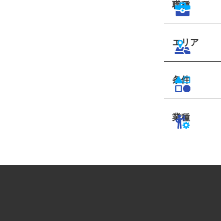
職種
エリア
条件
業種