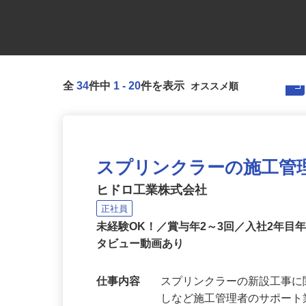
全
34
件中
1
-
20
件を表示
スプリンクラーの施工管
ヒドロ工業株式会社
正社員
未経験OK！／賞与年2～3回／入社2年目年
タビュー動画あり
仕事内容
スプリンクラーの新設工事