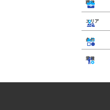
職種
エリア
条件
業種