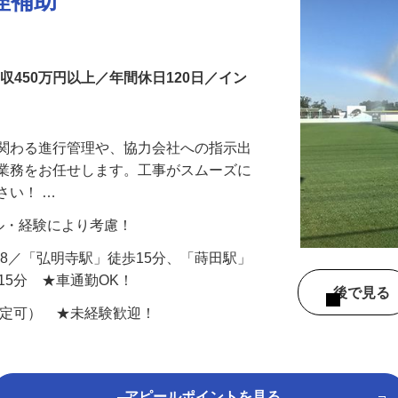
理補助
収450万円以上／年間休日120日／イン
に関わる進行管理や、協力会社への指示出
ト業務をお任せします。工事がスムーズに
さい！ …
スキル・経験により考慮！
6-8／「弘明寺駅」徒歩15分、「蒔田駅」
15分 ★車通勤OK！
後で見
限定可） ★未経験歓迎！