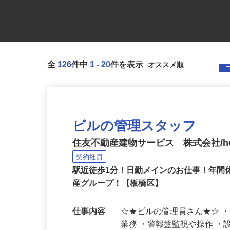
全
126
件中
1
-
20
件を表示
ビルの管理スタッフ
住友不動産建物サービス 株式会社/hes
契約社員
駅近徒歩1分！日勤メインのお仕事！年間
産グループ！【板橋区】
仕事内容
☆★ビルの管理員さん★☆ 