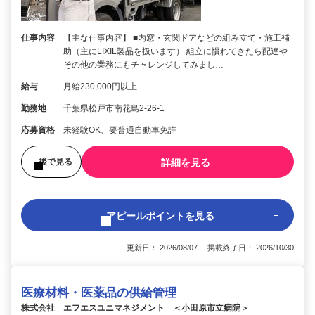
仕事内容
【主な仕事内容】 ■内窓・玄関ドアなどの組み立て・施工補
助（主にLIXIL製品を扱います） 組立に慣れてきたら配達や
その他の業務にもチャレンジしてみまし…
給与
月給230,000円以上
勤務地
千葉県松戸市南花島2-26-1
応募資格
未経験OK、要普通自動車免許
詳細を見る
後で見る
アピールポイントを見る
更新日： 2026/08/07 掲載終了日： 2026/10/30
医療材料・医薬品の供給管理
株式会社 エフエスユニマネジメント ＜小田原市立病院＞