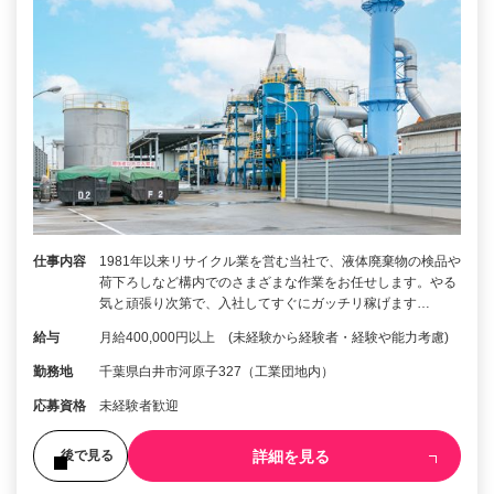
仕事内容
1981年以来リサイクル業を営む当社で、液体廃棄物の検品や
荷下ろしなど構内でのさまざまな作業をお任せします。やる
気と頑張り次第で、入社してすぐにガッチリ稼げます…
給与
月給400,000円以上 (未経験から経験者・経験や能力考慮)
勤務地
千葉県白井市河原子327（工業団地内）
応募資格
未経験者歓迎
詳細を見る
後で見る