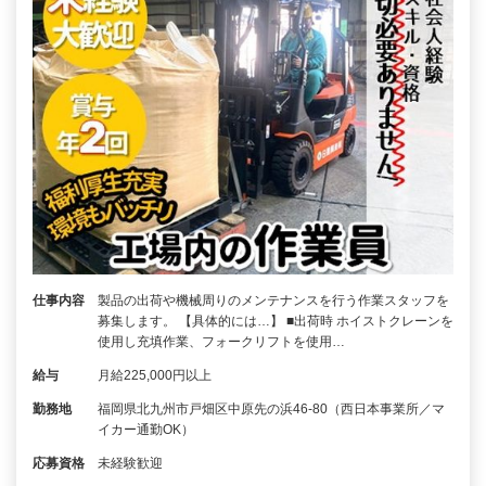
仕事内容
製品の出荷や機械周りのメンテナンスを行う作業スタッフを
募集します。 【具体的には…】 ■出荷時 ホイストクレーンを
使用し充填作業、フォークリフトを使用…
給与
月給225,000円以上
勤務地
福岡県北九州市戸畑区中原先の浜46-80（西日本事業所／マ
イカー通勤OK）
応募資格
未経験歓迎