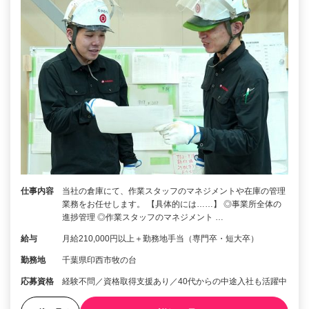
仕事内容
当社の倉庫にて、作業スタッフのマネジメントや在庫の管理
業務をお任せします。 【具体的には……】 ◎事業所全体の
進捗管理 ◎作業スタッフのマネジメント …
給与
月給210,000円以上＋勤務地手当（専門卒・短大卒）
勤務地
千葉県印西市牧の台
応募資格
経験不問／資格取得支援あり／40代からの中途入社も活躍中