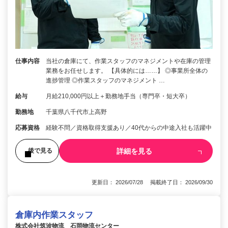
仕事内容
当社の倉庫にて、作業スタッフのマネジメントや在庫の管理
業務をお任せします。 【具体的には……】 ◎事業所全体の
進捗管理 ◎作業スタッフのマネジメント …
給与
月給210,000円以上＋勤務地手当（専門卒・短大卒）
勤務地
千葉県八千代市上高野
応募資格
経験不問／資格取得支援あり／40代からの中途入社も活躍中
詳細を見る
後で見る
更新日： 2026/07/28 掲載終了日： 2026/09/30
倉庫内作業スタッフ
株式会社筑波物流 石岡物流センター