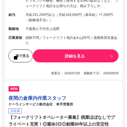
ピッキングや梱包、梱包で使用する木枠の組み立てなど。 フ
ォークリフト免許をお持ちの方は、積み下ろしや…
給与
月給191,200円以上（月給184,000円（基本給）+7,200円
（勤務地手当））
勤務地
千葉県八千代市上高野
応募資格
経験不問／フォークリフト免許あれば尚可／資格取得支援あ
り
詳細を見る
後で見る
更新日： 2026/07/28 掲載終了日： 2026/09/30
NEW
夜間の倉庫内作業スタッフ
ケーラインサービス株式会社 幸手営業所
正社員
【フォークリフトオペレーター募集】残業ほぼなしでプ
ライベート充実！◎週休2日◎創業60年以上の安定性