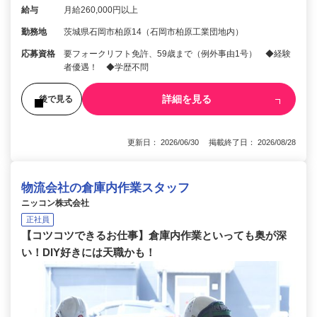
給与
月給260,000円以上
勤務地
茨城県石岡市柏原14（石岡市柏原工業団地内）
応募資格
要フォークリフト免許、59歳まで（例外事由1号） ◆経験
者優遇！ ◆学歴不問
詳細を見る
後で見る
更新日： 2026/06/30 掲載終了日： 2026/08/28
物流会社の倉庫内作業スタッフ
ニッコン株式会社
正社員
【コツコツできるお仕事】倉庫内作業といっても奥が深
い！DIY好きには天職かも！