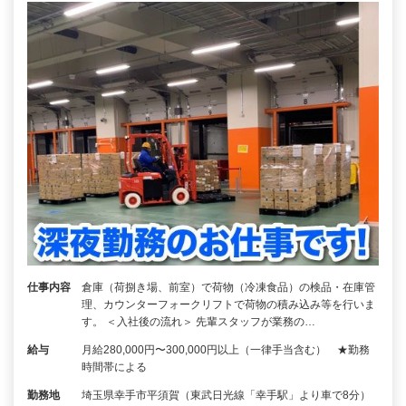
仕事内容
倉庫（荷捌き場、前室）で荷物（冷凍食品）の検品・在庫管
理、カウンターフォークリフトで荷物の積み込み等を行いま
す。 ＜入社後の流れ＞ 先輩スタッフが業務の…
給与
月給280,000円〜300,000円以上（一律手当含む） ★勤務
時間帯による
勤務地
埼玉県幸手市平須賀（東武日光線「幸手駅」より車で8分）