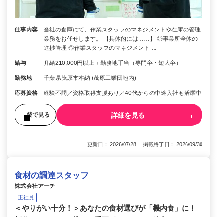
仕事内容
当社の倉庫にて、作業スタッフのマネジメントや在庫の管理
業務をお任せします。 【具体的には……】 ◎事業所全体の
進捗管理 ◎作業スタッフのマネジメント …
給与
月給210,000円以上＋勤務地手当（専門卒・短大卒）
勤務地
千葉県茂原市本納 (茂原工業団地内)
応募資格
経験不問／資格取得支援あり／40代からの中途入社も活躍中
詳細を見る
後で見る
更新日： 2026/07/28 掲載終了日： 2026/09/30
食材の調達スタッフ
株式会社アーチ
正社員
＜やりがい十分！＞あなたの食材選びが「機内食」に！