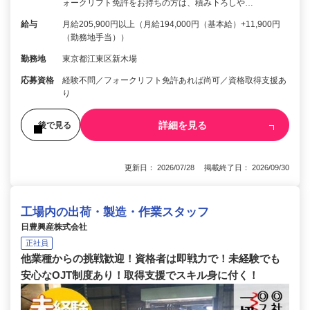
ォークリフト免許をお持ちの方は、積み下ろしや…
給与
月給205,900円以上（月給194,000円（基本給）+11,900円
（勤務地手当））
勤務地
東京都江東区新木場
応募資格
経験不問／フォークリフト免許あれば尚可／資格取得支援あ
り
詳細を見る
後で見る
更新日： 2026/07/28 掲載終了日： 2026/09/30
工場内の出荷・製造・作業スタッフ
日豊興産株式会社
正社員
他業種からの挑戦歓迎！資格者は即戦力で！未経験でも
安心なOJT制度あり！取得支援でスキル身に付く！