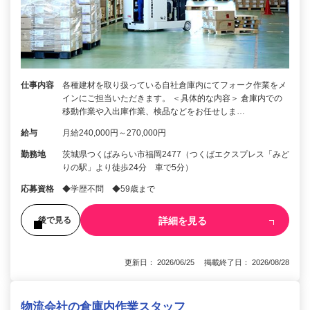
仕事内容
各種建材を取り扱っている自社倉庫内にてフォーク作業をメ
インにご担当いただきます。 ＜具体的な内容＞ 倉庫内での
移動作業や入出庫作業、検品などをお任せしま…
給与
月給240,000円～270,000円
勤務地
茨城県つくばみらい市福岡2477（つくばエクスプレス「みど
りの駅」より徒歩24分 車で5分）
応募資格
◆学歴不問 ◆59歳まで
詳細を見る
後で見る
更新日： 2026/06/25 掲載終了日： 2026/08/28
物流会社の倉庫内作業スタッフ