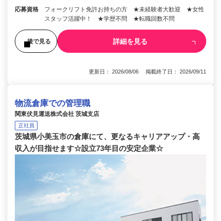
応募資格
フォークリフト免許お持ちの方 ★未経験者大歓迎 ★女性
スタッフ活躍中！ ★学歴不問 ★転職回数不問
詳細を見る
後で見る
更新日： 2026/08/06 掲載終了日： 2026/09/11
物流倉庫での管理職
関東伏見運送株式会社 茨城支店
正社員
茨城県小美玉市の倉庫にて、更なるキャリアアップ・高
収入が目指せます☆設立73年目の安定企業☆