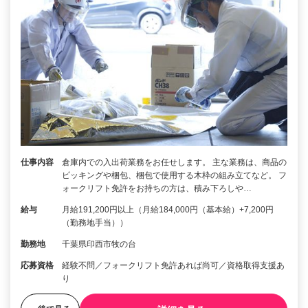
仕事内容
倉庫内での入出荷業務をお任せします。 主な業務は、商品の
ピッキングや梱包、梱包で使用する木枠の組み立てなど。 フ
ォークリフト免許をお持ちの方は、積み下ろしや…
給与
月給191,200円以上（月給184,000円（基本給）+7,200円
（勤務地手当））
勤務地
千葉県印西市牧の台
応募資格
経験不問／フォークリフト免許あれば尚可／資格取得支援あ
り