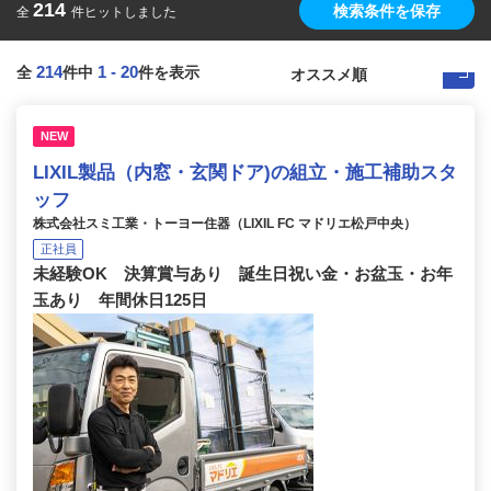
214
検索条件を保存
全
件ヒットしました
214
1
-
20
全
件中
件を表示
NEW
LIXIL製品（内窓・玄関ドア)の組立・施工補助スタ
ッフ
株式会社スミ工業・トーヨー住器（LIXIL FC マドリエ松戸中央）
正社員
未経験OK 決算賞与あり 誕生日祝い金・お盆玉・お年
玉あり 年間休日125日