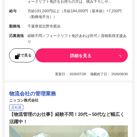
ォークリフト免許をお持ちの方は、積み下ろしや…
給与
月給191,200円以上（月給184,000円（基本給）+7,200円
（勤務地手当））
勤務地
千葉県習志野市茜浜
応募資格
経験不問／フォークリフト免許あれば尚可／資格取得支援あ
り
詳細を見る
後で見る
更新日： 2026/07/28 掲載終了日： 2026/09/30
物流会社の管理業務
ニッコン株式会社
正社員
【物流管理のお仕事】経験不問！20代～50代など幅広く
活躍中！