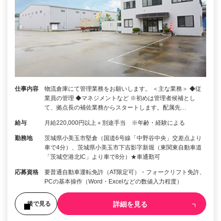
仕事内容
物流倉庫にて管理業務をお願いします。 ＜主な業務＞ ◆従
業員の管理 ◆マネジメントなど ※初めは管理者候補とし
て、拠点長の補佐業務からスタートします。配属先…
給与
月給220,000円以上＋別途手当 ※年齢・経験による
勤務地
茨城県小美玉市堅倉（国道6号線「中野谷中央」交差点より
車で4分）、茨城県小美玉市下吉影字新堀（東関東自動車道
「茨城空港北IC」より車で8分）★車通勤可
応募資格
要普通自動車運転免許（AT限定可）・フォークリフト免許、
PCの基本操作（Word・Excelなどの数値入力程度）
詳細を見る
後で見る