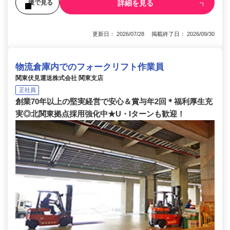
詳細を見る
後で見る
更新日： 2026/07/28 掲載終了日： 2026/09/30
物流倉庫内でのフォークリフト作業員
関東伏見運送株式会社 関東支店
正社員
創業70年以上の堅実経営で安心＆賞与年2回＊福利厚生充
実◎北関東拠点採用強化中★U・Iターンも歓迎！