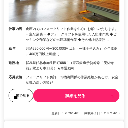
仕事内容
倉庫内でのフォークリフト作業を中心にお願いいたします。
＜主な業務＞ ◆フォークリフトを使用した入出庫作業 ◆ピ
ッキング作業などの出庫準備作業 ◆その他上記業務…
給与
月給220,000円〜300,000円以上（一律手当込み） ☆年収例
／400万円以上可能（…
勤務地
群馬県館林市赤生田町688-1（東武鉄道伊勢崎線「茂林寺
前」駅より車11分）★車通勤可
応募資格
フォークリフト免許 ☆物流関係の作業経験がある方、安全
意識の高い方歓迎
詳細を見る
後で見る
更新日： 2026/04/13 掲載終了日： 2027/04/16