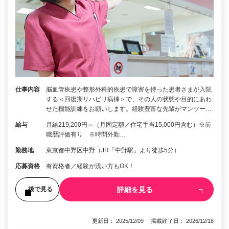
仕事内容
脳⾎管疾患や整形外科的疾患で障害を持った患者さまが入院
する＜回復期リハビリ病棟＞で、その人の状態や目的にあわ
せた機能訓練をお願いします。経験豊富な先輩がマンツー…
給与
月給219,200円～（月固定額／住宅手当15,000円含む）※前
職歴評価有り ※時間外勤…
勤務地
東京都中野区中野（JR「中野駅」より徒歩5分）
応募資格
有資格者／経験が浅い方もOK！
詳細を見る
後で見る
更新日： 2025/12/09 掲載終了日： 2026/12/18