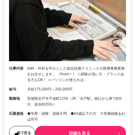
仕事内容
内科・外科を中心とした総合診療クリニックの医療事務業務
をお任せします。 《Point！》 ☆経験が浅い方・ブランクあ
る方もOK！ ☆パソコンが使えれば…
給与
月給175,000円～200,000円
勤務地
茨城県水戸市千波町1250（JR「水戸駅」南口から車で約5
分、徒歩約20分）
応募資格
◆学歴・経験・資格不問 ◆64歳以下の方 ※実務経験あれ
ば尚可
詳細を見る
後で見る