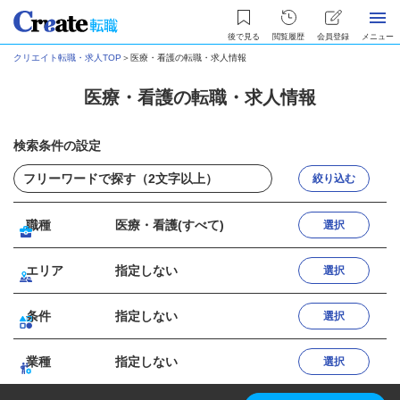
後で見る
閲覧履歴
会員登録
メニュー
クリエイト転職・求人TOP
＞
医療・看護の転職・求人情報
医療・看護の転職・求人情報
検索条件の設定
絞り込む
職種
医療・看護(すべて)
選択
エリア
指定しない
選択
条件
指定しない
選択
業種
指定しない
選択