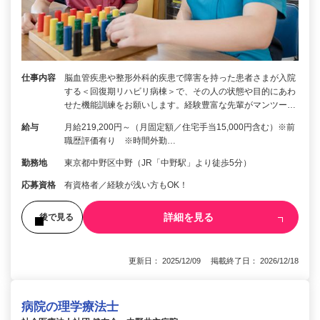
仕事内容
脳⾎管疾患や整形外科的疾患で障害を持った患者さまが入院
する＜回復期リハビリ病棟＞で、その人の状態や目的にあわ
せた機能訓練をお願いします。経験豊富な先輩がマンツー…
給与
月給219,200円～（月固定額／住宅手当15,000円含む）※前
職歴評価有り ※時間外勤…
勤務地
東京都中野区中野（JR「中野駅」より徒歩5分）
応募資格
有資格者／経験が浅い方もOK！
詳細を見る
後で見る
更新日： 2025/12/09 掲載終了日： 2026/12/18
病院の理学療法士