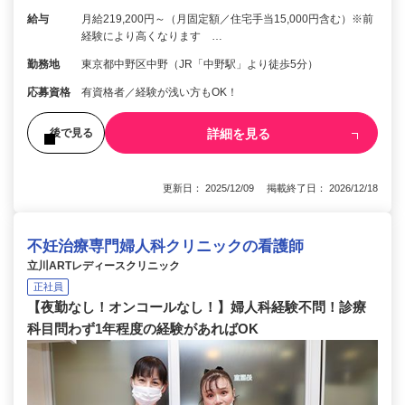
給与
月給219,200円～（月固定額／住宅手当15,000円含む）※前
経験により高くなります …
勤務地
東京都中野区中野（JR「中野駅」より徒歩5分）
応募資格
有資格者／経験が浅い方もOK！
詳細を見る
後で見る
更新日： 2025/12/09 掲載終了日： 2026/12/18
不妊治療専門婦人科クリニックの看護師
立川ARTレディースクリニック
正社員
【夜勤なし！オンコールなし！】婦人科経験不問！診療
科目問わず1年程度の経験があればOK