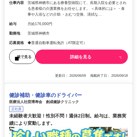
仕事内容
茨城県神栖市にある療養型病院にて、長期入院を必要とされ
る患者様の介護業務をお任せします。 ＜具体的には＞ ・食
事や入浴などの介助 ・おむつ交換、清拭な…
給与
月給176,000円
勤務地
茨城県神栖市
応募資格
◆普通自動車運転免許（AT限定可）
詳細を見る
後で見る
更新日： 2026/06/09 掲載終了日： 2026/09/18
健診補助・健診車のドライバー
医療法人社団博寿会 創成健診クリニック
正社員
未経験者大歓迎！性別不問！週休2日制。給与は、業務実
績により変動します。