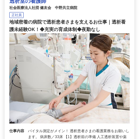
透析室の看護師
社会医療法人社団 健友会 中野共立病院
正社員
地域密着の病院で透析患者さまを支えるお仕事｜透析看
護未経験OK！◆充実の育成体制◆夜勤なし
仕事内容
バイタル測定がメイン！ 透析患者さまの看護業務をお願いし
ます。 病床数／33床 【1】透析前の準備 人工透析装置や薬