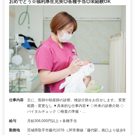
おめでとう☆福利厚生充実◎各種手当◎未経験OK
仕事内容
主に、医師や助産師の診察、検診介助をお任せします。 変更
範囲：変更なし ▼具体的な仕事内容▼ ◇外来の診療介助 ◇
バイタルチェック ◇検査の準備・…
給与
月給306,000円以上＋各種手当
勤務地
茨城県取手市藤代1076（JR常磐線「藤代駅」南口より徒歩9