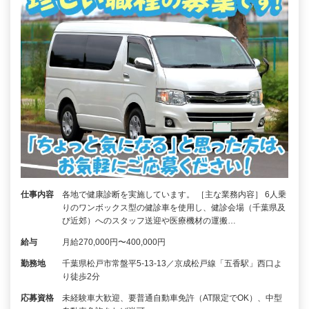
仕事内容
各地で健康診断を実施しています。 ［主な業務内容］ 6人乗
りのワンボックス型の健診車を使用し、健診会場（千葉県及
び近郊）へのスタッフ送迎や医療機材の運搬…
給与
月給270,000円〜400,000円
勤務地
千葉県松戸市常盤平5-13-13／京成松戸線「五香駅」西口よ
り徒歩2分
応募資格
未経験車大歓迎、要普通自動車免許（AT限定でOK）、中型