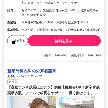
剤の準備、ベッドの準備など。また、患者さ…
給与
月給212,200円（初任給）住宅手当15,000円+透析室危険手
当2,500円=月収22…
勤務地
東京都中野区中野5-44-7／東京都杉並区荻窪5-13-2
応募資格
年齢不問、正看護師の有資格者 ※透析室勤務の経験問わず
詳細を見る
後で見る
更新日： 2026/03/31 掲載終了日： 2026/12/18
整形外科内科の外来看護師
あさひメディカルグループ
正社員
【夜勤ナシ＆残業ほぼナシ】実務未経験者OK！新卒育成
実績多数、チームで成長をサポート！長く働けます。