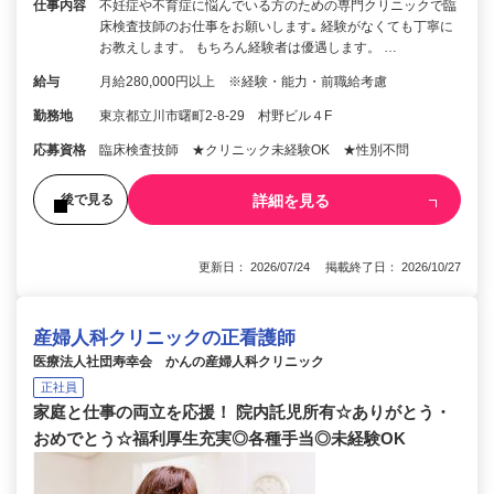
仕事内容
不妊症や不育症に悩んでいる方のための専門クリニックで臨
床検査技師のお仕事をお願いします｡ 経験がなくても丁寧に
お教えします。 もちろん経験者は優遇します。 …
給与
月給280,000円以上 ※経験・能力・前職給考慮
勤務地
東京都立川市曙町2-8-29 村野ビル４F
応募資格
臨床検査技師 ★クリニック未経験OK ★性別不問
詳細を見る
後で見る
更新日： 2026/07/24 掲載終了日： 2026/10/27
産婦人科クリニックの正看護師
医療法人社団寿幸会 かんの産婦人科クリニック
正社員
家庭と仕事の両立を応援！ 院内託児所有☆ありがとう・
おめでとう☆福利厚生充実◎各種手当◎未経験OK