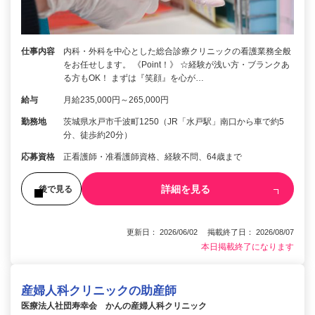
仕事内容
内科・外科を中心とした総合診療クリニックの看護業務全般
をお任せします。 《Point！》 ☆経験が浅い方・ブランクあ
る方もOK！ まずは『笑顔』を心が…
給与
月給235,000円～265,000円
勤務地
茨城県水戸市千波町1250（JR「水戸駅」南口から車で約5
分、徒歩約20分）
応募資格
正看護師・准看護師資格、経験不問、64歳まで
詳細を見る
後で見る
更新日： 2026/06/02 掲載終了日： 2026/08/07
本日掲載終了になります
産婦人科クリニックの助産師
医療法人社団寿幸会 かんの産婦人科クリニック