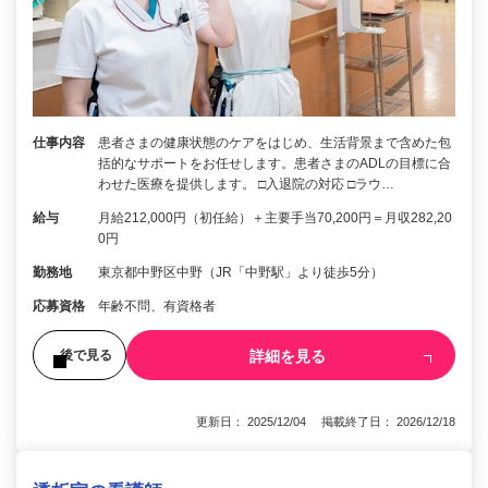
仕事内容
患者さまの健康状態のケアをはじめ、生活背景まで含めた包
括的なサポートをお任せします。患者さまのADLの目標に合
わせた医療を提供します。 □入退院の対応 □ラウ…
給与
月給212,000円（初任給）＋主要手当70,200円＝月収282,20
0円
勤務地
東京都中野区中野（JR「中野駅」より徒歩5分）
応募資格
年齢不問、有資格者
詳細を見る
後で見る
更新日： 2025/12/04 掲載終了日： 2026/12/18