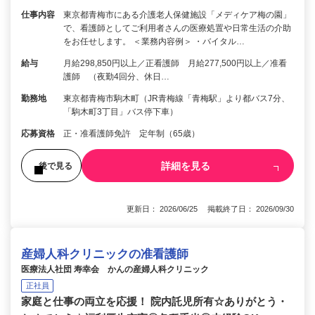
仕事内容
東京都青梅市にある介護老人保健施設「メディケア梅の園」
で、看護師としてご利用者さんの医療処置や日常生活の介助
をお任せします。 ＜業務内容例＞ ・バイタル…
給与
月給298,850円以上／正看護師 月給277,500円以上／准看
護師 （夜勤4回分、休日…
勤務地
東京都青梅市駒木町（JR青梅線「青梅駅」より都バス7分、
「駒木町3丁目」バス停下車）
応募資格
正・准看護師免許 定年制（65歳）
詳細を見る
後で見る
更新日： 2026/06/25 掲載終了日： 2026/09/30
産婦人科クリニックの准看護師
医療法人社団 寿幸会 かんの産婦人科クリニック
正社員
家庭と仕事の両立を応援！ 院内託児所有☆ありがとう・