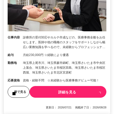
仕事内容
診療所の受付対応やカルテ作成などの、医療事務全般をお任
せします。医師や他の職種のスタッフをサポートしながら幅
広い業務知識を学べるので、未経験からプロフェッショナ…
給与
月給230,000円 ☆経験により優遇
勤務地
埼玉県上尾市川、埼玉県蕨市錦町、埼玉県さいたま市中央区
上落合、埼玉県さいたま市桜区田島、埼玉県さいたま市桜区
西堀、埼玉県さいたま市北区宮原町
応募資格
資格・経験不問 ☆未経験から医療事務デビュー可能！
詳細を見る
後で見る
更新日： 2026/07/21 掲載終了日： 2026/08/28