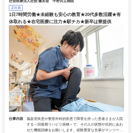
社会医療法人社団 健友会 中野共立病院
正社員
1日7時間労働★未経験も安心の教育★20代多数活躍★有
休取れる★在宅医療に注力★駅チカ★新卒は寮提供
仕事内容
脳⾎管疾患や整形外科的疾患で障害を持った患者さまが入院
する＜回復期リハビリ病棟＞で、その人の状態や目的にあわ
せた機能訓練をお願いします。経験豊富な先輩がマンツー…