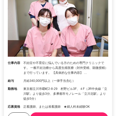
仕事内容
不妊症や不育症に悩んでいる方のための専門クリニックで
す。 一般不妊治療から高度生殖医療（対外受精、顕微授精）
まで行っています。 【具体的な仕事内容】 …
給与
月給340,000円以上（一律手当含む）
勤務地
東京都立川市曙町2-8-29 村野ビル3F、４F（JR中央線「立
川駅」より徒歩3分、多摩都市モノレール「立川北駅」より
徒歩5分）
応募資格
正看護師、または准看護師 ★婦人科未経験OK