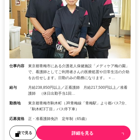
仕事内容
東京都青梅市にある介護老人保健施設「メディケア梅の園」
で、看護師としてご利用者さんの医療処置や日常生活の介助
をお任せします。日勤のみの勤務になります。 ＜…
給与
月給238,850円以上／正看護師 月給217,500円以上／准看
護師 （休日出勤手当1回…
勤務地
東京都青梅市駒木町（JR青梅線「青梅駅」より都バス7分、
「駒木町3丁目」バス停下車）
応募資格
正・准看護師免許 定年制（65歳）
詳細を見る
後で見る