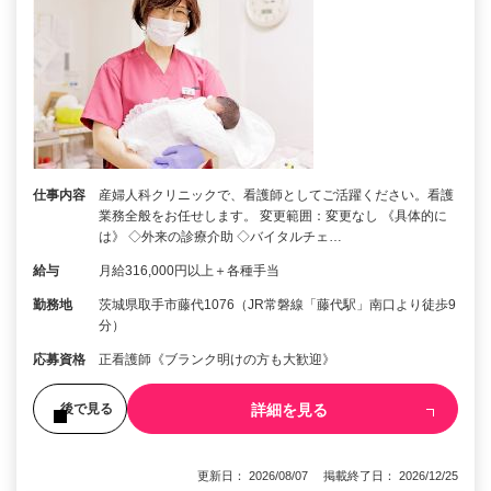
仕事内容
産婦人科クリニックで、看護師としてご活躍ください。看護
業務全般をお任せします。 変更範囲：変更なし 《具体的に
は》 ◇外来の診療介助 ◇バイタルチェ…
給与
月給316,000円以上＋各種手当
勤務地
茨城県取手市藤代1076（JR常磐線「藤代駅」南口より徒歩9
分）
応募資格
正看護師《ブランク明けの方も大歓迎》
詳細を見る
後で見る
更新日： 2026/08/07 掲載終了日： 2026/12/25