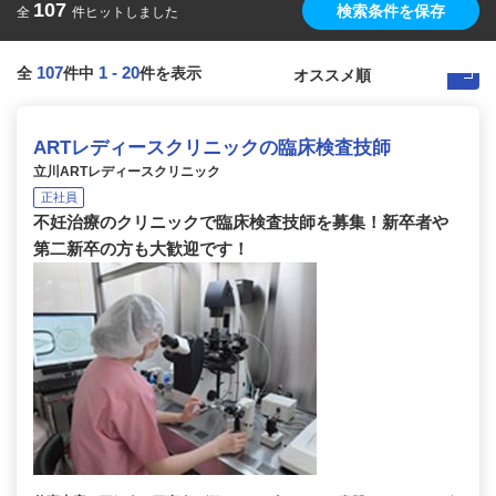
107
検索条件を保存
全
件ヒットしました
107
1
-
20
全
件中
件を表示
ARTレディースクリニックの臨床検査技師
立川ARTレディースクリニック
正社員
不妊治療のクリニックで臨床検査技師を募集！新卒者や
第二新卒の方も大歓迎です！