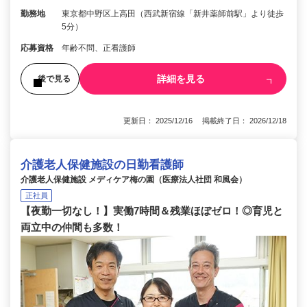
勤務地
東京都中野区上高田（西武新宿線「新井薬師前駅」より徒歩
5分）
応募資格
年齢不問、正看護師
詳細を見る
後で見る
更新日： 2025/12/16 掲載終了日： 2026/12/18
介護老人保健施設の日勤看護師
介護老人保健施設 メディケア梅の園（医療法人社団 和風会）
正社員
【夜勤一切なし！】実働7時間＆残業ほぼゼロ！◎育児と
両立中の仲間も多数！