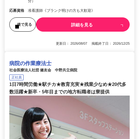
分）
応募資格
准看護師《ブランク明けの方も大歓迎》
詳細を見る
後で見る
更新日： 2026/08/07 掲載終了日： 2026/12/25
病院の作業療法士
社会医療法人社団 健友会 中野共立病院
正社員
1日7時間労働★駅チカ★教育充実★残業少なめ★20代多
数活躍★新卒・5年目までの地方転職者は寮提供