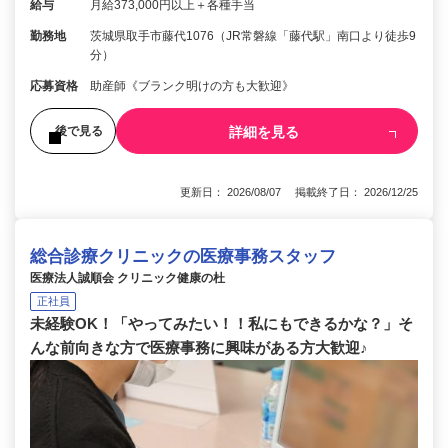
給与
月給373,000円以上＋各種手当
勤務地
茨城県取手市藤代1076（JR常磐線「藤代駅」南口より徒歩9
分）
応募資格
助産師《ブランク明けの方も大歓迎》
詳細を見る
後で見る
更新日： 2026/08/07 掲載終了日： 2026/12/25
総合診療クリニックの医療事務スタッフ
医療法人誠順会 クリニック健康の杜
正社員
未経験OK！「やってみたい！！私にもできるかな？」そ
んな前向きな方で医療事務に興味がある方大歓迎♪