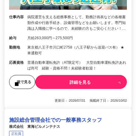
仕事内容
病院運営を支える総務事務として、勤務計画表などの各種書
類作成や行政手続き、設備管理などをお願いします。専門知
識は入職後に学べるので、未経験の方もご安心ください！…
給与
月給263,000円～275,500円
勤務地
東京都八王子市川口町2758（八王子駅から送迎バス有） ★
車通勤可
応募資格
普通自動車運転免許（AT限定可） 大型自動車運転免許あれ
ば尚可 経験・資格不問！未経験者歓迎！
詳細を見る
後で見る
更新日： 2026/07/31 掲載終了日： 2026/10/02
施設総合管理会社での一般事務スタッフ
株式会社 東海ビルメンテナス
正社員