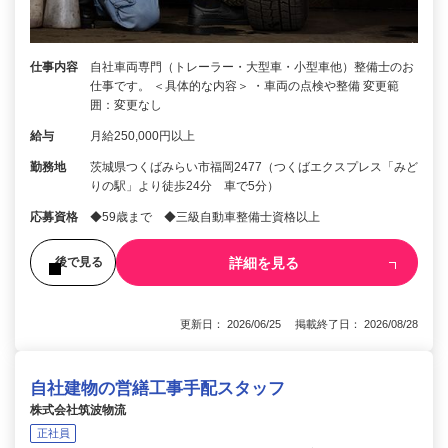
仕事内容
自社車両専門（トレーラー・大型車・小型車他）整備士のお
仕事です。 ＜具体的な内容＞ ・車両の点検や整備 変更範
囲：変更なし
給与
月給250,000円以上
勤務地
茨城県つくばみらい市福岡2477（つくばエクスプレス「みど
りの駅」より徒歩24分 車で5分）
応募資格
◆59歳まで ◆三級自動車整備士資格以上
詳細を見る
後で見る
更新日： 2026/06/25 掲載終了日： 2026/08/28
自社建物の営繕工事手配スタッフ
株式会社筑波物流
正社員