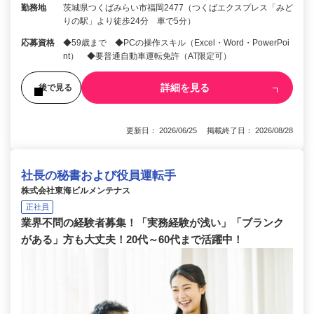
勤務地
茨城県つくばみらい市福岡2477（つくばエクスプレス「みど
りの駅」より徒歩24分 車で5分）
応募資格
◆59歳まで ◆PCの操作スキル（Excel・Word・PowerPoi
nt） ◆要普通自動車運転免許（AT限定可）
詳細を見る
後で見る
更新日： 2026/06/25 掲載終了日： 2026/08/28
社長の秘書および役員運転手
株式会社東海ビルメンテナス
正社員
業界不問の経験者募集！「実務経験が浅い」「ブランク
がある」方も大丈夫！20代～60代まで活躍中！