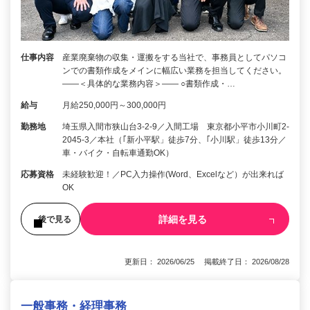
仕事内容
産業廃棄物の収集・運搬をする当社で、事務員としてパソコ
ンでの書類作成をメインに幅広い業務を担当してください。
――＜具体的な業務内容＞―― ○書類作成・…
給与
月給250,000円～300,000円
勤務地
埼玉県入間市狭山台3-2-9／入間工場 東京都小平市小川町2-
2045-3／本社（｢新小平駅」徒歩7分、｢小川駅」徒歩13分／
車・バイク・自転車通勤OK）
応募資格
未経験歓迎！／PC入力操作(Word、Excelなど）が出来れば
OK
詳細を見る
後で見る
更新日： 2026/06/25 掲載終了日： 2026/08/28
一般事務・経理事務