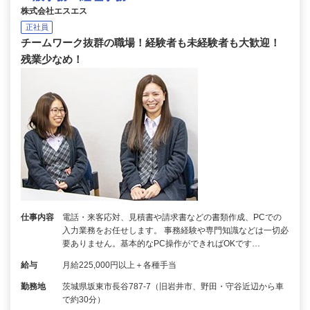
株式会社エスエス
正社員
チームワーク抜群の職場！経験者も未経験者も大歓迎！
残業少なめ！
仕事内容
電話・来客応対、見積書や請求書などの書類作成、PCでの
入力業務をお任せします。 事務経験や専門知識などは一切必
要ありません。基本的なPC操作ができればOKです…
給与
月給225,000円以上＋各種手当
勤務地
茨城県坂東市長谷787-7（旧岩井市、野田・守谷近辺から車
で約30分）