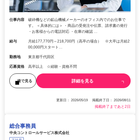
仕事内容
破砕機などの鉱山機械メーカーのオフィス内でのお仕事で
す。 ＜具体的には＞ ・商品の受発注や伝票、請求書の発行
・お客様からの電話対応 ・在庫の確認 …
給与
月給177,770円～218,700円（高卒の場合） ※大卒は月給2
00,000円スタート…
勤務地
東京都千代田区
応募資格
高卒以上 ☆経験・資格不問
詳細を見る
後で見る
更新日： 2026/05/19 掲載終了日： 2026/08/11
掲載終了まであと2日
総合事務員
中央コントロールサービス株式会社
正社員