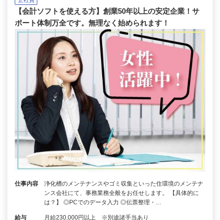
【会計ソフトを使える方】創業50年以上の安定企業！サ
ポート体制万全です。無理なく始められます！
仕事内容
浄化槽のメンテナンスやゴミ収集といった住環境のメンテナ
ンス会社にて、事務業務全般をお任せします。 【具体的に
は？】 ◎PCでのデータ入力 ◎伝票整理・…
給与
月給230,000円以上 ※別途諸手当あり