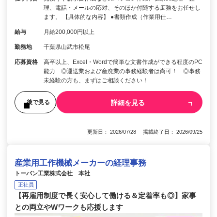
理、電話・メールの応対、そのほか付随する庶務をお任せし
ます。 【具体的な内容】 ●書類作成（作業用仕…
給与
月給200,000円以上
勤務地
千葉県山武市松尾
応募資格
高卒以上、Excel・Wordで簡単な文書作成ができる程度のPC
能力 ◎運送業および産廃業の事務経験者は尚可！ ◎事務
未経験の方も、まずはご相談ください！
詳細を見る
後で見る
更新日： 2026/07/28 掲載終了日： 2026/09/25
産業用工作機械メーカーの経理事務
トーバン工業株式会社 本社
正社員
【再雇用制度で長く安心して働ける＆定着率も◎】家事
との両立やWワークも応援します