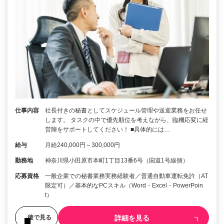
仕事内容
社長付きの秘書としてスケジュール管理や送迎業務をお任せ
します。 タスクの中で優先順位を考えながら、臨機応変に経
営陣をサポートしてください！ ■具体的には…
給与
月給240,000円～300,000円
勤務地
神奈川県小田原市本町1丁目13番6号（国道1号線側）
応募資格
一般企業での秘書業務実務経験者／普通自動車運転免許（AT
限定可）／基本的なPCスキル（Word・Excel・PowerPoin
t）
詳細を見る
後で見る