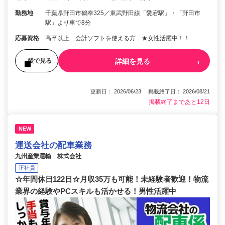
勤務地
千葉県野田市鶴奉325／東武野田線「愛宕駅」・「野田市
駅」より車で8分
応募資格
高卒以上 会計ソフトを使える方 ★女性活躍中！！
詳細を見る
後で見る
更新日： 2026/06/23 掲載終了日： 2026/08/21
掲載終了まであと12日
NEW
運送会社の配車業務
九州産業運輸 株式会社
正社員
☆年間休日122日☆月収35万も可能！未経験者歓迎！物流
業界の経験やPCスキルも活かせる！男性活躍中