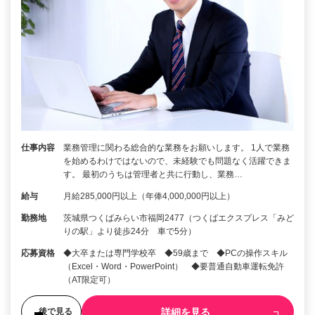
仕事内容
業務管理に関わる総合的な業務をお願いします。 1人で業務
を始めるわけではないので、未経験でも問題なく活躍できま
す。 最初のうちは管理者と共に行動し、業務…
給与
月給285,000円以上（年俸4,000,000円以上）
勤務地
茨城県つくばみらい市福岡2477（つくばエクスプレス「みど
りの駅」より徒歩24分 車で5分）
応募資格
◆大卒または専門学校卒 ◆59歳まで ◆PCの操作スキル
（Excel・Word・PowerPoint） ◆要普通自動車運転免許
（AT限定可）
詳細を見る
後で見る