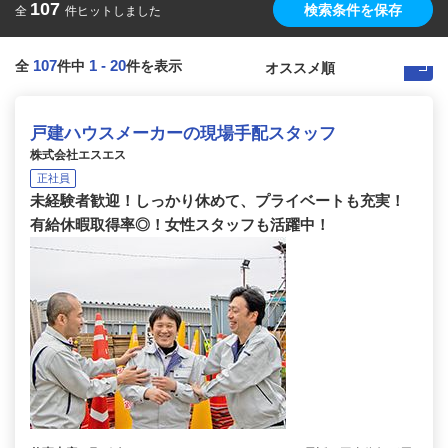
107
検索条件を保存
全
件ヒットしました
107
1
-
20
全
件中
件を表示
戸建ハウスメーカーの現場手配スタッフ
株式会社エスエス
正社員
未経験者歓迎！しっかり休めて、プライベートも充実！
有給休暇取得率◎！女性スタッフも活躍中！