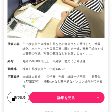
仕事内容
主に横須賀市や神奈川県などの官公庁から受注した、造園・
緑化・土木といった公共工事に関する一連の事務手続きや提
出書類の作成、写真の整理などをお願いします。 …
給与
月給250,000円以上 ※経験・能力により優遇
勤務地
神奈川県横須賀市山中町146-28
応募資格
未経験大歓迎！ ◎学歴・年齢・経験一切不問！ 要普免
（AT限定可） ※Excelなど基本的なパソコン操作ができる
方
詳細を見る
後で見る