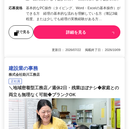
応募資格
基本的なPC操作（タイピング、Word・Excelの基本操作）が
できる方 経理の基本的な流れを理解している方（簿記3級
程度、または少しでも経理の実務経験がある方…
詳細を見る
後で見る
更新日： 2026/07/22 掲載終了日： 2026/10/09
建設業の事務
株式会社助川工務店
正社員
＼地域密着型工務店／週休2日・残業ほぼナシ◆家庭との
両立も無理なく可能◆ブランクOK