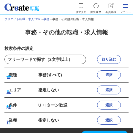
後で見る
閲覧履歴
会員登録
メニュー
クリエイト転職・求人TOP
＞
事務
＞
事務・その他の転職・求人情報
事務・その他の転職・求人情報
検索条件の設定
絞り込む
職種
事務(すべて)
選択
エリア
指定しない
選択
条件
U・Iターン歓迎
選択
業種
指定しない
選択