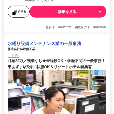
の基本操作）がある方
詳細を見る
後で見る
更新日： 2026/07/31 掲載終了日： 2026/10/09
水廻り設備メンテナンス業の一般事務
株式会社林設備工業
正社員
月給22万／残業なし★未経験OK・学歴不問の一般事務！
東あずま駅5分／私服OK＆リゾートホテル特典有