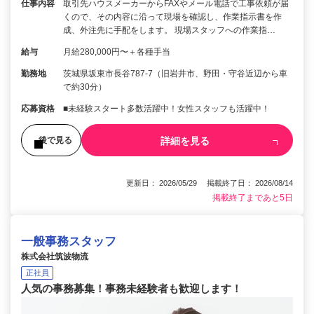
仕事内容
取引先ハウスメーカーからFAXやメール電話で工事依頼が届
くので、その内容に沿って現場を確認し、作業指示書を作
成、外注先に手配をします。 現場スタッフへの作業指…
給与
月給280,000円〜＋各種手当
勤務地
茨城県坂東市長谷787-7（旧岩井市、野田・守谷近辺から車
で約30分）
応募資格
■未経験スタート多数活躍中！女性スタッフも活躍中！
詳細を見る
後で見る
更新日： 2026/05/29 掲載終了日： 2026/08/14
掲載終了まであと5日
一般事務スタッフ
株式会社筑波物流
正社員
人気の事務募集！事務未経験者も歓迎します！