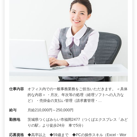
仕事内容
オフィス内での一般事務業務をご担当いただきます。 ＜具体
的な内容＞ ・月次、年次等の処理（経理ソフトへの入力な
ど） ・売掛金の支払い管理（請求書管理・…
給与
月給210,000円～250,000円
勤務地
茨城県つくばみらい市福岡2477（つくばエクスプレス「みど
りの駅」より徒歩24分 車で5分）
応募資格
◆高卒以上 ◆59歳まで ◆PCの操作スキル（Excel・Wor