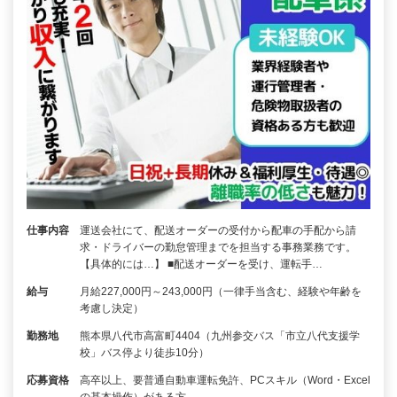
仕事内容
運送会社にて、配送オーダーの受付から配車の手配から請
求・ドライバーの勤怠管理までを担当する事務業務です。
【具体的には…】 ■配送オーダーを受け、運転手…
給与
月給227,000円～243,000円（一律手当含む、経験や年齢を
考慮し決定）
勤務地
熊本県八代市高富町4404（九州参交バス「市立八代支援学
校」バス停より徒歩10分）
応募資格
高卒以上、要普通自動車運転免許、PCスキル（Word・Excel