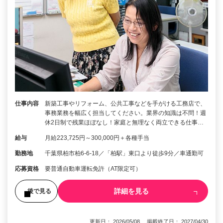
仕事内容
新築工事やリフォーム、公共工事などを手がける工務店で、
事務業務を幅広く担当してください。業界の知識は不問！週
休2日制で残業ほぼなし！家庭と無理なく両立できる仕事…
給与
月給223,725円～300,000円＋各種手当
勤務地
千葉県柏市柏6-6-18／「柏駅」東口より徒歩9分／車通勤可
応募資格
要普通自動車運転免許（AT限定可）
詳細を見る
後で見る
更新日： 2026/05/08 掲載終了日： 2027/04/30