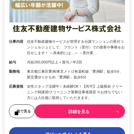
仕事内容
住友不動産建物サービスが管理する分譲マンションの受付コ
ンシェルジュとして、 フロント（受付）での接客や事務をお
任せします！ ＜具体的には…＞ ～受付業…
給与
月給260,000円以上＋賞与／年2回
勤務地
東京都江東区豊洲/東京メトロ有楽町線「豊洲駅」徒歩5分、
新交通ゆりかもめ「豊洲駅」徒歩6分
応募資格
女性スタッフ活躍中！未経験OK！【尚可】上級救命 クリー
ニング師講習/クリーニング業務従事者講習 ※お持ちでない
方には入社後に取得していただきます。
詳細を見る
後で見る