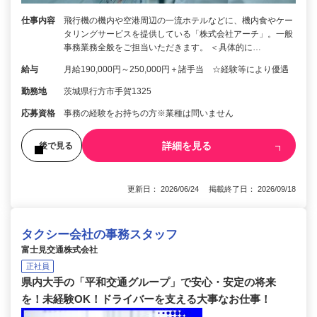
仕事内容
飛行機の機内や空港周辺の一流ホテルなどに、機内食やケー
タリングサービスを提供している「株式会社アーチ」。一般
事務業務全般をご担当いただきます。 ＜具体的に…
給与
月給190,000円～250,000円＋諸手当 ☆経験等により優遇
勤務地
茨城県行方市手賀1325
応募資格
事務の経験をお持ちの方※業種は問いません
詳細を見る
後で見る
更新日： 2026/06/24 掲載終了日： 2026/09/18
タクシー会社の事務スタッフ
富士見交通株式会社
正社員
県内大手の「平和交通グループ」で安心・安定の将来
を！未経験OK！ドライバーを支える大事なお仕事！