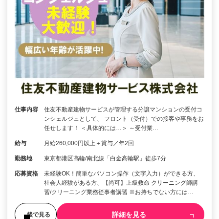
仕事内容
住友不動産建物サービスが管理する分譲マンションの受付コ
ンシェルジュとして、 フロント（受付）での接客や事務をお
任せします！ ＜具体的には…＞ ～受付業…
給与
月給260,000円以上＋賞与／年2回
勤務地
東京都港区高輪/南北線「白金高輪駅」徒歩7分
応募資格
未経験OK！簡単なパソコン操作（文字入力）ができる方、
社会人経験がある方、【尚可】上級救命 クリーニング師講
習/クリーニング業務従事者講習 ※お持ちでない方には…
詳細を見る
後で見る