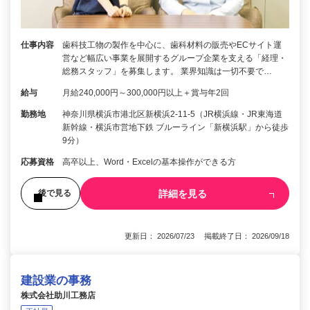
仕事内容
歯科技工物の製作を中心に、歯科材料の販売やECサイト運
営など幅広い事業を展開するグループ企業を支える「経理・
総務スタッフ」を募集します。 業界知識は一切不要で…
給与
月給240,000円～300,000円以上＋賞与年2回
勤務地
神奈川県横浜市港北区新横浜2-11-5（JR横浜線・JR東海道
新幹線・横浜市営地下鉄 ブルーライン「新横浜駅」から徒歩
9分）
応募資格
高卒以上、Word・Excelの基本操作ができる方
詳細を見る
後で見る
更新日： 2026/07/23 掲載終了日： 2026/09/18
建設業の事務
株式会社助川工務店