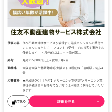
仕事内容
住友不動産建物サービスが管理する分譲マンションの受付コ
ンシェルジュとして、 フロント（受付）での接客や事務をお
任せします！ ＜具体的には…＞ ～受付業…
給与
月給215,000円以上＋賞与／年2回
勤務地
大阪府大阪市北区野崎町/大阪メトロ堺筋線「扇町駅」徒歩4
分
応募資格
★未経験OK！【尚可】クリーニング師講習/クリーニング業
務従事者講習※お持ちでない方には入社後に取得していただ
きます。
詳細を見る
後で見る