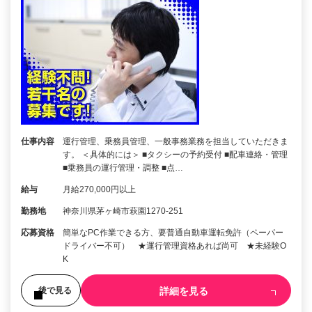
仕事内容
運行管理、乗務員管理、一般事務業務を担当していただきま
す。 ＜具体的には＞ ■タクシーの予約受付 ■配車連絡・管理
■乗務員の運行管理・調整 ■点…
給与
月給270,000円以上
勤務地
神奈川県茅ヶ崎市萩園1270-251
応募資格
簡単なPC作業できる方、要普通自動車運転免許（ペーパー
ドライバー不可） ★運行管理資格あれば尚可 ★未経験O
K
詳細を見る
後で見る