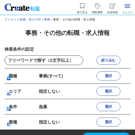
後で見る
閲覧履歴
会員登録
メニュー
クリエイト転職・求人TOP
＞
事務
＞
事務・その他の転職・求人情報
事務・その他の転職・求人情報
検索条件の設定
絞り込む
職種
事務(すべて)
選択
エリア
指定しない
選択
条件
急募
選択
業種
指定しない
選択