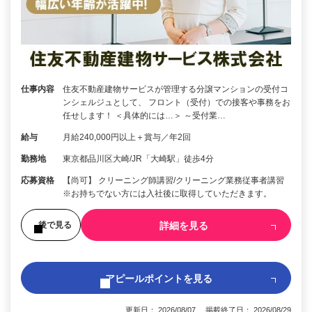
仕事内容
住友不動産建物サービスが管理する分譲マンションの受付コ
ンシェルジュとして、 フロント（受付）での接客や事務をお
任せします！ ＜具体的には…＞ ～受付業…
給与
月給240,000円以上＋賞与／年2回
勤務地
東京都品川区大崎/JR「大崎駅」徒歩4分
応募資格
【尚可】 クリーニング師講習/クリーニング業務従事者講習
※お持ちでない方には入社後に取得していただきます。
詳細を見る
後で見る
アピールポイントを見る
更新日： 2026/08/07 掲載終了日： 2026/08/29