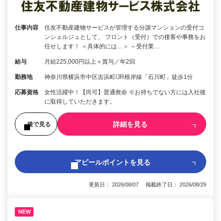
仕事内容
住友不動産建物サービスが管理する分譲マンションの受付コ
ンシェルジュとして、 フロント（受付）での接客や事務をお
任せします！ ＜具体的には…＞ ～受付業…
給与
月給225,000円以上＋賞与／年2回
勤務地
神奈川県横浜市中区吉浜町/JR根岸線「石川町」徒歩1分
応募資格
女性活躍中！【尚可】普通救命 ※お持ちでない方には入社後
に取得していただきます。
詳細を見る
後で見る
アピールポイントを見る
更新日： 2026/08/07 掲載終了日： 2026/08/29
NEW