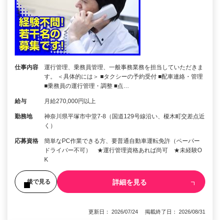
仕事内容
運行管理、乗務員管理、一般事務業務を担当していただきま
す。 ＜具体的には＞ ■タクシーの予約受付 ■配車連絡・管理
■乗務員の運行管理・調整 ■点…
給与
月給270,000円以上
勤務地
神奈川県平塚市中堂7-8（国道129号線沿い、榎木町交差点近
く）
応募資格
簡単なPC作業できる方、要普通自動車運転免許（ペーパー
ドライバー不可） ★運行管理資格あれば尚可 ★未経験O
K
詳細を見る
後で見る
更新日： 2026/07/24 掲載終了日： 2026/08/31