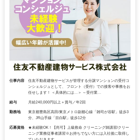
仕事内容
住友不動産建物サービスが管理する分譲マンションの受付コ
ンシェルジュとして、 フロント（受付）での接客や事務をお
任せします！ ＜具体的には…＞ ～受付業…
給与
月給240,000円以上＋賞与／年2回
勤務地
東京都豊島区高田/東京メトロ副都心線「雑司が谷駅」徒歩3
分、JR山手線「目白駅」徒歩12分
応募資格
★未経験OK！【尚可】上級救命 クリーニング師講習/クリー
ニング業務従事者講習※お持ちでない方には入社後に取得し
ていただきます。