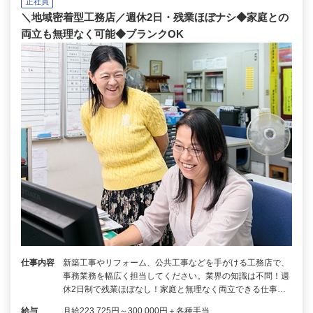
正社員
＼地域密着型工務店／週休2日・残業ほぼナシ◆家庭との
両立も無理なく可能◆ブランクOK
仕事内容
新築工事やリフォーム、公共工事などを手がける工務店で、
事務業務を幅広く担当してください。業界の知識は不問！週
休2日制で残業ほぼなし！家庭と無理なく両立できる仕事…
給与
月給223,725円～300,000円＋各種手当