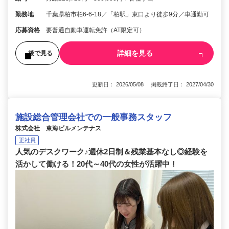
勤務地
千葉県柏市柏6-6-18／「柏駅」東口より徒歩9分／車通勤可
応募資格
要普通自動車運転免許（AT限定可）
詳細を見る
後で見る
更新日： 2026/05/08 掲載終了日： 2027/04/30
施設総合管理会社での一般事務スタッフ
株式会社 東海ビルメンテナス
正社員
人気のデスクワーク♪週休2日制＆残業基本なし◎経験を
活かして働ける！20代～40代の女性が活躍中！