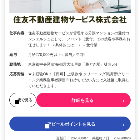
仕事内容
住友不動産建物サービスが管理する分譲マンションの受付コ
ンシェルジュとして、 フロント（受付）での接客や事務をお
任せします！ ＜具体的には…＞ ～受付業…
給与
月給270,000円以上＋賞与／年2回
勤務地
東京都中央区晴海/都営大江戸線「勝どき駅」徒歩5分
応募資格
★未経験OK！【尚可】上級救命 クリーニング師講習/クリー
ニング業務従事者講習※お持ちでない方には入社後に取得し
ていただきます。
詳細を見る
後で見る
アピールポイントを見る
更新日： 2026/08/07 掲載終了日： 2026/08/29