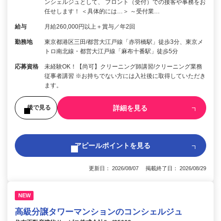
ンシェルジュとして、 フロント（受付）での接客や事務をお
任せします！ ＜具体的には…＞ ～受付業…
給与
月給260,000円以上＋賞与／年2回
勤務地
東京都港区三田/都営大江戸線「赤羽橋駅」徒歩3分、東京メ
トロ南北線・都営大江戸線「麻布十番駅」徒歩5分
応募資格
未経験OK！【尚可】クリーニング師講習/クリーニング業務
従事者講習 ※お持ちでない方には入社後に取得していただき
ます。
詳細を見る
後で見る
アピールポイントを見る
更新日： 2026/08/07 掲載終了日： 2026/08/29
NEW
高級分譲タワーマンションのコンシェルジュ