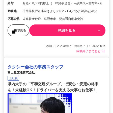
給与
月給250,000円以上（一律諸手当含）＋残業代＋賞与年2回
勤務地
千葉県松戸市小金きよしケ丘2-21-4／北小金駅徒歩8分
応募資格
未経験者歓迎 経歴考慮、要普通自動車免許
詳細を見る
後で見る
更新日： 2026/07/17 掲載終了日： 2026/08/14
掲載終了まであと5日
タクシー会社の事務スタッフ
富士見交通株式会社
正社員
県内大手の「平和交通グループ」で安心・安定の将来
を！未経験OK！ドライバーを支える大事なお仕事！