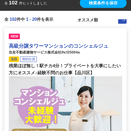
102
検索条件を保存
全
件ヒットしました
102
1
-
20
全
件中
件を表示
NEW
高級分譲タワーマンションのコンシェルジュ
住友不動産建物サービス株式会社/hcf25004a
注目
契約社員
残業ほぼ無し！駅チカ4分！プライベートを大事にしたい
方にオススメ♪経験不問のお仕事【品川区】