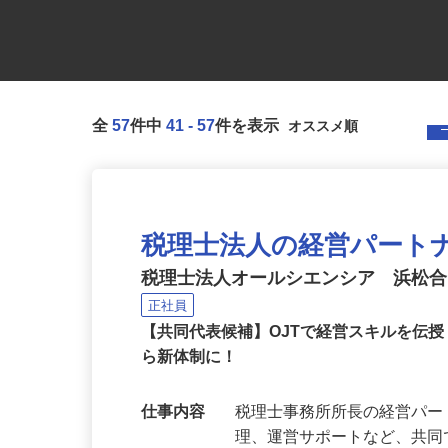
全
57
件中
41
-
57
件を表示
税理士法人の経営パート
税理士法人オールシエンシア 浜松
正社員
【共同代表候補】OJTで経営スキルを伝授
ら新体制に！
仕事内容
税理士事務所所長の経営パ