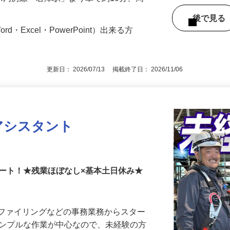
（JR内房線「君津駅」より車で約10分、周
後で見
d・Excel・PowerPoint）出来る方
更新日： 2026/07/13 掲載終了日： 2026/11/06
アシスタント
所
タート！★残業ほぼなし×基本土日休み★