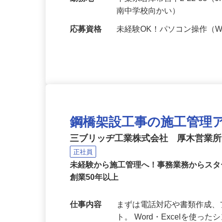
給与
月給200,000円以上
勤務地
千葉県君津市宮下2-22-33
南中学校向かい）
応募資格
未経験OK！パソコン操作（Wor
鋼橋架設工事の施工管理
三ブリッヂ工業株式会社 厚木営業
正社員
未経験から施工管理へ！事務業務からス
創業50年以上