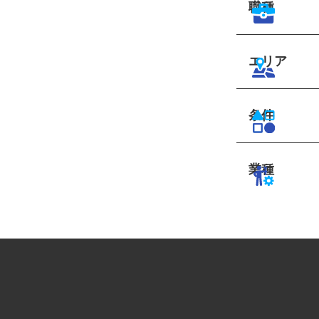
職種
エリア
条件
業種