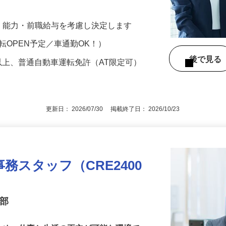
で事務所を牽引していただきます。 ■主
経験・能力・前職給与を考慮し決定します
転OPEN予定／車通勤OK！）
後で見
以上、普通自動車運転免許（AT限定可）
更新日： 2026/07/30 掲載終了日： 2026/10/23
務スタッフ（CRE2400
業部