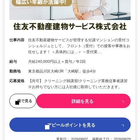
仕事内容
住友不動産建物サービスが管理する分譲マンションの受付コ
ンシェルジュとして、 フロント（受付）での接客や事務をお
任せします！ ＜具体的には…＞ ～受付業…
給与
月給240,000円以上＋賞与／年2回
勤務地
東京都品川区大崎/JR「大崎駅」徒歩4分
応募資格
【尚可】 クリーニング師講習/クリーニング業務従事者講習
※お持ちでない方には入社後に取得していただきます。
詳細を見る
後で見る
アピールポイントを見る
更新日： 2026/08/07 掲載終了日： 2026/08/29