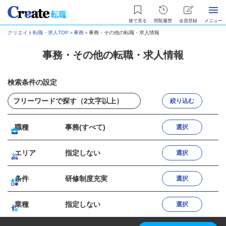
後で見る
閲覧履歴
会員登録
メニュー
クリエイト転職・求人TOP
＞
事務
＞
事務・その他の転職・求人情報
事務・その他の転職・求人情報
検索条件の設定
絞り込む
職種
事務(すべて)
選択
エリア
指定しない
選択
条件
研修制度充実
選択
業種
指定しない
選択