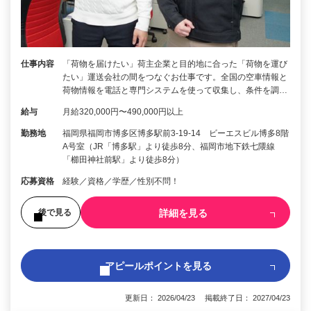
仕事内容
「荷物を届けたい」荷主企業と目的地に合った「荷物を運び
たい」運送会社の間をつなぐお仕事です。全国の空車情報と
荷物情報を電話と専門システムを使って収集し、条件を調…
給与
月給320,000円〜490,000円以上
勤務地
福岡県福岡市博多区博多駅前3-19-14 ビーエスビル博多8階
A号室（JR「博多駅」より徒歩8分、福岡市地下鉄七隈線
「櫛田神社前駅」より徒歩8分）
応募資格
経験／資格／学歴／性別不問！
詳細を見る
後で見る
アピールポイントを見る
更新日： 2026/04/23 掲載終了日： 2027/04/23