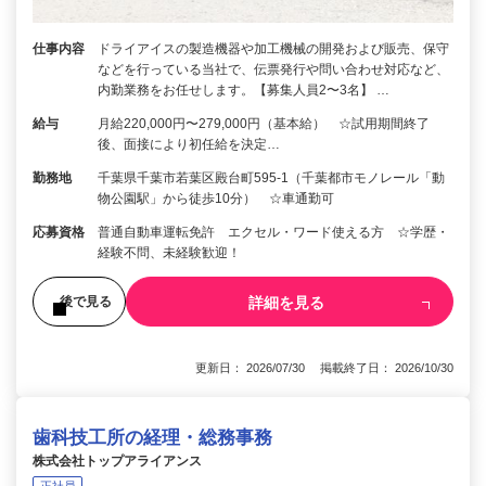
仕事内容
ドライアイスの製造機器や加工機械の開発および販売、保守
などを行っている当社で、伝票発行や問い合わせ対応など、
内勤業務をお任せします。【募集人員2〜3名】 …
給与
月給220,000円〜279,000円（基本給） ☆試用期間終了
後、面接により初任給を決定…
勤務地
千葉県千葉市若葉区殿台町595-1（千葉都市モノレール「動
物公園駅」から徒歩10分） ☆車通勤可
応募資格
普通自動車運転免許 エクセル・ワード使える方 ☆学歴・
経験不問、未経験歓迎！
詳細を見る
後で見る
更新日： 2026/07/30 掲載終了日： 2026/10/30
歯科技工所の経理・総務事務
株式会社トップアライアンス