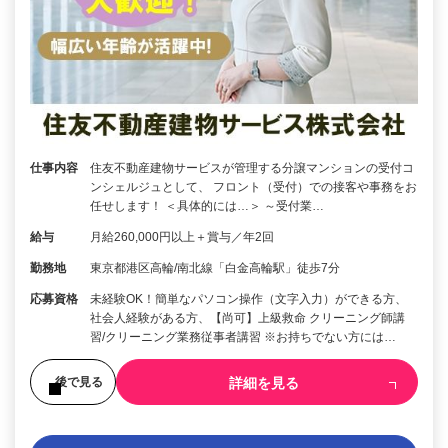
仕事内容
住友不動産建物サービスが管理する分譲マンションの受付コ
ンシェルジュとして、 フロント（受付）での接客や事務をお
任せします！ ＜具体的には…＞ ～受付業…
給与
月給260,000円以上＋賞与／年2回
勤務地
東京都港区高輪/南北線「白金高輪駅」徒歩7分
応募資格
未経験OK！簡単なパソコン操作（文字入力）ができる方、
社会人経験がある方、【尚可】上級救命 クリーニング師講
習/クリーニング業務従事者講習 ※お持ちでない方には…
詳細を見る
後で見る