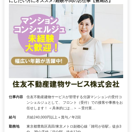
にしたい方にオススメ♪経験不問のお仕事【豊島区】
仕事内容
住友不動産建物サービスが管理する分譲マンションの受付コ
ンシェルジュとして、 フロント（受付）での接客や事務をお
任せします！ ＜具体的には…＞ ～受付業…
給与
月給240,000円以上＋賞与／年2回
勤務地
東京都豊島区高田/東京メトロ副都心線「雑司が谷駅」徒歩3
分、JR山手線「目白駅」徒歩12分