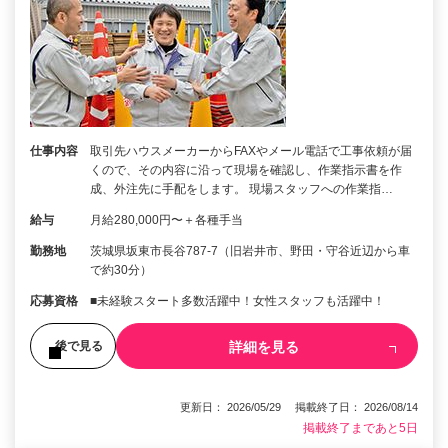
仕事内容
取引先ハウスメーカーからFAXやメール電話で工事依頼が届
くので、その内容に沿って現場を確認し、作業指示書を作
成、外注先に手配をします。 現場スタッフへの作業指…
給与
月給280,000円〜＋各種手当
勤務地
茨城県坂東市長谷787-7（旧岩井市、野田・守谷近辺から車
で約30分）
応募資格
■未経験スタート多数活躍中！女性スタッフも活躍中！
詳細を見る
後で見る
更新日： 2026/05/29 掲載終了日： 2026/08/14
掲載終了まであと5日