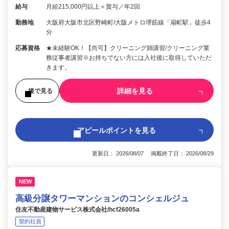
給与
月給215,000円以上＋賞与／年2回
勤務地
大阪府大阪市北区野崎町/大阪メトロ堺筋線「扇町駅」徒歩4
分
応募資格
★未経験OK！【尚可】クリーニング師講習/クリーニング業
務従事者講習※お持ちでない方には入社後に取得していただ
きます。
詳細を見る
後で見る
アピールポイントを見る
更新日： 2026/08/07 掲載終了日： 2026/08/29
NEW
高級分譲タワーマンションのコンシェルジュ
住友不動産建物サービス株式会社/hcf26005a
契約社員