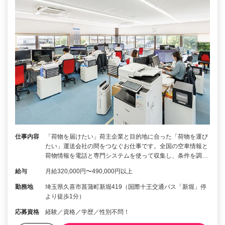
仕事内容
「荷物を届けたい」荷主企業と目的地に合った「荷物を運び
たい」運送会社の間をつなぐお仕事です。全国の空車情報と
荷物情報を電話と専門システムを使って収集し、条件を調…
給与
月給320,000円〜490,000円以上
勤務地
埼玉県久喜市菖蒲町新堀419（国際十王交通バス「新堀」停
より徒歩1分）
応募資格
経験／資格／学歴／性別不問！