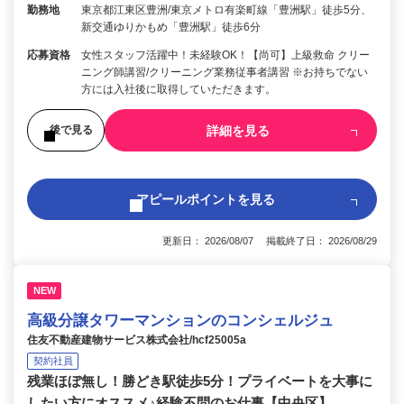
勤務地
東京都江東区豊洲/東京メトロ有楽町線「豊洲駅」徒歩5分、
新交通ゆりかもめ「豊洲駅」徒歩6分
応募資格
女性スタッフ活躍中！未経験OK！【尚可】上級救命 クリー
ニング師講習/クリーニング業務従事者講習 ※お持ちでない
方には入社後に取得していただきます。
詳細を見る
後で見る
アピールポイントを見る
更新日： 2026/08/07 掲載終了日： 2026/08/29
NEW
高級分譲タワーマンションのコンシェルジュ
住友不動産建物サービス株式会社/hcf25005a
契約社員
残業ほぼ無し！勝どき駅徒歩5分！プライベートを大事に
したい方にオススメ♪経験不問のお仕事【中央区】