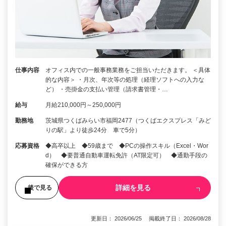
仕事内容
オフィス内での一般事務業務をご担当いただきます。 ＜具体
的な内容＞ ・月次、年次等の処理（経理ソフトへの入力な
ど） ・売掛金の支払い管理（請求書管理・…
給与
月給210,000円～250,000円
勤務地
茨城県つくばみらい市福岡2477（つくばエクスプレス「みど
りの駅」より徒歩24分 車で5分）
応募資格
◆高卒以上 ◆59歳まで ◆PCの操作スキル（Excel・Wor
d） ◆要普通自動車運転免許（AT限定可） ◆通勤手段の
確保ができる方
詳細を見る
後で見る
更新日： 2026/06/25 掲載終了日： 2026/08/28