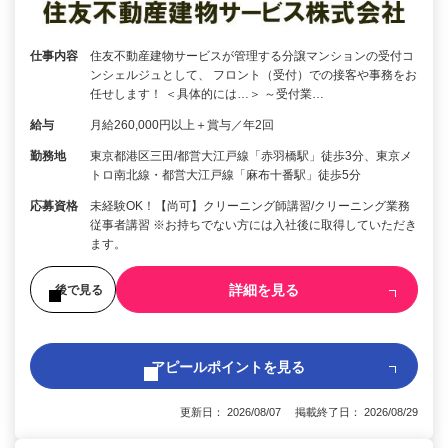
仕事内容
住友不動産建物サービスが管理する分譲マンションの受付コ
ンシェルジュとして、 フロント（受付）での接客や事務をお
任せします！ ＜具体的には…＞ ～受付業…
給与
月給260,000円以上＋賞与／年2回
勤務地
東京都港区三田/都営大江戸線「赤羽橋駅」徒歩3分、東京メ
トロ南北線・都営大江戸線「麻布十番駅」徒歩5分
応募資格
未経験OK！【尚可】クリーニング師講習/クリーニング業務
従事者講習 ※お持ちでない方には入社後に取得していただき
ます。
詳細を見る
後で見る
アピールポイントを見る
更新日： 2026/08/07 掲載終了日： 2026/08/29