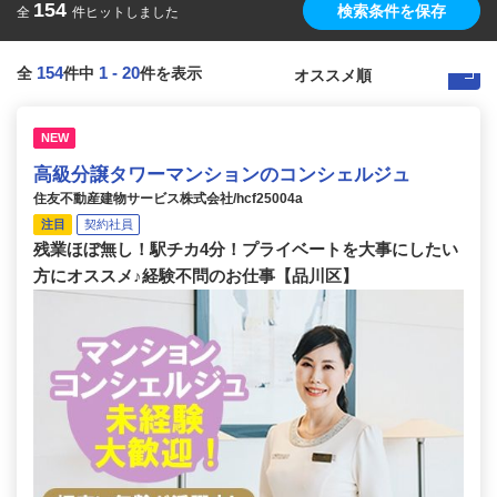
154
検索条件を保存
全
件ヒットしました
154
1
-
20
全
件中
件を表示
NEW
高級分譲タワーマンションのコンシェルジュ
住友不動産建物サービス株式会社/hcf25004a
注目
契約社員
残業ほぼ無し！駅チカ4分！プライベートを大事にしたい
方にオススメ♪経験不問のお仕事【品川区】