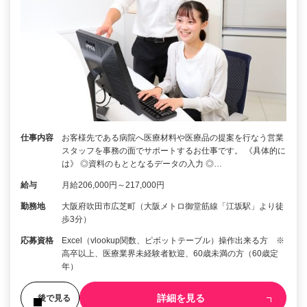
仕事内容
お客様先である病院へ医療材料や医療品の提案を行なう営業
スタッフを事務の面でサポートするお仕事です。 《具体的に
は》 ◎資料のもととなるデータの入力 ◎…
給与
月給206,000円～217,000円
勤務地
大阪府吹田市広芝町（大阪メトロ御堂筋線「江坂駅」より徒
歩3分）
応募資格
Excel（vlookup関数、ピボットテーブル）操作出来る方 ※
高卒以上、医療業界未経験者歓迎、60歳未満の方（60歳定
年）
詳細を見る
後で見る