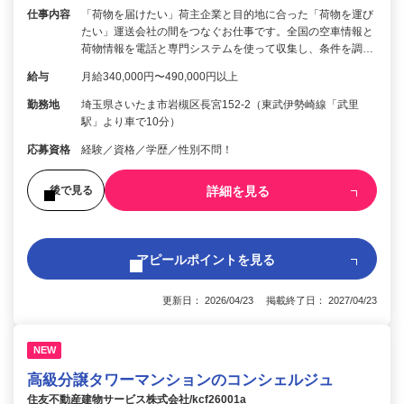
仕事内容
「荷物を届けたい」荷主企業と目的地に合った「荷物を運び
たい」運送会社の間をつなぐお仕事です。全国の空車情報と
荷物情報を電話と専門システムを使って収集し、条件を調…
給与
月給340,000円〜490,000円以上
勤務地
埼玉県さいたま市岩槻区長宮152-2（東武伊勢崎線「武里
駅」より車で10分）
応募資格
経験／資格／学歴／性別不問！
詳細を見る
後で見る
アピールポイントを見る
更新日： 2026/04/23 掲載終了日： 2027/04/23
NEW
高級分譲タワーマンションのコンシェルジュ
住友不動産建物サービス株式会社/kcf26001a