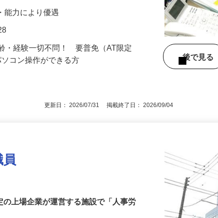
。 …
経験・能力により優遇
28
齢・経験一切不問！ 要普免（AT限定
後で見
なパソコン操作ができる方
更新日： 2026/07/31 掲載終了日： 2026/09/04
職員
安定の上場企業が運営する施設で「人事労