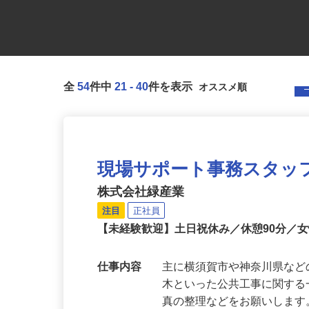
全
54
件中
21
-
40
件を表示
現場サポート事務スタッ
株式会社緑産業
注目
正社員
【未経験歓迎】土日祝休み／休憩90分／
仕事内容
主に横須賀市や神奈川県な
木といった公共工事に関す