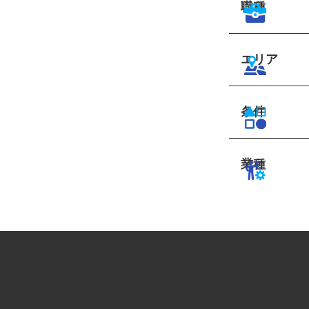
職種
エリア
条件
業種