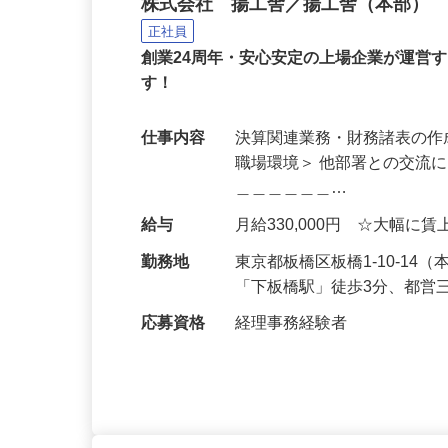
揚工舎本部での経理事務
株式会社 揚工舎／揚工舎（本部）
正社員
創業24周年・安心安定の上場企業が運営
す！
仕事内容
決算関連業務・財務諸表の作
職場環境＞ 他部署との交流
＿＿＿＿＿＿…
給与
月給330,000円 ☆大幅に
勤務地
東京都板橋区板橋1-10-1
「下板橋駅」徒歩3分、都営
応募資格
経理事務経験者