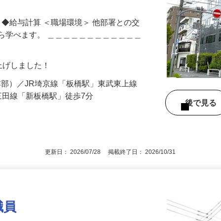
 ◆給与計算 ＜職場環境＞ 他部署との交
ら学べます。 ＿＿＿＿＿＿＿＿＿＿＿＿
賃上げしました！
4（本部）／JR埼京線「板橋駅」東武東上線
三田線「新板橋駅」徒歩7分
後で見
更新日： 2026/07/28 掲載終了日： 2026/10/31