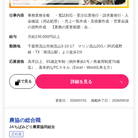
仕事内容
事務業務全般 ・電話対応・受注伝票発行・請求書発行・入
金確認（消込処理）・売上一覧作成・見積書作成 ・営業会議
の資料作成 【業務の変更範囲：会…
給与
月給230,000円以上
勤務地
千葉県流山市南流山3-10-17 マリン流山203／JR武蔵野
線・TX「南流山駅」より徒歩2分
応募資格
高卒以上、65歳定年制（例外事由1号／再雇用制度70歳
迄）、基本的なPCスキル（Excel・Word出来る方）
詳細を見る
後で見る
更新日： 2026/07/31 掲載終了日： 2026/09/18
農協の総合職
JAちばみどり農業協同組合
正社員