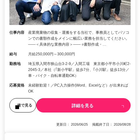
仕事内容
産業廃棄物の収集・運搬をする当社で、事務員としてパソコ
ンでの書類作成をメインに幅広い業務を担当してください。
――＜具体的な業務内容＞―― ○書類作成・…
給与
月給250,000円～300,000円
勤務地
埼玉県入間市狭山台3-2-9／入間工場 東京都小平市小川町2-
2045-3／本社（｢新小平駅」徒歩7分、｢小川駅」徒歩13分／
車・バイク・自転車通勤OK）
応募資格
未経験歓迎！／PC入力操作(Word、Excelなど）が出来れば
OK
詳細を見る
後で見る
更新日： 2026/06/25 掲載終了日： 2026/08/28