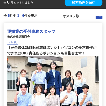
6
検索条件を保存
全
件ヒットしました
6
1
-
6
全
件中
件を表示
運搬業の受付事務スタッフ
株式会社遠藤商会
正社員
【完全週休2日制×残業ほぼナシ】パソコンの基本操作が
できればOK♪責任あるポジションも目指せます！