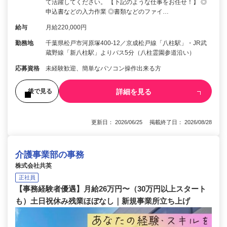
て活躍してください。 【下記のような仕事をお任せ！】 ◎
申込書などの入力作業 ◎書類などのファイ…
給与
月給220,000円
勤務地
千葉県松戸市河原塚400-12／京成松戸線「八柱駅」・JR武
蔵野線「新八柱駅」よりバス5分（八柱霊園参道沿い）
応募資格
未経験歓迎、簡単なパソコン操作出来る方
詳細を見る
後で見る
更新日： 2026/06/25 掲載終了日： 2026/08/28
介護事業部の事務
株式会社共英
正社員
【事務経験者優遇】月給26万円〜（30万円以上スタート
も）土日祝休み残業ほぼなし｜新規事業所立ち上げ