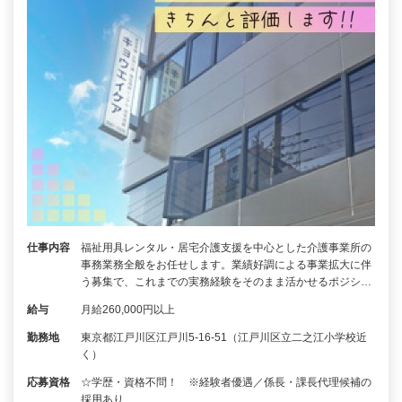
仕事内容
福祉用具レンタル・居宅介護支援を中心とした介護事業所の
事務業務全般をお任せします。業績好調による事業拡大に伴
う募集で、これまでの実務経験をそのまま活かせるポジシ…
給与
月給260,000円以上
勤務地
東京都江戸川区江戸川5-16-51（江戸川区立二之江小学校近
く）
応募資格
☆学歴・資格不問！ ※経験者優遇／係長・課長代理候補の
採用あり