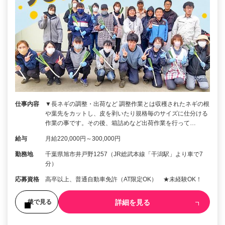
仕事内容
▼長ネギの調整・出荷など 調整作業とは収穫されたネギの根
や葉先をカットし、皮を剥いたり規格毎のサイズに仕分ける
作業の事です。その後、箱詰めなど出荷作業を行って…
給与
月給220,000円～300,000円
勤務地
千葉県旭市井戸野1257（JR総武本線「干潟駅」より車で7
分）
応募資格
高卒以上、普通自動車免許（AT限定OK） ★未経験OK！
詳細を見る
後で見る