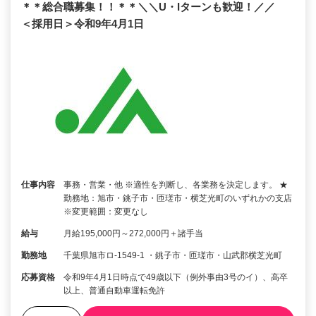
＊＊総合職募集！！＊＊＼＼U・Iターンも歓迎！／／
＜採用日＞令和9年4月1日
仕事内容
事務・営業・他 ※適性を判断し、各業務を決定します。 ★
勤務地：旭市・銚子市・匝瑳市・横芝光町のいずれかの支店
※変更範囲：変更なし
給与
月給195,000円～272,000円＋諸手当
勤務地
千葉県旭市ロ-1549-1 ・銚子市・匝瑳市・山武郡横芝光町
応募資格
令和9年4月1日時点で49歳以下（例外事由3号のイ）、高卒
以上、普通自動車運転免許