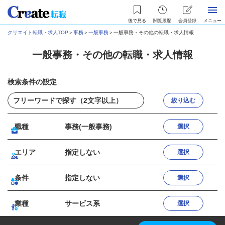
後で見る
閲覧履歴
会員登録
メニュー
クリエイト転職・求人TOP
＞
事務
＞
一般事務
＞
一般事務・その他の転職・求人情報
一般事務・その他の転職・求人情報
検索条件の設定
絞り込む
職種
事務(一般事務)
選択
エリア
指定しない
選択
条件
指定しない
選択
業種
サービス系
選択