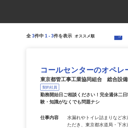
全
3
件中
1
-
3
件を表示
コールセンターのオペレ
東京都管工事工業協同組合 総合設
契約社員
勤務開始日ご相談ください！完全週休二日
験・知識がなくでも問題ナシ
仕事内容
水漏れやトイレ詰まりなど