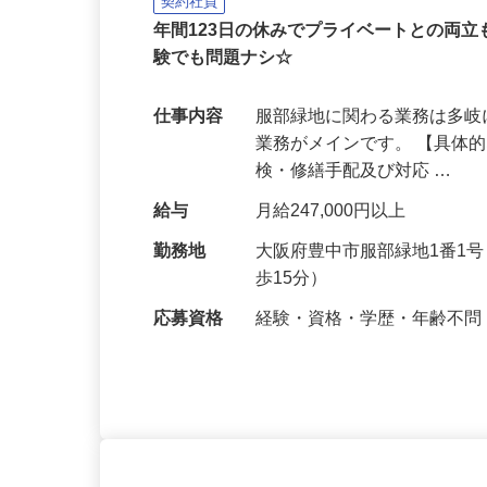
大和リース株式会社 大阪本店
契約社員
年間123日の休みでプライベートとの両
験でも問題ナシ☆
仕事内容
服部緑地に関わる業務は多
業務がメインです。 【具体
検・修繕手配及び対応 …
給与
月給247,000円以上
勤務地
大阪府豊中市服部緑地1番1
歩15分）
応募資格
経験・資格・学歴・年齢不問