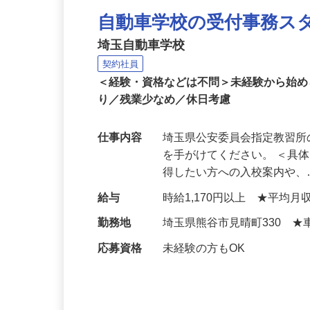
自動車学校の受付事務ス
埼玉自動車学校
契約社員
＜経験・資格などは不問＞未経験から始
り／残業少なめ／休日考慮
仕事内容
埼玉県公安委員会指定教習
を手がけてください。 ＜具
得したい方への入校案内や
給与
時給1,170円以上 ★平均月収
勤務地
埼玉県熊谷市見晴町330 
応募資格
未経験の方もOK