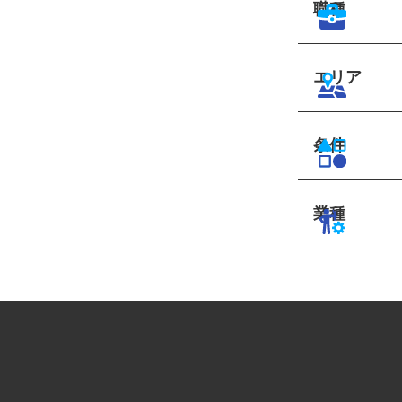
職種
エリア
条件
業種