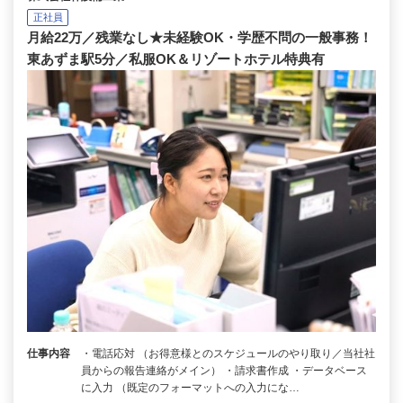
正社員
月給22万／残業なし★未経験OK・学歴不問の一般事務！
東あずま駅5分／私服OK＆リゾートホテル特典有
仕事内容
・電話応対 （お得意様とのスケジュールのやり取り／当社社
員からの報告連絡がメイン） ・請求書作成 ・データベース
に入力 （既定のフォーマットへの入力にな…