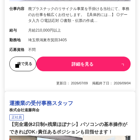
仕事内容
廃プラスチックのリサイクル事業を手掛ける当社にて、事務
のお仕事を幅広くお任せします。 【具体的には…】 ◎デー
タ入力 ◎電話応対 ◎書類・伝票の作成…
給与
月給210,000円以上
勤務地
埼玉県鴻巣市箕田3405
応募資格
不問
詳細を見る
後で見る
更新日： 2026/07/09 掲載終了日： 2026/09/04
運搬業の受付事務スタッフ
株式会社遠藤商会
正社員
【完全週休2日制×残業ほぼナシ】パソコンの基本操作が
できればOK♪責任あるポジションも目指せます！