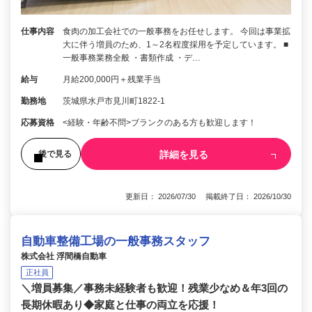
仕事内容
食肉の加工会社での一般事務をお任せします。 今回は事業拡
大に伴う増員のため、1～2名程度採用を予定しています。 ■
一般事務業務全般 ・書類作成 ・デ…
給与
月給200,000円＋残業手当
勤務地
茨城県水戸市見川町1822-1
応募資格
<経験・年齢不問>ブランクのある方も歓迎します！
詳細を見る
後で見る
更新日： 2026/07/30 掲載終了日： 2026/10/30
自動車整備工場の一般事務スタッフ
株式会社 浮間橋自動車
正社員
＼増員募集／事務未経験者も歓迎！残業少なめ＆年3回の
長期休暇あり◆家庭と仕事の両立を応援！