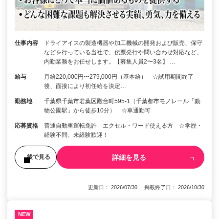
仕事内容
ドライアイスの製造機器や加工機械の開発および販売、保守
などを行っている当社で、伝票発行や問い合わせ対応など、
内勤業務をお任せします。【募集人員2〜3名】 …
給与
月給220,000円〜279,000円（基本給） ☆試用期間終了
後、面接により初任給を決定…
勤務地
千葉県千葉市若葉区殿台町595-1（千葉都市モノレール「動
物公園駅」から徒歩10分） ☆車通勤可
応募資格
普通自動車運転免許 エクセル・ワード使える方 ☆学歴・
経験不問、未経験歓迎！
詳細を見る
後で見る
更新日： 2026/07/30 掲載終了日： 2026/10/30
NEW