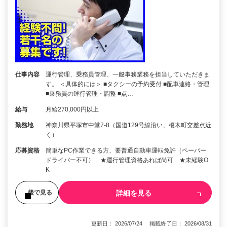
仕事内容
運行管理、乗務員管理、一般事務業務を担当していただきま
す。 ＜具体的には＞ ■タクシーの予約受付 ■配車連絡・管理
■乗務員の運行管理・調整 ■点…
給与
月給270,000円以上
勤務地
神奈川県平塚市中堂7-8（国道129号線沿い、榎木町交差点近
く）
応募資格
簡単なPC作業できる方、要普通自動車運転免許（ペーパー
ドライバー不可） ★運行管理資格あれば尚可 ★未経験O
K
詳細を見る
後で見る
更新日： 2026/07/24 掲載終了日： 2026/08/31