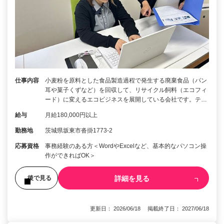
仕事内容
小麦粉を原料とした食品製造過程で発生する廃棄食品（パン
耳や菓子くずなど）を回収して、リサイクル飼料（エコフィ
ード）に変えるエコビジネスを展開している会社です。テ…
給与
月給180,000円以上
勤務地
茨城県坂東市沓掛1773-2
応募資格
事務経験のある方＜WordやExcelなど、基本的なパソコン操
作ができればOK＞
詳細を見る
後で見る
更新日： 2026/06/18 掲載終了日： 2027/06/18