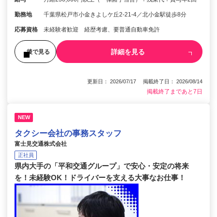
勤務地
千葉県松戸市小金きよしケ丘2-21-4／北小金駅徒歩8分
応募資格
未経験者歓迎 経歴考慮、要普通自動車免許
詳細を見る
後で見る
更新日： 2026/07/17 掲載終了日： 2026/08/14
掲載終了まであと7日
NEW
タクシー会社の事務スタッフ
富士見交通株式会社
正社員
県内大手の「平和交通グループ」で安心・安定の将来
を！未経験OK！ドライバーを支える大事なお仕事！