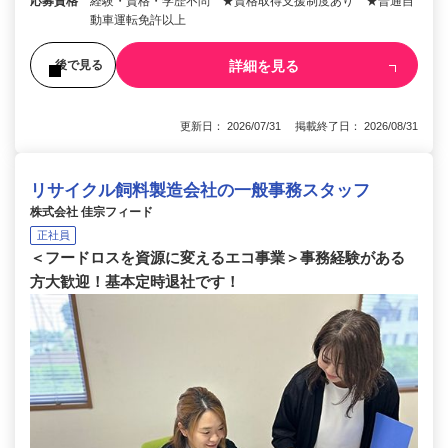
応募資格
経験・資格・学歴不問 ★資格取得支援制度あり ★普通自
動車運転免許以上
詳細を見る
後で見る
更新日： 2026/07/31 掲載終了日： 2026/08/31
リサイクル飼料製造会社の一般事務スタッフ
株式会社 佳宗フィード
正社員
＜フードロスを資源に変えるエコ事業＞事務経験がある
方大歓迎！基本定時退社です！