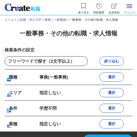
後で見る
閲覧履歴
会員登録
メニュー
クリエイト転職・求人TOP
＞
事務
＞
一般事務
＞
一般事務・その他の転職・求人情報
一般事務・その他の転職・求人情報
検索条件の設定
絞り込む
職種
事務(一般事務)
選択
エリア
指定しない
選択
条件
学歴不問
選択
業種
指定しない
選択