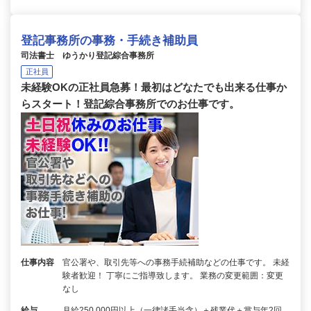
登記事務所の事務・手続き補助員
司法書士 ゆうかり登記綜合事務所
正社員
未経験OKの正社員急募！最初はどなたでも出来る仕事か
らスタート！登記綜合事務所でのお仕事です。
仕事内容
官公署や、取引先等への事務手続補助などの仕事です。 未経
験者歓迎！ 丁寧にご指導致します。 業務の変更範囲：変更
なし
給与
月給250,000円以上（一律諸手当含）＋残業代＋賞与年2回