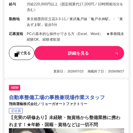
給与
月給220,000円以上（固定残業代17,200円／10時間相当分を
含む）
勤務地
東京都墨田区立花3-3-11／東武亀戸線「亀戸水神駅」・「東
あずま駅」徒歩5分
応募資格
PCの基本的な操作ができる方（Excel、Word） ★事務職未
経験OK、経験者歓迎
詳細を見る
後で見る
更新日： 2026/07/23 掲載終了日： 2026/08/27
NEW
自動車整備工場の事務兼現場作業スタッフ
翔南運輸株式会社／リョーガオートファクトリー
正社員
【充実の研修あり】未経験・無資格から整備業務に携わ
れます！★年齢・国籍・資格などは一切不問