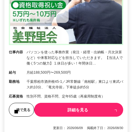
仕事内容
パソコンを使った事務作業（発注・経理・出納帳・月次決算
など）や来客対応などを担当していただきます。 【当法人で
働く5つの魅力】 1.休日が多い！年間休日…
給与
月給188,500円〜269,500円
勤務地
千葉県柏市酒井根45-1／JR常磐線「南柏駅」東口より東武バ
ス約10分、「竜光寺前」下車徒歩約5分
応募資格
性別不問、資格不問、定年65歳（再雇用制度有）
詳細を見る
後で見る
更新日： 2026/06/09 掲載終了日： 2026/08/30