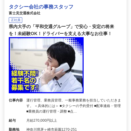
タクシー会社の事務スタッフ
富士見交通株式会社
正社員
県内大手の「平和交通グループ」で安心・安定の将来
を！未経験OK！ドライバーを支える大事なお仕事！
仕事内容
運行管理、乗務員管理、一般事務業務を担当していただきま
す。 ＜具体的には＞ ■タクシーの予約受付 ■配車連絡・管理
■乗務員の運行管理・調整 ■点…
給与
月給270,000円以上
勤務地
神奈川県茅ヶ崎市萩園1270-251