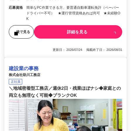
応募資格
簡単なPC作業できる方、要普通自動車運転免許（ペーパー
ドライバー不可） ★運行管理資格あれば尚可 ★未経験O
K
詳細を見る
後で見る
更新日： 2026/07/24 掲載終了日： 2026/08/31
建設業の事務
株式会社助川工務店
正社員
＼地域密着型工務店／週休2日・残業ほぼナシ◆家庭との
両立も無理なく可能◆ブランクOK