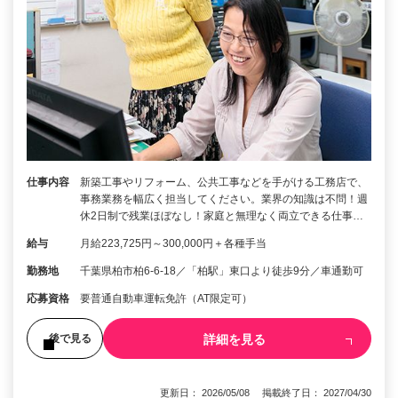
仕事内容
新築工事やリフォーム、公共工事などを手がける工務店で、
事務業務を幅広く担当してください。業界の知識は不問！週
休2日制で残業ほぼなし！家庭と無理なく両立できる仕事…
給与
月給223,725円～300,000円＋各種手当
勤務地
千葉県柏市柏6-6-18／「柏駅」東口より徒歩9分／車通勤可
応募資格
要普通自動車運転免許（AT限定可）
詳細を見る
後で見る
更新日： 2026/05/08 掲載終了日： 2027/04/30