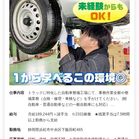
仕事内容
トラックに特化した自動車整備工場にて、事務作業全般や整
備業務（点検・修理・車検など）を手がけてください。 (軽
自動車・普通自動車などの一般自動車にも対応） …
給与
月給189,244円＋諸手当 ※23日稼働 ★残業手当は7.5時間
以上勤務から支給
勤務地
静岡県浜松市中央区下飯田町465