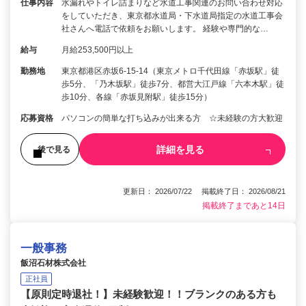
仕事内容
水漏れやトイレ詰まりなど水道工事関連のお問い合わせ対応
をしていただき、東京都水道局・下水道局指定の水道工事会
社さんへ電話で依頼をお願いします。 経験や専門的な…
給与
月給253,500円以上
勤務地
東京都港区赤坂6‐15‐14（東京メトロ千代田線「赤坂駅」徒
歩5分、「乃木坂駅」徒歩7分、都営大江戸線「六本木駅」徒
歩10分、各線「赤坂見附駅」徒歩15分）
応募資格
パソコンの簡単な打ち込みが出来る方 ☆未経験の方大歓迎
詳細を見る
後で見る
更新日： 2026/07/22 掲載終了日： 2026/08/21
掲載終了まであと14日
一般事務
飯沼石材株式会社
正社員
【原則定時退社！】未経験歓迎！！ブランクのある方も