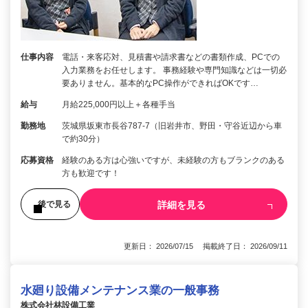
仕事内容
電話・来客応対、見積書や請求書などの書類作成、PCでの
入力業務をお任せします。 事務経験や専門知識などは一切必
要ありません。基本的なPC操作ができればOKです…
給与
月給225,000円以上＋各種手当
勤務地
茨城県坂東市長谷787-7（旧岩井市、野田・守谷近辺から車
で約30分）
応募資格
経験のある方は心強いですが、未経験の方もブランクのある
方も歓迎です！
詳細を見る
後で見る
更新日： 2026/07/15 掲載終了日： 2026/09/11
水廻り設備メンテナンス業の一般事務
株式会社林設備工業