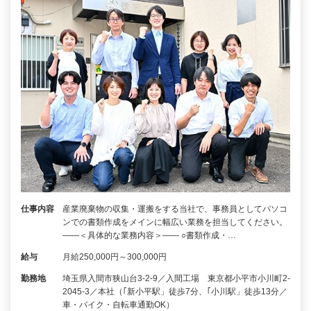
仕事内容
産業廃棄物の収集・運搬をする当社で、事務員としてパソコ
ンでの書類作成をメインに幅広い業務を担当してください。
――＜具体的な業務内容＞―― ○書類作成・…
給与
月給250,000円～300,000円
勤務地
埼玉県入間市狭山台3-2-9／入間工場 東京都小平市小川町2-
2045-3／本社（｢新小平駅」徒歩7分、｢小川駅」徒歩13分／
車・バイク・自転車通勤OK）