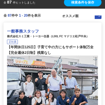
87
検索条件を保存
全
件ヒットしました
87
1
-
20
全
件中
件を表示
一般事務スタッフ
株式会社スミ工業・トーヨー住器（LIXIL FC マドリエ松戸中央）
正社員
【年間休日125日】子育て中の方にもサポート体制万全
【完全週休2日制】残業なし