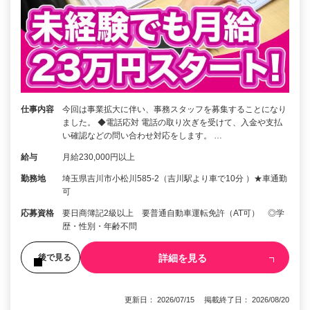
仕事内容
今回は事業拡大に伴い、事務スタッフを募集することになり
ました。 ◆電話応対 電話の取り次ぎを受けて、入金や支払
い確認などの問い合わせ対応をします。 …
給与
月給230,000円以上
勤務地
埼玉県吉川市小松川585-2（吉川駅より車で10分 ）★車通勤
可
応募資格
要日商簿記2級以上 要普通自動車運転免許（AT可） ◎学
歴・性別・年齢不問
詳細を見る
後で見る
更新日： 2026/07/15 掲載終了日： 2026/08/20