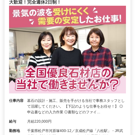
大歓迎！完全週休2日制！
仕事内容
墓石の設計・施工、販売を手がける当社で事務スタッフとし
て活躍してください。 【下記のような仕事をお任せ！】 ◎
申込書などの入力作業 ◎書類などのファイ…
給与
月給220,000円
勤務地
千葉県松戸市河原塚400-12／京成松戸線「八柱駅」・JR武