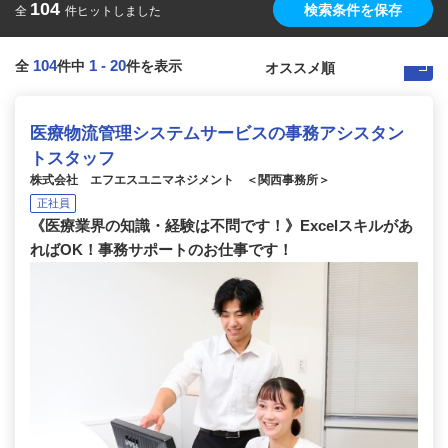
104
検索条件を保存
全
件ヒットしました
104
1
-
20
全
件中
件を表示
医療物流管理システムサービスの事務アシスタン
トスタッフ
株式会社 エフエスユニマネジメント ＜関西事務所＞
正社員
《医療業界の知識・経験は不問です！》Excelスキルがあ
ればOK！事務サポートのお仕事です！