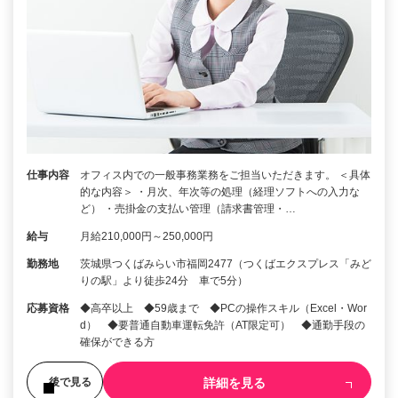
仕事内容
オフィス内での一般事務業務をご担当いただきます。 ＜具体
的な内容＞ ・月次、年次等の処理（経理ソフトへの入力な
ど） ・売掛金の支払い管理（請求書管理・…
給与
月給210,000円～250,000円
勤務地
茨城県つくばみらい市福岡2477（つくばエクスプレス「みど
りの駅」より徒歩24分 車で5分）
応募資格
◆高卒以上 ◆59歳まで ◆PCの操作スキル（Excel・Wor
d） ◆要普通自動車運転免許（AT限定可） ◆通勤手段の
確保ができる方
詳細を見る
後で見る