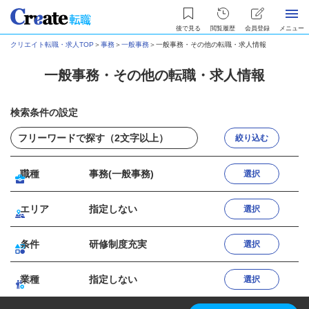
後で見る
閲覧履歴
会員登録
メニュー
クリエイト転職・求人TOP
＞
事務
＞
一般事務
＞
一般事務・その他の転職・求人情報
一般事務・その他の転職・求人情報
検索条件の設定
絞り込む
職種
事務(一般事務)
選択
エリア
指定しない
選択
条件
研修制度充実
選択
業種
指定しない
選択