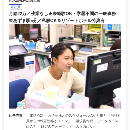
株式会社林設備工業
正社員
月給22万／残業なし★未経験OK・学歴不問の一般事務！
東あずま駅5分／私服OK＆リゾートホテル特典有
仕事内容
・電話応対 （お得意様とのスケジュールのやり取り／当社社
員からの報告連絡がメイン） ・請求書作成 ・データベース
に入力 （既定のフォーマットへの入力にな…