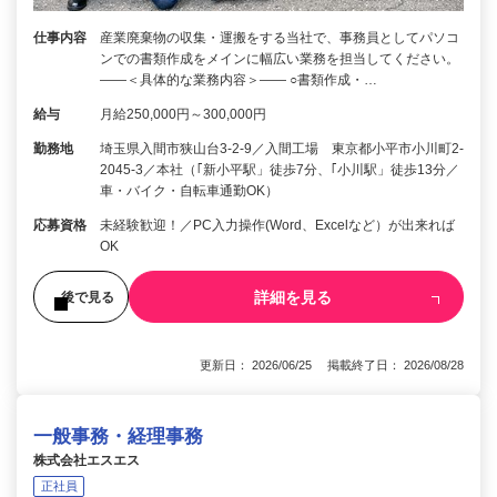
仕事内容
産業廃棄物の収集・運搬をする当社で、事務員としてパソコ
ンでの書類作成をメインに幅広い業務を担当してください。
――＜具体的な業務内容＞―― ○書類作成・…
給与
月給250,000円～300,000円
勤務地
埼玉県入間市狭山台3-2-9／入間工場 東京都小平市小川町2-
2045-3／本社（｢新小平駅」徒歩7分、｢小川駅」徒歩13分／
車・バイク・自転車通勤OK）
応募資格
未経験歓迎！／PC入力操作(Word、Excelなど）が出来れば
OK
詳細を見る
後で見る
更新日： 2026/06/25 掲載終了日： 2026/08/28
一般事務・経理事務
株式会社エスエス
正社員