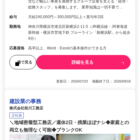
営など幅広い事業を展開するグループ企業を支える「経理・
総務スタッフ」を募集します。 業界知識は一切不要で…
給与
月給240,000円～300,000円以上＋賞与年2回
勤務地
神奈川県横浜市港北区新横浜2-11-5（JR横浜線・JR東海道
新幹線・横浜市営地下鉄 ブルーライン「新横浜駅」から徒歩
9分）
応募資格
高卒以上、Word・Excelの基本操作ができる方
詳細を見る
後で見る
更新日： 2026/07/23 掲載終了日： 2026/09/18
建設業の事務
株式会社助川工務店
正社員
＼地域密着型工務店／週休2日・残業ほぼナシ◆家庭との
両立も無理なく可能◆ブランクOK