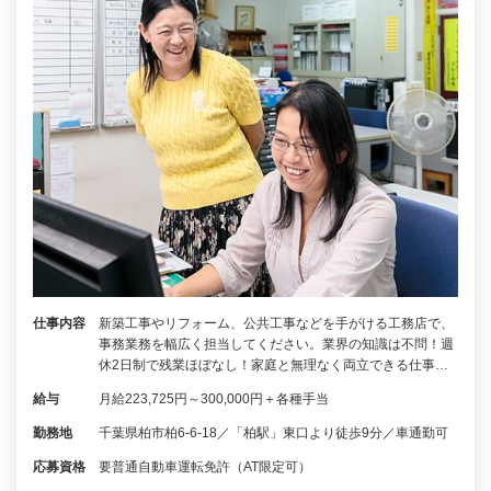
仕事内容
新築工事やリフォーム、公共工事などを手がける工務店で、
事務業務を幅広く担当してください。業界の知識は不問！週
休2日制で残業ほぼなし！家庭と無理なく両立できる仕事…
給与
月給223,725円～300,000円＋各種手当
勤務地
千葉県柏市柏6-6-18／「柏駅」東口より徒歩9分／車通勤可
応募資格
要普通自動車運転免許（AT限定可）