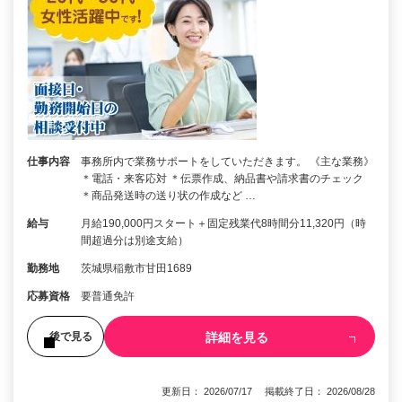
仕事内容
事務所内で業務サポートをしていただきます。 《主な業務》
＊電話・来客応対 ＊伝票作成、納品書や請求書のチェック
＊商品発送時の送り状の作成など …
給与
月給190,000円スタート＋固定残業代8時間分11,320円（時
間超過分は別途支給）
勤務地
茨城県稲敷市甘田1689
応募資格
要普通免許
詳細を見る
後で見る
更新日： 2026/07/17 掲載終了日： 2026/08/28