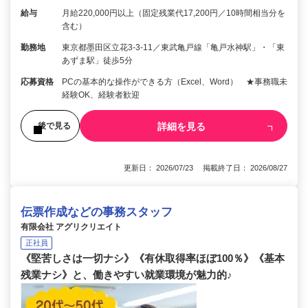
給与
月給220,000円以上（固定残業代17,200円／10時間相当分を
含む）
勤務地
東京都墨田区立花3-3-11／東武亀戸線「亀戸水神駅」・「東
あずま駅」徒歩5分
応募資格
PCの基本的な操作ができる方（Excel、Word） ★事務職未
経験OK、経験者歓迎
詳細を見る
後で見る
更新日： 2026/07/23 掲載終了日： 2026/08/27
伝票作成などの事務スタッフ
有限会社 アグリクリエイト
正社員
《堅苦しさは一切ナシ》《有休取得率ほぼ100％》《基本
残業ナシ》と、働きやすい就業環境が魅力的♪