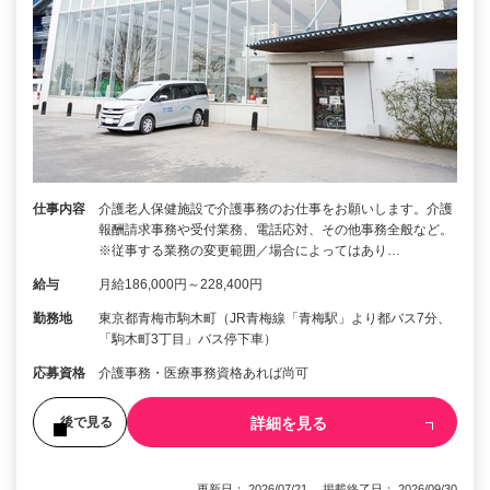
仕事内容
介護老人保健施設で介護事務のお仕事をお願いします。介護
報酬請求事務や受付業務、電話応対、その他事務全般など。
※従事する業務の変更範囲／場合によってはあり…
給与
月給186,000円～228,400円
勤務地
東京都青梅市駒木町（JR青梅線「青梅駅」より都バス7分、
「駒木町3丁目」バス停下車）
応募資格
介護事務・医療事務資格あれば尚可
詳細を見る
後で見る
更新日： 2026/07/21 掲載終了日： 2026/09/30