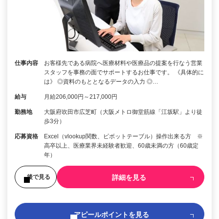
仕事内容
お客様先である病院へ医療材料や医療品の提案を行なう営業
スタッフを事務の面でサポートするお仕事です。 《具体的に
は》 ◎資料のもととなるデータの入力 ◎…
給与
月給206,000円～217,000円
勤務地
大阪府吹田市広芝町（大阪メトロ御堂筋線「江坂駅」より徒
歩3分）
応募資格
Excel（vlookup関数、ピボットテーブル）操作出来る方 ※
高卒以上、医療業界未経験者歓迎、60歳未満の方（60歳定
年）
詳細を見る
後で見る
アピールポイントを見る