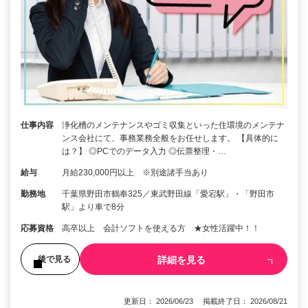
仕事内容
浄化槽のメンテナンスやゴミ収集といった住環境のメンテナ
ンス会社にて、事務業務全般をお任せします。 【具体的に
は？】 ◎PCでのデータ入力 ◎伝票整理・…
給与
月給230,000円以上 ※別途諸手当あり
勤務地
千葉県野田市鶴奉325／東武野田線「愛宕駅」・「野田市
駅」より車で8分
応募資格
高卒以上 会計ソフトを使える方 ★女性活躍中！！
詳細を見る
後で見る
更新日： 2026/06/23 掲載終了日： 2026/08/21