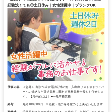
経験浅くても◎土日休み｜女性活躍中｜ブランクOK
仕事内容
＜急募＞ 書類作成や電話応対の他、入出庫リストやドライバ
ーへの連絡など運送業務に関わる事務業務全般をお任せしま
す。 【具体的には】 ■一般事務業務 …
給与
月給180,000円 ※経験・能力を考慮のうえ決定いたします
勤務地
千葉県船橋市南海神1丁目7-5（京葉線「二俣新町」から車で