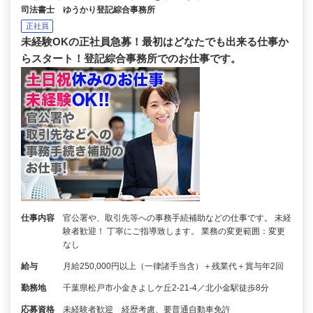
司法書士 ゆうかり登記綜合事務所
正社員
未経験OKの正社員急募！最初はどなたでも出来る仕事か
らスタート！登記綜合事務所でのお仕事です。
仕事内容
官公署や、取引先等への事務手続補助などの仕事です。 未経
験者歓迎！ 丁寧にご指導致します。 業務の変更範囲：変更
なし
給与
月給250,000円以上（一律諸手当含）＋残業代＋賞与年2回
勤務地
千葉県松戸市小金きよしケ丘2-21-4／北小金駅徒歩8分
応募資格
未経験者歓迎 経歴考慮、要普通自動車免許