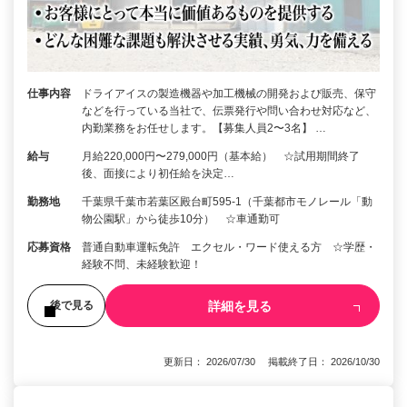
仕事内容
ドライアイスの製造機器や加工機械の開発および販売、保守
などを行っている当社で、伝票発行や問い合わせ対応など、
内勤業務をお任せします。【募集人員2〜3名】 …
給与
月給220,000円〜279,000円（基本給） ☆試用期間終了
後、面接により初任給を決定…
勤務地
千葉県千葉市若葉区殿台町595-1（千葉都市モノレール「動
物公園駅」から徒歩10分） ☆車通勤可
応募資格
普通自動車運転免許 エクセル・ワード使える方 ☆学歴・
経験不問、未経験歓迎！
詳細を見る
後で見る
更新日： 2026/07/30 掲載終了日： 2026/10/30