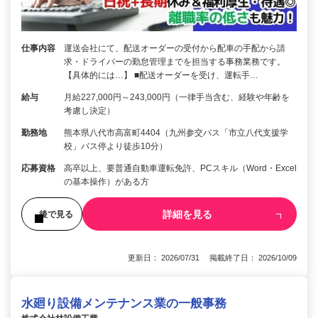
仕事内容
運送会社にて、配送オーダーの受付から配車の手配から請
求・ドライバーの勤怠管理までを担当する事務業務です。
【具体的には…】 ■配送オーダーを受け、運転手…
給与
月給227,000円～243,000円（一律手当含む、経験や年齢を
考慮し決定）
勤務地
熊本県八代市高富町4404（九州参交バス「市立八代支援学
校」バス停より徒歩10分）
応募資格
高卒以上、要普通自動車運転免許、PCスキル（Word・Excel
の基本操作）がある方
詳細を見る
後で見る
更新日： 2026/07/31 掲載終了日： 2026/10/09
水廻り設備メンテナンス業の一般事務