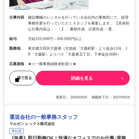
仕事内容
建設機械のレンタルを行っている会社内の事務所にて、経理
事務作業を行っていただくスタッフを募集します。 【具体的
な仕事内容は・・・】 ・書類作成、伝票作成 ・電…
給与
月給220,000円～300,000円以上
勤務地
東京都大田区大森東（京急線「大森町駅」より徒歩13分、J
R「大森駅」よりバス「大森東五丁目」下車徒歩30秒）
応募資格
★☆一般事務経験者歓迎☆★
詳細を見る
後で見る
更新日： 2026/03/26 掲載終了日： 2027/03/19
運送会社の一般事務スタッフ
マルゼン レックス株式会社
準社員
《急募》即日勤務OK！快適なオフィスでのお仕事♪実務