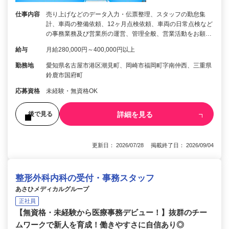
仕事内容
売り上げなどのデータ入力・伝票整理、スタッフの勤怠集
計、車両の整備依頼、12ヶ月点検依頼、車両の日常点検など
の事務業務及び営業所の運営、管理全般、営業活動をお願…
給与
月給280,000円～400,000円以上
勤務地
愛知県名古屋市港区潮見町、岡崎市福岡町字南仲西、三重県
鈴鹿市国府町
応募資格
未経験・無資格OK
詳細を見る
後で見る
更新日： 2026/07/28 掲載終了日： 2026/09/04
整形外科内科の受付・事務スタッフ
あさひメディカルグループ
正社員
【無資格・未経験から医療事務デビュー！】抜群のチー
ムワークで新人を育成！働きやすさに自信あり◎