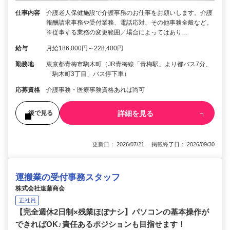
仕事内容
介護老人保健施設で介護事務のお仕事をお願いします。介護
報酬請求事務や受付業務、電話応対、その他事務全般など。
※従事する業務の変更範囲／場合によってはあり…
給与
月給186,000円～228,400円
勤務地
東京都青梅市駒木町（JR青梅線「青梅駅」より都バス7分、
「駒木町3丁目」バス停下車）
応募資格
介護事務・医療事務資格あれば尚可
詳細を見る
後で見る
更新日： 2026/07/21 掲載終了日： 2026/09/30
運搬業の受付事務スタッフ
株式会社遠藤商会
正社員
【完全週休2日制×残業ほぼナシ】パソコンの基本操作が
できればOK♪責任あるポジションも目指せます！