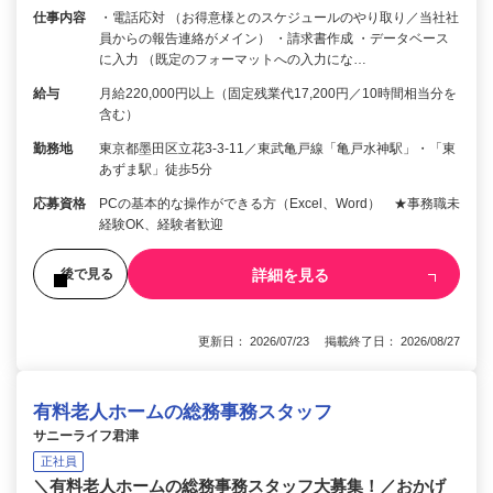
仕事内容
・電話応対 （お得意様とのスケジュールのやり取り／当社社
員からの報告連絡がメイン） ・請求書作成 ・データベース
に入力 （既定のフォーマットへの入力にな…
給与
月給220,000円以上（固定残業代17,200円／10時間相当分を
含む）
勤務地
東京都墨田区立花3-3-11／東武亀戸線「亀戸水神駅」・「東
あずま駅」徒歩5分
応募資格
PCの基本的な操作ができる方（Excel、Word） ★事務職未
経験OK、経験者歓迎
詳細を見る
後で見る
更新日： 2026/07/23 掲載終了日： 2026/08/27
有料老人ホームの総務事務スタッフ
サニーライフ君津
正社員
＼有料老人ホームの総務事務スタッフ大募集！／おかげ