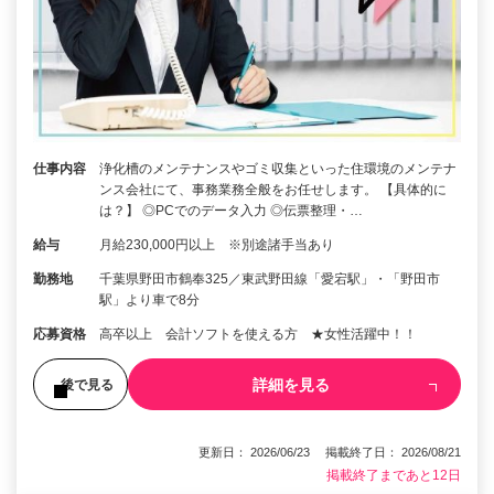
仕事内容
浄化槽のメンテナンスやゴミ収集といった住環境のメンテナ
ンス会社にて、事務業務全般をお任せします。 【具体的に
は？】 ◎PCでのデータ入力 ◎伝票整理・…
給与
月給230,000円以上 ※別途諸手当あり
勤務地
千葉県野田市鶴奉325／東武野田線「愛宕駅」・「野田市
駅」より車で8分
応募資格
高卒以上 会計ソフトを使える方 ★女性活躍中！！
詳細を見る
後で見る
更新日： 2026/06/23 掲載終了日： 2026/08/21
掲載終了まであと12日