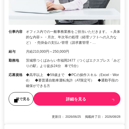
仕事内容
オフィス内での一般事務業務をご担当いただきます。 ＜具体
的な内容＞ ・月次、年次等の処理（経理ソフトへの入力な
ど） ・売掛金の支払い管理（請求書管理・…
給与
月給210,000円～250,000円
勤務地
茨城県つくばみらい市福岡2477（つくばエクスプレス「みど
りの駅」より徒歩24分 車で5分）
応募資格
◆高卒以上 ◆59歳まで ◆PCの操作スキル（Excel・Wor
d） ◆要普通自動車運転免許（AT限定可） ◆通勤手段の
確保ができる方
詳細を見る
後で見る
更新日： 2026/06/25 掲載終了日： 2026/08/28