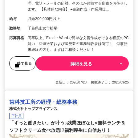
理、電話・メールの応対、そのほか付随する庶務をお任せし
ます。 【具体的な内容】 ●書類作成（作業用仕…
給与
月給200,000円以上
勤務地
千葉県山武市松尾
応募資格
高卒以上、Excel・Wordで簡単な文書作成ができる程度のPC
能力 ◎運送業および産廃業の事務経験者は尚可！ ◎事務
未経験の方も、まずはご相談ください！
詳細を見る
後で見る
更新日： 2026/07/28 掲載終了日： 2026/09/25
歯科技工所の経理・総務事務
株式会社トップアライアンス
正社員
「ずっと働きたい」が叶う♪残業ほぼなし×無料ランチ＆
ソフトクリーム食べ放題!?福利厚生に自信あり！