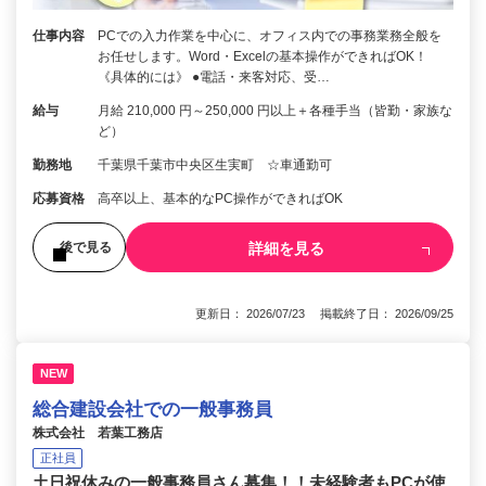
仕事内容
PCでの入力作業を中心に、オフィス内での事務業務全般を
お任せします。Word・Excelの基本操作ができればOK！
《具体的には》 ●電話・来客対応、受…
給与
月給 210,000 円～250,000 円以上＋各種手当（皆勤・家族な
ど）
勤務地
千葉県千葉市中央区生実町 ☆車通勤可
応募資格
高卒以上、基本的なPC操作ができればOK
詳細を見る
後で見る
更新日： 2026/07/23 掲載終了日： 2026/09/25
NEW
総合建設会社での一般事務員
株式会社 若葉工務店
正社員
土日祝休みの一般事務員さん募集！！未経験者もPCが使