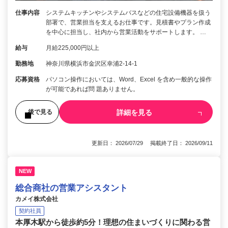
仕事内容
システムキッチンやシステムバスなどの住宅設備機器を扱う
部署で、営業担当を支えるお仕事です。見積書やプラン作成
を中心に担当し、社内から営業活動をサポートします。 …
給与
月給225,000円以上
勤務地
神奈川県横浜市金沢区幸浦2-14-1
応募資格
パソコン操作においては、Word、Excel を含め一般的な操作
が可能であれば問 題ありません。
詳細を見る
後で見る
更新日： 2026/07/29 掲載終了日： 2026/09/11
NEW
総合商社の営業アシスタント
カメイ株式会社
契約社員
本厚木駅から徒歩約5分！理想の住まいづくりに関わる営