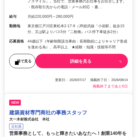
ノスマイル」。当社で、営業事務のお仕事をお任せします。
・既存取引先からの電話・メール対応 ・書…
給与
月給220,000円～280,000円
勤務地
東京都江戸川区東松本2-17-9（JR総武線「小岩駅」徒歩15
分、又は駅よりバス5分『二枚橋』バス停下車徒歩2分）
応募資格
44歳以下（年齢制限該当事由：長期勤続によりキャリア形成
を進める為）、高卒以上 ★経験・知識・技能等不問
詳細を見る
後で見る
更新日： 2026/07/17 掲載終了日： 2026/08/14
掲載終了まであと6日
NEW
建築資材専門商社の事務スタッフ
大一木材株式会社 本社
正社員
営業事務として、もっと輝きたいあなたへ！創業140年を