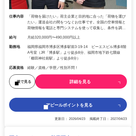
仕事内容
「荷物を届けたい」荷主企業と目的地に合った「荷物を運び
たい」運送会社の間をつなぐお仕事です。全国の空車情報と
荷物情報を電話と専門システムを使って収集し、条件を調…
給与
月給320,000円〜490,000円以上
勤務地
福岡県福岡市博多区博多駅前3-19-14 ビーエスビル博多8階
A号室（JR「博多駅」より徒歩8分、福岡市地下鉄七隈線
「櫛田神社前駅」より徒歩8分）
応募資格
経験／資格／学歴／性別不問！
詳細を見る
後で見る
アピールポイントを見る
更新日： 2026/04/23 掲載終了日： 2027/04/23