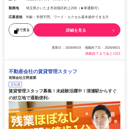
勤務地
埼玉県さいたま市岩槻区釣上268（★車通勤可）
応募資格
年齢・学歴不問、ワード・エクセル基本操作できる方
詳細を見る
後で見る
更新日： 2026/06/19 掲載終了日： 2026/08/21
掲載終了まであと13日
不動産会社の賃貸管理スタッフ
有限会社立野産業
正社員
賃貸管理スタッフ募集！未経験活躍中！清瀬駅からすぐ
の好立地で通勤便利♪