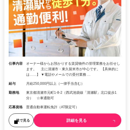
仕事内容
オーナー様からお預かりする賃貸物件の管理業務をお任せし
ます。 主に清瀬市・東久留米市が中心です。 【具体的に
は……】 ▼電話やメールでの受付業務 …
給与
月給250,000円以上（一律手当含む）
勤務地
東京都清瀬市元町1-8-2（西武池袋線「清瀬駅」北口徒歩1
分） ☆車通勤可
応募資格
普通自動車運転免許（AT限定可）
詳細を見る
後で見る