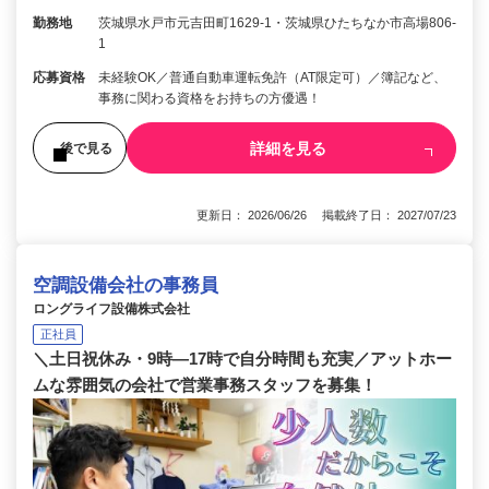
勤務地
茨城県水戸市元吉田町1629-1・茨城県ひたちなか市高場806-
1
応募資格
未経験OK／普通自動車運転免許（AT限定可）／簿記など、
事務に関わる資格をお持ちの方優遇！
詳細を見る
後で見る
更新日： 2026/06/26 掲載終了日： 2027/07/23
空調設備会社の事務員
ロングライフ設備株式会社
正社員
＼土日祝休み・9時―17時で自分時間も充実／アットホー
ムな雰囲気の会社で営業事務スタッフを募集！