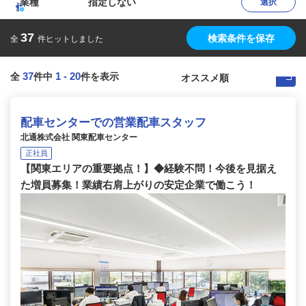
業種
指定しない
選択
37
検索条件を保存
全
件ヒットしました
37
1
-
20
全
件中
件を表示
配車センターでの営業配車スタッフ
北通株式会社 関東配車センター
正社員
【関東エリアの重要拠点！】◆経験不問！今後を見据え
た増員募集！業績右肩上がりの安定企業で働こう！