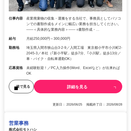
仕事内容
産業廃棄物の収集・運搬をする当社で、事務員としてパソコ
ンでの書類作成をメインに幅広い業務を担当してください。
――＜具体的な業務内容＞―― ○書類作成・…
給与
月給250,000円～300,000円
勤務地
埼玉県入間市狭山台3-2-9／入間工場 東京都小平市小川町2-
2045-3／本社（｢新小平駅」徒歩7分、｢小川駅」徒歩13分／
車・バイク・自転車通勤OK）
応募資格
未経験歓迎！／PC入力操作(Word、Excelなど）が出来れば
OK
詳細を見る
後で見る
更新日： 2026/06/25 掲載終了日： 2026/08/28
営業事務
株式会社モトハシ