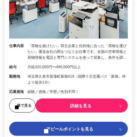
仕事内容
「荷物を届けたい」荷主企業と目的地に合った「荷物を運び
たい」運送会社の間をつなぐお仕事です。全国の空車情報と
荷物情報を電話と専門システムを使って収集し、条件を調…
給与
月給320,000円〜490,000円以上
勤務地
埼玉県久喜市菖蒲町新堀419（国際十王交通バス「新堀」停
より徒歩1分）
応募資格
経験／資格／学歴／性別不問！
詳細を見る
後で見る
アピールポイントを見る