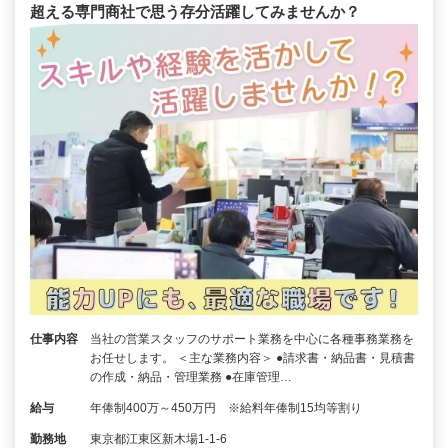
超える専門商社で思う存分活躍してみませんか？
仕事内容
当社の営業スタッフのサポート業務を中心に各種事務業務を
お任せします。 ＜主な業務内容＞ ●請求書・納品書・見積書
の作成・納品・管理業務 ●在庫管理…
給与
年俸制400万～450万円 ※給料年俸制15均等割り
勤務地
東京都江東区新木場1-1-6