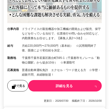
仕事内容
ドライアイスの製造機器や加工機械の開発および販売、保守
などを行っている当社で、伝票発行や問い合わせ対応など、
内勤業務をお任せします。【募集人員2〜3名】 …
給与
月給220,000円〜279,000円（基本給） ☆試用期間終了
後、面接により初任給を決定…
勤務地
千葉県千葉市若葉区殿台町595-1（千葉都市モノレール「動
物公園駅」から徒歩10分） ☆車通勤可
応募資格
普通自動車運転免許 エクセル・ワード使える方 ☆学歴・
経験不問、未経験歓迎！
詳細を見る
後で見る
更新日： 2026/07/30 掲載終了日： 2026/10/30