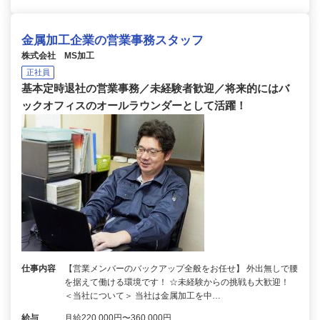
金属加工企業の営業事務スタッフ
株式会社 MS加工
正社員
基本定時退社の営業事務／未経験者歓迎／将来的にはバ
ックオフィスのオールラウンダーとして活躍！
仕事内容
【営業メンバーのバックアップ全般をお任せ】 外出無しで腰
を据えて働ける環境です！ ☆未経験からの挑戦も大歓迎！
＜当社について＞ 当社は金属加工を中…
給与
月給220,000円〜360,000円