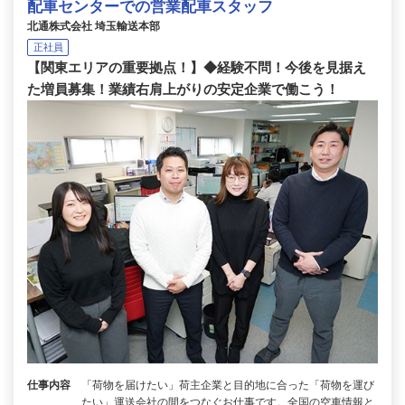
配車センターでの営業配車スタッフ
北通株式会社 埼玉輸送本部
正社員
【関東エリアの重要拠点！】◆経験不問！今後を見据え
た増員募集！業績右肩上がりの安定企業で働こう！
仕事内容
「荷物を届けたい」荷主企業と目的地に合った「荷物を運び
たい」運送会社の間をつなぐお仕事です。全国の空車情報と