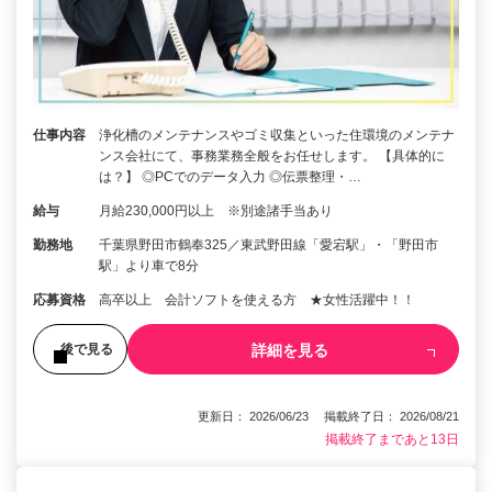
仕事内容
浄化槽のメンテナンスやゴミ収集といった住環境のメンテナ
ンス会社にて、事務業務全般をお任せします。 【具体的に
は？】 ◎PCでのデータ入力 ◎伝票整理・…
給与
月給230,000円以上 ※別途諸手当あり
勤務地
千葉県野田市鶴奉325／東武野田線「愛宕駅」・「野田市
駅」より車で8分
応募資格
高卒以上 会計ソフトを使える方 ★女性活躍中！！
詳細を見る
後で見る
更新日： 2026/06/23 掲載終了日： 2026/08/21
掲載終了まであと13日