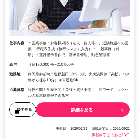
仕事内容
＊営業事務：お客様対応（法人、個人等）、近隣施設への営
業 行程表作成（旅行システム入力） ＊一般事務（補
助）：運行指示書作成、請求書管理、勤怠管理等 …
給与
月給190,000円〜210,000円
勤務地
静岡県御前崎市塩原新田1269（掛川大東浜岡線『高松』バス
停から徒歩10分）★車通勤OK
応募資格
経験不問！学歴不問！免許・資格不問！ ◎ワード、エクセ
ルの基本操作ができる方
詳細を見る
後で見る
更新日： 2026/07/23 掲載終了日： 2026/08/21
掲載終了まであと13日