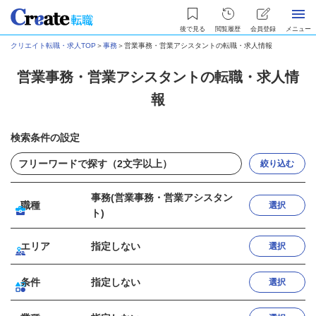
後で見る
閲覧履歴
会員登録
メニュー
クリエイト転職・求人TOP
＞
事務
＞
営業事務・営業アシスタントの転職・求人情報
営業事務・営業アシスタントの転職・求人情
報
検索条件の設定
絞り込む
事務(営業事務・営業アシスタン
職種
選択
ト)
エリア
指定しない
選択
条件
指定しない
選択