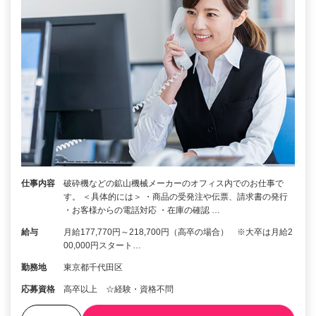
仕事内容
破砕機などの鉱山機械メーカーのオフィス内でのお仕事で
す。 ＜具体的には＞ ・商品の受発注や伝票、請求書の発行
・お客様からの電話対応 ・在庫の確認 …
給与
月給177,770円～218,700円（高卒の場合） ※大卒は月給2
00,000円スタート…
勤務地
東京都千代田区
応募資格
高卒以上 ☆経験・資格不問