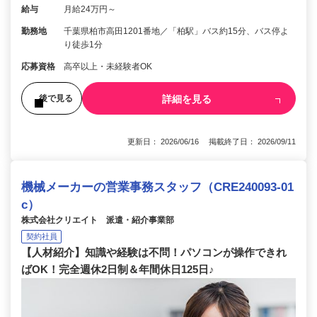
給与
月給24万円～
勤務地
千葉県柏市高田1201番地／「柏駅」バス約15分、バス停よ
り徒歩1分
応募資格
高卒以上・未経験者OK
詳細を見る
後で見る
更新日： 2026/06/16 掲載終了日： 2026/09/11
機械メーカーの営業事務スタッフ（CRE240093-01
c）
株式会社クリエイト 派遣・紹介事業部
契約社員
【人材紹介】知識や経験は不問！パソコンが操作できれ
ばOK！完全週休2日制＆年間休日125日♪