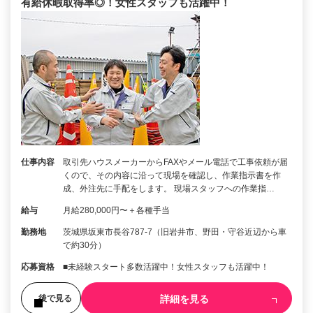
有給休暇取得率◎！女性スタッフも活躍中！
仕事内容
取引先ハウスメーカーからFAXやメール電話で工事依頼が届
くので、その内容に沿って現場を確認し、作業指示書を作
成、外注先に手配をします。 現場スタッフへの作業指…
給与
月給280,000円〜＋各種手当
勤務地
茨城県坂東市長谷787-7（旧岩井市、野田・守谷近辺から車
で約30分）
応募資格
■未経験スタート多数活躍中！女性スタッフも活躍中！
詳細を見る
後で見る