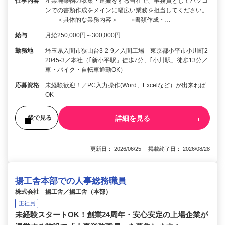
仕事内容
産業廃棄物の収集・運搬をする当社で、事務員としてパソコ
ンでの書類作成をメインに幅広い業務を担当してください。
――＜具体的な業務内容＞―― ○書類作成・…
給与
月給250,000円～300,000円
勤務地
埼玉県入間市狭山台3-2-9／入間工場 東京都小平市小川町2-
2045-3／本社（｢新小平駅」徒歩7分、｢小川駅」徒歩13分／
車・バイク・自転車通勤OK）
応募資格
未経験歓迎！／PC入力操作(Word、Excelなど）が出来れば
OK
詳細を見る
後で見る
更新日： 2026/06/25 掲載終了日： 2026/08/28
揚工舎本部での人事総務職員
株式会社 揚工舎／揚工舎（本部）
正社員
未経験スタートOK！創業24周年・安心安定の上場企業が