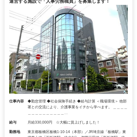
運営する施設で「人事労務職員」を募集します！
仕事内容
◆勤怠管理 ◆社会保険手続き ◆給与計算 ＜職場環境＞ 他部
署との交流により、介護事業をイチから学べます。 ＿＿＿＿
＿＿＿＿＿＿＿＿＿＿…
給与
月給330,000円 ☆大幅に賃上げしました！
勤務地
東京都板橋区板橋1-10-14（本部）／JR埼京線「板橋駅」東