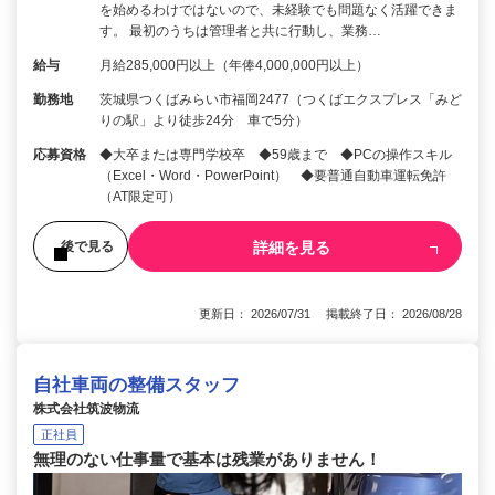
を始めるわけではないので、未経験でも問題なく活躍できま
す。 最初のうちは管理者と共に行動し、業務…
給与
月給285,000円以上（年俸4,000,000円以上）
勤務地
茨城県つくばみらい市福岡2477（つくばエクスプレス「みど
りの駅」より徒歩24分 車で5分）
応募資格
◆大卒または専門学校卒 ◆59歳まで ◆PCの操作スキル
（Excel・Word・PowerPoint） ◆要普通自動車運転免許
（AT限定可）
詳細を見る
後で見る
更新日： 2026/07/31 掲載終了日： 2026/08/28
自社車両の整備スタッフ
株式会社筑波物流
正社員
無理のない仕事量で基本は残業がありません！