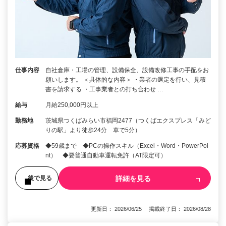
仕事内容
自社倉庫・工場の管理、設備保全、設備改修工事の手配をお
願いします。 ＜具体的な内容＞ ・業者の選定を行い、見積
書を請求する ・工事業者との打ち合わせ …
給与
月給250,000円以上
勤務地
茨城県つくばみらい市福岡2477（つくばエクスプレス「みど
りの駅」より徒歩24分 車で5分）
応募資格
◆59歳まで ◆PCの操作スキル（Excel・Word・PowerPoi
nt） ◆要普通自動車運転免許（AT限定可）
詳細を見る
後で見る
更新日： 2026/06/25 掲載終了日： 2026/08/28