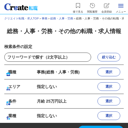
後で見る
閲覧履歴
会員登録
メニュー
クリエイト転職・求人TOP
＞
事務
＞
総務・人事・労務
＞
総務・人事・労務・その他の転職・求人
総務・人事・労務・その他の転職・求人情報
検索条件の設定
絞り込む
職種
事務(総務・人事・労務)
選択
エリア
指定しない
選択
条件
月給 25万円以上
選択
業種
指定しない
選択