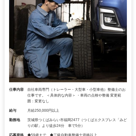
仕事内容
自社車両専門（トレーラー・大型車・小型車他）整備士のお
仕事です。 ＜具体的な内容＞ ・車両の点検や整備 変更範
囲：変更なし
給与
月給250,000円以上
勤務地
茨城県つくばみらい市福岡2477（つくばエクスプレス「みど
りの駅」より徒歩24分 車で5分）
応募資格
◆59歳まで ◆三級自動車整備士資格以上