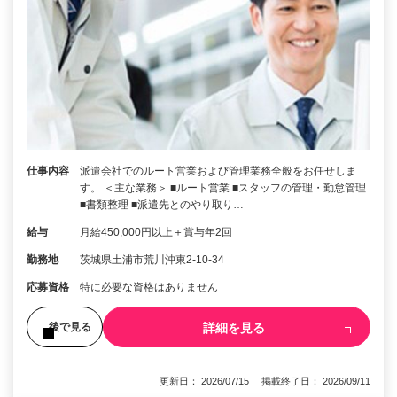
仕事内容
派遣会社でのルート営業および管理業務全般をお任せしま
す。 ＜主な業務＞ ■ルート営業 ■スタッフの管理・勤怠管理
■書類整理 ■派遣先とのやり取り…
給与
月給450,000円以上＋賞与年2回
勤務地
茨城県土浦市荒川沖東2-10-34
応募資格
特に必要な資格はありません
詳細を見る
後で見る
更新日： 2026/07/15 掲載終了日： 2026/09/11