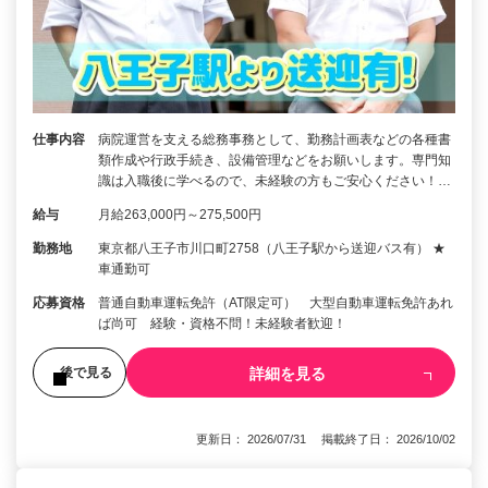
仕事内容
病院運営を支える総務事務として、勤務計画表などの各種書
類作成や行政手続き、設備管理などをお願いします。専門知
識は入職後に学べるので、未経験の方もご安心ください！…
給与
月給263,000円～275,500円
勤務地
東京都八王子市川口町2758（八王子駅から送迎バス有） ★
車通勤可
応募資格
普通自動車運転免許（AT限定可） 大型自動車運転免許あれ
ば尚可 経験・資格不問！未経験者歓迎！
詳細を見る
後で見る
更新日： 2026/07/31 掲載終了日： 2026/10/02