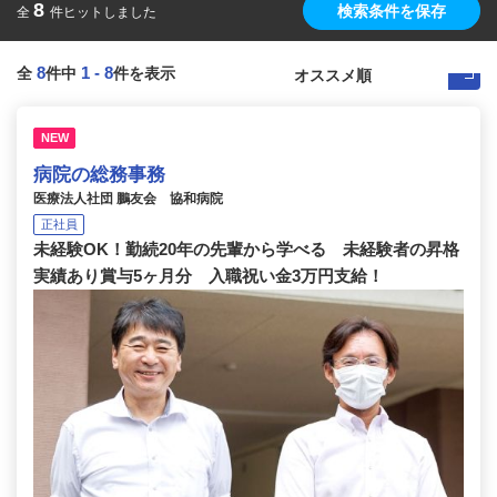
8
検索条件を保存
全
件ヒットしました
8
1
-
8
全
件中
件を表示
NEW
病院の総務事務
医療法人社団 鵬友会 協和病院
正社員
未経験OK！勤続20年の先輩から学べる 未経験者の昇格
実績あり賞与5ヶ月分 入職祝い金3万円支給！