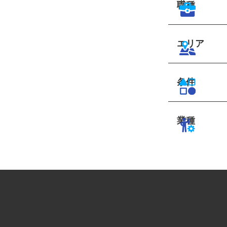
職種
エリア
条件
業種