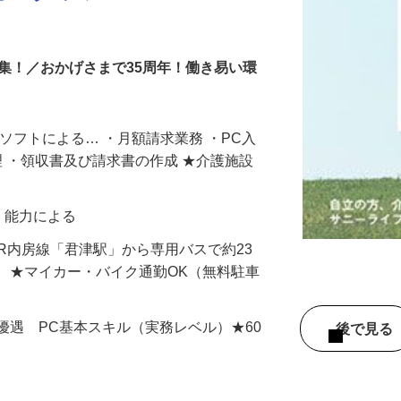
務スタッフ
集！／おかげさまで35周年！働き易い環
ソフトによる… ・月額請求業務 ・PC入
理 ・領収書及び請求書の作成 ★介護施設
験・能力による
（JR内房線「君津駅」から専用バスで約23
 ★マイカー・バイク通勤OK（無料駐車
優遇 PC基本スキル（実務レベル）★60
後で見