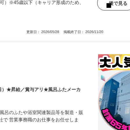
-3
定可）※45歳以下（キャリア形成のため、
後で見
更新日： 2026/05/28 掲載終了日： 2026/11/20
・日）★昇給／賞与アリ★風呂ふたメーカ
お風呂のふたや浴室関連製品等を製造・販