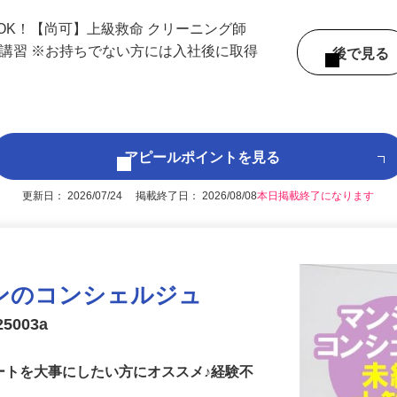
ロ有楽町線「豊洲駅」徒歩5分、新交通ゆ
OK！【尚可】上級救命 クリーニング師
者講習 ※お持ちでない方には入社後に取得
後で見
アピールポイントを見る
更新日： 2026/07/24 掲載終了日： 2026/08/08
本日掲載終了になります
ンのコンシェルジュ
5003a