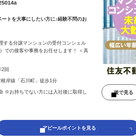
ンのコンシェルジュ
5014a
ベートを大事にしたい方に♪経験不問のお
管理する分譲マンションの受付コンシェル
付）での接客や事務をお任せします！ ＜具
年2回
JR根岸線「石川町」徒歩1分
命 ※お持ちでない方には入社後に取得し
後で見