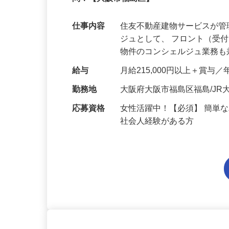
残業ほぼ無し！福島駅徒歩5分！プライベ
問！【大阪市福島区】
仕事内容
住友不動産建物サービスが
ジュとして、 フロント（受
物件のコンシェルジュ業務
給与
月給215,000円以上＋賞与／
勤務地
大阪府大阪市福島区福島/J
応募資格
女性活躍中！【必須】 簡単
社会人経験がある方