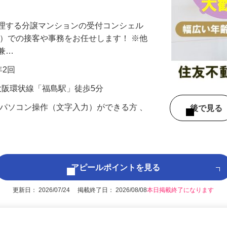
ートを大事にしたい方にオススメ♪経験不
管理する分譲マンションの受付コンシェル
付）での接客や事務をお任せします！ ※他
も兼…
年2回
R大阪環状線「福島駅」徒歩5分
なパソコン操作（文字入力）ができる方 、
後で見
アピールポイントを見る
更新日： 2026/07/24 掲載終了日： 2026/08/08
本日掲載終了になります