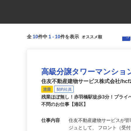
全
10
件中
1
-
10
件を表示
高級分譲タワーマンショ
住友不動産建物サービス株式会社/hcf2
注目
契約社員
残業ほぼ無し！赤羽橋駅徒歩3分！プライ
不問のお仕事【港区】
仕事内容
住友不動産建物サービスが