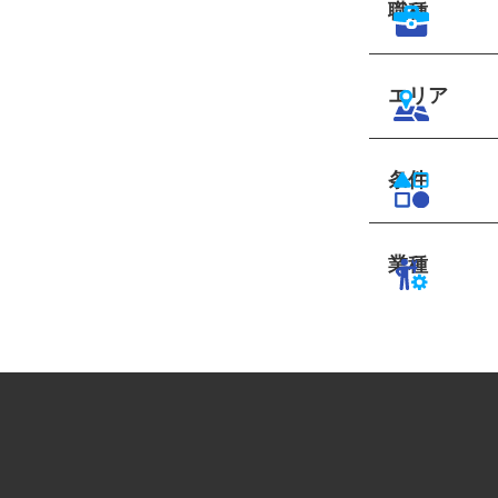
職種
エリア
条件
業種