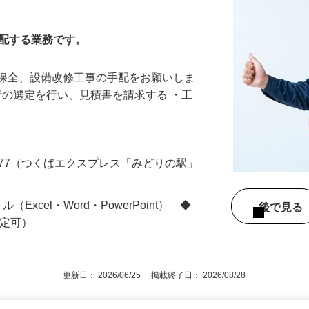
スタッフ
手配する業務です。
備保全、設備改修工事の手配をお願いしま
業者の選定を行い、見積書を請求する ・工
477（つくばエクスプレス「みどりの駅」
Excel・Word・PowerPoint） ◆
後で見
限定可）
更新日： 2026/06/25 掲載終了日： 2026/08/28