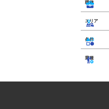
職種
エリア
条件
業種