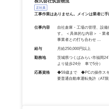
自社建物の営繕工事手配
株式会社筑波物流
正社員
工事作業はありません。メインは業者に
仕事内容
自社倉庫・工場の管理、設
す。 ＜具体的な内容＞ ・
事業者との打ち合わせ …
給与
月給250,000円以上
勤務地
茨城県つくばみらい市福岡2
より徒歩24分 車で5分）
応募資格
◆59歳まで ◆PCの操作スキル（
要普通自動車運転免許（AT