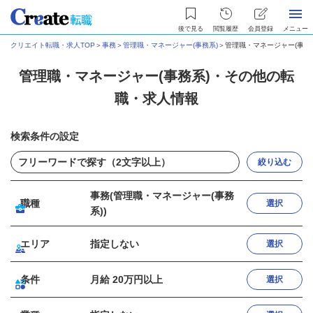
後で見る
閲覧履歴
会員登録
メニュー
クリエイト転職・求人TOP
＞
事務
＞
管理職・マネージャー(事務系)
＞
管理職・マネージャー(事務
管理職・マネージャー(事務系)・その他の転
職・求人情報
検索条件の設定
絞り込む
事務(管理職・マネージャー(事務
職種
選択
系))
エリア
指定しない
選択
条件
月給 20万円以上
選択