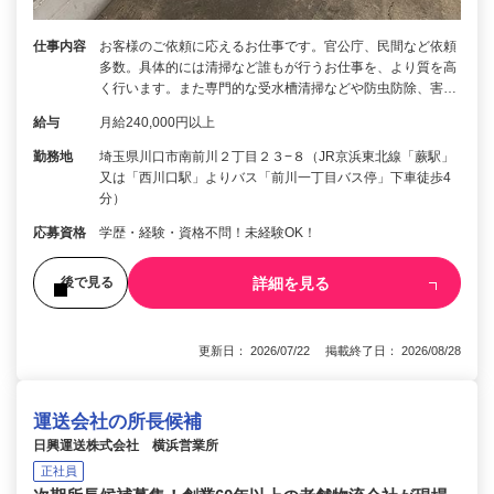
仕事内容
お客様のご依頼に応えるお仕事です。官公庁、民間など依頼
多数。具体的には清掃など誰もが行うお仕事を、より質を高
く行います。また専門的な受水槽清掃などや防虫防除、害…
給与
月給240,000円以上
勤務地
埼玉県川口市南前川２丁目２３−８（JR京浜東北線「蕨駅」
又は「西川口駅」よりバス「前川一丁目バス停」下車徒歩4
分）
応募資格
学歴・経験・資格不問！未経験OK！
詳細を見る
後で見る
更新日： 2026/07/22 掲載終了日： 2026/08/28
運送会社の所長候補
日興運送株式会社 横浜営業所
正社員