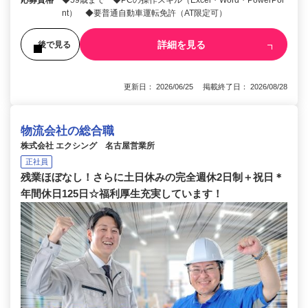
応募資格
◆59歳まで ◆PCの操作スキル（Excel・Word・PowerPoi
nt） ◆要普通自動車運転免許（AT限定可）
詳細を見る
後で見る
更新日： 2026/06/25 掲載終了日： 2026/08/28
物流会社の総合職
株式会社 エクシング 名古屋営業所
正社員
残業ほぼなし！さらに土日休みの完全週休2日制＋祝日＊
年間休日125日☆福利厚生充実しています！