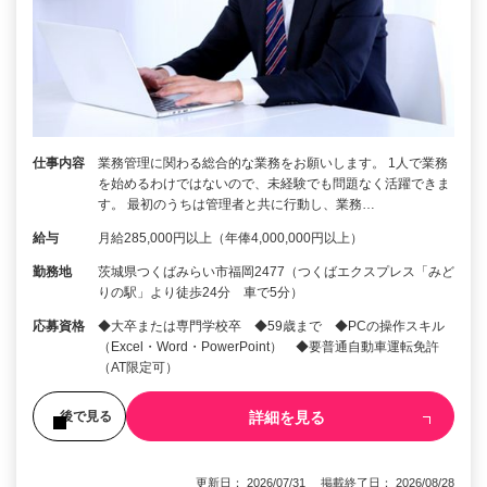
仕事内容
業務管理に関わる総合的な業務をお願いします。 1人で業務
を始めるわけではないので、未経験でも問題なく活躍できま
す。 最初のうちは管理者と共に行動し、業務…
給与
月給285,000円以上（年俸4,000,000円以上）
勤務地
茨城県つくばみらい市福岡2477（つくばエクスプレス「みど
りの駅」より徒歩24分 車で5分）
応募資格
◆大卒または専門学校卒 ◆59歳まで ◆PCの操作スキル
（Excel・Word・PowerPoint） ◆要普通自動車運転免許
（AT限定可）
詳細を見る
後で見る
更新日： 2026/07/31 掲載終了日： 2026/08/28