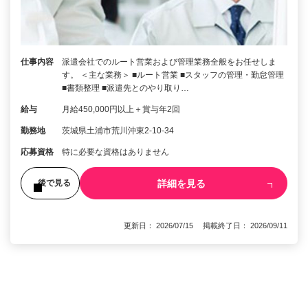
仕事内容
派遣会社でのルート営業および管理業務全般をお任せしま
す。 ＜主な業務＞ ■ルート営業 ■スタッフの管理・勤怠管理
■書類整理 ■派遣先とのやり取り…
給与
月給450,000円以上＋賞与年2回
勤務地
茨城県土浦市荒川沖東2-10-34
応募資格
特に必要な資格はありません
詳細を見る
後で見る
更新日： 2026/07/15 掲載終了日： 2026/09/11
1