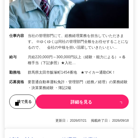
仕事内容
当社の管理部門にて、総務経理業務を担当していただきま
す。 ※ゆくゆくは同社の管理部門全般をお任せすることにな
るので、 会社の中核を担い活躍していきたいとい…
給与
月給220,000円～300,000円以上（経験・能力による）＋各
種手当（下記参照）★入社…
勤務地
群馬県太田市飯塚町1454番地 ★マイカー通勤OK！
応募資格
要普通自動車運転免許・管理部門（総務／経理）の業務経験
・決算業務経験 ・簿記2級
詳細を見る
後で見る
更新日： 2026/07/21 掲載終了日： 2026/09/18