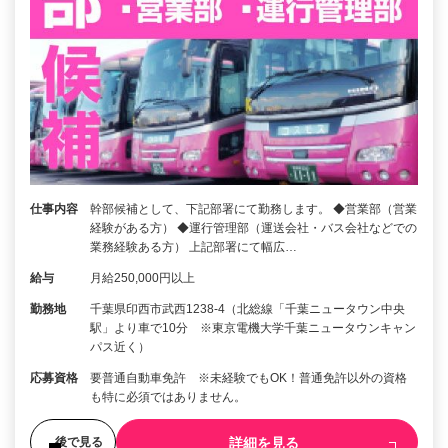
仕事内容
幹部候補として、下記部署にて勤務します。 ◆営業部（営業
経験がある方） ◆運行管理部（運送会社・バス会社などでの
業務経験ある方） 上記部署にて幅広…
給与
月給250,000円以上
勤務地
千葉県印西市武西1238-4（北総線「千葉ニュータウン中央
駅」より車で10分 ※東京電機大学千葉ニュータウンキャン
パス近く）
応募資格
要普通自動車免許 ※未経験でもOK！普通免許以外の資格
も特に必須ではありません。
詳細を見る
後で見る