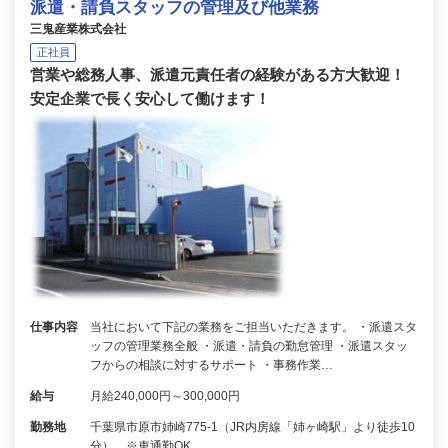
派遣・請負スタッフの管理及び他業務
三鬼産業株式会社
正社員
営業や総務人事、派遣元責任者の経験がある方大歓迎！
安定企業で長く安心して働けます！
仕事内容
当社において下記の業務をご担当いただきます。 ・派遣スタ
ッフの管理業務全般 ・派遣・請負の勤怠管理 ・派遣スタッ
フからの相談に対するサポート ・事務作業…
給与
月給240,000円～300,000円
勤務地
千葉県市原市姉崎775-1（JR内房線「姉ヶ崎駅」より徒歩10
分） ※車通勤OK