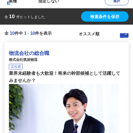
業種
指定しない
選択
10
検索条件を保存
全
件ヒットしました
10
1
-
10
全
件中
件を表示
物流会社の総合職
株式会社筑波物流
正社員
業界未経験者も大歓迎！将来の幹部候補として活躍して
みませんか？