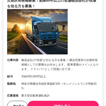
次期所長候補募集！創業60年以上の老舗物流会社が現場
を知る方を募集！
仕事内容
物流会社の“現場”が分かる方を募集！ 横浜営業所の次期所長
候補としての業務をお任せします。 配車業務がメインとなり
ます。 ドライバーとして現場に出て頂…
給与
月給500,000円以上
勤務地
神奈川県横浜市緑区青砥町305（サンメゾンヒラニ5号館30
5）
応募資格
要大型自動車運転免許