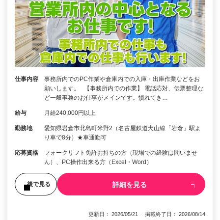
仕事内容
事務所内でのPC作業や倉庫内での入庫・出庫作業などをお
願いします。 【事務所内での作業】 電話応対、伝票整理な
ど一般事務のお仕事がメインです。慣れてき…
給与
月給240,000円以上
勤務地
愛知県岩倉市北島町米野2（名古屋鉄道犬山線「岩倉」駅よ
り車で8分）★車通勤可
応募資格
フォークリフト免許お持ちの方（現場での経験は問いませ
ん）、PC操作出来る方（Excel・Word）
詳細を見る
後で見る
更新日： 2026/05/21 掲載終了日： 2026/08/14