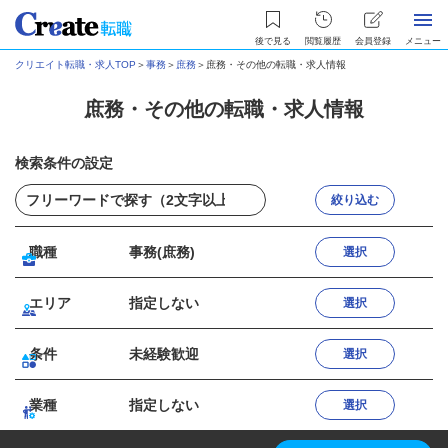
後で見る
閲覧履歴
会員登録
メニュー
クリエイト転職・求人TOP
＞
事務
＞
庶務
＞
庶務・その他の転職・求人情報
庶務・その他の転職・求人情報
検索条件の設定
絞り込む
職種
事務(庶務)
選択
エリア
指定しない
選択
条件
未経験歓迎
選択
業種
指定しない
選択