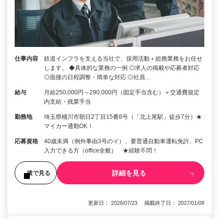
仕事内容
鉄道インフラを支える当社で、採用活動＋総務業務をお任せ
します。 ◆具体的な業務の一例 ◎求人の掲載や応募者対応
◎面接の日程調整・簡単な対応 ◎社員…
給与
月給250,000円～290,000円（固定手当含む）＋交通費規定
内支給・残業手当
勤務地
埼玉県桶川市朝日2丁目15番8号（「北上尾駅」徒歩7分）★
マイカー通勤OK！
応募資格
40歳未満（例外事由3号のイ）、要普通自動車運転免許、PC
入力できる方（office全般） ★経験不問！
詳細を見る
後で見る
更新日： 2026/07/23 掲載終了日： 2027/01/08