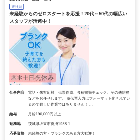
正社員
未経験からのゼロスタートを応援！20代～50代の幅広い
スタッフが活躍中！
仕事内容
電話・来客応対、伝票作成、各種書類チェック、その他雑務
などをお任せします。 ※伝票入力はフォーマット化されてい
るので難しい作業ではありません！ …
給与
月給190,000円以上
勤務地
茨城県坂東市沓掛1988-1
応募資格
未経験の方・ブランクのある方大歓迎！