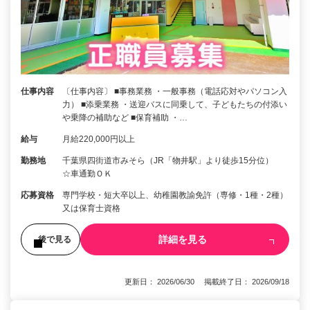
仕事内容
〔仕事内容〕 ■事務業務 ・一般事務（電話応対やパソコン入
力） ■添乗業務 ・送迎バスに同乗して、子どもたちの付添い
や乗降の補助など ■保育補助 ・…
給与
月給220,000円以上
勤務地
千葉県四街道市みそら（JR「物井駅」より徒歩15分位）
☆車通勤ＯＫ
応募資格
専門学校・短大卒以上、幼稚園教諭免許（専修・1種・2種）
又は保育士資格
詳細を見る
後で見る
更新日： 2026/06/30 掲載終了日： 2026/09/18