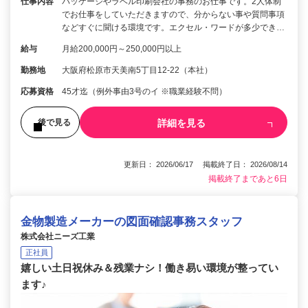
仕事内容
パッケージやラベル印刷会社の事務のお仕事です。2人体制
でお仕事をしていただきますので、分からない事や質問事項
などすぐに聞ける環境です。エクセル・ワードが多少でき…
給与
月給200,000円～250,000円以上
勤務地
大阪府松原市天美南5丁目12-22（本社）
応募資格
45才迄（例外事由3号のイ ※職業経験不問）
詳細を見る
後で見る
更新日： 2026/06/17 掲載終了日： 2026/08/14
掲載終了まであと6日
金物製造メーカーの図面確認事務スタッフ
株式会社ニーズ工業
正社員
嬉しい土日祝休み＆残業ナシ！働き易い環境が整ってい
ます♪