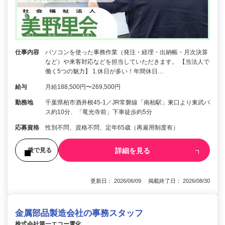
仕事内容
パソコンを使った事務作業（発注・経理・出納帳・月次決算
など）や来客対応などを担当していただきます。 【当法人で
働く5つの魅力】 1.休日が多い！年間休日…
給与
月給188,500円〜269,500円
勤務地
千葉県柏市酒井根45-1／JR常磐線「南柏駅」東口より東武バ
ス約10分、「竜光寺前」下車徒歩約5分
応募資格
性別不問、資格不問、定年65歳（再雇用制度有）
詳細を見る
後で見る
更新日： 2026/06/09 掲載終了日： 2026/08/30
金属部品製造会社の事務スタッフ
株式会社第一エコー電化