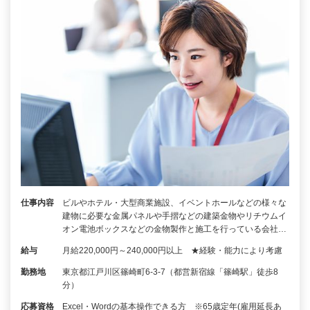
仕事内容
ビルやホテル・大型商業施設、イベントホールなどの様々な
建物に必要な金属パネルや手摺などの建築金物やリチウムイ
オン電池ボックスなどの金物製作と施工を行っている会社…
給与
月給220,000円～240,000円以上 ★経験・能力により考慮
勤務地
東京都江戸川区篠崎町6-3-7（都営新宿線「篠崎駅」徒歩8
分）
応募資格
Excel・Wordの基本操作できる方 ※65歳定年(雇用延長あ