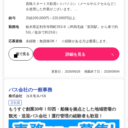
資格スタート大歓迎♪ ☆パソコン（メールやエクセルなど）
を使用した作業がございます。 …
給与
月給200,000円～220,000円以上
勤務地
栃木県足利市寺岡町353-8（JR両毛線「富田駅」から車で約
5分／徒歩で約15分）
応募資格
未経験・無資格OK！ ☆経験がある方は優遇します。
詳細を見る
後で見る
更新日： 2026/06/26 掲載終了日： 2026/09/04
バス会社の一般事務
株式会社 コスモスバス
正社員
もうすぐ創業30年！印西・船橋を拠点とした地域密着の
観光・送迎バス会社！運行管理の経験者も歓迎！