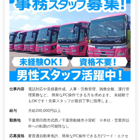
仕事内容
電話対応や見積書作成、人事・労務管理、雑務全般、運行管
理業務など。 簡単なPC操作できる方を求めます。 未経験で
もOKです！先輩スタッフが親切丁寧に指導しま…
給与
月給200,000円以上
勤務地
千葉県印西市武西／千葉県船橋市小室町 ※本社・営業所以
外への転勤の可能性なし
応募資格
要普通自動車免許、簡単なPC操作できる方(ワード・エクセ