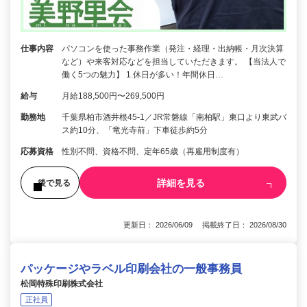
仕事内容
パソコンを使った事務作業（発注・経理・出納帳・月次決算
など）や来客対応などを担当していただきます。 【当法人で
働く5つの魅力】 1.休日が多い！年間休日…
給与
月給188,500円〜269,500円
勤務地
千葉県柏市酒井根45-1／JR常磐線「南柏駅」東口より東武バ
ス約10分、「竜光寺前」下車徒歩約5分
応募資格
性別不問、資格不問、定年65歳（再雇用制度有）
詳細を見る
後で見る
更新日： 2026/06/09 掲載終了日： 2026/08/30
パッケージやラベル印刷会社の一般事務員
松岡特殊印刷株式会社
正社員