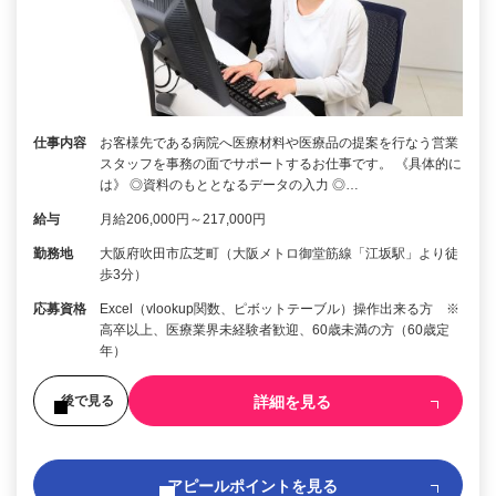
仕事内容
お客様先である病院へ医療材料や医療品の提案を行なう営業
スタッフを事務の面でサポートするお仕事です。 《具体的に
は》 ◎資料のもととなるデータの入力 ◎…
給与
月給206,000円～217,000円
勤務地
大阪府吹田市広芝町（大阪メトロ御堂筋線「江坂駅」より徒
歩3分）
応募資格
Excel（vlookup関数、ピボットテーブル）操作出来る方 ※
高卒以上、医療業界未経験者歓迎、60歳未満の方（60歳定
年）
詳細を見る
後で見る
アピールポイントを見る