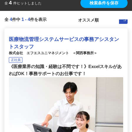
4
検索条件を保存
全
件ヒットしました
4
1
-
4
全
件中
件を表示
医療物流管理システムサービスの事務アシスタン
トスタッフ
株式会社 エフエスユニマネジメント ＜関西事務所＞
正社員
《医療業界の知識・経験は不問です！》Excelスキルがあ
ればOK！事務サポートのお仕事です！