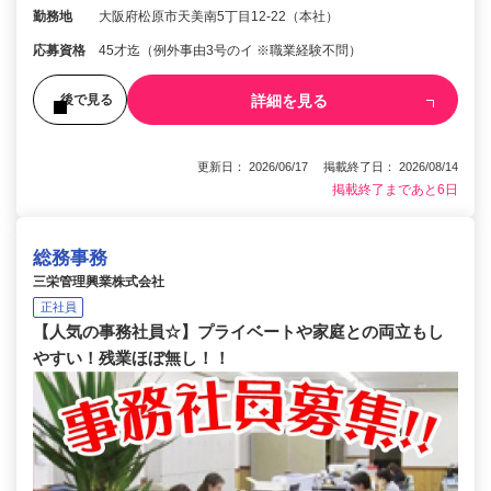
勤務地
大阪府松原市天美南5丁目12-22（本社）
応募資格
45才迄（例外事由3号のイ ※職業経験不問）
詳細を見る
後で見る
更新日： 2026/06/17 掲載終了日： 2026/08/14
掲載終了まであと6日
総務事務
三栄管理興業株式会社
正社員
【人気の事務社員☆】プライベートや家庭との両立もし
やすい！残業ほぼ無し！！