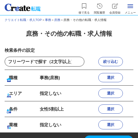
後で見る
閲覧履歴
会員登録
メニュー
クリエイト転職・求人TOP
＞
事務
＞
庶務
＞
庶務・その他の転職・求人情報
庶務・その他の転職・求人情報
検索条件の設定
絞り込む
職種
事務(庶務)
選択
エリア
指定しない
選択
条件
女性5割以上
選択
業種
指定しない
選択