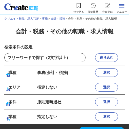
後で見る
閲覧履歴
会員登録
メニュー
クリエイト転職・求人TOP
＞
事務
＞
会計・税務
＞
会計・税務・その他の転職・求人情報
会計・税務・その他の転職・求人情報
検索条件の設定
絞り込む
職種
事務(会計・税務)
選択
エリア
指定しない
選択
条件
原則定時退社
選択
業種
指定しない
選択