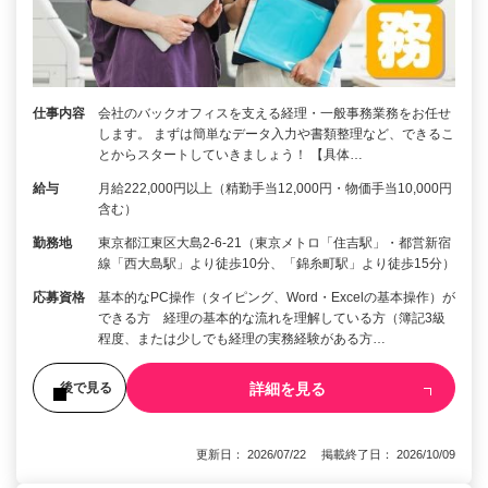
仕事内容
会社のバックオフィスを支える経理・一般事務業務をお任せ
します。 まずは簡単なデータ入力や書類整理など、できるこ
とからスタートしていきましょう！ 【具体…
給与
月給222,000円以上（精勤手当12,000円・物価手当10,000円
含む）
勤務地
東京都江東区大島2-6-21（東京メトロ「住吉駅」・都営新宿
線「西大島駅」より徒歩10分、「錦糸町駅」より徒歩15分）
応募資格
基本的なPC操作（タイピング、Word・Excelの基本操作）が
できる方 経理の基本的な流れを理解している方（簿記3級
程度、または少しでも経理の実務経験がある方…
詳細を見る
後で見る
更新日： 2026/07/22 掲載終了日： 2026/10/09