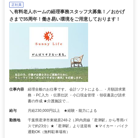
正社員
＼有料老人ホームの経理事務スタッフ大募集！／おかげ
さまで35周年！働き易い環境をご用意しております！
仕事内容
経理全般のお仕事です。 会計ソフトによる… ・月額請求業
務 ・PC入力 ・伝票仕訳 ・小口現金管理 ・領収書及び請求
書の作成 ★介護施設で…
給与
月給230,000円以上 ★経験・能力による
勤務地
千葉県君津市東猪原248-2（JR内房線「君津駅」から専用バ
スで約23分）★「君津駅」より送迎有 ★マイカー・バイク
通勤OK（無料駐車場有）