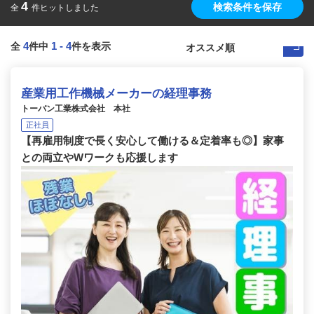
4
検索条件を保存
全
件ヒットしました
4
1
-
4
全
件中
件を表示
産業用工作機械メーカーの経理事務
トーバン工業株式会社 本社
正社員
【再雇用制度で長く安心して働ける＆定着率も◎】家事
との両立やWワークも応援します