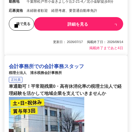
勤務地
千葉県松戸市小金きよしケ丘2-21-4／北小金駅徒歩8分
応募資格
未経験者歓迎 経歴考慮、要普通自動車免許
詳細を見る
後で見る
更新日： 2026/07/17 掲載終了日： 2026/08/14
掲載終了まであと4日
会計事務所での会計事務スタッフ
税理士法人 清水税務会計事務所
正社員
車通勤可！平常期残業0・高有休消化率の税理士法人で経
理経験を活かして地域企業を支えていきませんか