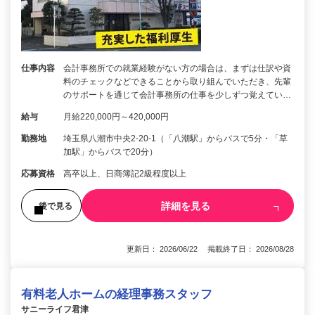
仕事内容
会計事務所での就業経験がない方の場合は、まずは仕訳や資
料のチェックなどできることから取り組んでいただき、先輩
のサポートを通じて会計事務所の仕事を少しずつ覚えてい…
給与
月給220,000円～420,000円
勤務地
埼玉県八潮市中央2-20-1（「八潮駅」からバスで5分・「草
加駅」からバスで20分）
応募資格
高卒以上、日商簿記2級程度以上
詳細を見る
後で見る
更新日： 2026/06/22 掲載終了日： 2026/08/28
有料老人ホームの経理事務スタッフ
サニーライフ君津