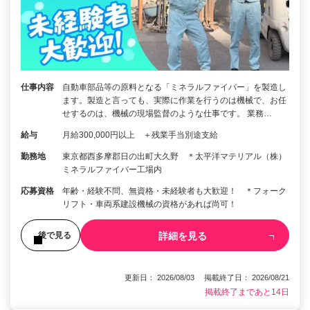
仕事内容
自動車部品等の原料となる「ミネラルファイバー」を製造し
ます。製造と言っても、実際に作業を行うのは機械で、お任
せするのは、機械の現場監督のような仕事です。 業務…
給与
月給300,000円以上 ＋残業手当別途支給
勤務地
東京都西多摩郡日の出町大久野 ＊太平洋マテリアル（株）
ミネラルファイバー工場内
応募資格
年齢・経験不問、無資格・未経験者も大歓迎！ ＊フォーク
リフト・車両系建設機械の資格があれば尚可！
詳細を見る
後で見る
更新日： 2026/08/03 掲載終了日： 2026/08/21
掲載終了まであと14日