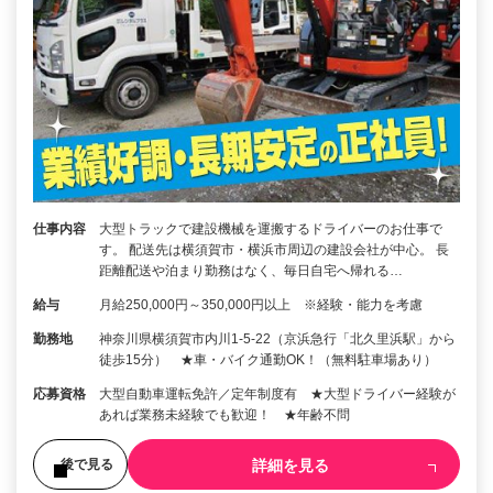
仕事内容
大型トラックで建設機械を運搬するドライバーのお仕事で
す。 配送先は横須賀市・横浜市周辺の建設会社が中心。 長
距離配送や泊まり勤務はなく、毎日自宅へ帰れる…
給与
月給250,000円～350,000円以上 ※経験・能力を考慮
勤務地
神奈川県横須賀市内川1-5-22（京浜急行「北久里浜駅」から
徒歩15分） ★車・バイク通勤OK！（無料駐車場あり）
応募資格
大型自動車運転免許／定年制度有 ★大型ドライバー経験が
あれば業務未経験でも歓迎！ ★年齢不問
詳細を見る
後で見る