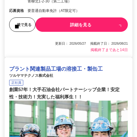
青柳北1-2-30（第二工場）
応募資格
要普通自動車免許（AT限定可）
詳細を見る
後で見る
更新日： 2026/05/27 掲載終了日： 2026/08/21
掲載終了まであと14日
プラント関連製品工場の溶接工・製缶工
ツルヤマテクノス株式会社
正社員
創業57年！大手石油会社パートナーシップ企業！安定
性・技術力！充実した福利厚生！！