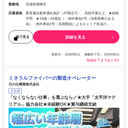
勤務地
茨城県鹿嶋市
応募資格
要普通自動車運転免許（AT限定可）、高校卒業以上 ★経験
不問 ★18歳～44歳迄（・例外事由2号（深夜勤務がある
為）・例外事由3号（長期勤続によるキャリア形成の…
詳細を見る
後で見る
更新日： 2026/05/11 掲載終了日： 2026/08/11
掲載終了まであと4日
ミネラルファイバーの製造オペレーター
日の出興業株式会社
正社員
「なくならない仕事」を選ぶなら／★大手「太平洋マテ
リアル」協力会社★未経験OK★賞与継続支給