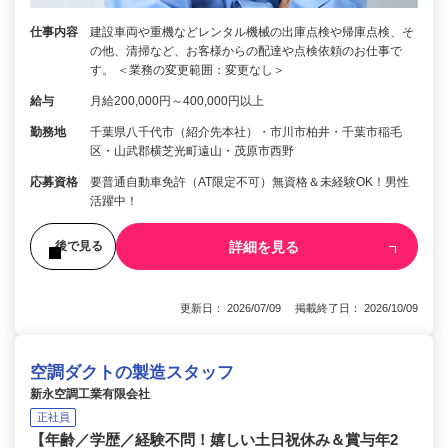
仕事内容
建設車両や重機などレンタル機械の出庫点検や帰庫点検、そ
の他、清掃など、お客様からの配達や点検依頼のお仕事で
す。 ＜業務の変更範囲：変更なし＞
給与
月給200,000円～400,000円以上
勤務地
千葉県八千代市（紹介先本社）・市川市柏井・千葉市稲毛
区・山武郡横芝光町遠山・茂原市西野
応募資格
要普通自動車免許（AT限定不可）無資格＆未経験OK！男性
活躍中！
詳細を見る
後で見る
更新日： 2026/07/09 掲載終了日： 2026/10/09
空調ダクトの製造スタッフ
新永空調工業有限会社
正社員
【年齢／学歴／経験不問！嬉しい土日祝休み＆賞与年2