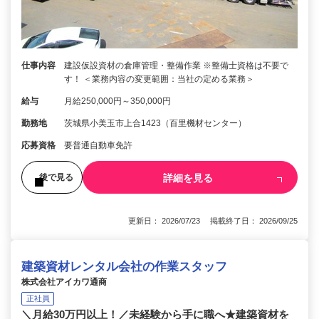
仕事内容
建設仮設資材の倉庫管理・整備作業 ※整備士資格は不要で
す！ ＜業務内容の変更範囲：当社の定める業務＞
給与
月給250,000円～350,000円
勤務地
茨城県小美玉市上合1423（百里機材センター）
応募資格
要普通自動車免許
詳細を見る
後で見る
更新日： 2026/07/23 掲載終了日： 2026/09/25
建築資材レンタル会社の作業スタッフ
株式会社アイカワ通商
正社員
＼月給30万円以上！／未経験から手に職へ★建築資材を