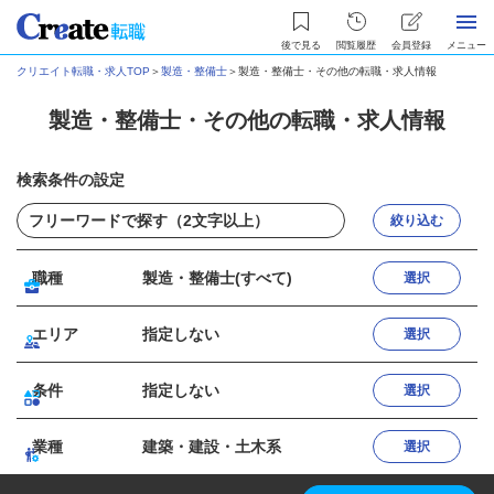
後で見る
閲覧履歴
会員登録
メニュー
クリエイト転職・求人TOP
＞
製造・整備士
＞
製造・整備士・その他の転職・求人情報
製造・整備士・その他の転職・求人情報
検索条件の設定
絞り込む
職種
製造・整備士(すべて)
選択
エリア
指定しない
選択
条件
指定しない
選択
業種
建築・建設・土木系
選択