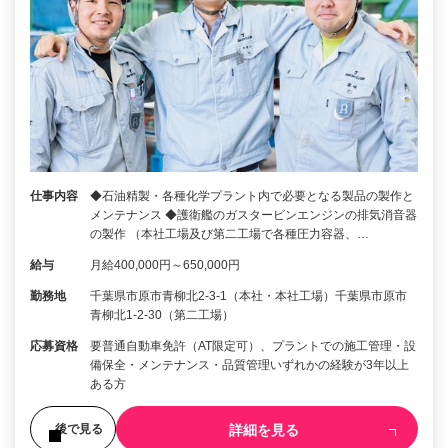
仕事内容
◆石油精製・各種化学プラント内で必要となる製品の製作と
メンテナンス ◆護衛艦のガスタービンエンジンの排気消音器
の製作 （本社工場及び第二工場で各種圧力容器、…
給与
月給400,000円～650,000円
勤務地
千葉県市原市青柳北2-3-1（本社・本社工場）千葉県市原市
青柳北1-2-30（第二工場）
応募資格
要普通自動車免許（AT限定可）、プラントでの施工管理・設
備保全・メンテナンス・品質管理いずれかの経験が3年以上
ある方
詳細を見る
後で見る