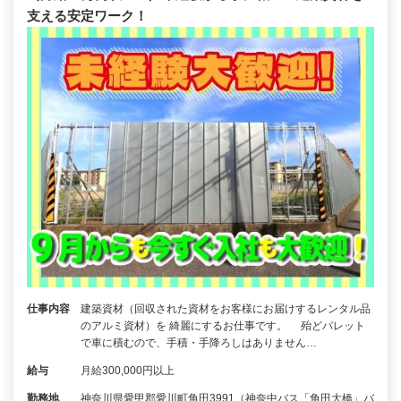
支える安定ワーク！
仕事内容
建築資材（回収された資材をお客様にお届けするレンタル品
のアルミ資材）を 綺麗にするお仕事です。 殆どパレット
で車に積むので、手積・手降ろしはありません…
給与
月給300,000円以上
勤務地
神奈川県愛甲郡愛川町角田3991（神奈中バス「角田大橋」バ