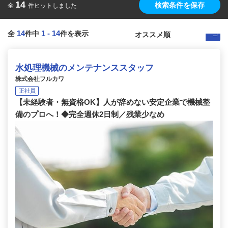
14
検索条件を保存
全
件ヒットしました
14
1
-
14
全
件中
件を表示
水処理機械のメンテナンススタッフ
株式会社フルカワ
正社員
【未経験者・無資格OK】人が辞めない安定企業で機械整
備のプロへ！◆完全週休2日制／残業少なめ