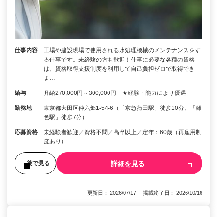
仕事内容
工場や建設現場で使用される水処理機械のメンテナンスをす
る仕事です。未経験の方も歓迎！仕事に必要な各種の資格
は、資格取得支援制度を利用して自己負担ゼロで取得でき
ま…
給与
月給270,000円～300,000円 ★経験・能力により優遇
勤務地
東京都大田区仲六郷1-54-6（「京急蒲田駅」徒歩10分、「雑
色駅」徒歩7分）
応募資格
未経験者歓迎／資格不問／高卒以上／定年：60歳（再雇用制
度あり）
詳細を見る
後で見る
更新日： 2026/07/17 掲載終了日： 2026/10/16