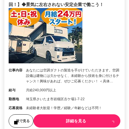
回！】◆景気に左右されない安定企業で働こう！
仕事内容
あなたには空調ダクトの製造を手がけていただきます。空調
設備は建物には欠かせなく、未経験から技術を身に付けるチ
ャンス！興味があれば、ぜひご応募ください！ ＜具体…
給与
月給240,000円以上
勤務地
埼玉県さいたま市岩槻区古ケ場1-7-22
応募資格
未経験者大歓迎！学歴／経験／年齢などは不問！
詳細を見る
後で見る