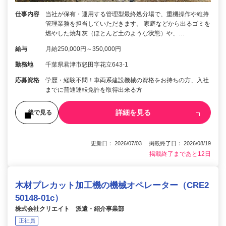
仕事内容
当社が保有・運用する管理型最終処分場で、重機操作や維持
管理業務を担当していただきます。 家庭などから出るゴミを
燃やした焼却灰（ほとんど土のような状態）や、…
給与
月給250,000円～350,000円
勤務地
千葉県君津市怒田字花立643-1
応募資格
学歴・経験不問！車両系建設機械の資格をお持ちの方、入社
までに普通運転免許を取得出来る方
詳細を見る
後で見る
更新日： 2026/07/03 掲載終了日： 2026/08/19
掲載終了まであと12日
木材プレカット加工機の機械オペレーター（CRE2
50148-01c）
株式会社クリエイト 派遣・紹介事業部
正社員