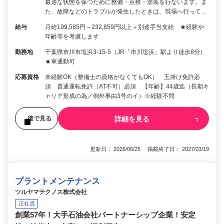
最適な状態を保つために整備・点検・塗装を行ないます。ま
た、故障などのトラブルが発生したときは、現場へ行って…
給与
月給199,585円～232,859円以上＋別途手当支給 ★経験や
年齢等を考慮します
勤務地
千葉県市川市塩浜3-15-5（JR「市川塩浜」駅より徒歩8分）
★車通勤可
応募資格
未経験OK（整備士の資格がなくてもOK） 玉掛け免許必
須 普通運転免許（AT不可）必須 【年齢】44歳迄（長期キ
ャリア形成の為／例外事由3号のイ）※経験不問
詳細を見る
後で見る
更新日： 2026/06/25 掲載終了日： 2027/03/19
プラントメンテナンス
ツルヤマテクノス株式会社
正社員
創業57年！大手石油会社パートナーシップ企業！安定