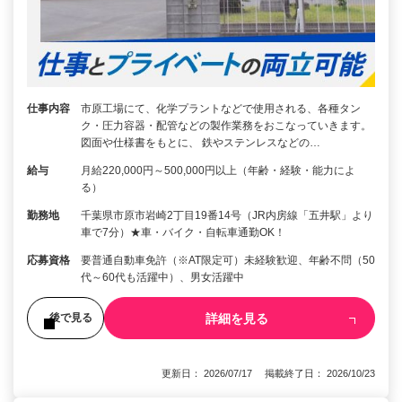
仕事内容
市原工場にて、化学プラントなどで使用される、各種タン
ク・圧力容器・配管などの製作業務をおこなっていきます。
図面や仕様書をもとに、 鉄やステンレスなどの…
給与
月給220,000円～500,000円以上（年齢・経験・能力によ
る）
勤務地
千葉県市原市岩崎2丁目19番14号（JR内房線「五井駅」より
車で7分）★車・バイク・自転車通勤OK！
応募資格
要普通自動車免許（※AT限定可）未経験歓迎、年齢不問（50
代～60代も活躍中）、男女活躍中
詳細を見る
後で見る
更新日： 2026/07/17 掲載終了日： 2026/10/23