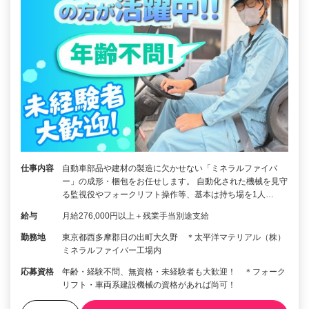
仕事内容
自動車部品や建材の製造に欠かせない「ミネラルファイバ
ー」の成形・梱包をお任せします。 自動化された機械を見守
る監視役やフォークリフト操作等、基本は持ち場を1人…
給与
月給276,000円以上＋残業手当別途支給
勤務地
東京都西多摩郡日の出町大久野 ＊太平洋マテリアル（株）
ミネラルファイバー工場内
応募資格
年齢・経験不問、無資格・未経験者も大歓迎！ ＊フォーク
リフト・車両系建設機械の資格があれば尚可！