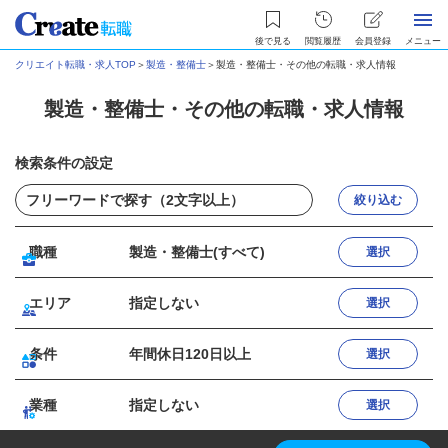
後で見る
閲覧履歴
会員登録
メニュー
クリエイト転職・求人TOP
＞
製造・整備士
＞
製造・整備士・その他の転職・求人情報
製造・整備士・その他の転職・求人情報
検索条件の設定
絞り込む
職種
製造・整備士(すべて)
選択
エリア
指定しない
選択
条件
年間休日120日以上
選択
業種
指定しない
選択