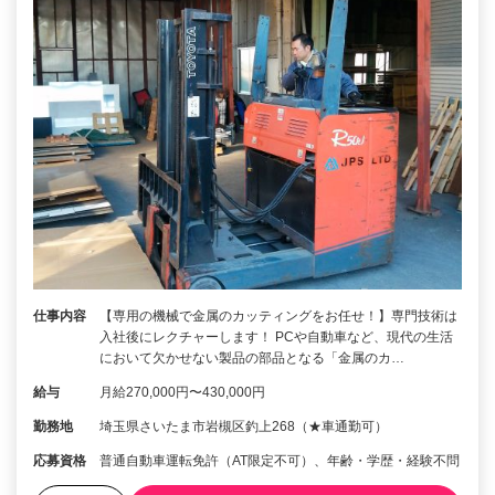
仕事内容
【専用の機械で金属のカッティングをお任せ！】専門技術は
入社後にレクチャーします！ PCや自動車など、現代の生活
において欠かせない製品の部品となる「金属のカ…
給与
月給270,000円〜430,000円
勤務地
埼玉県さいたま市岩槻区釣上268（★車通勤可）
応募資格
普通自動車運転免許（AT限定不可）、年齢・学歴・経験不問