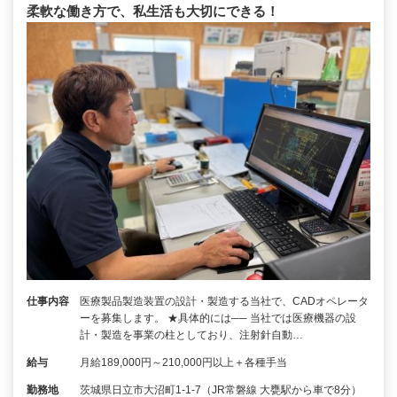
柔軟な働き方で、私生活も大切にできる！
仕事内容
医療製品製造装置の設計・製造する当社で、CADオペレータ
ーを募集します。 ★具体的には── 当社では医療機器の設
計・製造を事業の柱としており、注射針自動…
給与
月給189,000円～210,000円以上＋各種手当
勤務地
茨城県日立市大沼町1-1-7（JR常磐線 大甕駅から車で8分）