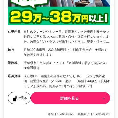
仕事内容
自社のクレーンやトレーラ、乗用車といった車両を安全かつ
最適な状態を保つために整備・点検・塗装を行ないます。ま
た、故障などのトラブルが発生したときは、現場へ行って…
給与
月給199,585円～232,859円以上＋別途手当支給 ★経験や
年齢等を考慮します
勤務地
千葉県市川市塩浜3-15-5（JR「市川塩浜」駅より徒歩8分）
★車通勤可
応募資格
未経験OK（整備士の資格がなくてもOK） 玉掛け免許必
須 普通運転免許（AT不可）必須 【年齢】44歳迄（長期キ
ャリア形成の為／例外事由3号のイ）※経験不問
詳細を見る
後で見る
更新日： 2026/06/25 掲載終了日： 2027/03/19