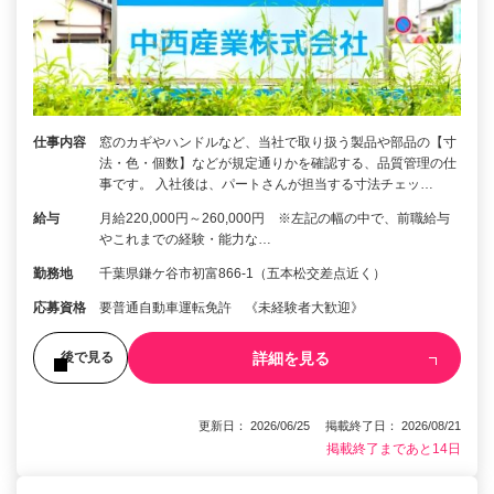
仕事内容
窓のカギやハンドルなど、当社で取り扱う製品や部品の【寸
法・色・個数】などが規定通りかを確認する、品質管理の仕
事です。 入社後は、パートさんが担当する寸法チェッ…
給与
月給220,000円～260,000円 ※左記の幅の中で、前職給与
やこれまでの経験・能力な…
勤務地
千葉県鎌ケ谷市初富866-1（五本松交差点近く）
応募資格
要普通自動車運転免許 《未経験者大歓迎》
詳細を見る
後で見る
更新日： 2026/06/25 掲載終了日： 2026/08/21
掲載終了まであと14日