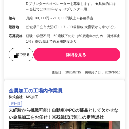
Dプリンターのオペレーターを募集します。 ★具体的には─
─ 当社では2022年から3Dプリンター用…
給与
月給189,000円～210,000円以上＋各種手当
勤務地
茨城県日立市大沼町1-1-7（JR常磐線 大甕駅から車で8分）
応募資格
経験・学歴不問 59歳以下の方（60歳定年のため、例外事由
1号）※65歳まで再雇用制度あり
詳細を見る
後で見る
更新日： 2026/07/15 掲載終了日： 2026/10/16
金属加工の工場内作業員
株式会社 MS加工
正社員
未経験から挑戦可能！自動車やPCの部品として欠かせな
い金属加工をお任せ！※残業ほぼ無しの定時退社