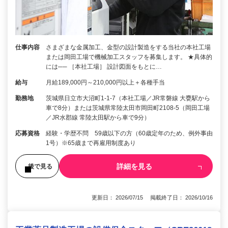
仕事内容
さまざまな金属加工、金型の設計製造をする当社の本社工場
または岡田工場で機械加工スタッフを募集します。 ★具体的
には── ［本社工場］ 設計図面をもとに…
給与
月給189,000円～210,000円以上＋各種手当
勤務地
茨城県日立市大沼町1-1-7（本社工場／JR常磐線 大甕駅から
車で8分）または茨城県常陸太田市岡田町2108-5（岡田工場
／JR水郡線 常陸太田駅から車で9分）
応募資格
経験・学歴不問 59歳以下の方（60歳定年のため、例外事由
1号）※65歳まで再雇用制度あり
詳細を見る
後で見る
更新日： 2026/07/15 掲載終了日： 2026/10/16