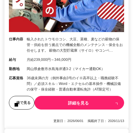
仕事内容
輸入されたトウモロコシ、大豆、菜種、麦などの穀物の保
管・供給を担う拠点での機械全般のメンテナンス・保全をお
任せします。 穀物の大型貯蔵庫（サイロ）やコンベ…
給与
月給239,000円～346,000円
勤務地
岡山県倉敷市水島海岸通3-2（マイカー通勤OK）
応募資格
36歳未満の方（例外事由3号のイ※高卒以上・職務経験不
問）／必須スキル：Word・エクセルの基本操作・機械設備
の保守・保全経験・普通自動車運転免許（AT限定可）
詳細を見る
後で見る
更新日： 2026/06/01 掲載終了日： 2026/11/13