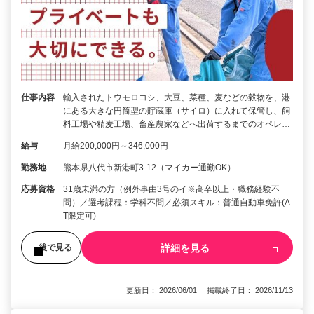
仕事内容
輸入されたトウモロコシ、大豆、菜種、麦などの穀物を、港
にある大きな円筒型の貯蔵庫（サイロ）に入れて保管し、飼
料工場や精麦工場、畜産農家などへ出荷するまでのオペレ…
給与
月給200,000円～346,000円
勤務地
熊本県八代市新港町3-12（マイカー通勤OK）
応募資格
31歳未満の方（例外事由3号のイ※高卒以上・職務経験不
問）／選考課程：学科不問／必須スキル：普通自動車免許(A
T限定可)
詳細を見る
後で見る
更新日： 2026/06/01 掲載終了日： 2026/11/13