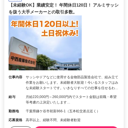
【未経験OK】業績安定！ 年間休日120日！ アルミサッシ
を扱う大手メーカーとの取引多数。
仕事内容
サッシやドアなどに使用する金物部品製造会社で、組み立て
作業をお願いします。未経験者大歓迎！今いるスタッフはみ
な未経験スタートです。いきなりすべての仕事を任せるわ…
給与
月給220,000円～260,000円内でスタート金額は前職・希望
等考慮の上決定いたします…
勤務地
千葉県鎌ケ谷市初富866-1（五本松交差点近く）
応募資格
高卒以上、経験不問、未経験者歓迎