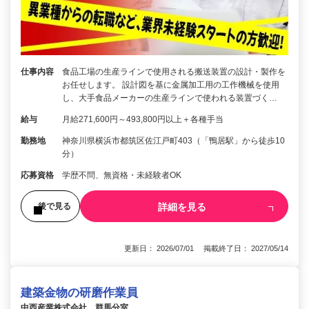
仕事内容
食品工場の生産ラインで使用される搬送装置の設計・製作を
お任せします。 設計図を基に金属加工用の工作機械を使用
し、大手食品メーカーの生産ラインで使われる装置づく…
給与
月給271,600円～493,800円以上＋各種手当
勤務地
神奈川県横浜市都筑区佐江戸町403（「鴨居駅」から徒歩10
分）
応募資格
学歴不問、無資格・未経験者OK
詳細を見る
後で見る
更新日： 2026/07/01 掲載終了日： 2027/05/14
建築金物の研磨作業員
中西産業株式会社 群馬分室