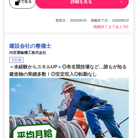
詳細を見る
後で見る
更新日： 2026/05/15 掲載終了日： 2026/08/10
掲載終了まであと3日
建設会社の整備士
内宮運輸機工株式会社
正社員
＜未経験からスキルUP＞◎有名競技場など…誰もが知る
建造物の実績多数！◎安定収入◎転勤なし