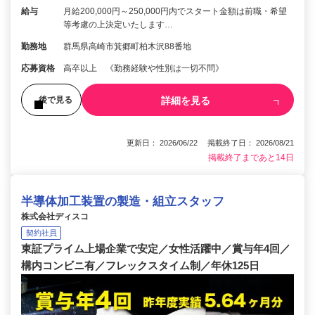
給与
月給200,000円～250,000円内でスタート金額は前職・希望
等考慮の上決定いたします…
勤務地
群馬県高崎市箕郷町柏木沢88番地
応募資格
高卒以上 《勤務経験や性別は一切不問》
詳細を見る
後で見る
更新日： 2026/06/22 掲載終了日： 2026/08/21
掲載終了まであと14日
半導体加工装置の製造・組立スタッフ
株式会社ディスコ
契約社員
東証プライム上場企業で安定／女性活躍中／賞与年4回／
構内コンビニ有／フレックスタイム制／年休125日