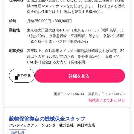
仕事内容
金属加工品を製造している会社で、製造の際に使用される機
械の修繕やメンテナンスをお任せします。 【お任せする機械
保全のお仕事とは？】 製品を製造する機械が…
給与
月給250,000円～300,000円
勤務地
東京都大田区大森南4-13-7（東京モノレール「昭和島駅」よ
り徒歩10分、京浜急行線「平和島駅」等より、京急バス利用
「森ケ崎十字路」バス停下車徒歩2分）
応募資格
高卒以上、自動車用スイッチの開発設計経験あれば尚可、59
歳以下の方（60歳定年のため、例外事由1号）、資格不問、
CAD操作経験ある方尚可（業種不問）
詳細を見る
後で見る
更新日： 2026/07/14 掲載終了日： 2026/08/21
掲載終了まであと14日
穀物保管拠点の機械保全スタッフ
パシフィックグレーンセンター株式会社 南日本支店
契約社員