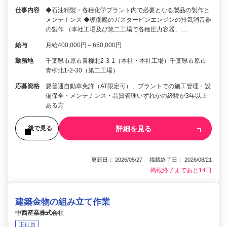
仕事内容
◆石油精製・各種化学プラント内で必要となる製品の製作と
メンテナンス ◆護衛艦のガスタービンエンジンの排気消音器
の製作 （本社工場及び第二工場で各種圧力容器、…
給与
月給400,000円～650,000円
勤務地
千葉県市原市青柳北2-3-1（本社・本社工場）千葉県市原市
青柳北1-2-30（第二工場）
応募資格
要普通自動車免許（AT限定可）、プラントでの施工管理・設
備保全・メンテナンス・品質管理いずれかの経験が3年以上
ある方
詳細を見る
後で見る
更新日： 2026/05/27 掲載終了日： 2026/08/21
掲載終了まであと14日
建築金物の組み立て作業
中西産業株式会社
正社員