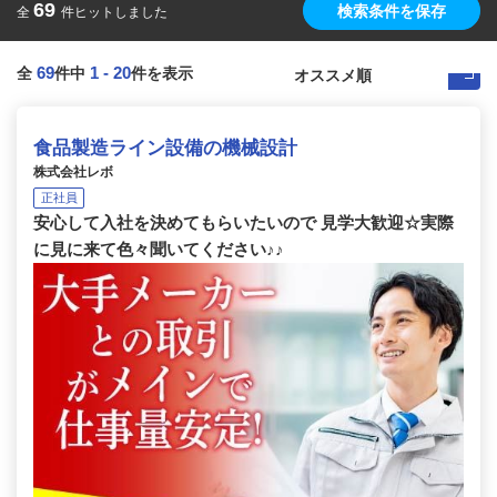
69
検索条件を保存
全
件ヒットしました
69
1
-
20
全
件中
件を表示
食品製造ライン設備の機械設計
株式会社レボ
正社員
安心して入社を決めてもらいたいので 見学大歓迎☆実際
に見に来て色々聞いてください♪♪