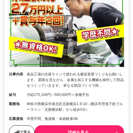
仕事内容
食品工場の生産ラインで使われる搬送装置づくりをお願いし
ます。 図面を見ながら、金属を加工する機械を操作して部品
をつくっていきます。 単なる部品づくりで終…
給与
月給275,100円～500,000円＋各種手当
勤務地
神奈川県横浜市港北区北新横浜1-8-10（横浜市営地下鉄ブル
ーライン「北新横浜駅」から徒歩5分）
応募資格
学歴不問、無資格・未経験者OK
詳細を見る
後で見る