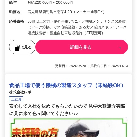
給与
月給220,000円～260,000円
勤務地
鹿児島県鹿児島市南栄4-20（マイカー通勤OK）
応募資格
60歳以上の方（例外事由3号ニ）／機械メンテナンスの経験
（アーク溶接、ガス溶接経験）ある方／必須スキル：アーク
溶接技能者・普通自動車運転免許（AT限定可）
詳細を見る
後で見る
更新日： 2026/05/28 掲載終了日： 2026/11/13
食品工場で使う機械の製造スタッフ（未経験OK）
株式会社レボ
正社員
安心して入社を決めてもらいたいので 見学大歓迎☆実際
に見に来て色々聞いてください♪♪