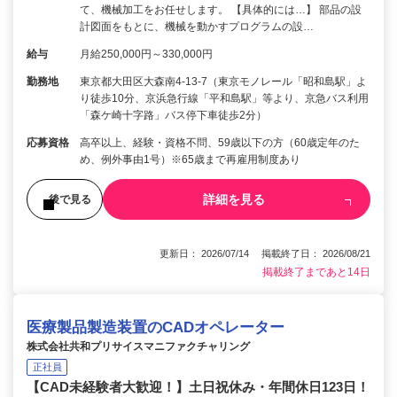
て、機械加工をお任せします。 【具体的には…】 部品の設
計図面をもとに、機械を動かすプログラムの設…
給与
月給250,000円～330,000円
勤務地
東京都大田区大森南4-13-7（東京モノレール「昭和島駅」よ
り徒歩10分、京浜急行線「平和島駅」等より、京急バス利用
「森ケ崎十字路」バス停下車徒歩2分）
応募資格
高卒以上、経験・資格不問、59歳以下の方（60歳定年のた
め、例外事由1号）※65歳まで再雇用制度あり
詳細を見る
後で見る
更新日： 2026/07/14 掲載終了日： 2026/08/21
掲載終了まであと14日
医療製品製造装置のCADオペレーター
株式会社共和プリサイスマニファクチャリング
正社員
【CAD未経験者大歓迎！】土日祝休み・年間休日123日！