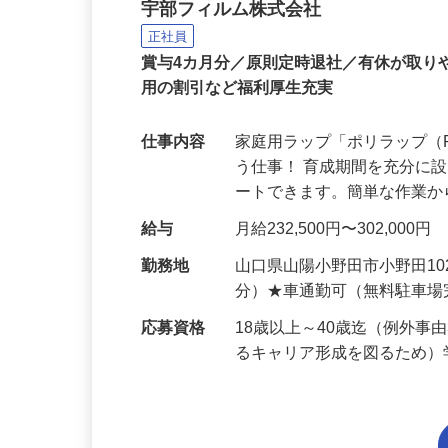
家庭用ラップの製造スタ
宇部フィルム株式会社
正社員
賞与4カ月分／原則定時退社／有休が取
用の割引など福利厚生充実
仕事内容
家庭用ラップ「ポリラップ
う仕事！ 育成期間を充分に
ートできます。簡単な作業
給与
月給232,500円〜302,000円
勤務地
山口県山陽小野田市小野田10
分）★車通勤可（無料駐車
応募資格
18歳以上～40歳迄（例外
るキャリア形成を図るため