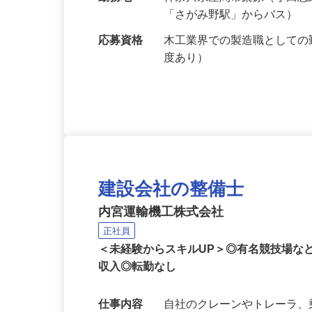
給与
月給250,000円以上 ※
勤務地
神奈川県座間市栗原（小田
「さがみ野駅」からバス）
応募資格
木工業界での製造職としての
度あり）
建設会社の整備士
内宮運輸機工株式会社
正社員
＜未経験からスキルUP＞◎有名競技場な
収入◎転勤なし