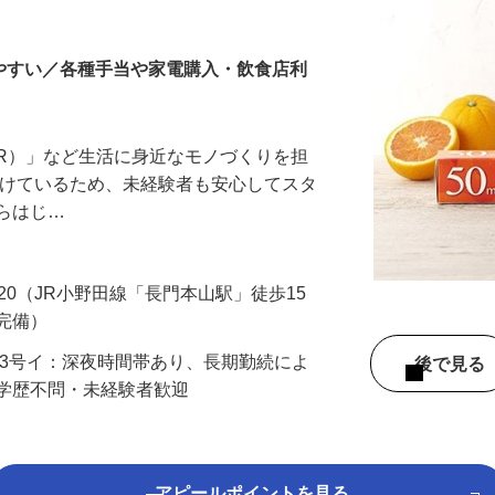
ッフ
りやすい／各種手当や家電購入・飲食店利
（R）」など生活に身近なモノづくりを担
設けているため、未経験者も安心してスタ
からはじ…
20（JR小野田線「長門本山駅」徒歩15
場完備）
事由3号イ：深夜時間帯あり、長期勤続によ
後で見
）学歴不問・未経験者歓迎