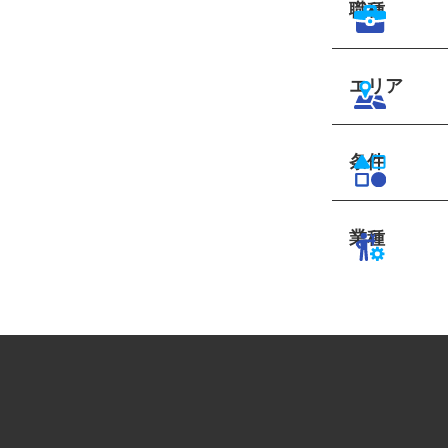
職種
エリア
条件
業種