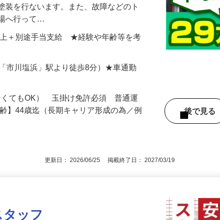
、乗用車といった車両を安全かつ最適な状
・塗装を行ないます。また、故障などのト
現場へ行って…
859円以上＋別途手当支給 ★経験や年齢等を考
（JR「市川塩浜」駅より徒歩8分）★車通勤
なくてもOK） 玉掛け免許必須 普通運
年齢】44歳迄（長期キャリア形成の為／例
後で見
更新日： 2026/06/25 掲載終了日： 2027/03/19