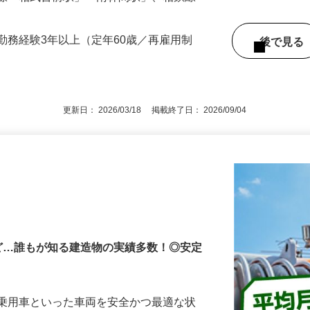
経験・能力を考慮し加給・優遇
急線「相武台前駅」「南林間駅」、相鉄線
勤務経験3年以上（定年60歳／再雇用制
後で見
更新日： 2026/03/18 掲載終了日： 2026/09/04
ど…誰もが知る建造物の実績多数！◎安定