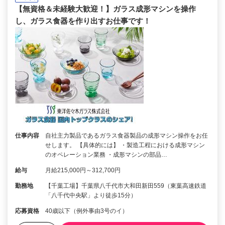
【無資格＆未経験大歓迎！】ガラス成形マシンを操作
し、ガラス食器を作り出すお仕事です！
仕事内容
自社主力製品であるガラス食器製品の成形マシン操作をお任
せします。 【具体的には】 ・製造工程における成形マシン
のオペレーション業務 ・成形マシンの部品…
給与
月給215,000円～312,700円
勤務地
【千葉工場】千葉県八千代市大和田新田559（東葉高速鉄道
「八千代中央駅」より徒歩15分）
応募資格
40歳以下（例外事由3号のイ）