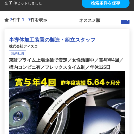
7
検索条件を保存
全
件ヒットしました
7
1
-
7
全
件中
件を表示
半導体加工装置の製造・組立スタッフ
株式会社ディスコ
契約社員
東証プライム上場企業で安定／女性活躍中／賞与年4回／
構内コンビニ有／フレックスタイム制／年休125日