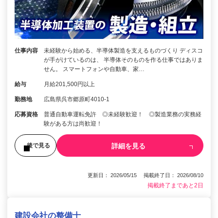
仕事内容
未経験から始める、半導体製造を支えるものづくり ディスコ
が手がけているのは、 半導体そのものを作る仕事ではありま
せん。 スマートフォンや自動車、家…
給与
月給201,500円以上
勤務地
広島県呉市郷原町4010-1
応募資格
普通自動車運転免許 ◎未経験歓迎！ ◎製造業務の実務経
験がある方は尚歓迎！
詳細を見る
後で見る
更新日： 2026/05/15 掲載終了日： 2026/08/10
掲載終了まであと2日
建設会社の整備士