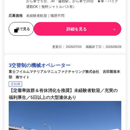
から車で５分、JR「藤枝駅」から車で20分 ★車・バイク
通勤OK！無料シャトルバス有）
応募資格
未経験者歓迎｜職歴不問
詳細を見る
後で見る
更新日： 2026/07/03 掲載終了日： 2026/08/28
3交替制の機械オペレーター
富士フイルムマテリアルマニュファクチャリング株式会社 吉田製造本
部 南サイト
正社員
【定着率抜群＆有休消化を推奨】未経験者歓迎／充実の
福利厚生／5日以上の大型連休あり