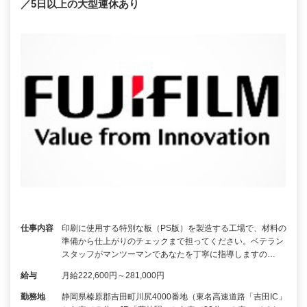
／5日以上の大型連休あり
仕事内容
印刷に使用する特別な板（PS版）を製造する工場で、材料の
準備から仕上がりのチェックまで担ってください。ベテラン
スタッフがマンツーマンであなたを丁寧に指導しますの…
給与
月給222,600円～281,000円
勤務地
静岡県榛原郡吉田町川尻4000番地（東名高速道路「吉田IC」