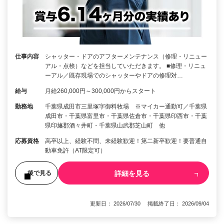
仕事内容
シャッター・ドアのアフターメンテナンス（修理・リニュー
アル・点検）などを担当していただきます。 ■修理・リニュ
ーアル／既存現場でのシャッターやドアの修理対…
給与
月給260,000円～300,000円からスタート
勤務地
千葉県成田市三里塚字御料牧場 ※マイカー通勤可／千葉県
成田市・千葉県富里市・千葉県佐倉市・千葉県印西市・千葉
県印旛郡酒々井町・千葉県山武郡芝山町 他
応募資格
高卒以上、経験不問、未経験歓迎！第二新卒歓迎！要普通自
動車免許（AT限定可）
詳細を見る
後で見る
更新日： 2026/07/30 掲載終了日： 2026/09/04