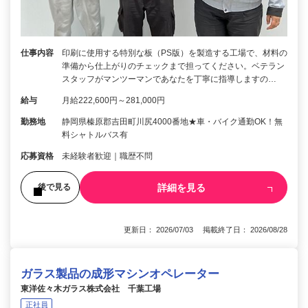
仕事内容
印刷に使用する特別な板（PS版）を製造する工場で、材料の
準備から仕上がりのチェックまで担ってください。ベテラン
スタッフがマンツーマンであなたを丁寧に指導しますの…
給与
月給222,600円～281,000円
勤務地
静岡県榛原郡吉田町川尻4000番地★車・バイク通勤OK！無
料シャトルバス有
応募資格
未経験者歓迎｜職歴不問
詳細を見る
後で見る
更新日： 2026/07/03 掲載終了日： 2026/08/28
ガラス製品の成形マシンオペレーター
東洋佐々木ガラス株式会社 千葉工場
正社員