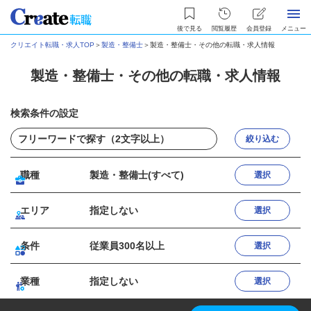
後で見る
閲覧履歴
会員登録
メニュー
クリエイト転職・求人TOP
＞
製造・整備士
＞
製造・整備士・その他の転職・求人情報
製造・整備士・その他の転職・求人情報
検索条件の設定
絞り込む
職種
製造・整備士(すべて)
選択
エリア
指定しない
選択
条件
従業員300名以上
選択
業種
指定しない
選択