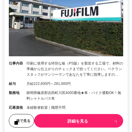
仕事内容
印刷に使用する特別な板（PS版）を製造する工場で、材料の
準備から仕上がりのチェックまで担ってください。ベテラン
スタッフがマンツーマンであなたを丁寧に指導しますの…
給与
月給222,600円～281,000円
勤務地
静岡県榛原郡吉田町川尻4000番地★車・バイク通勤OK！無
料シャトルバス有
応募資格
未経験者歓迎｜職歴不問
詳細を見る
後で見る