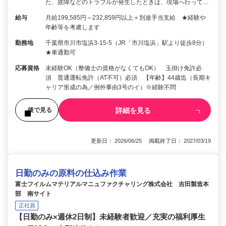
た、故障などのトラブルが発生したときは、現場へ行って…
給与
月給199,585円～232,859円以上＋別途手当支給 ★経験や
年齢等を考慮します
勤務地
千葉県市川市塩浜3-15-5（JR「市川塩浜」駅より徒歩8分）
★車通勤可
応募資格
未経験OK（整備士の資格がなくてもOK） 玉掛け免許必
須 普通運転免許（AT不可）必須 【年齢】44歳迄（長期キ
ャリア形成の為／例外事由3号のイ）※経験不問
詳細を見る
後で見る
更新日： 2026/06/25 掲載終了日： 2027/03/19
日勤のみの原料の仕込み作業
富士フイルムマテリアルマニュファクチャリング株式会社 吉田製造本
部 南サイト
正社員
【日勤のみ×週休2日制】未経験者歓迎／充実の福利厚生