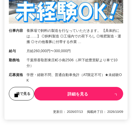
仕事内容
養豚場で飼料の製造を行なっていただきます。 【具体的に
は……】 ◎飼料製造 ◎工場内での荷下ろし ◎堆肥製造・運
搬 ◎その他養豚に付帯する作業 …
給与
月給260,000円〜300,000円
勤務地
千葉県香取郡東庄町小南2506（JR下総豊里駅より車で10
分）
応募資格
学歴・経験不問、普通自動車免許（AT限定不可）★未経験O
K
詳細を見る
後で見る
更新日： 2026/07/13 掲載終了日： 2026/10/09