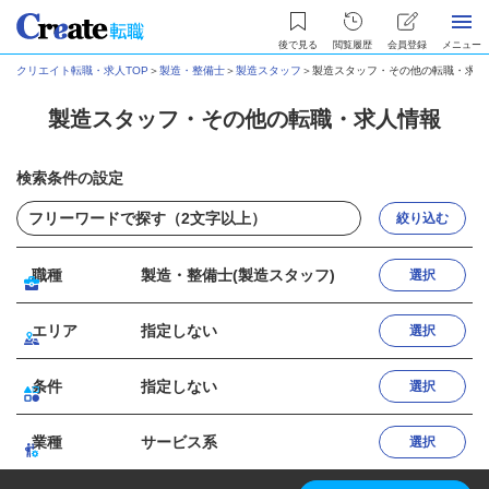
後で見る
閲覧履歴
会員登録
メニュー
クリエイト転職・求人TOP
＞
製造・整備士
＞
製造スタッフ
＞
製造スタッフ・その他の転職・求人
製造スタッフ・その他の転職・求人情報
検索条件の設定
絞り込む
職種
製造・整備士(製造スタッフ)
選択
エリア
指定しない
選択
条件
指定しない
選択
業種
サービス系
選択