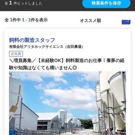
1
検索条件を保存
全
件ヒットしました
1
1
-
1
全
件中
件を表示
飼料の製造スタッフ
有限会社アリタホックサイエンス（在田農場）
正社員
＼増員募集／【未経験OK】飼料製造のお仕事！養豚の経
験や知識はなくても構いません◎