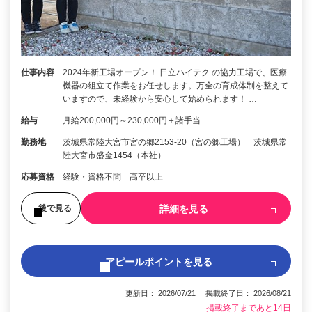
仕事内容
2024年新工場オープン！ 日立ハイテク の協力工場で、医療
機器の組立て作業をお任せします。万全の育成体制を整えて
いますので、未経験から安心して始められます！ …
給与
月給200,000円～230,000円＋諸手当
勤務地
茨城県常陸大宮市宮の郷2153-20（宮の郷工場） 茨城県常
陸大宮市盛金1454（本社）
応募資格
経験・資格不問 高卒以上
詳細を見る
後で見る
アピールポイントを見る
更新日： 2026/07/21 掲載終了日： 2026/08/21
掲載終了まであと14日