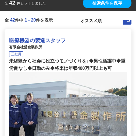
42
検索条件を保存
全
件ヒットしました
42
1
-
20
全
件中
件を表示
医療機器の製造スタッフ
有限会社盛金製作所
正社員
未経験から社会に役立つモノづくりを♪◆男性活躍中◆重
労働なし◆日勤のみ◆将来は年収400万円以上も可