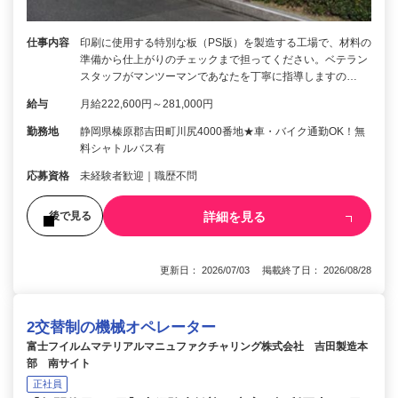
仕事内容
印刷に使用する特別な板（PS版）を製造する工場で、材料の
準備から仕上がりのチェックまで担ってください。ベテラン
スタッフがマンツーマンであなたを丁寧に指導しますの…
給与
月給222,600円～281,000円
勤務地
静岡県榛原郡吉田町川尻4000番地★車・バイク通勤OK！無
料シャトルバス有
応募資格
未経験者歓迎｜職歴不問
詳細を見る
後で見る
更新日： 2026/07/03 掲載終了日： 2026/08/28
2交替制の機械オペレーター
富士フイルムマテリアルマニュファクチャリング株式会社 吉田製造本
部 南サイト
正社員