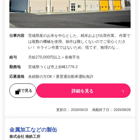
仕事内容
茨城県産のお米を中心とした、精米および出荷作業。 作業で
は複数の機械を使用。操作は難しくないのでご安心くださ
い！ ※ライン作業ではないため、慌てず、無理のな…
給与
月給270,000円以上＋各種手当
勤務地
茨城県つくば市上岩崎1776-2
応募資格
未経験の方OK！要普通自動車運転免許
詳細を見る
後で見る
更新日： 2026/06/19 掲載終了日： 2026/08/28
金属加工などの製缶
株式会社 南鉄工所