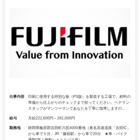
仕事内容
印刷に使用する特別な板（PS版）を製造する工場で、材料の
準備から仕上がりのチェックまで担ってください。ベテラン
スタッフがマンツーマンであなたを丁寧に指導しますの…
給与
月給222,600円～281,000円
勤務地
静岡県榛原郡吉田町川尻4000番地（東名高速道路「吉田IC」
から車で５分、JR「藤枝駅」から車で20分 ★車・バイク
通勤OK！無料シャトルバス有）