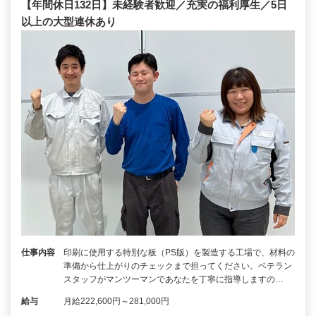
【年間休日132日】未経験者歓迎／充実の福利厚生／5日
以上の大型連休あり
仕事内容
印刷に使用する特別な板（PS版）を製造する工場で、材料の
準備から仕上がりのチェックまで担ってください。ベテラン
スタッフがマンツーマンであなたを丁寧に指導しますの…
給与
月給222,600円～281,000円