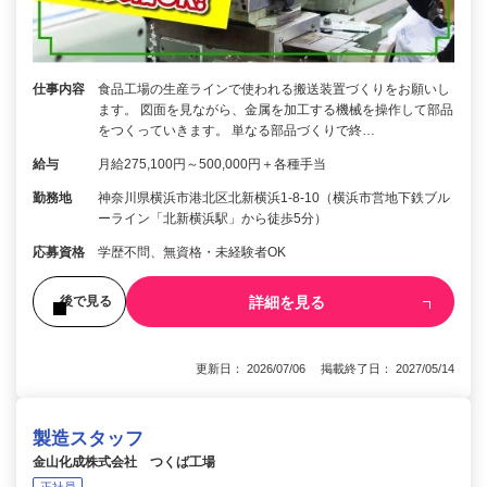
仕事内容
食品工場の生産ラインで使われる搬送装置づくりをお願いし
ます。 図面を見ながら、金属を加工する機械を操作して部品
をつくっていきます。 単なる部品づくりで終…
給与
月給275,100円～500,000円＋各種手当
勤務地
神奈川県横浜市港北区北新横浜1-8-10（横浜市営地下鉄ブル
ーライン「北新横浜駅」から徒歩5分）
応募資格
学歴不問、無資格・未経験者OK
詳細を見る
後で見る
更新日： 2026/07/06 掲載終了日： 2027/05/14
製造スタッフ
金山化成株式会社 つくば工場
正社員