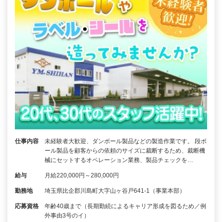
仕事内容
未経験者大歓迎、ダンボール製品などの製造作業です。 段ボ
ール製品を顧客からの依頼のサイズに裁断するため、裁断機
械にセットするオペレーション業務、製品チェックを…
給与
月給220,000円～280,000円
勤務地
埼玉県比企郡川島町大字山ヶ谷戸641-1（事業本部）
応募資格
年齢40歳まで（長期勤続によるキャリア形成を図るため／例
外事由3号のイ）