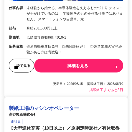
仕事内容
未経験から始める、半導体製造を支えるものづくり ディスコ
が手がけているのは、 半導体そのものを作る仕事ではありま
せん。 スマートフォンや自動車、家…
給与
月給201,500円以上
勤務地
広島県呉市郷原町4010-1
応募資格
普通自動車運転免許 ◎未経験歓迎！ ◎製造業務の実務経
験がある方は尚歓迎！
詳細を見る
後で見る
更新日： 2026/05/15 掲載終了日： 2026/08/10
掲載終了まであと3日
製紙工場のマシンオペレーター
高砂製紙株式会社
正社員
【大型連休充実（10日以上）／原則定時退社／有休取得