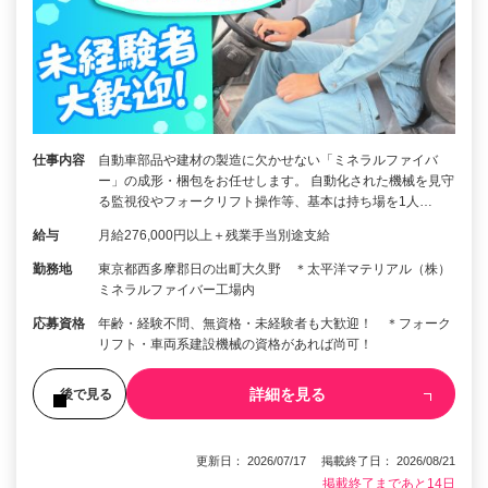
仕事内容
自動車部品や建材の製造に欠かせない「ミネラルファイバ
ー」の成形・梱包をお任せします。 自動化された機械を見守
る監視役やフォークリフト操作等、基本は持ち場を1人…
給与
月給276,000円以上＋残業手当別途支給
勤務地
東京都西多摩郡日の出町大久野 ＊太平洋マテリアル（株）
ミネラルファイバー工場内
応募資格
年齢・経験不問、無資格・未経験者も大歓迎！ ＊フォーク
リフト・車両系建設機械の資格があれば尚可！
詳細を見る
後で見る
更新日： 2026/07/17 掲載終了日： 2026/08/21
掲載終了まであと14日