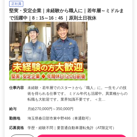
正社員
堅実・安定企業｜未経験から職人に｜若年層～ミドルま
で活躍中｜8：15～16：45 ｜原則土日祝休
仕事内容
未経験・若年層でのスタートから「職人」に。一生モノの技
術を得られる仕事です。 ミドル年代も活躍中。異業種からの
転職も大歓迎です。業界知識不要です。 ＜主…
給与
月給270,000円～350,000円
勤務地
埼玉県春日部市東中野486（車通勤可）
応募資格
学歴・経験不問｜要普通自動車運転免許（AT限定可）