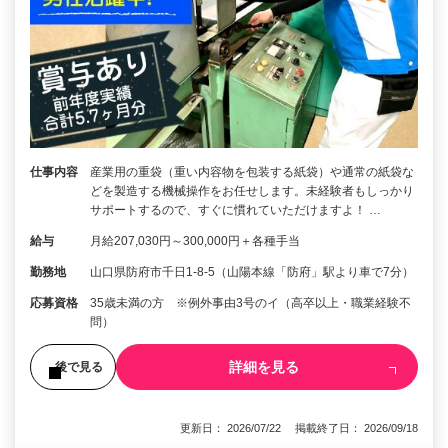
仕事内容
産業用の重袋（重い内容物を包装する紙袋）や通常の紙袋な
どを製造する機械操作をお任せします。未経験者もしっかり
サポートするので、すぐに慣れていただけますよ！ …
給与
月給207,030円～300,000円＋各種手当
勤務地
山口県防府市千日1-8-5（山陽本線「防府」駅より車で7分）
応募資格
35歳未満の方 ※例外事由3号のイ（高卒以上・職業経験不
問）
詳細を見る
後で見る
更新日： 2026/07/22 掲載終了日： 2026/09/18