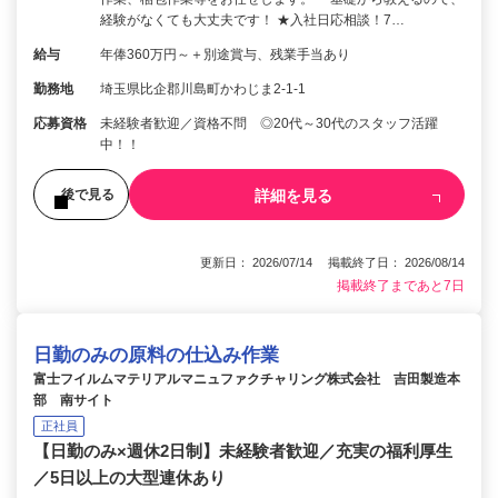
経験がなくても大丈夫です！ ★入社日応相談！7…
給与
年俸360万円～＋別途賞与、残業手当あり
勤務地
埼玉県比企郡川島町かわじま2-1-1
応募資格
未経験者歓迎／資格不問 ◎20代～30代のスタッフ活躍
中！！
詳細を見る
後で見る
更新日： 2026/07/14 掲載終了日： 2026/08/14
掲載終了まであと7日
日勤のみの原料の仕込み作業
富士フイルムマテリアルマニュファクチャリング株式会社 吉田製造本
部 南サイト
正社員
【日勤のみ×週休2日制】未経験者歓迎／充実の福利厚生
／5日以上の大型連休あり