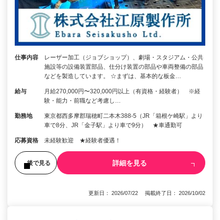
仕事内容
レーザー加工（ジョブショップ）、劇場・スタジアム・公共
施設等の設備装置部品、仕分け装置の部品や車両整備の部品
などを製造しています。 ☆まずは、基本的な板金…
給与
月給270,000円〜320,000円以上（有資格・経験者） ※経
験・能力・前職など考慮し…
勤務地
東京都西多摩郡瑞穂町二本木388-5（JR「箱根ケ崎駅」より
車で8分、JR「金子駅」より車で9分） ★車通勤可
応募資格
未経験歓迎 ★経験者優遇！
詳細を見る
後で見る
更新日： 2026/07/22 掲載終了日： 2026/10/02