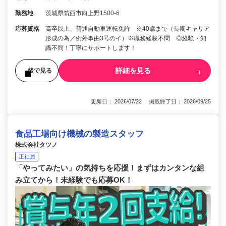
勤務地
茨城県筑西市向上野1500-6
応募資格
高卒以上、普通自動車運転免許 ※40歳まで（長期キャリア
形成の為／例外事由3号のイ）※職務経験不問 ◎経験・知
識不問！丁寧にサポートします！
詳細を見る
後で見る
更新日： 2026/07/22 掲載終了日： 2026/09/25
食品工場向け機械の製造スタッフ
株式会社タツノ
正社員
「やってみたい」の気持ちを応援！まずはカンタンな組
み立てから！未経験でも応募OK！