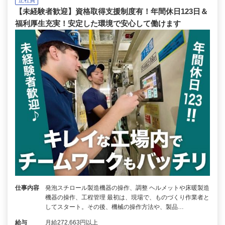
【未経験者歓迎】資格取得支援制度有！年間休日123日＆
福利厚生充実！安定した環境で安心して働けます
仕事内容
発泡スチロール製造機器の操作、調整 ヘルメットや床暖製造
機器の操作、工程管理 最初は、現場で、ものづくり作業者と
してスタート。その後、機械の操作方法や、製品…
給与
月給272,663円以上