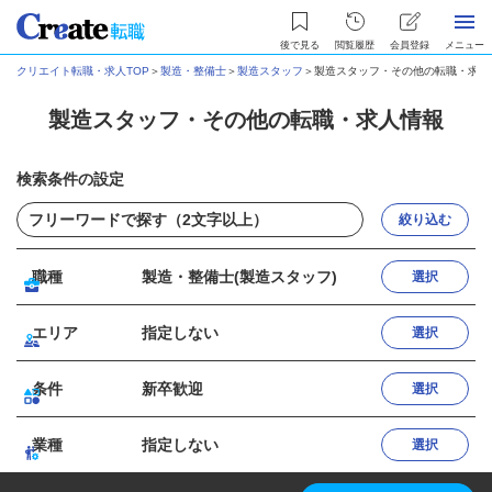
後で見る
閲覧履歴
会員登録
メニュー
クリエイト転職・求人TOP
＞
製造・整備士
＞
製造スタッフ
＞
製造スタッフ・その他の転職・求人
製造スタッフ・その他の転職・求人情報
検索条件の設定
絞り込む
職種
製造・整備士(製造スタッフ)
選択
エリア
指定しない
選択
条件
新卒歓迎
選択
業種
指定しない
選択