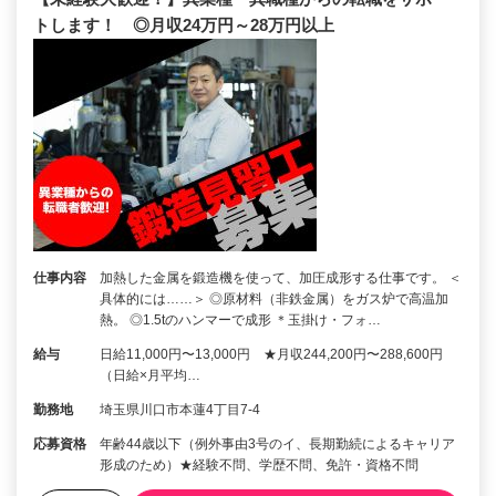
トします！ ◎月収24万円～28万円以上
仕事内容
加熱した金属を鍛造機を使って、加圧成形する仕事です。 ＜
具体的には……＞ ◎原材料（非鉄金属）をガス炉で高温加
熱。 ◎1.5tのハンマーで成形 ＊玉掛け・フォ…
給与
日給11,000円〜13,000円 ★月収244,200円〜288,600円
（日給×月平均…
勤務地
埼玉県川口市本蓮4丁目7-4
応募資格
年齢44歳以下（例外事由3号のイ、長期勤続によるキャリア
形成のため）★経験不問、学歴不問、免許・資格不問