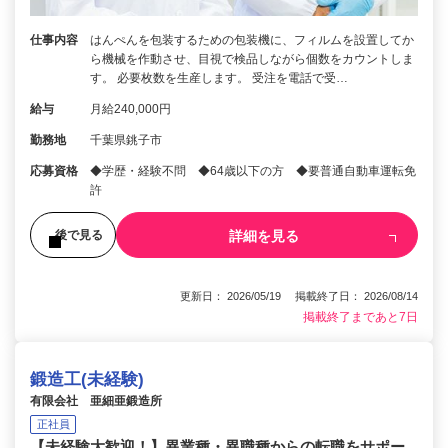
仕事内容
はんぺんを包装するための包装機に、フィルムを設置してか
ら機械を作動させ、目視で検品しながら個数をカウントしま
す。 必要枚数を生産します。 受注を電話で受…
給与
月給240,000円
勤務地
千葉県銚子市
応募資格
◆学歴・経験不問 ◆64歳以下の方 ◆要普通自動車運転免
許
詳細を見る
後で見る
更新日： 2026/05/19 掲載終了日： 2026/08/14
掲載終了まであと7日
鍛造工(未経験)
有限会社 亜細亜鍛造所
正社員
【未経験大歓迎！】異業種・異職種からの転職をサポー