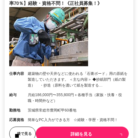
率70％】経験・資格不問！《正社員募集！》
仕事内容
建築物の壁や天井などに使われる「石膏ボード」用の原紙を
製造していただきます。 ＜主な内容＞ ◆抄紙部門（紙の製
造） ・抄造（原料を漉いて紙を製造する…
給与
月給186,000円〜355,800円＋各種手当（家族・扶養・役
職・時間外など）
勤務地
茨城県常総市豊岡町甲60番地
応募資格
簡単なPC入力ができる方 ☆経験・学歴・資格不問！
詳細を見る
後で見る