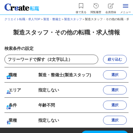
後で見る
閲覧履歴
会員登録
メニュー
クリエイト転職・求人TOP
＞
製造・整備士
＞
製造スタッフ
＞
製造スタッフ・その他の転職・求人
製造スタッフ・その他の転職・求人情報
検索条件の設定
絞り込む
職種
製造・整備士(製造スタッフ)
選択
エリア
指定しない
選択
条件
年齢不問
選択
業種
指定しない
選択