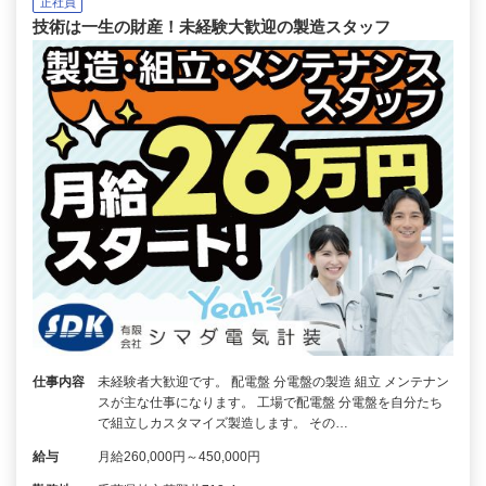
正社員
技術は一生の財産！未経験大歓迎の製造スタッフ
仕事内容
未経験者大歓迎です。 配電盤 分電盤の製造 組立 メンテナン
スが主な仕事になります。 工場で配電盤 分電盤を自分たち
で組立しカスタマイズ製造します。 その…
給与
月給260,000円～450,000円