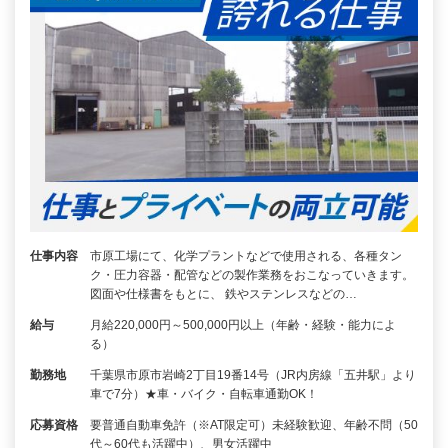
仕事内容
市原工場にて、化学プラントなどで使用される、各種タン
ク・圧力容器・配管などの製作業務をおこなっていきます。
図面や仕様書をもとに、 鉄やステンレスなどの…
給与
月給220,000円～500,000円以上（年齢・経験・能力によ
る）
勤務地
千葉県市原市岩崎2丁目19番14号（JR内房線「五井駅」より
車で7分）★車・バイク・自転車通勤OK！
応募資格
要普通自動車免許（※AT限定可）未経験歓迎、年齢不問（50
代～60代も活躍中）、男女活躍中