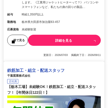
します。 《工業用ジャケットヒーターって？》 パソコンや
スマートフォンなど、私たちの身の回りの製品…
給与
時給1,350円以上
勤務地
栃木県大田原市加治屋83-457
応募資格
未経験歓迎
詳細を見る
後で見る
更新日： 2026/07/03 掲載終了日： 2026/09/11
鉄筋加工・組立・配送スタッフ
千葉窯業株式会社
正社員
【栃木工場】未経験OK！鉄筋加工・組立・配送スタッ
フ！【年間休日122日！】