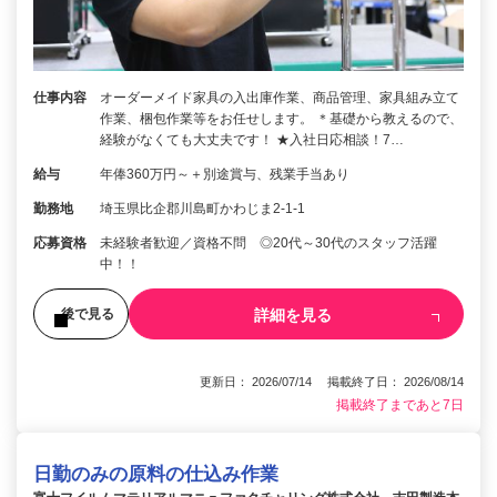
仕事内容
オーダーメイド家具の入出庫作業、商品管理、家具組み立て
作業、梱包作業等をお任せします。 ＊基礎から教えるので、
経験がなくても大丈夫です！ ★入社日応相談！7…
給与
年俸360万円～＋別途賞与、残業手当あり
勤務地
埼玉県比企郡川島町かわじま2-1-1
応募資格
未経験者歓迎／資格不問 ◎20代～30代のスタッフ活躍
中！！
詳細を見る
後で見る
更新日： 2026/07/14 掲載終了日： 2026/08/14
掲載終了まであと7日
日勤のみの原料の仕込み作業