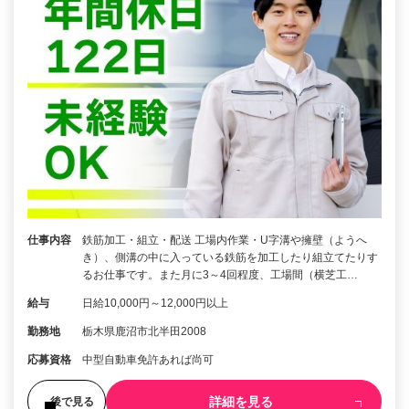
仕事内容
鉄筋加工・組立・配送 工場内作業・U字溝や擁壁（ようへ
き）、側溝の中に入っている鉄筋を加工したり組立てたりす
るお仕事です。また月に3～4回程度、工場間（横芝工…
給与
日給10,000円～12,000円以上
勤務地
栃木県鹿沼市北半田2008
応募資格
中型自動車免許あれば尚可
詳細を見る
後で見る