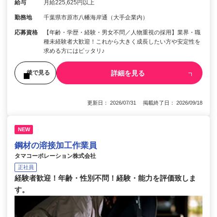
給与
月給225,625円以上
勤務地
千葉県市原市八幡海岸通（大手企業内）
応募資格
【年齢・学歴・経験・男女不問／人物重視の採用】業界・職
種未経験者大歓迎！これから大きく成長したい方や安定性を
求める方にはピッタリ♪
詳細を見る
後で見る
更新日： 2026/07/31 掲載終了日： 2026/09/18
NEW
鋼材の溶接加工作業員
タマコーポレーション株式会社
正社員
経験者歓迎！年齢・性別不問！経験・能力を評価致しま
す。