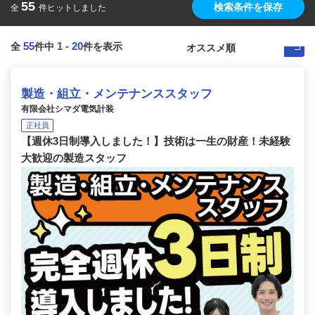
55
検索条件を保存
全
件ヒットしました
55
1
-
20
全
件中
件を表示
製造・組立・メンテナンススタッフ
有限会社シマダ電気計装
正社員
【週休3日制導入しました！】技術は一生の財産！未経験
大歓迎の製造スタッフ