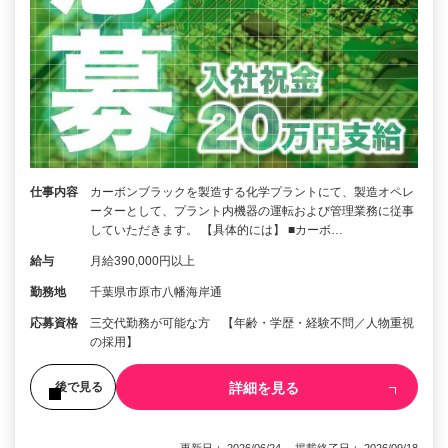
仕事内容
カーボンブラックを製造する化学プラントにて、製造オペレ
ーターとして、プラント内機器の運転および管理業務に従事
していただきます。 【具体的には】 ■カーボ…
給与
月給390,000円以上
勤務地
千葉県市原市八幡海岸通
応募資格
三交代勤務が可能な方 【年齢・学歴・経験不問／人物重視
の採用】
詳細を見る
後で見る