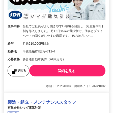
仕事内容
当社では社員がより働きやすい環境を目指し、完全週休3日
制を導入しました。 月12日休みの選択制で、仕事とプライ
ベートの両立がしやすい職場です。 休みは月ごと…
給与
月給210,000円以上
勤務地
千葉県柏市花野井712-4
応募資格
要普通自動車免許（AT限定可）
詳細を見る
後で見る
更新日： 2026/07/16 掲載終了日： 2026/10/02
製造・組立・メンテナンススタッフ
有限会社シマダ電気計装