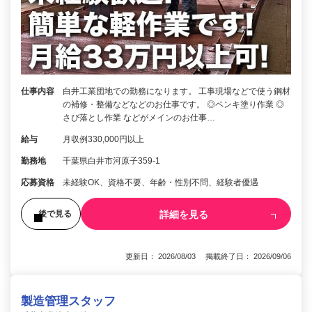
仕事内容
白井工業団地での勤務になります。 工事現場などで使う鋼材
の補修・整備などなどのお仕事です。 ◎ペンキ塗り作業 ◎
さび落とし作業 などがメインのお仕事…
給与
月収例330,000円以上
勤務地
千葉県白井市河原子359-1
応募資格
未経験OK、資格不要、年齢・性別不問、経験者優遇
詳細を見る
後で見る
更新日： 2026/08/03 掲載終了日： 2026/09/06
製造管理スタッフ