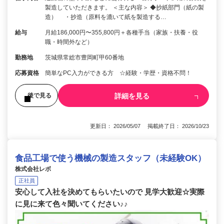
製造していただきます。 ＜主な内容＞ ◆抄紙部門（紙の製
造） ・抄造（原料を漉いて紙を製造する…
給与
月給186,000円〜355,800円＋各種手当（家族・扶養・役
職・時間外など）
勤務地
茨城県常総市豊岡町甲60番地
応募資格
簡単なPC入力ができる方 ☆経験・学歴・資格不問！
詳細を見る
後で見る
更新日： 2026/05/07 掲載終了日： 2026/10/23
食品工場で使う機械の製造スタッフ（未経験OK）
株式会社レボ
正社員
安心して入社を決めてもらいたいので 見学大歓迎☆実際
に見に来て色々聞いてください♪♪