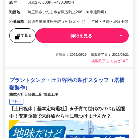
給与
月給270,000円〜430,000円
勤務地
埼玉県さいたま市岩槻区釣上268（★車通勤可）
応募資格
普通自動車運転免許（AT限定不可）、年齢・学歴・経験不問
詳細を見る
後で見る
更新日： 2026/06/19 掲載終了日： 2026/08/21
掲載終了まであと14日
プラントタンク・圧力容器の製作スタッフ（塔槽
類製作）
株式会社大師鉄工所 市原工場
正社員
【土日祝休｜基本定時退社】★子育て世代のパパも活躍
中！安定企業で未経験から手に職つけませんか？