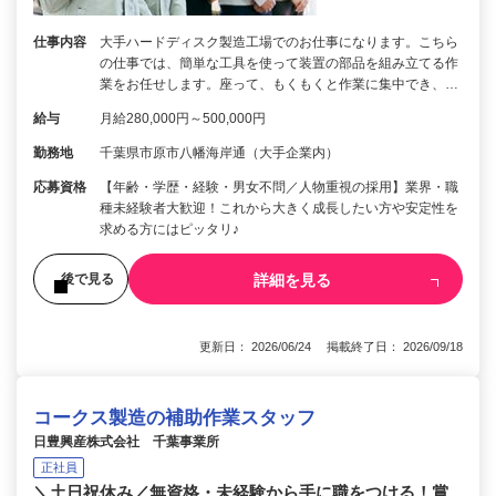
仕事内容
大手ハードディスク製造工場でのお仕事になります。こちら
の仕事では、簡単な工具を使って装置の部品を組み立てる作
業をお任せします。座って、もくもくと作業に集中でき、…
給与
月給280,000円～500,000円
勤務地
千葉県市原市八幡海岸通（大手企業内）
応募資格
【年齢・学歴・経験・男女不問／人物重視の採用】業界・職
種未経験者大歓迎！これから大きく成長したい方や安定性を
求める方にはピッタリ♪
詳細を見る
後で見る
更新日： 2026/06/24 掲載終了日： 2026/09/18
コークス製造の補助作業スタッフ
日豊興産株式会社 千葉事業所
正社員
＼土日祝休み／無資格・未経験から手に職をつける！賞