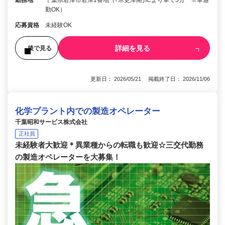
勤務地
千葉県君津市君津1番地（｢木更津南｣ICより車で5分 ※車通
勤OK）
応募資格
未経験OK
詳細を見る
後で見る
更新日： 2026/05/21 掲載終了日： 2026/11/06
化学プラント内での製造オペレーター
千葉昭和サービス株式会社
正社員
未経験者大歓迎＊異業種からの転職も歓迎☆三交代勤務
の製造オペレーターを大募集！