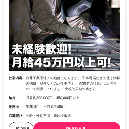
仕事内容
白井工業団地での勤務になります。 工事現場などで使う鋼材
の補修・整備などのお仕事です。 約30名の社員が広い敷地
の中で頑張っています！ 比較的単純作業が多…
給与
月収例300,000円～450,000円以上
勤務地
千葉県白井市河原子359-1
応募資格
年齢・性別不問、経験者優遇
詳細を見る
後で見る