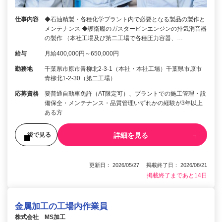
仕事内容
◆石油精製・各種化学プラント内で必要となる製品の製作と
メンテナンス ◆護衛艦のガスタービンエンジンの排気消音器
の製作 （本社工場及び第二工場で各種圧力容器、…
給与
月給400,000円～650,000円
勤務地
千葉県市原市青柳北2-3-1（本社・本社工場）千葉県市原市
青柳北1-2-30（第二工場）
応募資格
要普通自動車免許（AT限定可）、プラントでの施工管理・設
備保全・メンテナンス・品質管理いずれかの経験が3年以上
ある方
詳細を見る
後で見る
更新日： 2026/05/27 掲載終了日： 2026/08/21
掲載終了まであと14日
金属加工の工場内作業員
株式会社 MS加工