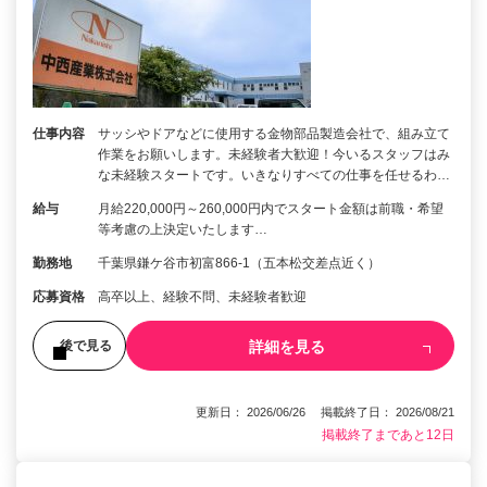
仕事内容
サッシやドアなどに使用する金物部品製造会社で、組み立て
作業をお願いします。未経験者大歓迎！今いるスタッフはみ
な未経験スタートです。いきなりすべての仕事を任せるわ…
給与
月給220,000円～260,000円内でスタート金額は前職・希望
等考慮の上決定いたします…
勤務地
千葉県鎌ケ谷市初富866-1（五本松交差点近く）
応募資格
高卒以上、経験不問、未経験者歓迎
詳細を見る
後で見る
更新日： 2026/06/26 掲載終了日： 2026/08/21
掲載終了まであと12日