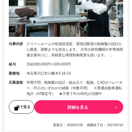
仕事内容
クリーンルームや恒温恒湿室、環境試験室の制御盤の設計か
ら製造、調整までを担当します。 大学の研究機関や半導体関
連企業向けに、高精度な環境制御装置を扱います。 …
給与
月給300,000円〜500,000円
勤務地
埼玉県川口市八幡木3-16-15
応募資格
学歴不問、制御盤の設計・組み立て・配線、CADオペレータ
ー、PLCのいずれかの経験（年数不問） ※普通自動車運転
免許（AT限定可） ★子育て中の40代が活躍中
詳細を見る
後で見る
更新日： 2026/07/29 掲載終了日： 2027/07/16