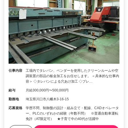
仕事内容
工場内でタレパン、ベンダーを使用したクリーンルームや空
調装置の部品の板金加工をお任せします。 ＜具体的な仕事内
容＞ ◇タレパンによる穴あけ加工 ◇プレ…
給与
月給300,000円〜500,000円
勤務地
埼玉県川口市八幡木3-16-15
応募資格
学歴不問、制御盤の設計・組み立て・配線、CADオペレータ
ー、PLCのいずれかの経験（年数不問） ※普通自動車運転
免許（AT限定可） ★子育て中の40代が活躍中