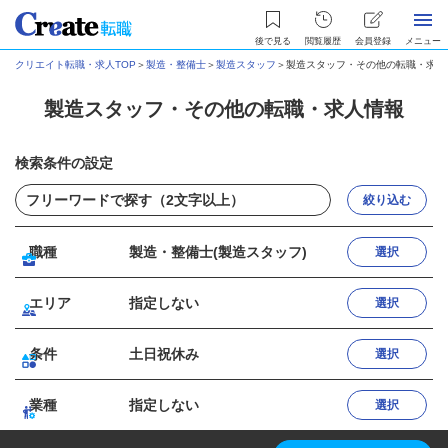
後で見る
閲覧履歴
会員登録
メニュー
クリエイト転職・求人TOP
＞
製造・整備士
＞
製造スタッフ
＞
製造スタッフ・その他の転職・求人
製造スタッフ・その他の転職・求人情報
検索条件の設定
絞り込む
職種
製造・整備士(製造スタッフ)
選択
エリア
指定しない
選択
条件
土日祝休み
選択
業種
指定しない
選択