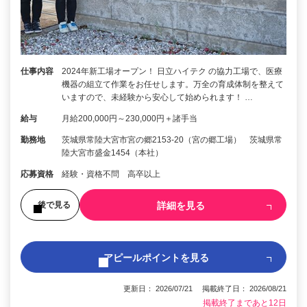
仕事内容
2024年新工場オープン！ 日立ハイテク の協力工場で、医療
機器の組立て作業をお任せします。万全の育成体制を整えて
いますので、未経験から安心して始められます！ …
給与
月給200,000円～230,000円＋諸手当
勤務地
茨城県常陸大宮市宮の郷2153-20（宮の郷工場） 茨城県常
陸大宮市盛金1454（本社）
応募資格
経験・資格不問 高卒以上
詳細を見る
後で見る
アピールポイントを見る
更新日： 2026/07/21 掲載終了日： 2026/08/21
掲載終了まであと12日