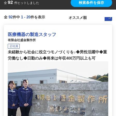
92
検索条件を保存
全
件ヒットしました
92
1
-
20
全
件中
件を表示
医療機器の製造スタッフ
有限会社盛金製作所
正社員
未経験から社会に役立つモノづくりを♪◆男性活躍中◆重
労働なし◆日勤のみ◆将来は年収400万円以上も可