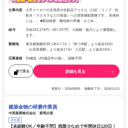
仕事内容
大手メーカーの文房具や化粧品アイテム（口紅・リップ・化
粧水・マスカラなどの容器）への塗装補助業務です。 具体的
には…… ■製品検査・梱包材の準備・まとめ…
給与
月給252,374円～267,257円 ※経験・能力により優遇致し
ます。
勤務地
東京都葛飾区四つ木4-7-12（「四つ木駅」より徒歩10分/
「お花茶屋駅」より徒歩17分/「八広駅」より徒歩18分）
応募資格
59歳迄（60歳定年の為）、経験不問
詳細を見る
後で見る
更新日： 2026/08/05 掲載終了日： 2026/11/13
建築金物の研磨作業員
中西産業株式会社 群馬分室
正社員
【未経験OK／年齢不問】残業少なめで年間休日120日！