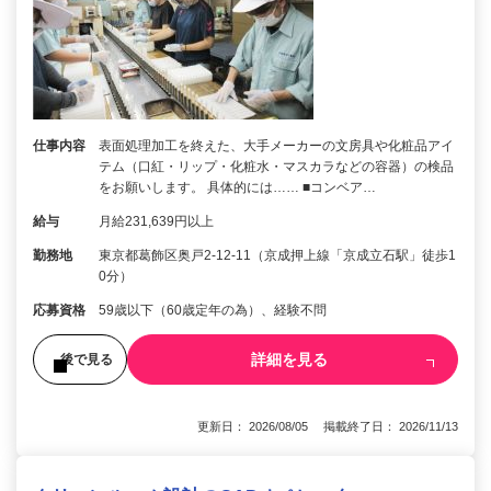
仕事内容
表面処理加工を終えた、大手メーカーの文房具や化粧品アイ
テム（口紅・リップ・化粧水・マスカラなどの容器）の検品
をお願いします。 具体的には…… ■コンベア…
給与
月給231,639円以上
勤務地
東京都葛飾区奥戸2-12-11（京成押上線「京成立石駅」徒歩1
0分）
応募資格
59歳以下（60歳定年の為）、経験不問
詳細を見る
後で見る
更新日： 2026/08/05 掲載終了日： 2026/11/13