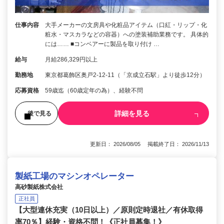
仕事内容
大手メーカーの文房具や化粧品アイテム（口紅・リップ・化
粧水・マスカラなどの容器）への塗装補助業務です。 具体的
には…… ■コンベアーに製品を取り付け …
給与
月給286,329円以上
勤務地
東京都葛飾区奥戸2-12-11（「京成立石駅」より徒歩12分）
応募資格
59歳迄（60歳定年の為）、経験不問
詳細を見る
後で見る
更新日： 2026/08/05 掲載終了日： 2026/11/13
製紙工場のマシンオペレーター
高砂製紙株式会社
正社員
【大型連休充実（10日以上）／原則定時退社／有休取得
率70％】経験・資格不問！《正社員募集！》