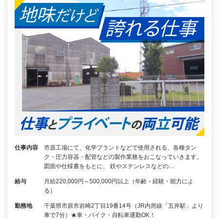
仕事内容
市原工場にて、化学プラントなどで使用される、各種タン
ク・圧力容器・配管などの製作業務をおこなっていきます。
図面や仕様書をもとに、 鉄やステンレスなどの…
給与
月給220,000円～500,000円以上（年齢・経験・能力によ
る）
勤務地
千葉県市原市岩崎2丁目19番14号（JR内房線「五井駅」より
車で7分）★車・バイク・自転車通勤OK！