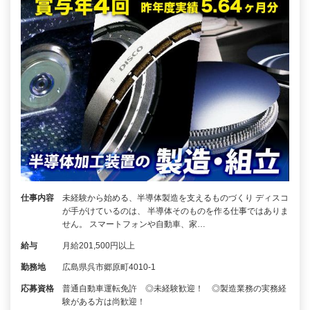
仕事内容
未経験から始める、半導体製造を支えるものづくり ディスコ
が手がけているのは、 半導体そのものを作る仕事ではありま
せん。 スマートフォンや自動車、家…
給与
月給201,500円以上
勤務地
広島県呉市郷原町4010-1
応募資格
普通自動車運転免許 ◎未経験歓迎！ ◎製造業務の実務経
験がある方は尚歓迎！