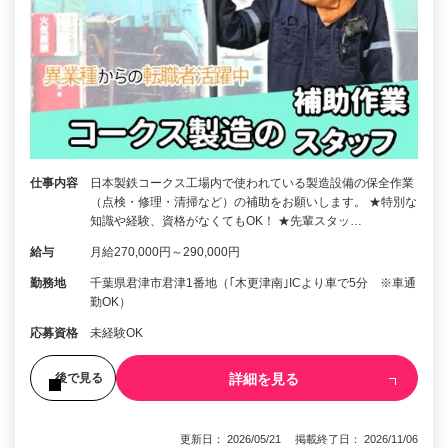
仕事内容
日本製鉄コークス工場内で使われている製造設備の保全作業
（点検・修理・清掃など）の補助をお願いします。 ★特別な
知識や経験、資格がなくてもOK！ ★先輩スタッ…
給与
月給270,000円～290,000円
勤務地
千葉県君津市君津1番地（｢木更津南｣ICより車で5分 ※車通
勤OK）
応募資格
未経験OK
詳細を見る
後で見る
更新日： 2026/05/21 掲載終了日： 2026/11/06