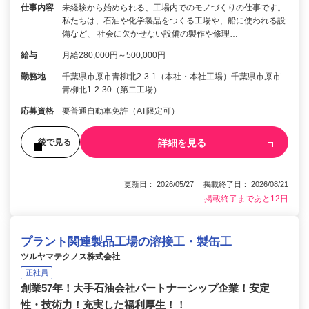
仕事内容
未経験から始められる、工場内でのモノづくりの仕事です。
私たちは、石油や化学製品をつくる工場や、船に使われる設
備など、 社会に欠かせない設備の製作や修理…
給与
月給280,000円～500,000円
勤務地
千葉県市原市青柳北2-3-1（本社・本社工場）千葉県市原市
青柳北1-2-30（第二工場）
応募資格
要普通自動車免許（AT限定可）
詳細を見る
後で見る
更新日： 2026/05/27 掲載終了日： 2026/08/21
掲載終了まであと12日
プラント関連製品工場の溶接工・製缶工
ツルヤマテクノス株式会社
正社員
創業57年！大手石油会社パートナーシップ企業！安定
性・技術力！充実した福利厚生！！