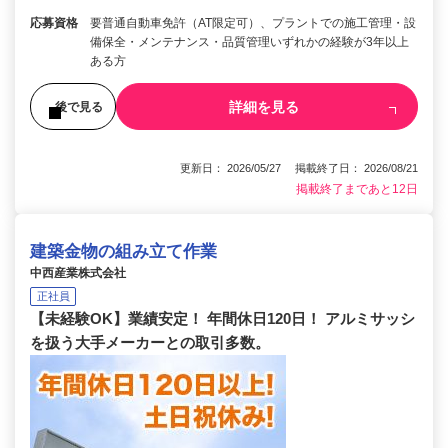
応募資格
要普通自動車免許（AT限定可）、プラントでの施工管理・設
備保全・メンテナンス・品質管理いずれかの経験が3年以上
ある方
詳細を見る
後で見る
更新日： 2026/05/27 掲載終了日： 2026/08/21
掲載終了まであと12日
建築金物の組み立て作業
中西産業株式会社
正社員
【未経験OK】業績安定！ 年間休日120日！ アルミサッシ
を扱う大手メーカーとの取引多数。