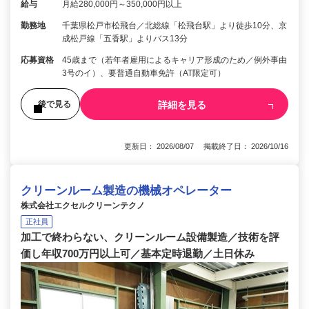
給与
月給280,000円～350,000円以上
勤務地
千葉県松戸市松飛台／北総線「松飛台駅」より徒歩10分、京
成松戸線「五香駅」よりバス13分
応募資格
45歳まで（若年者雇用によるキャリア形成のため／例外事由
3号のイ）、要普通自動車免許（AT限定可）
詳細を見る
後で見る
更新日： 2026/08/07 掲載終了日： 2026/10/16
クリーンルーム製造の機械オペレーター
株式会社エクセルクリーンテクノ
正社員
加工で終わらない、クリーンルーム設備製造／技術を評
価し年収700万円以上可／基本定時退勤／土日休み