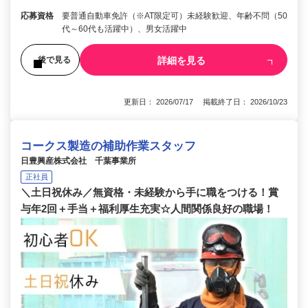
応募資格
要普通自動車免許（※AT限定可）未経験歓迎、年齢不問（50
代～60代も活躍中）、男女活躍中
詳細を見る
後で見る
更新日： 2026/07/17 掲載終了日： 2026/10/23
コークス製造の補助作業スタッフ
日豊興産株式会社 千葉事業所
正社員
＼土日祝休み／無資格・未経験から手に職をつける！賞
与年2回＋手当＋福利厚生充実☆人間関係良好の職場！