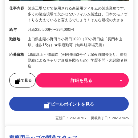
仕事内容
製造工場などで使用される産業用フィルムの製造業務です。
多くの製造現場で欠かせないフィルム製造は、日本のモノづ
くりを支えていると言えるでしょう！そんな規模の大きさ…
給与
月給225,500円〜294,000円
勤務地
山口県山陽小野田市小野田1020（JR小野田線「長門本山
駅」徒歩15分）★車通勤可（無料駐車場完備）
応募資格
18歳以上～40歳迄（例外事由3号イ：深夜時間帯あり、長期
勤続によるキャリア形成を図るため）学歴不問・未経験者歓
迎
詳細を見る
後で見る
アピールポイントを見る
更新日： 2026/07/17 掲載終了日： 2026/09/25
家庭用ラップの製造スタッフ