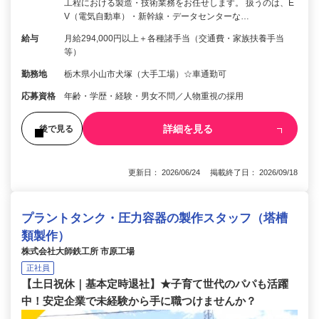
工程における製造・技術業務をお任せします。 扱うのは、E
V（電気自動車）・新幹線・データセンターな…
給与
月給294,000円以上＋各種諸手当（交通費・家族扶養手当
等）
勤務地
栃木県小山市犬塚（大手工場）☆車通勤可
応募資格
年齢・学歴・経験・男⼥不問／⼈物重視の採⽤
詳細を見る
後で見る
更新日： 2026/06/24 掲載終了日： 2026/09/18
プラントタンク・圧力容器の製作スタッフ（塔槽
類製作）
株式会社大師鉄工所 市原工場
正社員
【土日祝休｜基本定時退社】★子育て世代のパパも活躍
中！安定企業で未経験から手に職つけませんか？