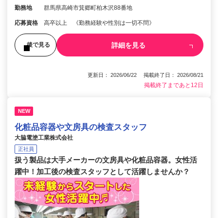
勤務地
群馬県高崎市箕郷町柏木沢88番地
応募資格
高卒以上 《勤務経験や性別は一切不問》
詳細を見る
後で見る
更新日： 2026/06/22 掲載終了日： 2026/08/21
掲載終了まであと12日
NEW
化粧品容器や文房具の検査スタッフ
大脇電塗工業株式会社
正社員
扱う製品は大手メーカーの文房具や化粧品容器。女性活
躍中！加工後の検査スタッフとして活躍しませんか？