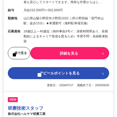
者も安心してスタートできます。簡単な作業からはじ…
給与
月給232,500円〜302,000円
勤務地
山口県山陽小野田市小野田1020（JR小野田線「長門本山
駅」徒歩15分）★車通勤可（無料駐車場完備）
応募資格
18歳以上～40歳迄（例外事由3号イ：深夜時間帯あり、長期
勤続によるキャリア形成を図るため）学歴不問・未経験者歓
迎
詳細を見る
後で見る
アピールポイントを見る
更新日： 2026/07/17 掲載終了日： 2026/09/25
NEW
研磨技術スタッフ
株式会社ハルヤマ研磨工業