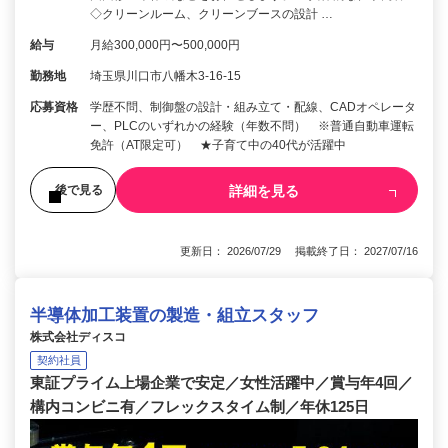
◇クリーンルーム、クリーンブースの設計 …
給与
月給300,000円〜500,000円
勤務地
埼玉県川口市八幡木3-16-15
応募資格
学歴不問、制御盤の設計・組み立て・配線、CADオペレータ
ー、PLCのいずれかの経験（年数不問） ※普通自動車運転
免許（AT限定可） ★子育て中の40代が活躍中
詳細を見る
後で見る
更新日： 2026/07/29 掲載終了日： 2027/07/16
半導体加工装置の製造・組立スタッフ
株式会社ディスコ
契約社員
東証プライム上場企業で安定／女性活躍中／賞与年4回／
構内コンビニ有／フレックスタイム制／年休125日