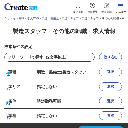
後で見る
閲覧履歴
会員登録
メニュー
クリエイト転職・求人TOP
＞
製造・整備士
＞
製造スタッフ
＞
製造スタッフ・その他の転職・求人
製造スタッフ・その他の転職・求人情報
検索条件の設定
絞り込む
職種
製造・整備士(製造スタッフ)
選択
エリア
指定しない
選択
条件
時短勤務可能
選択
業種
指定しない
選択