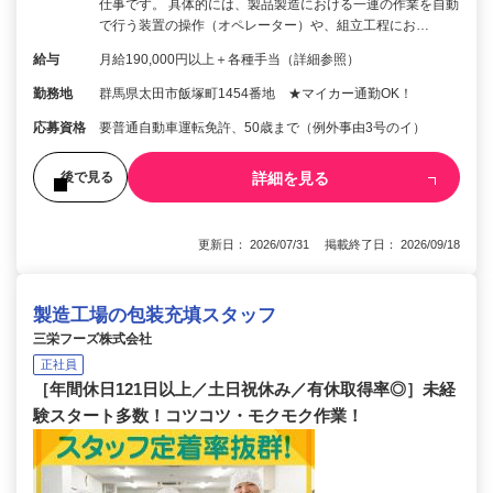
仕事です。 具体的には、製品製造における一連の作業を自動
で行う装置の操作（オペレーター）や、組立工程にお…
給与
月給190,000円以上＋各種手当（詳細参照）
勤務地
群馬県太田市飯塚町1454番地 ★マイカー通勤OK！
応募資格
要普通自動車運転免許、50歳まで（例外事由3号のイ）
詳細を見る
後で見る
更新日： 2026/07/31 掲載終了日： 2026/09/18
製造工場の包装充填スタッフ
三栄フーズ株式会社
正社員
［年間休日121日以上／土日祝休み／有休取得率◎］未経
験スタート多数！コツコツ・モクモク作業！