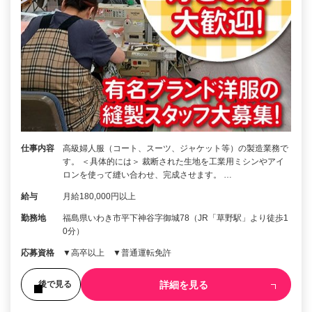
仕事内容
高級婦人服（コート、スーツ、ジャケット等）の製造業務で
す。 ＜具体的には＞ 裁断された生地を工業用ミシンやアイ
ロンを使って縫い合わせ、完成させます。 …
給与
月給180,000円以上
勤務地
福島県いわき市平下神谷字御城78（JR「草野駅」より徒歩1
0分）
応募資格
▼高卒以上 ▼普通運転免許
詳細を見る
後で見る