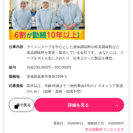
仕事内容
ラーメンスープを中心とした液体調味料や粉末調味料など、
食品調味料を製造・販売している会社です。 あなたには、ス
ープをボトル缶に入れたり、出来上がった製品を梱包…
給与
月給230,000円～300,000円
勤務地
茨城県坂東市沓掛1999-3
応募資格
高卒以上、年齢40歳まで（例外事由3号のイ ※キャリア形成
のため）《経験・資格・知識不問》
詳細を見る
後で見る
更新日： 2026/06/11 掲載終了日： 2026/08/07
本日掲載終了になります