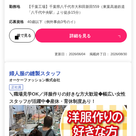
勤務地
【千葉工場】千葉県八千代市大和田新田559（東葉高速鉄道
「八千代中央駅」より徒歩15分）
応募資格
40歳以下（例外事由3号のイ）
詳細を見る
後で見る
更新日： 2026/06/04 掲載終了日： 2026/08/30
婦人服の縫製スタッフ
オーケーファッション株式会社
正社員
＼職場見学OK／洋服作りの好きな方大歓迎◆幅広い女性
スタッフが活躍中◆産休・育休制度あり！