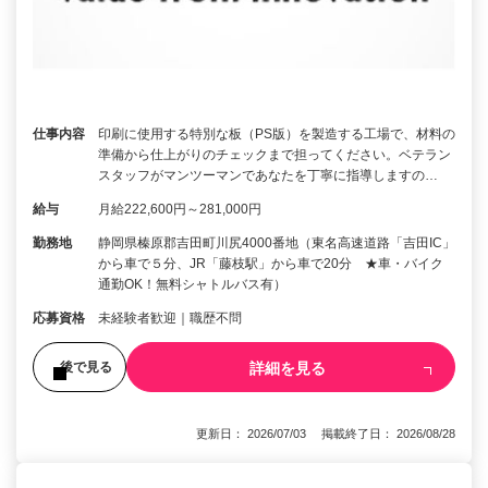
仕事内容
印刷に使用する特別な板（PS版）を製造する工場で、材料の
準備から仕上がりのチェックまで担ってください。ベテラン
スタッフがマンツーマンであなたを丁寧に指導しますの…
給与
月給222,600円～281,000円
勤務地
静岡県榛原郡吉田町川尻4000番地（東名高速道路「吉田IC」
から車で５分、JR「藤枝駅」から車で20分 ★車・バイク
通勤OK！無料シャトルバス有）
応募資格
未経験者歓迎｜職歴不問
詳細を見る
後で見る
更新日： 2026/07/03 掲載終了日： 2026/08/28