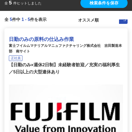
5
検索条件を保存
全
件ヒットしました
5
1
-
5
全
件中
件を表示
日勤のみの原料の仕込み作業
富士フイルムマテリアルマニュファクチャリング株式会社 吉田製造本
部 南サイト
正社員
【日勤のみ×週休2日制】未経験者歓迎／充実の福利厚生
／5日以上の大型連休あり