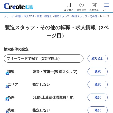
後で見る
閲覧履歴
会員登録
メニュー
クリエイト転職・求人TOP
＞
製造・整備士
＞
製造スタッフ
＞
製造スタッフ・その他
＞
2ページ目
製造スタッフ・その他の転職・求人情報（2ペ
ージ目）
検索条件の設定
絞り込む
職種
製造・整備士(製造スタッフ)
選択
エリア
指定しない
選択
条件
5日以上連続休暇取得可能
選択
業種
指定しない
選択