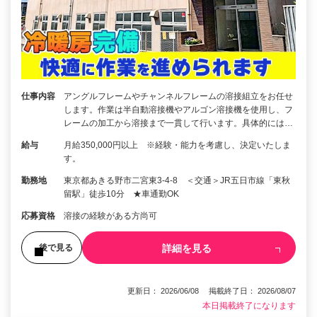
仕事内容
アングルフレームやチャンネルフレームの溶接組立をお任せ
します。作業は半自動溶接機やアルゴン溶接機を使用し、フ
レームの加工から溶接まで一貫して行います。具体的には…
給与
月給350,000円以上 ※経験・能力を考慮し、決定いたしま
す。
勤務地
東京都あきる野市二宮東3-4-8 ＜交通＞JR五日市線「東秋
留駅」徒歩10分 ★車通勤OK
応募資格
溶接の経験がある方尚可
詳細を見る
後で見る
更新日： 2026/06/08 掲載終了日： 2026/08/07
本日掲載終了になります