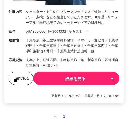
仕事内容
シャッター・ドアのアフターメンテナンス（修理・リニュー
アル・点検）などを担当していただきます。 ■修理・リニュ
ーアル／既存現場でのシャッターやドアの修理対…
給与
月給260,000円～300,000円からスタート
勤務地
千葉県成田市三里塚字御料牧場 ※マイカー通勤可／千葉県
成田市・千葉県富里市・千葉県佐倉市・千葉県印西市・千葉
県印旛郡酒々井町・千葉県山武郡芝山町 他
応募資格
高卒以上、経験不問、未経験歓迎！第二新卒歓迎！要普通自
動車免許（AT限定可）
詳細を見る
後で見る
更新日： 2026/07/30 掲載終了日： 2026/09/04
＜
1
2