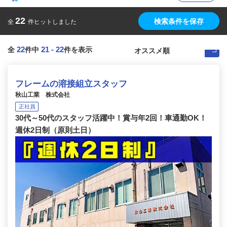
22
検索条件を保存
全
件ヒットしました
22
21
-
22
全
件中
件を表示
フレームの溶接組立スタッフ
秋山工業 株式会社
正社員
30代～50代のスタッフ活躍中！賞与年2回！車通勤OK！
週休2日制（原則土日）