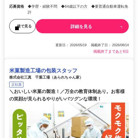
応募資格
◆学歴・経験不問 ◆64歳以下の方 ◆要普通自動車運転免
許
詳細を見る
後で見る
更新日： 2026/05/19 掲載終了日： 2026/08/14
掲載終了まであと6日
米菓製造工場の包装スタッフ
株式会社三真 千葉工場（あられちゃん家）
正社員
＼おいしい米菓の製造！／万全の教育体制あり。お客様
の笑顔が見られるやりがいバツグンな環境！