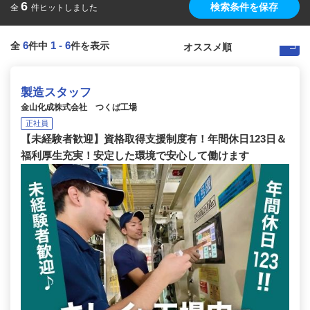
6
検索条件を保存
全
件ヒットしました
6
1
-
6
全
件中
件を表示
製造スタッフ
金山化成株式会社 つくば工場
正社員
【未経験者歓迎】資格取得支援制度有！年間休日123日＆
福利厚生充実！安定した環境で安心して働けます