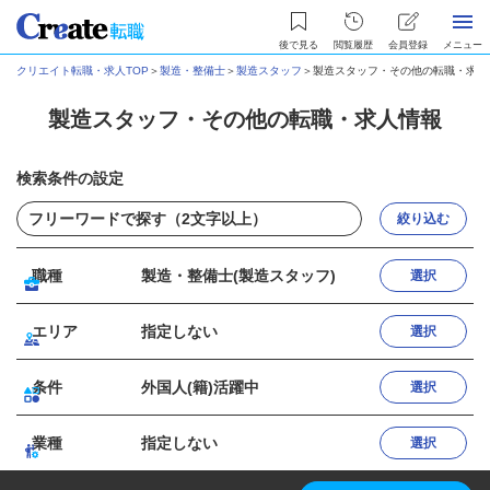
後で見る
閲覧履歴
会員登録
メニュー
クリエイト転職・求人TOP
＞
製造・整備士
＞
製造スタッフ
＞
製造スタッフ・その他の転職・求人
製造スタッフ・その他の転職・求人情報
検索条件の設定
絞り込む
職種
製造・整備士(製造スタッフ)
選択
エリア
指定しない
選択
条件
外国人(籍)活躍中
選択
業種
指定しない
選択