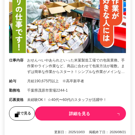
仕事内容
おせんべいやあられといった米菓製造工場での包装業務。手
作業やライン作業など、商品に合わせて包装方法が複数。ま
ずは簡単な作業からスタート！シンプルな作業がメインな…
給与
月給190,675円以上 ※高卒新卒者
勤務地
千葉県茂原市萱場2244-1
応募資格
未経験OK！ ☆40代〜60代のスタッフが活躍中！
詳細を見る
後で見る
更新日： 2025/10/03 掲載終了日： 2026/08/21