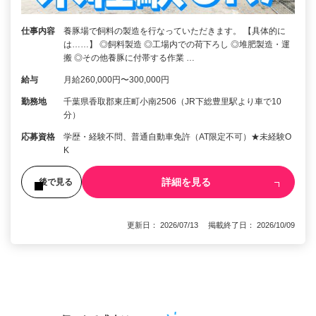
仕事内容
養豚場で飼料の製造を行なっていただきます。 【具体的に
は……】 ◎飼料製造 ◎工場内での荷下ろし ◎堆肥製造・運
搬 ◎その他養豚に付帯する作業 …
給与
月給260,000円〜300,000円
勤務地
千葉県香取郡東庄町小南2506（JR下総豊里駅より車で10
分）
応募資格
学歴・経験不問、普通自動車免許（AT限定不可）★未経験O
K
詳細を見る
後で見る
更新日： 2026/07/13 掲載終了日： 2026/10/09
1