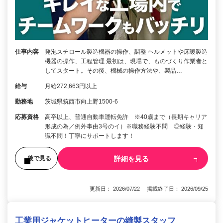
仕事内容
発泡スチロール製造機器の操作、調整 ヘルメットや床暖製造
機器の操作、工程管理 最初は、現場で、ものづくり作業者と
してスタート。その後、機械の操作方法や、製品…
給与
月給272,663円以上
勤務地
茨城県筑西市向上野1500-6
応募資格
高卒以上、普通自動車運転免許 ※40歳まで（長期キャリア
形成の為／例外事由3号のイ）※職務経験不問 ◎経験・知
識不問！丁寧にサポートします！
詳細を見る
後で見る
更新日： 2026/07/22 掲載終了日： 2026/09/25
工業用ジャケットヒーターの縫製スタッフ