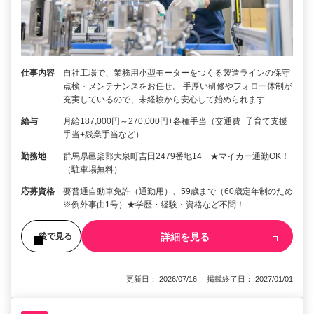
仕事内容
自社工場で、業務用小型モーターをつくる製造ラインの保守
点検・メンテナンスをお任せ。 手厚い研修やフォロー体制が
充実しているので、未経験から安心して始められます…
給与
月給187,000円～270,000円+各種手当（交通費+子育て支援
手当+残業手当など）
勤務地
群馬県邑楽郡大泉町吉田2479番地14 ★マイカー通勤OK！
（駐車場無料）
応募資格
要普通自動車免許（通勤用）、59歳まで（60歳定年制のため
※例外事由1号）★学歴・経験・資格など不問！
詳細を見る
後で見る
更新日： 2026/07/16 掲載終了日： 2027/01/01