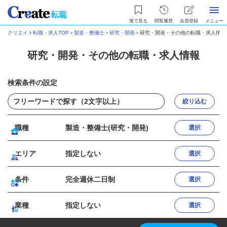
後で見る
閲覧履歴
会員登録
メニュー
クリエイト転職・求人TOP
＞
製造・整備士
＞
研究・開発
＞
研究・開発・その他の転職・求人情報
研究・開発・その他の転職・求人情報
検索条件の設定
絞り込む
職種
製造・整備士(研究・開発)
選択
エリア
指定しない
選択
条件
完全週休二日制
選択
業種
指定しない
選択