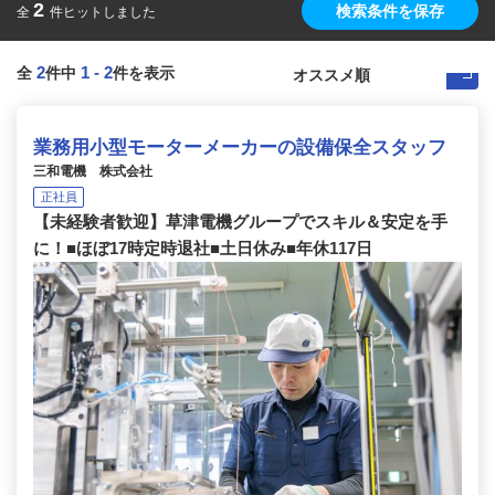
2
検索条件を保存
全
件ヒットしました
2
1
-
2
全
件中
件を表示
業務用小型モーターメーカーの設備保全スタッフ
三和電機 株式会社
正社員
【未経験者歓迎】草津電機グループでスキル＆安定を手
に！■ほぼ17時定時退社■土日休み■年休117日