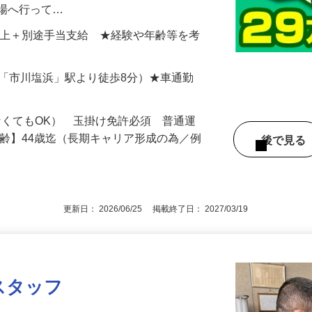
・塗装を行ないます。また、故障などのト
現場へ行って…
859円以上＋別途手当支給 ★経験や年齢等を考
（JR「市川塩浜」駅より徒歩8分）★車通勤
なくてもOK） 玉掛け免許必須 普通運
年齢】44歳迄（長期キャリア形成の為／例
後で見
更新日： 2026/06/25 掲載終了日： 2027/03/19
スタッフ