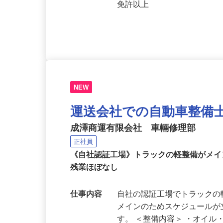
応募資格
経験・資格・学歴不問 ★
免許以上
NEW
運送会社での自動車整備
成澤商運有限会社 車輛修理部
正社員
《自社認証工場》トラックの軽整備がメ
残業ほぼなし
仕事内容
自社の認証工場でトラック