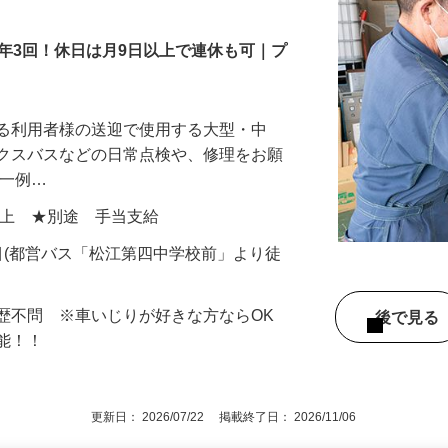
年3回！休日は月9日以上で連休も可｜プ
する利用者様の送迎で使用する大型・中
ックスバスなどの日常点検や、修理をお願
の一例…
00円以上 ★別途 手当支給
目(都営バス「松江第四中学校前」より徒
歴不問 ※車いじりが好きな方ならOK
後で見
能！！