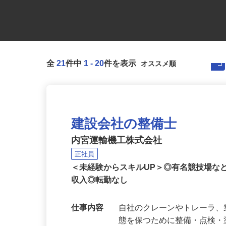
全
21
件中
1
-
20
件を表示
建設会社の整備士
内宮運輸機工株式会社
正社員
＜未経験からスキルUP＞◎有名競技場な
収入◎転勤なし
仕事内容
自社のクレーンやトレーラ