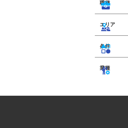
職種
エリア
条件
業種