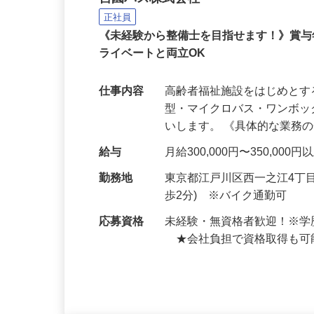
宮園バス株式会社
正社員
《未経験から整備士を目指せます！》賞与
ライベートと両立OK
仕事内容
高齢者福祉施設をはじめと
型・マイクロバス・ワンボ
いします。 《具体的な業務
給与
月給300,000円〜350,0
勤務地
東京都江戸川区西一之江4丁
歩2分) ※バイク通勤可
応募資格
未経験・無資格者歓迎！※学
★会社負担で資格取得も可