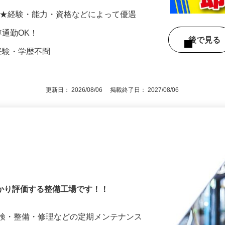
が立てやすく自分のペースで作業できま
・…
000円 ★経験・能力・資格などによって優遇
★車通勤OK！
後で見
経験・学歴不問
更新日： 2026/08/06 掲載終了日： 2027/08/06
っかり評価する整備工場です！！