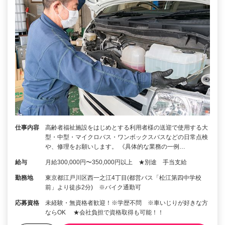
仕事内容
高齢者福祉施設をはじめとする利用者様の送迎で使用する大
型・中型・マイクロバス・ワンボックスバスなどの日常点検
や、修理をお願いします。 《具体的な業務の一例…
給与
月給300,000円〜350,000円以上 ★別途 手当支給
勤務地
東京都江戸川区西一之江4丁目(都営バス「松江第四中学校
前」より徒歩2分) ※バイク通勤可
応募資格
未経験・無資格者歓迎！※学歴不問 ※車いじりが好きな方
ならOK ★会社負担で資格取得も可能！！