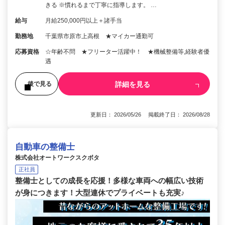
きる ※慣れるまで丁寧に指導します。 …
給与
月給250,000円以上＋諸手当
勤務地
千葉県市原市上高根 ★マイカー通勤可
応募資格
☆年齢不問 ★フリーター活躍中！ ★機械整備等,経験者優
遇
詳細を見る
後で見る
更新日： 2026/05/26 掲載終了日： 2026/08/28
自動車の整備士
株式会社オートワークスクボタ
正社員
整備士としての成長を応援！多様な車両への幅広い技術
が身につきます！大型連休でプライベートも充実♪