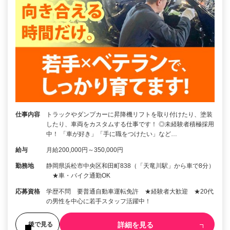
仕事内容
トラックやダンプカーに昇降機リフトを取り付けたり、塗装
したり、車両をカスタムする仕事です！ ◎未経験者積極採用
中！ 「車が好き」「手に職をつけたい」など…
給与
月給200,000円～350,000円
勤務地
静岡県浜松市中央区和田町838（「天竜川駅」から車で8分）
★車・バイク通勤OK
応募資格
学歴不問 要普通自動車運転免許 ★経験者大歓迎 ★20代
の男性を中心に若手スタッフ活躍中！
詳細を見る
後で見る