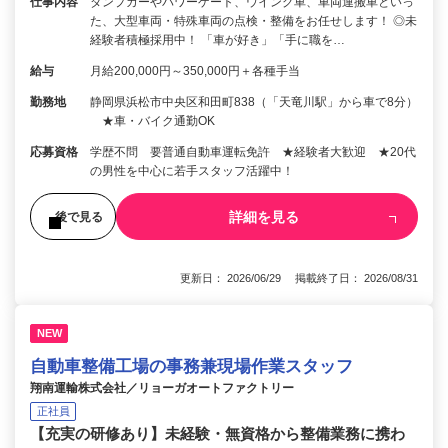
仕事内容
ダンプカーやパワーゲート、ウイング車、車両運搬車といっ
た、大型車両・特殊車両の点検・整備をお任せします！ ◎未
経験者積極採用中！ 「車が好き」「手に職を…
給与
月給200,000円～350,000円＋各種手当
勤務地
静岡県浜松市中央区和田町838（「天竜川駅」から車で8分）
★車・バイク通勤OK
応募資格
学歴不問 要普通自動車運転免許 ★経験者大歓迎 ★20代
の男性を中心に若手スタッフ活躍中！
詳細を見る
後で見る
更新日： 2026/06/29 掲載終了日： 2026/08/31
NEW
自動車整備工場の事務兼現場作業スタッフ
翔南運輸株式会社／リョーガオートファクトリー
正社員
【充実の研修あり】未経験・無資格から整備業務に携わ