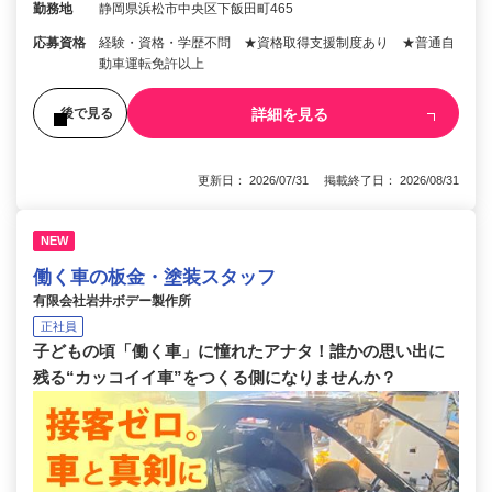
勤務地
静岡県浜松市中央区下飯田町465
応募資格
経験・資格・学歴不問 ★資格取得支援制度あり ★普通自
動車運転免許以上
詳細を見る
後で見る
更新日： 2026/07/31 掲載終了日： 2026/08/31
NEW
働く車の板金・塗装スタッフ
有限会社岩井ボデー製作所
正社員
子どもの頃「働く車」に憧れたアナタ！誰かの思い出に
残る“カッコイイ車”をつくる側になりませんか？