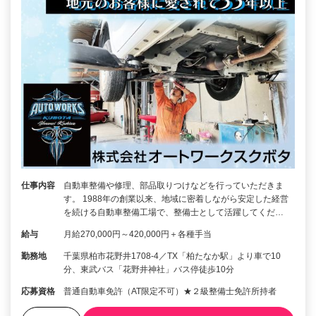
仕事内容
自動車整備や修理、部品取りつけなどを行っていただきま
す。 1988年の創業以来、地域に密着しながら安定した経営
を続ける自動車整備工場で、整備士として活躍してくだ…
給与
月給270,000円～420,000円＋各種手当
勤務地
千葉県柏市花野井1708-4／TX「柏たなか駅」より車で10
分、東武バス「花野井神社」バス停徒歩10分
応募資格
普通自動車免許（AT限定不可）★２級整備士免許所持者