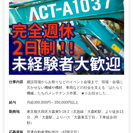
仕事内容
建設現場からお祭りなどのイベント会場まで、現場・会場に
欠かせない機械や機材、車両などの社会を支える「はたらく
機械」たちのメンテナンス作業。 ★☆お任せした…
給与
月給300,000円～350,000円以上
勤務地
東京都大田区大森東5-18-2（京急線「大森町駅」より徒歩13
分、JR「大森駅」よりバス「大森東五丁目」下車徒歩30
秒）
応募資格
普通自動車運転免許（AT限定可）