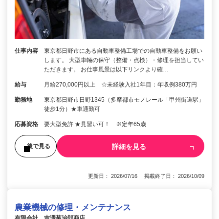
仕事内容
東京都日野市にある自動車整備工場での自動車整備をお願い
します。 大型車輛の保守（整備・点検）・修理を担当してい
ただきます。 お仕事風景は以下リンクより確…
給与
月給270,000円以上 ☆未経験入社1年目：年収例380万円
勤務地
東京都日野市日野1345（多摩都市モノレール「甲州街道駅」
徒歩1分）★車通勤可
応募資格
要大型免許 ★見習い可！ ※定年65歳
詳細を見る
後で見る
更新日： 2026/07/16 掲載終了日： 2026/10/09
農業機械の修理・メンテナンス
有限会社 吉澤菊治郎商店