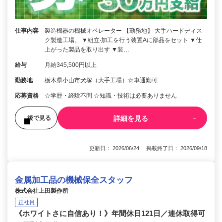
仕事内容
製造機器の機械オペレーター 【勤務地】 大手ハードディス
ク製造工場。 ▼組立‧加工を行う装置Aに部品をセット ▼仕
上がった製品を取り出す ▼装…
給与
月給345,500円以上
勤務地
栃木県小山市犬塚（大手工場）☆車通勤可
応募資格
☆学歴・経験不問 ☆知識・技術は必要ありません
詳細を見る
後で見る
更新日： 2026/06/24 掲載終了日： 2026/09/18
金属加工品の機械保全スタッフ
株式会社上田製作所
正社員
《ホワイトさに自信あり！》年間休日121日／連休取得可