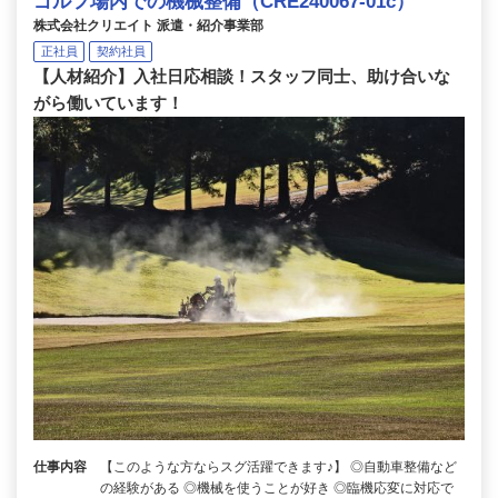
ゴルフ場内での機械整備（CRE240067-01c）
株式会社クリエイト 派遣・紹介事業部
正社員
契約社員
【人材紹介】入社日応相談！スタッフ同士、助け合いな
がら働いています！
仕事内容
【このような方ならスグ活躍できます♪】 ◎自動車整備など
の経験がある ◎機械を使うことが好き ◎臨機応変に対応で