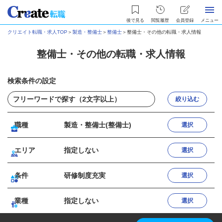
後で見る
閲覧履歴
会員登録
メニュー
クリエイト転職・求人TOP
＞
製造・整備士
＞
整備士
＞
整備士・その他の転職・求人情報
整備士・その他の転職・求人情報
検索条件の設定
絞り込む
職種
製造・整備士(整備士)
選択
エリア
指定しない
選択
条件
研修制度充実
選択
業種
指定しない
選択