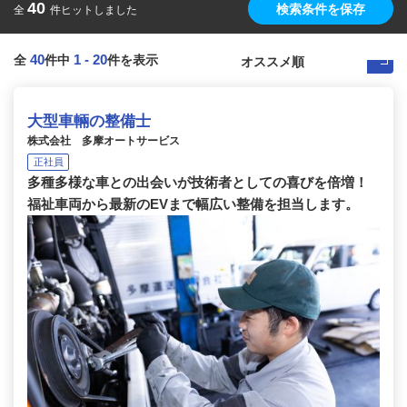
40
検索条件を保存
全
件ヒットしました
40
1
-
20
全
件中
件を表示
大型車輛の整備士
株式会社 多摩オートサービス
正社員
多種多様な車との出会いが技術者としての喜びを倍増！
福祉車両から最新のEVまで幅広い整備を担当します。