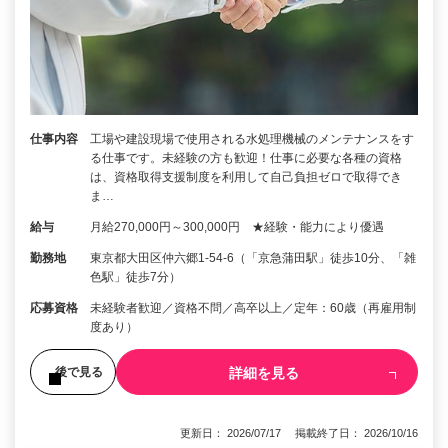
仕事内容
工場や建設現場で使用される水処理機械のメンテナンスをす
る仕事です。未経験の方も歓迎！仕事に必要な各種の資格
は、資格取得支援制度を利用して自己負担ゼロで取得でき
ま…
給与
月給270,000円～300,000円 ★経験・能力により優遇
勤務地
東京都大田区仲六郷1-54-6（「京急蒲田駅」徒歩10分、「雑
色駅」徒歩7分）
応募資格
未経験者歓迎／資格不問／高卒以上／定年：60歳（再雇用制
度あり）
詳細を見る
後で見る
更新日： 2026/07/17 掲載終了日： 2026/10/16