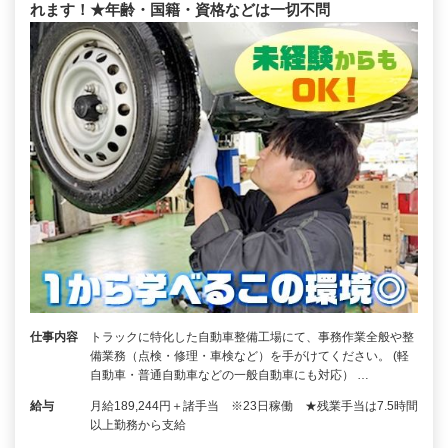
れます！★年齢・国籍・資格などは一切不問
仕事内容
トラックに特化した自動車整備工場にて、事務作業全般や整
備業務（点検・修理・車検など）を手がけてください。 (軽
自動車・普通自動車などの一般自動車にも対応） …
給与
月給189,244円＋諸手当 ※23日稼働 ★残業手当は7.5時間
以上勤務から支給