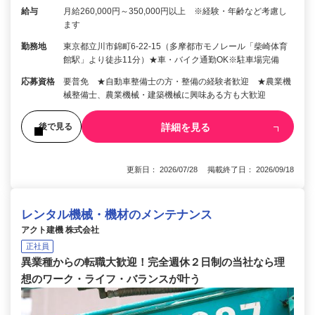
給与
月給260,000円～350,000円以上 ※経験・年齢など考慮し
ます
勤務地
東京都立川市錦町6-22-15（多摩都市モノレール「柴崎体育
館駅」より徒歩11分）★車・バイク通勤OK※駐車場完備
応募資格
要普免 ★自動車整備士の方・整備の経験者歓迎 ★農業機
械整備士、農業機械・建築機械に興味ある方も大歓迎
詳細を見る
後で見る
更新日： 2026/07/28 掲載終了日： 2026/09/18
レンタル機械・機材のメンテナンス
アクト建機 株式会社
正社員
異業種からの転職大歓迎！完全週休２日制の当社なら理
想のワーク・ライフ・バランスが叶う