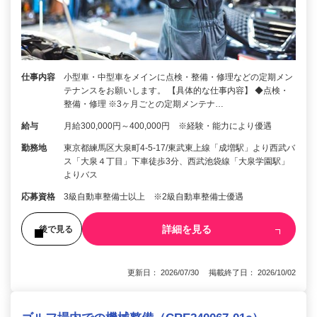
仕事内容
小型車・中型車をメインに点検・整備・修理などの定期メン
テナンスをお願いします。 【具体的な仕事内容】 ◆点検・
整備・修理 ※3ヶ月ごとの定期メンテナ…
給与
月給300,000円～400,000円 ※経験・能力により優遇
勤務地
東京都練馬区大泉町4-5-17/東武東上線「成増駅」より西武バ
ス「大泉４丁目」下車徒歩3分、西武池袋線「大泉学園駅」
よりバス
応募資格
3級自動車整備士以上 ※2級自動車整備士優遇
詳細を見る
後で見る
更新日： 2026/07/30 掲載終了日： 2026/10/02