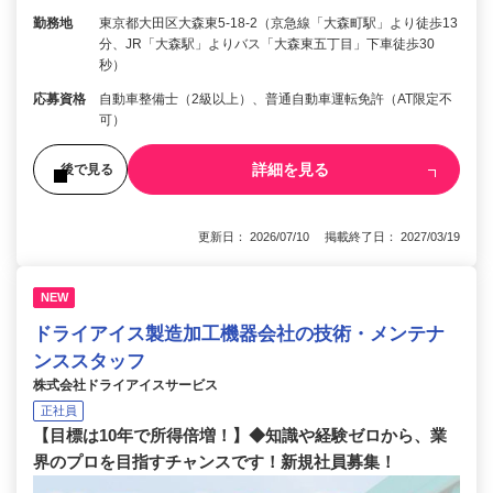
勤務地
東京都大田区大森東5-18-2（京急線「大森町駅」より徒歩13
分、JR「大森駅」よりバス「大森東五丁目」下車徒歩30
秒）
応募資格
自動車整備士（2級以上）、普通自動車運転免許（AT限定不
可）
詳細を見る
後で見る
更新日： 2026/07/10 掲載終了日： 2027/03/19
NEW
ドライアイス製造加工機器会社の技術・メンテナ
ンススタッフ
株式会社ドライアイスサービス
正社員
【目標は10年で所得倍増！】◆知識や経験ゼロから、業
界のプロを目指すチャンスです！新規社員募集！