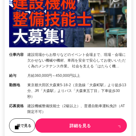
仕事内容
建設現場からお祭りなどのイベント会場まで、現場・会場に
欠かせない機械や機材、車両を安全で安心してお使いいただ
く為のメンテナンス作業。 社会を支える「はたらく機…
給与
月給360,000円～450,000円以上
勤務地
東京都大田区大森東5-18-2（京急線「大森町駅」より徒歩13
分、JR「大森駅」よりバス「大森東五丁目」下車徒歩30
秒）
応募資格
建設機械整備技能士（2級以上）、普通自動車運転免許（AT
限定不可）
詳細を見る
後で見る