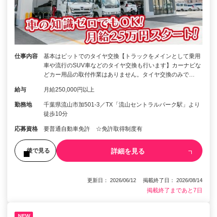
仕事内容
基本はピットでのタイヤ交換【トラックをメインとして乗用
車や流行のSUV車などのタイヤ交換も行います】カーナビな
どカー用品の取付作業はありません。タイヤ交換のみで…
給与
月給250,000円以上
勤務地
千葉県流山市加501-3／TX「流山セントラルパーク駅」より
徒歩10分
応募資格
要普通自動車免許 ☆免許取得制度有
詳細を見る
後で見る
更新日： 2026/06/12 掲載終了日： 2026/08/14
掲載終了まであと7日
NEW