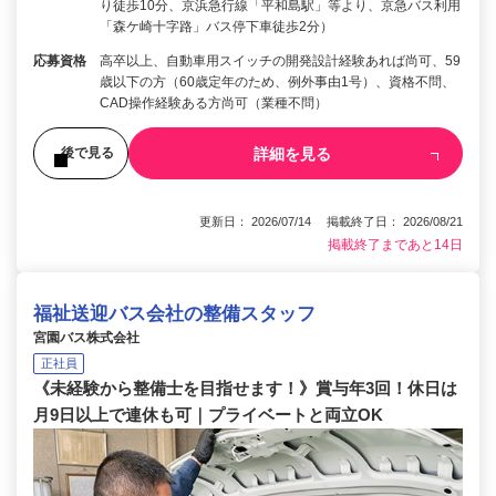
り徒歩10分、京浜急行線「平和島駅」等より、京急バス利用
「森ケ崎十字路」バス停下車徒歩2分）
応募資格
高卒以上、自動車用スイッチの開発設計経験あれば尚可、59
歳以下の方（60歳定年のため、例外事由1号）、資格不問、
CAD操作経験ある方尚可（業種不問）
詳細を見る
後で見る
更新日： 2026/07/14 掲載終了日： 2026/08/21
掲載終了まであと14日
福祉送迎バス会社の整備スタッフ
宮園バス株式会社
正社員
《未経験から整備士を目指せます！》賞与年3回！休日は
月9日以上で連休も可｜プライベートと両立OK