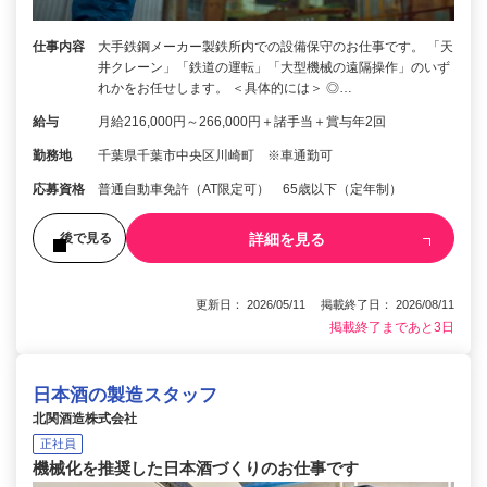
仕事内容
大手鉄鋼メーカー製鉄所内での設備保守のお仕事です。 「天
井クレーン」「鉄道の運転」「大型機械の遠隔操作」のいず
れかをお任せします。 ＜具体的には＞ ◎…
給与
月給216,000円～266,000円＋諸手当＋賞与年2回
勤務地
千葉県千葉市中央区川崎町 ※車通勤可
応募資格
普通自動車免許（AT限定可） 65歳以下（定年制）
詳細を見る
後で見る
更新日： 2026/05/11 掲載終了日： 2026/08/11
掲載終了まであと3日
日本酒の製造スタッフ
北関酒造株式会社
正社員
機械化を推奨した日本酒づくりのお仕事です