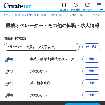
後で見る
閲覧履歴
会員登録
メニュー
クリエイト転職・求人TOP
＞
製造・整備士
＞
機械オペレーター
＞
機械オペレーター・その他の転
機械オペレーター・その他の転職・求人情報
検索条件の設定
絞り込む
職種
製造・整備士(機械オペレーター)
選択
エリア
指定しない
選択
条件
第二新卒歓迎
選択
業種
指定しない
選択