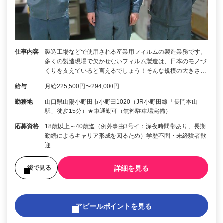
仕事内容
製造工場などで使用される産業用フィルムの製造業務です。
多くの製造現場で欠かせないフィルム製造は、日本のモノづ
くりを支えていると言えるでしょう！そんな規模の大きさ…
給与
月給225,500円〜294,000円
勤務地
山口県山陽小野田市小野田1020（JR小野田線「長門本山
駅」徒歩15分）★車通勤可（無料駐車場完備）
応募資格
18歳以上～40歳迄（例外事由3号イ：深夜時間帯あり、長期
勤続によるキャリア形成を図るため）学歴不問・未経験者歓
迎
詳細を見る
後で見る
アピールポイントを見る