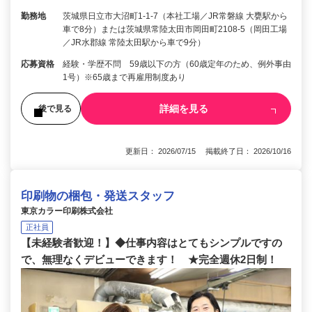
勤務地
茨城県日立市大沼町1-1-7（本社工場／JR常磐線 大甕駅から
車で8分）または茨城県常陸太田市岡田町2108-5（岡田工場
／JR水郡線 常陸太田駅から車で9分）
応募資格
経験・学歴不問 59歳以下の方（60歳定年のため、例外事由
1号）※65歳まで再雇用制度あり
詳細を見る
後で見る
更新日： 2026/07/15 掲載終了日： 2026/10/16
印刷物の梱包・発送スタッフ
東京カラー印刷株式会社
正社員
【未経験者歓迎！】◆仕事内容はとてもシンプルですの
で、無理なくデビューできます！ ★完全週休2日制！