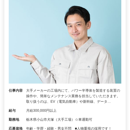
仕事内容
大手メーカーの工場内にて、パワー半導体を製造する装置の
操作や、簡単なメンテナンス業務を担当していただきます。
取り扱うのは、EV（電気自動車）や新幹線、データ…
給与
月給300,000円以上
勤務地
栃木県小山市犬塚（大手工場）☆車通勤可
応募資格
年齢・学歴・経験・男⼥不問 ■⼈物重視の採⽤です！