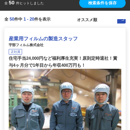
50
検索条件を保存
全
件ヒットしました
50
1
-
20
全
件中
件を表示
産業用フィルムの製造スタッフ
宇部フィルム株式会社
正社員
住宅手当24,000円など福利厚生充実！原則定時退社！賞
与4ヶ月分で1年目から年収400万円も！