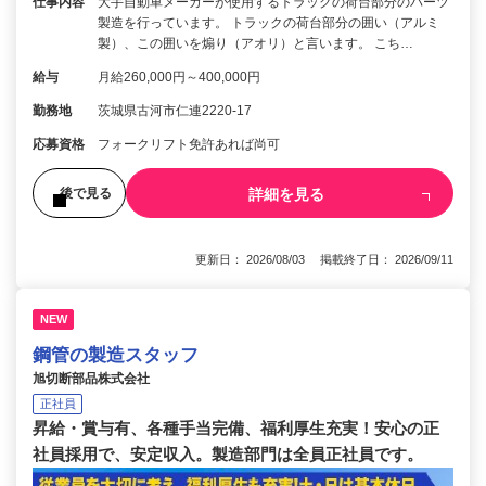
仕事内容
大手自動車メーカーが使用するトラックの荷台部分のパーツ
製造を行っています。 トラックの荷台部分の囲い（アルミ
製）、この囲いを煽り（アオリ）と言います。 こち…
給与
月給260,000円～400,000円
勤務地
茨城県古河市仁連2220-17
応募資格
フォークリフト免許あれば尚可
詳細を見る
後で見る
更新日： 2026/08/03 掲載終了日： 2026/09/11
NEW
鋼管の製造スタッフ
旭切断部品株式会社
正社員
昇給・賞与有、各種手当完備、福利厚生充実！安心の正
社員採用で、安定収入。製造部門は全員正社員です。