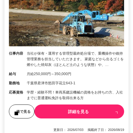
仕事内容
当社が保有・運用する管理型最終処分場で、重機操作や維持
管理業務を担当していただきます。 家庭などから出るゴミを
燃やした焼却灰（ほとんど土のような状態）や、…
給与
月給250,000円～350,000円
勤務地
千葉県君津市怒田字花立643-1
応募資格
学歴・経験不問！車両系建設機械の資格をお持ちの方、入社
までに普通運転免許を取得出来る方
詳細を見る
後で見る
更新日： 2026/07/03 掲載終了日： 2026/08/19