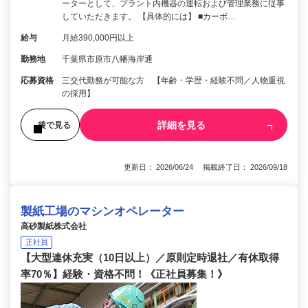
ーターとして、プラント内機器の運転および管理業務に従事
していただきます。 【具体的には】 ■カーボ…
給与
月給390,000円以上
勤務地
千葉県市原市八幡海岸通
応募資格
三交代勤務が可能な方 【年齢・学歴・経験不問／人物重視
の採用】
詳細を見る
後で見る
更新日： 2026/06/24 掲載終了日： 2026/09/18
製紙工場のマシンオペレーター
高砂製紙株式会社
正社員
【大型連休充実（10日以上）／原則定時退社／有休取得
率70％】経験・資格不問！《正社員募集！》