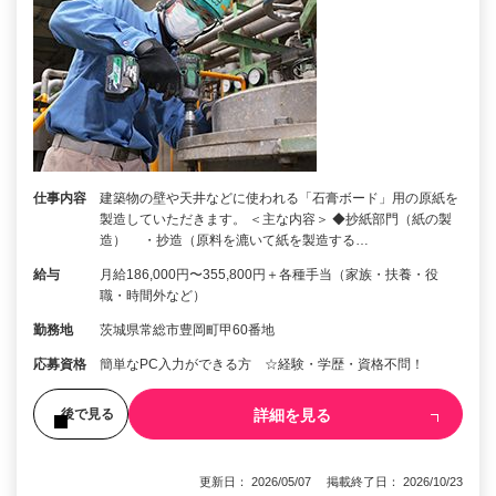
仕事内容
建築物の壁や天井などに使われる「石膏ボード」用の原紙を
製造していただきます。 ＜主な内容＞ ◆抄紙部門（紙の製
造） ・抄造（原料を漉いて紙を製造する…
給与
月給186,000円〜355,800円＋各種手当（家族・扶養・役
職・時間外など）
勤務地
茨城県常総市豊岡町甲60番地
応募資格
簡単なPC入力ができる方 ☆経験・学歴・資格不問！
詳細を見る
後で見る
更新日： 2026/05/07 掲載終了日： 2026/10/23