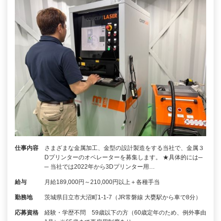
仕事内容
さまざまな金属加工、金型の設計製造をする当社で、金属３
Dプリンターのオペレーターを募集します。 ★具体的には─
─ 当社では2022年から3Dプリンター用…
給与
月給189,000円～210,000円以上＋各種手当
勤務地
茨城県日立市大沼町1-1-7（JR常磐線 大甕駅から車で8分）
応募資格
経験・学歴不問 59歳以下の方（60歳定年のため、例外事由