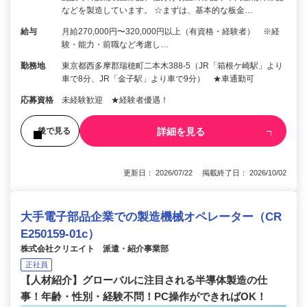
などを製造しています。 ☆まずは、基本的な板金…
給与
月給270,000円〜320,000円以上（有資格・経験者） ※経
験・能力・前職など考慮し…
勤務地
東京都西多摩郡瑞穂町二本木388-5（JR「箱根ケ崎駅」より
車で8分、JR「金子駅」より車で9分） ★車通勤可
応募資格
未経験歓迎 ★経験者優遇！
詳細を見る
後で見る
更新日： 2026/07/22 掲載終了日： 2026/10/02
大手電子部品企業での製造機械オペレーター（CR
E250159-01c）
株式会社クリエイト 派遣・紹介事業部
正社員
【人材紹介】グローバルに注目される半導体製造の仕
事！年齢・性別・経験不問！PC操作ができればOK！