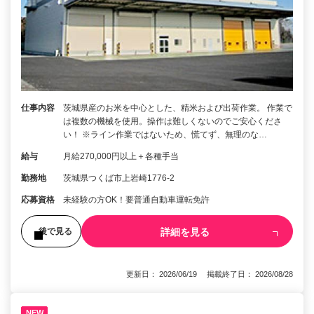
仕事内容
茨城県産のお米を中心とした、精米および出荷作業。 作業で
は複数の機械を使用。操作は難しくないのでご安心くださ
い！ ※ライン作業ではないため、慌てず、無理のな…
給与
月給270,000円以上＋各種手当
勤務地
茨城県つくば市上岩崎1776-2
応募資格
未経験の方OK！要普通自動車運転免許
詳細を見る
後で見る
更新日： 2026/06/19 掲載終了日： 2026/08/28
NEW