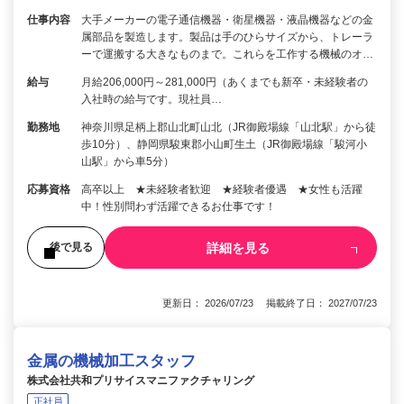
仕事内容
大手メーカーの電子通信機器・衛星機器・液晶機器などの金
属部品を製造します。製品は手のひらサイズから、トレーラ
ーで運搬する大きなものまで。これらを工作する機械のオ…
給与
月給206,000円～281,000円（あくまでも新卒・未経験者の
入社時の給与です。現社員…
勤務地
神奈川県足柄上郡山北町山北（JR御殿場線「山北駅」から徒
歩10分）、静岡県駿東郡小山町生土（JR御殿場線「駿河小
山駅」から車5分）
応募資格
高卒以上 ★未経験者歓迎 ★経験者優遇 ★女性も活躍
中！性別問わず活躍できるお仕事です！
詳細を見る
後で見る
更新日： 2026/07/23 掲載終了日： 2027/07/23
金属の機械加工スタッフ
株式会社共和プリサイスマニファクチャリング
正社員