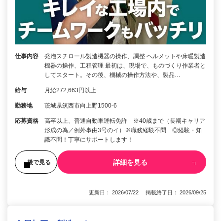
仕事内容
発泡スチロール製造機器の操作、調整 ヘルメットや床暖製造
機器の操作、工程管理 最初は、現場で、ものづくり作業者と
してスタート。その後、機械の操作方法や、製品…
給与
月給272,663円以上
勤務地
茨城県筑西市向上野1500-6
応募資格
高卒以上、普通自動車運転免許 ※40歳まで（長期キャリア
形成の為／例外事由3号のイ）※職務経験不問 ◎経験・知
識不問！丁寧にサポートします！
詳細を見る
後で見る
更新日： 2026/07/22 掲載終了日： 2026/09/25