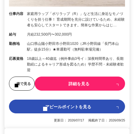
仕事内容
家庭用ラップ「ポリラップ（R）」など生活に身近なモノづ
くりを担う仕事！ 育成期間を充分に設けているため、未経験
者も安心してスタートできます。簡単な作業からはじ…
給与
月給232,500円〜302,000円
勤務地
山口県山陽小野田市小野田1020（JR小野田線「長門本山
駅」徒歩15分）★車通勤可（無料駐車場完備）
応募資格
18歳以上～40歳迄（例外事由3号イ：深夜時間帯あり、長期
勤続によるキャリア形成を図るため）学歴不問・未経験者歓
迎
詳細を見る
後で見る
アピールポイントを見る
更新日： 2026/07/17 掲載終了日： 2026/09/25