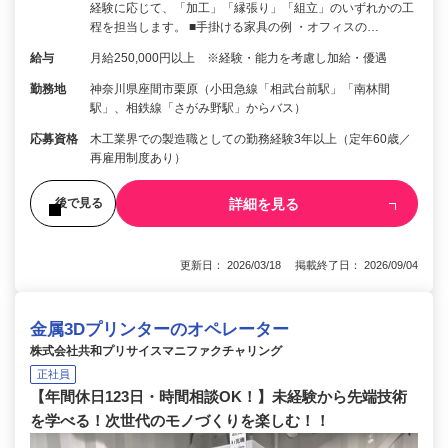
経験に応じて、「加工」「縁張り」「組立」のいずれかの工
程を担当します。 ■手掛ける家具の例 ・オフィスの…
給与
月給250,000円以上 ※経験・能力を考慮し加給・優遇
勤務地
神奈川県座間市栗原（小田急線「相武台前駅」「南林間
駅」、相鉄線「さがみ野駅」からバス）
応募資格
木工業界での製造職としての勤務経験3年以上（定年60歳／
再雇用制度あり）
詳細を見る
後で見る
更新日： 2026/03/18 掲載終了日： 2026/09/04
金属3Dプリンターのオペレーター
株式会社共和プリサイスマニファクチャリング
正社員
【年間休日123日・時間相談OK！】未経験から先端技術
を学べる！次世代のモノづくりを楽しむ！！