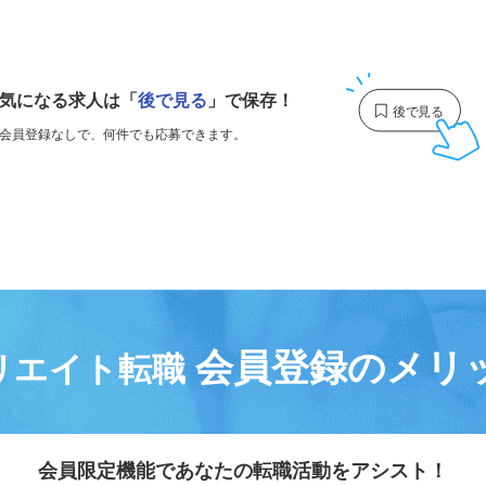
1
気になる求人は
「
後で見る
」で保存！
会員登録なしで、
何件でも応募できます。
会員登録のメリ
リエイト転職