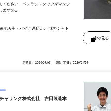
S版）を製造する工場で、材料の準備から
ってください。ベテランスタッフがマンツ
導しますの…
00番地★車・バイク通勤OK！無料シャト
後で見
更新日： 2026/07/03 掲載終了日： 2026/08/28
ター
クチャリング株式会社 吉田製造本