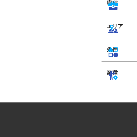
職種
エリア
条件
業種