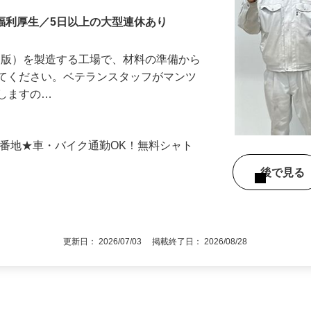
の福利厚生／5日以上の大型連休あり
S版）を製造する工場で、材料の準備から
ってください。ベテランスタッフがマンツ
導しますの…
00番地★車・バイク通勤OK！無料シャト
後で見
更新日： 2026/07/03 掲載終了日： 2026/08/28