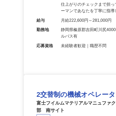
仕事内容
印刷に使用する特別な板（P
仕上がりのチェックまで担
ーマンであなたを丁寧に指
給与
月給222,600円～281,000円
勤務地
静岡県榛原郡吉田町川尻40
ルバス有
応募資格
未経験者歓迎｜職歴不問
2交替制の機械オペレー
富士フイルムマテリアルマニュファ