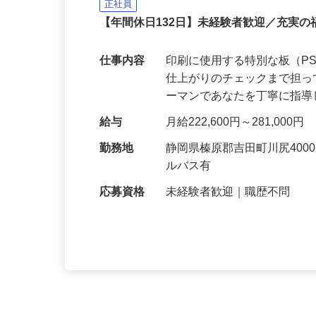
部 南サイト
正社員
【年間休日132日】未経験者歓迎／充実
仕事内容
印刷に使用する特別な板（P
仕上がりのチェックまで担
ーマンであなたを丁寧に指
給与
月給222,600円～281,000円
勤務地
静岡県榛原郡吉田町川尻40
ルバス有
応募資格
未経験者歓迎｜職歴不問