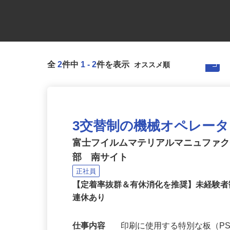
全
2
件中
1
-
2
件を表示
3交替制の機械オペレー
富士フイルムマテリアルマニュファ
部 南サイト
正社員
【定着率抜群＆有休消化を推奨】未経験
連休あり