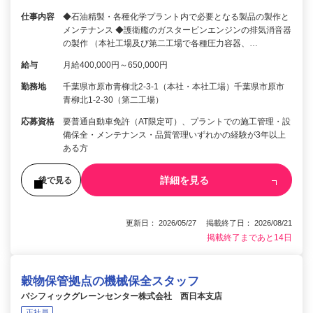
仕事内容
◆石油精製・各種化学プラント内で必要となる製品の製作と
メンテナンス ◆護衛艦のガスタービンエンジンの排気消音器
の製作 （本社工場及び第二工場で各種圧力容器、…
給与
月給400,000円～650,000円
勤務地
千葉県市原市青柳北2-3-1（本社・本社工場）千葉県市原市
青柳北1-2-30（第二工場）
応募資格
要普通自動車免許（AT限定可）、プラントでの施工管理・設
備保全・メンテナンス・品質管理いずれかの経験が3年以上
ある方
詳細を見る
後で見る
更新日： 2026/05/27 掲載終了日： 2026/08/21
掲載終了まであと14日
穀物保管拠点の機械保全スタッフ
パシフィックグレーンセンター株式会社 西日本支店
正社員