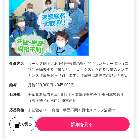
仕事内容
コークス炉上にある付帯設備の管などについたカーボン（異
物）を除去する作業など、「コークス」を作る設備のメンテ
ナンス作業をお任せ致します。作業中は冷暖房の効いた控…
給与
月給280,000円～345,000円
勤務地
千葉県君津市君津1番地【日本製鉄株式会社 東日本製鉄所
（君津地区）構内】※車通勤可
応募資格
未経験者OK！資格・学歴不問！男性スタッフ活躍中！
詳細を見る
後で見る