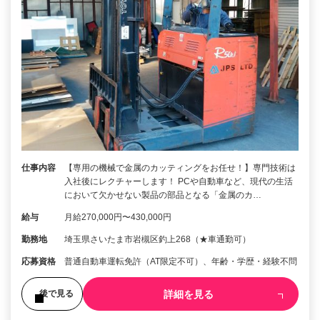
仕事内容
【専用の機械で金属のカッティングをお任せ！】専門技術は
入社後にレクチャーします！ PCや自動車など、現代の生活
において欠かせない製品の部品となる「金属のカ…
給与
月給270,000円〜430,000円
勤務地
埼玉県さいたま市岩槻区釣上268（★車通勤可）
応募資格
普通自動車運転免許（AT限定不可）、年齢・学歴・経験不問
詳細を見る
後で見る