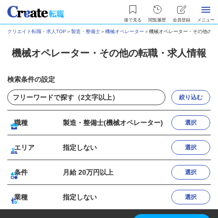
後で見る
閲覧履歴
会員登録
メニュー
クリエイト転職・求人TOP
＞
製造・整備士
＞
機械オペレーター
＞
機械オペレーター・その他の転
機械オペレーター・その他の転職・求人情報
検索条件の設定
絞り込む
職種
製造・整備士(機械オペレーター)
選択
エリア
指定しない
選択
条件
月給 20万円以上
選択
業種
指定しない
選択