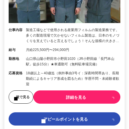
仕事内容
製造工場などで使用される産業用フィルムの製造業務です。
多くの製造現場で欠かせないフィルム製造は、日本のモノづ
くりを支えていると言えるでしょう！そんな規模の大きさ…
給与
月給225,500円〜294,000円
勤務地
山口県山陽小野田市小野田1020（JR小野田線「長門本山
駅」徒歩15分）★車通勤可（無料駐車場完備）
応募資格
18歳以上～40歳迄（例外事由3号イ：深夜時間帯あり、長期
勤続によるキャリア形成を図るため）学歴不問・未経験者歓
迎
詳細を見る
後で見る
アピールポイントを見る