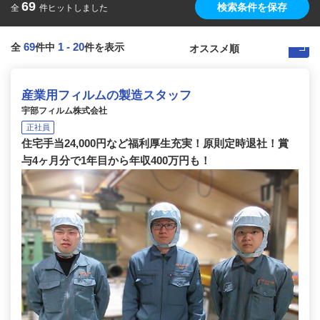
69
検索条件を保存
全
件ヒットしました
69
1
-
20
全
件中
件を表示
産業用フィルムの製造スタッフ
宇部フィルム株式会社
正社員
住宅手当24,000円など福利厚生充実！原則定時退社！賞
与4ヶ月分で1年目から年収400万円も！