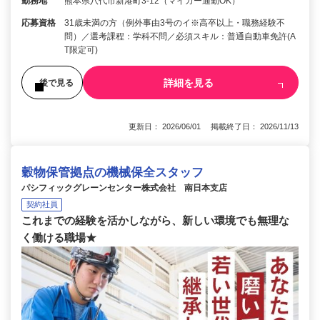
勤務地
熊本県八代市新港町3-12（マイカー通勤OK）
応募資格
31歳未満の方（例外事由3号のイ※高卒以上・職務経験不
問）／選考課程：学科不問／必須スキル：普通自動車免許(A
T限定可)
詳細を見る
後で見る
更新日： 2026/06/01 掲載終了日： 2026/11/13
穀物保管拠点の機械保全スタッフ
パシフィックグレーンセンター株式会社 南日本支店
契約社員
これまでの経験を活かしながら、新しい環境でも無理な
く働ける職場★