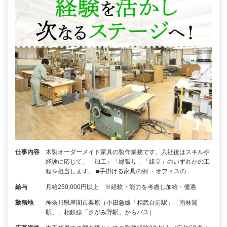
仕事内容
木製オーダーメイド家具の製作業務です。入社後はスキルや
経験に応じて、「加工」「縁張り」「組立」のいずれかの工
程を担当します。 ■手掛ける家具の例 ・オフィスの…
給与
月給250,000円以上 ※経験・能力を考慮し加給・優遇
勤務地
神奈川県座間市栗原（小田急線「相武台前駅」「南林間
駅」、相鉄線「さがみ野駅」からバス）