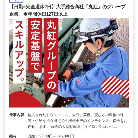
【日勤×完全週休2日】大手総合商社「丸紅」のグループ
企業。◆年間休日127日以上
仕事内容
輸入されたトウモロコシ、大豆、菜種、麦などの穀物の保
管・供給を担う拠点での機械全般のメンテナンス・保全をお
任せします。 穀物の大型貯蔵庫（サイロ）やコンベ…
給与
月給239,000円～346,000円