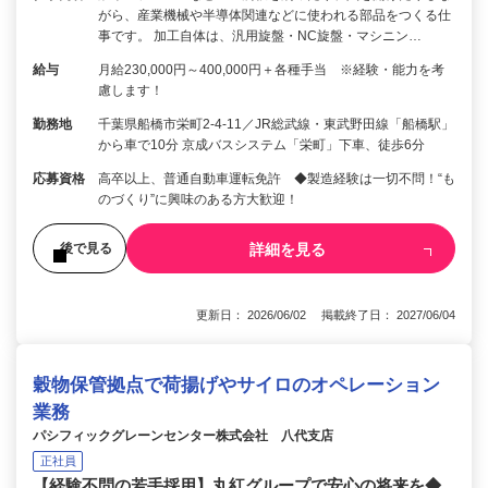
がら、産業機械や半導体関連などに使われる部品をつくる仕
事です。 加工自体は、汎用旋盤・NC旋盤・マシニン…
給与
月給230,000円～400,000円＋各種手当 ※経験・能力を考
慮します！
勤務地
千葉県船橋市栄町2-4-11／JR総武線・東武野田線「船橋駅」
から車で10分 京成バスシステム「栄町」下車、徒歩6分
応募資格
高卒以上、普通自動車運転免許 ◆製造経験は一切不問！“も
のづくり”に興味のある方大歓迎！
詳細を見る
後で見る
更新日： 2026/06/02 掲載終了日： 2027/06/04
穀物保管拠点で荷揚げやサイロのオペレーション
業務
パシフィックグレーンセンター株式会社 八代支店
正社員
【経験不問の若手採用】丸紅グループで安心の将来を◆