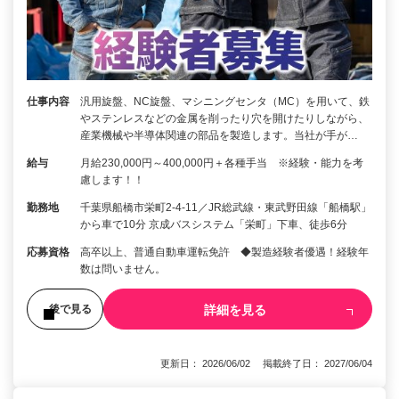
仕事内容
汎用旋盤、NC旋盤、マシニングセンタ（MC）を用いて、鉄
やステンレスなどの金属を削ったり穴を開けたりしながら、
産業機械や半導体関連の部品を製造します。当社が手が…
給与
月給230,000円～400,000円＋各種手当 ※経験・能力を考
慮します！！
勤務地
千葉県船橋市栄町2-4-11／JR総武線・東武野田線「船橋駅」
から車で10分 京成バスシステム「栄町」下車、徒歩6分
応募資格
高卒以上、普通自動車運転免許 ◆製造経験者優遇！経験年
数は問いません。
詳細を見る
後で見る
更新日： 2026/06/02 掲載終了日： 2027/06/04