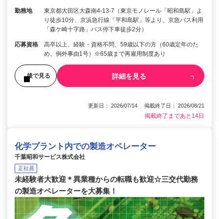
勤務地
東京都大田区大森南4-13-7（東京モノレール「昭和島駅」よ
り徒歩10分、京浜急行線「平和島駅」等より、京急バス利用
「森ケ崎十字路」バス停下車徒歩2分）
応募資格
高卒以上、経験・資格不問、59歳以下の方（60歳定年のた
め、例外事由1号）※65歳まで再雇用制度あり
詳細を見る
後で見る
更新日： 2026/07/14 掲載終了日： 2026/08/21
掲載終了まであと14日
化学プラント内での製造オペレーター
千葉昭和サービス株式会社
正社員
未経験者大歓迎＊異業種からの転職も歓迎☆三交代勤務
の製造オペレーターを大募集！