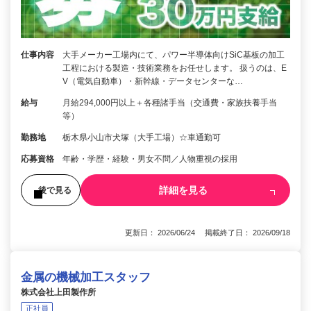
仕事内容
大手メーカー工場内にて、パワー半導体向けSiC基板の加工
工程における製造・技術業務をお任せします。 扱うのは、E
V（電気自動車）・新幹線・データセンターな…
給与
月給294,000円以上＋各種諸手当（交通費・家族扶養手当
等）
勤務地
栃木県小山市犬塚（大手工場）☆車通勤可
応募資格
年齢・学歴・経験・男⼥不問／⼈物重視の採⽤
詳細を見る
後で見る
更新日： 2026/06/24 掲載終了日： 2026/09/18
金属の機械加工スタッフ
株式会社上田製作所
正社員