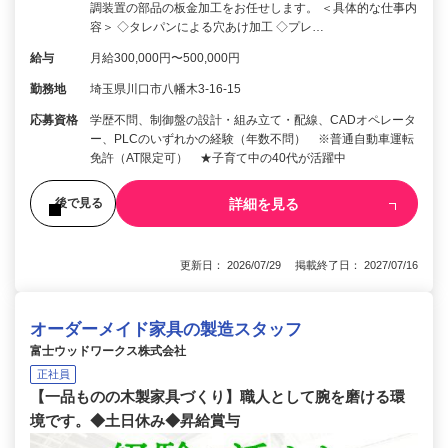
調装置の部品の板金加工をお任せします。 ＜具体的な仕事内
容＞ ◇タレパンによる穴あけ加工 ◇プレ…
給与
月給300,000円〜500,000円
勤務地
埼玉県川口市八幡木3-16-15
応募資格
学歴不問、制御盤の設計・組み立て・配線、CADオペレータ
ー、PLCのいずれかの経験（年数不問） ※普通自動車運転
免許（AT限定可） ★子育て中の40代が活躍中
詳細を見る
後で見る
更新日： 2026/07/29 掲載終了日： 2027/07/16
オーダーメイド家具の製造スタッフ
富士ウッドワークス株式会社
正社員
【一品ものの木製家具づくり】職人として腕を磨ける環
境です。◆土日休み◆昇給賞与