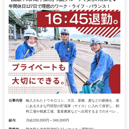
年間休日127日で理想のワーク・ライフ・バランス！
仕事内容
輸入されたトウモロコシ、大豆、菜種、麦などの穀物を、港
にある大きな円筒型の貯蔵庫（サイロ）に入れて保管し、飼
料工場や精麦工場、畜産農家などへ出荷するまでのオペレ…
給与
月給200,000円～346,000円