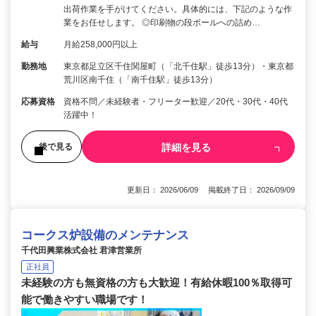
出荷作業を手がけてください。具体的には、下記のような作
業をお任せします。 ◎印刷物の段ボールへの詰め…
給与
月給258,000円以上
勤務地
東京都足立区千住関屋町（「北千住駅」徒歩13分）・東京都
荒川区南千住（「南千住駅」徒歩13分）
応募資格
資格不問／未経験者・フリーター歓迎／20代・30代・40代
活躍中！
詳細を見る
後で見る
更新日： 2026/06/09 掲載終了日： 2026/09/09
コークス炉設備のメンテナンス
千代田興業株式会社 君津営業所
正社員
未経験の方も無資格の方も大歓迎！有給休暇100％取得可
能で働きやすい職場です！