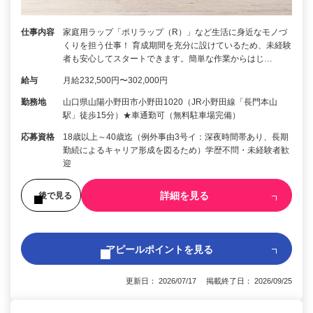
仕事内容
家庭用ラップ「ポリラップ（R）」など生活に身近なモノづ
くりを担う仕事！ 育成期間を充分に設けているため、未経験
者も安心してスタートできます。簡単な作業からはじ…
給与
月給232,500円〜302,000円
勤務地
山口県山陽小野田市小野田1020（JR小野田線「長門本山
駅」徒歩15分）★車通勤可（無料駐車場完備）
応募資格
18歳以上～40歳迄（例外事由3号イ：深夜時間帯あり、長期
勤続によるキャリア形成を図るため）学歴不問・未経験者歓
迎
詳細を見る
後で見る
アピールポイントを見る
更新日： 2026/07/17 掲載終了日： 2026/09/25