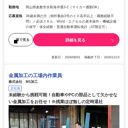
勤務地
岡山県倉敷市水島海岸通3-2（マイカー通勤OK）
応募資格
36歳未満の方（例外事由3号のイ※高卒以上・職務経験不
問）／必須スキル：Word・エクセルの基本操作・機械設備
の保守・保全経験・普通自動車運転免許（AT限定可）
詳細を見る
後で見る
更新日： 2026/06/01 掲載終了日： 2026/11/13
金属加工の工場内作業員
株式会社 MS加工
正社員
未経験から挑戦可能！自動車やPCの部品として欠かせな
い金属加工をお任せ！※残業ほぼ無しの定時退社