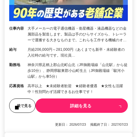
仕事内容
大手メーカーの電子通信機器・衛星機器・液晶機器などの金
属部品を製造します。製品は手のひらサイズから、トレーラ
ーで運搬する大きなものまで。これらを工作する機械のオ…
給与
月給206,000円～281,000円（あくまでも新卒・未経験者の
入社時の給与です。現社員…
勤務地
神奈川県足柄上郡山北町山北（JR御殿場線「山北駅」から徒
歩10分）、静岡県駿東郡小山町生土（JR御殿場線「駿河小
山駅」から車5分）
応募資格
高卒以上 ★未経験者歓迎 ★経験者優遇 ★女性も活躍
中！性別問わず活躍できるお仕事です！
詳細を見る
後で見る
更新日： 2026/07/23 掲載終了日： 2027/07/23