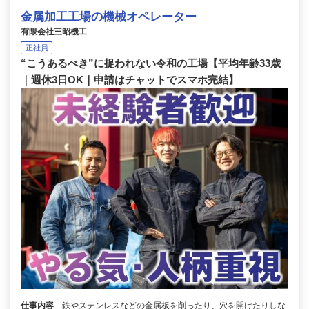
金属加工工場の機械オペレーター
有限会社三昭機工
正社員
“こうあるべき”に捉われない令和の工場【平均年齢33歳
｜週休3日OK｜申請はチャットでスマホ完結】
仕事内容
鉄やステンレスなどの金属板を削ったり、穴を開けたりしな