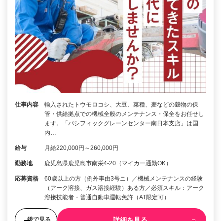
仕事内容
輸入されたトウモロコシ、大豆、菜種、麦などの穀物の保
管・供給拠点での機械全般のメンテナンス・保全をお任せし
ます。「パシフィックグレーンセンター南日本支店」は国
内…
給与
月給220,000円～260,000円
勤務地
鹿児島県鹿児島市南栄4-20（マイカー通勤OK）
応募資格
60歳以上の方（例外事由3号ニ）／機械メンテナンスの経験
（アーク溶接、ガス溶接経験）ある方／必須スキル：アーク
溶接技能者・普通自動車運転免許（AT限定可）
詳細を見る
後で見る