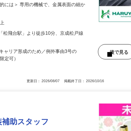
装置の部品などの研磨をしています。 若
体的には＞ 専用の機械で、金属表面の細か
円以上
「松飛台駅」より徒歩10分、京成松戸線
るキャリア形成のため／例外事由3号の
後で見
T限定可）
更新日： 2026/08/07 掲載終了日： 2026/10/16
装補助スタッフ