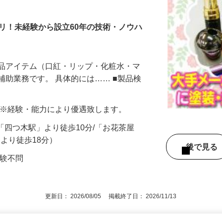
リ！未経験から設立60年の技術・ノウハ
粧品アイテム（口紅・リップ・化粧水・マ
補助業務です。 具体的には…… ■製品検
…
257円 ※経験・能力により優遇致します。
2（「四つ木駅」より徒歩10分/「お花茶屋
」より徒歩18分）
後で見
経験不問
更新日： 2026/08/05 掲載終了日： 2026/11/13