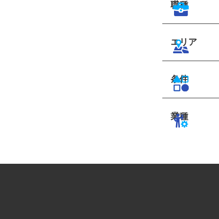
職種
エリア
条件
業種