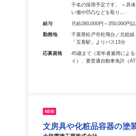
仕事内容
化学、医薬、食品半導体製造
干名の採用予定です。 ＜具
い傷や凹凸などを取り…
給与
月給280,000円～350,000
勤務地
千葉県松戸市松飛台／北総線
「五香駅」よりバス13分
応募資格
45歳まで（若年者雇用によ
イ）、要普通自動車免許（A
NEW
文房具や化粧品容器の塗