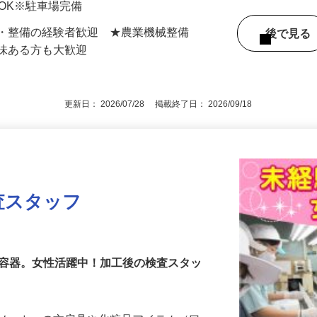
5（多摩都市モノレール「柴崎体育館駅」より
勤OK※駐車場完備
方・整備の経験者歓迎 ★農業機械整備
後で見
興味ある方も大歓迎
更新日： 2026/07/28 掲載終了日： 2026/09/18
査スタッフ
品容器。女性活躍中！加工後の検査スタッ