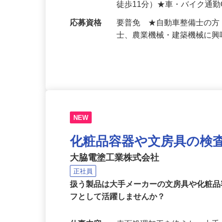
勤務地
東京都立川市錦町6-22-1
徒歩11分）★車・バイク通
応募資格
要普免 ★自動車整備士の
士、農業機械・建築機械に
NEW
化粧品容器や文房具の検
大脇電塗工業株式会社
正社員
扱う製品は大手メーカーの文房具や化粧