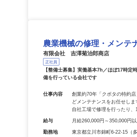
農業機械の修理・メンテ
有限会社 吉澤菊治郎商店
正社員
【整備士募集】実働基本7h／ほぼ17時
備を行っている会社です
仕事内容
創業約70年「クボタの特約
どメンテナンスをお任せし
自社工場で修理を行ったり、
給与
月給260,000円～350,