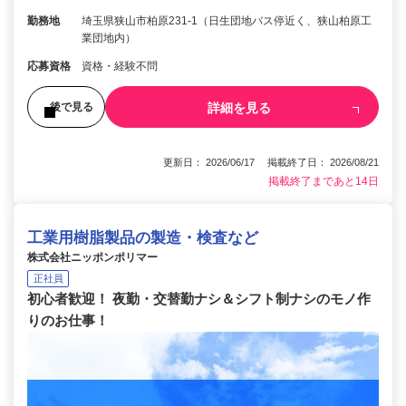
勤務地
埼玉県狭山市柏原231-1（日生団地バス停近く、狭山柏原工
業団地内）
応募資格
資格・経験不問
詳細を見る
後で見る
更新日： 2026/06/17 掲載終了日： 2026/08/21
掲載終了まであと14日
工業用樹脂製品の製造・検査など
株式会社ニッポンポリマー
正社員
初心者歓迎！ 夜勤・交替勤ナシ＆シフト制ナシのモノ作
りのお仕事！