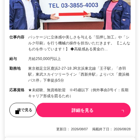
仕事内容
パッケージに立体感や美しさを与える「箔押し加工」や「シ
ルク印刷」を行う機械の操作を担当いただきます。 【こんな
ものを作っています！】 ◆高級感ある黄金の…
給与
月給250,000円以上
勤務地
東京都足立区鹿浜2-27-18 JR京浜東北線「王子駅」「赤羽
駅」東武スカイツリーライン「西新井駅」よりバス「鹿浜橋
バス停」下車徒歩5分
応募資格
★未経験、無資格歓迎 ※45歳以下（例外事由3号イ：長期
キャリア形成を図るため）
詳細を見る
後で見る
更新日： 2026/08/07 掲載終了日： 2026/08/28