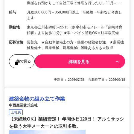
機械をお預かりして自社工場で修理を行ったり、11月～…
給与
月給260,000円～350,000円以上 ※経験・年齢など考慮し
ます
勤務地
東京都立川市錦町6-22-15（多摩都市モノレール「柴崎体育
館駅」より徒歩11分）★車・バイク通勤OK※駐車場完備
応募資格
要普免 ★自動車整備士の方・整備の経験者歓迎 ★農業機
械整備士、農業機械・建築機械に興味ある方も大歓迎
詳細を見る
後で見る
更新日： 2026/07/28 掲載終了日： 2026/09/18
建築金物の組み立て作業
中西産業株式会社
正社員
【未経験OK】業績安定！ 年間休日120日！ アルミサッシ
を扱う大手メーカーとの取引多数。