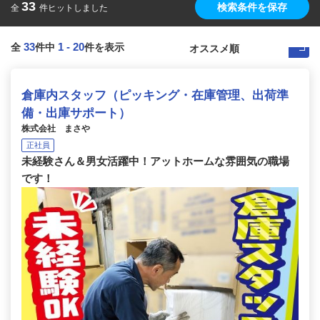
33
検索条件を保存
全
件ヒットしました
33
1
-
20
全
件中
件を表示
倉庫内スタッフ（ピッキング・在庫管理、出荷準
備・出庫サポート）
株式会社 まさや
正社員
未経験さん＆男女活躍中！アットホームな雰囲気の職場
です！