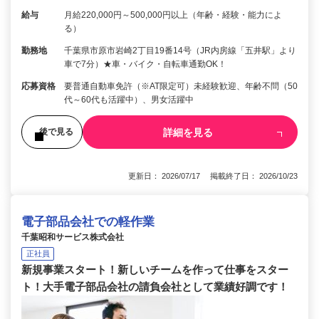
給与
月給220,000円～500,000円以上（年齢・経験・能力によ
る）
勤務地
千葉県市原市岩崎2丁目19番14号（JR内房線「五井駅」より
車で7分）★車・バイク・自転車通勤OK！
応募資格
要普通自動車免許（※AT限定可）未経験歓迎、年齢不問（50
代～60代も活躍中）、男女活躍中
詳細を見る
後で見る
更新日： 2026/07/17 掲載終了日： 2026/10/23
電子部品会社での軽作業
千葉昭和サービス株式会社
正社員
新規事業スタート！新しいチームを作って仕事をスター
ト！大手電子部品会社の請負会社として業績好調です！