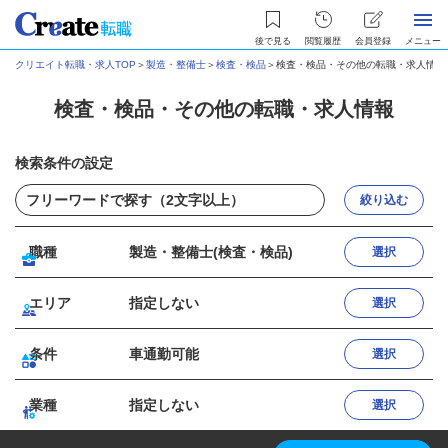
後で見る
閲覧履歴
会員登録
メニュー
クリエイト転職・求人TOP
＞
製造・整備士
＞
検査・検品
＞
検査・検品・その他の転職・求人情報
検査・検品・その他の転職・求人情報
検索条件の設定
絞り込む
職種
製造・整備士(検査・検品)
選択
エリア
指定しない
選択
条件
車通勤可能
選択
業種
指定しない
選択