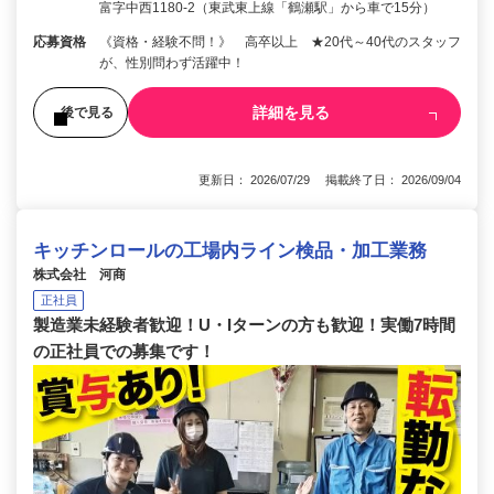
富字中西1180-2（東武東上線「鶴瀬駅」から車で15分）
応募資格
《資格・経験不問！》 高卒以上 ★20代～40代のスタッフ
が、性別問わず活躍中！
詳細を見る
後で見る
更新日： 2026/07/29 掲載終了日： 2026/09/04
キッチンロールの工場内ライン検品・加工業務
株式会社 河商
正社員
製造業未経験者歓迎！U・Iターンの方も歓迎！実働7時間
の正社員での募集です！