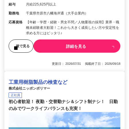
給与
月給225,625円以上
勤務地
千葉県市原市八幡海岸通（大手企業内）
応募資格
【年齢・学歴・経験・男女不問／人物重視の採用】業界・職
種未経験者大歓迎！これから大きく成長したい方や安定性を
求める方にはピッタリ♪
詳細を見る
後で見る
更新日： 2026/07/31 掲載終了日： 2026/09/18
工業用樹脂製品の検査など
株式会社ニッポンポリマー
正社員
初心者歓迎！ 夜勤・交替勤ナシ＆シフト制ナシ！ 日勤
のみでワークライフバランスも充実！