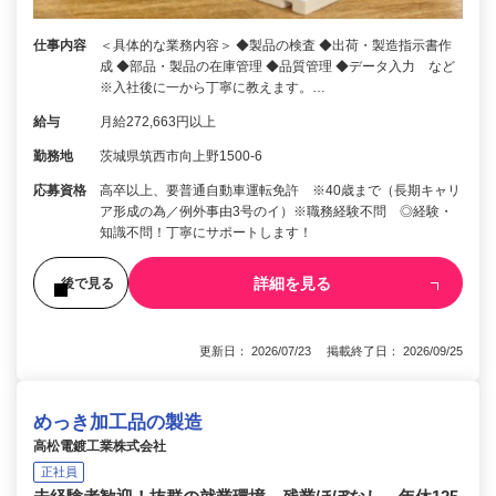
仕事内容
＜具体的な業務内容＞ ◆製品の検査 ◆出荷・製造指示書作
成 ◆部品・製品の在庫管理 ◆品質管理 ◆データ入力 など
※入社後に一から丁寧に教えます。…
給与
月給272,663円以上
勤務地
茨城県筑西市向上野1500-6
応募資格
高卒以上、要普通自動車運転免許 ※40歳まで（長期キャリ
ア形成の為／例外事由3号のイ）※職務経験不問 ◎経験・
知識不問！丁寧にサポートします！
詳細を見る
後で見る
更新日： 2026/07/23 掲載終了日： 2026/09/25
めっき加工品の製造
高松電鍍工業株式会社
正社員