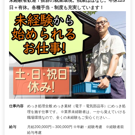
未経験者歓迎！抜群の就業環境。残業ほぼなし。年休125
日＋有休。各種手当・制度も充実しています！
仕事内容
めっき処理全般 めっき素材（電子・電気部品等）にめっき処
理を施す仕事です。 ※業界未経験者は、一から覚えていける
職場環境なので、全くの未経験もご安心ください…
給与
月給200,000円～300,000円 ※年齢・経験考慮 ※経験者前
給与考慮