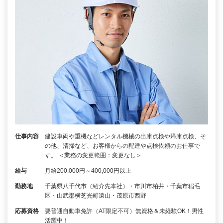
仕事内容
建設車両や重機などレンタル機械の出庫点検や帰庫点検、そ
の他、清掃など、お客様からの配達や点検依頼のお仕事で
す。 ＜業務の変更範囲：変更なし＞
給与
月給200,000円～400,000円以上
勤務地
千葉県八千代市（紹介先本社）・市川市柏井・千葉市稲毛
区・山武郡横芝光町遠山・茂原市西野
応募資格
要普通自動車免許（AT限定不可）無資格＆未経験OK！男性
活躍中！