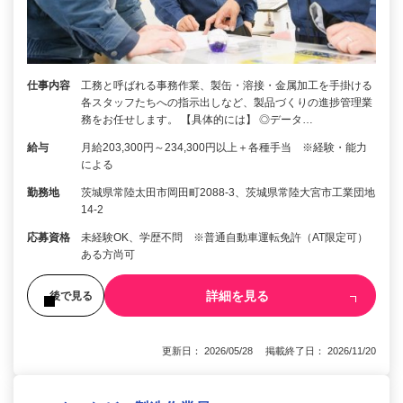
仕事内容
工務と呼ばれる事務作業、製缶・溶接・金属加工を手掛ける
各スタッフたちへの指示出しなど、製品づくりの進捗管理業
務をお任せします。 【具体的には】 ◎データ…
給与
月給203,300円～234,300円以上＋各種手当 ※経験・能力
による
勤務地
茨城県常陸太田市岡田町2088-3、茨城県常陸大宮市工業団地
14-2
応募資格
未経験OK、学歴不問 ※普通自動車運転免許（AT限定可）
ある方尚可
詳細を見る
後で見る
更新日： 2026/05/28 掲載終了日： 2026/11/20