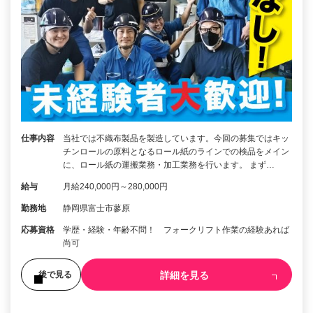
仕事内容
当社では不織布製品を製造しています。今回の募集ではキッ
チンロールの原料となるロール紙のラインでの検品をメイン
に、ロール紙の運搬業務・加工業務を行います。 まず…
給与
月給240,000円～280,000円
勤務地
静岡県富士市蓼原
応募資格
学歴・経験・年齢不問！ フォークリフト作業の経験あれば
尚可
詳細を見る
後で見る