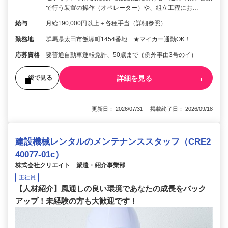
で行う装置の操作（オペレーター）や、組立工程にお…
給与
月給190,000円以上＋各種手当（詳細参照）
勤務地
群馬県太田市飯塚町1454番地 ★マイカー通勤OK！
応募資格
要普通自動車運転免許、50歳まで（例外事由3号のイ）
詳細を見る
後で見る
更新日： 2026/07/31 掲載終了日： 2026/09/18
建設機械レンタルのメンテナンススタッフ（CRE2
40077-01c）
株式会社クリエイト 派遣・紹介事業部
正社員
【人材紹介】風通しの良い環境であなたの成長をバック
アップ！未経験の方も大歓迎です！