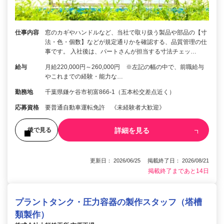
仕事内容
窓のカギやハンドルなど、当社で取り扱う製品や部品の【寸
法・色・個数】などが規定通りかを確認する、品質管理の仕
事です。 入社後は、パートさんが担当する寸法チェッ…
給与
月給220,000円～260,000円 ※左記の幅の中で、前職給与
やこれまでの経験・能力な…
勤務地
千葉県鎌ケ谷市初富866-1（五本松交差点近く）
応募資格
要普通自動車運転免許 《未経験者大歓迎》
詳細を見る
後で見る
更新日： 2026/06/25 掲載終了日： 2026/08/21
掲載終了まであと14日
プラントタンク・圧力容器の製作スタッフ（塔槽
類製作）