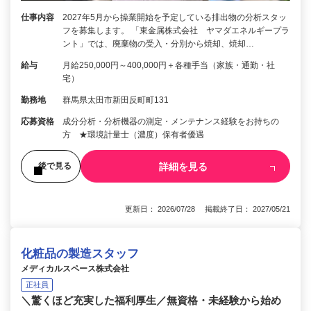
仕事内容
2027年5月から操業開始を予定している排出物の分析スタッ
フを募集します。 「東金属株式会社 ヤマダエネルギープラ
ント」では、廃棄物の受入・分別から焼却、焼却…
給与
月給250,000円～400,000円＋各種手当（家族・通勤・社
宅）
勤務地
群馬県太田市新田反町町131
応募資格
成分分析・分析機器の測定・メンテナンス経験をお持ちの
方 ★環境計量士（濃度）保有者優遇
詳細を見る
後で見る
更新日： 2026/07/28 掲載終了日： 2027/05/21
化粧品の製造スタッフ
メディカルスペース株式会社
正社員
＼驚くほど充実した福利厚生／無資格・未経験から始め