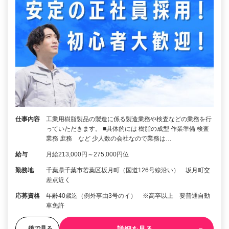
仕事内容
工業用樹脂製品の製造に係る製造業務や検査などの業務を行
っていただきます。 ■具体的には 樹脂の成型 作業準備 検査
業務 庶務 など 少人数の会社なので業務は…
給与
月給213,000円～275,000円位
勤務地
千葉県千葉市若葉区坂月町（国道126号線沿い） 坂月町交
差点近く
応募資格
年齢40歳迄（例外事由3号のイ） ※高卒以上 要普通自動
車免許
詳細を見る
後で見る