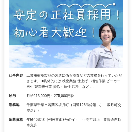
仕事内容
工業用樹脂製品の製造に係る検査などの業務を行っていただ
きます。 ■具体的には 検査業務 仕上げ・梱包作業 ビーカー
再生 製造軽作業 掃除・給仕 庶務 など …
給与
月給213,000円～275,000円位
勤務地
千葉県千葉市若葉区坂月町（国道126号線沿い） 坂月町交
差点近く
応募資格
年齢40歳迄（例外事由3号のイ） ※高卒以上 要普通自動
車免許