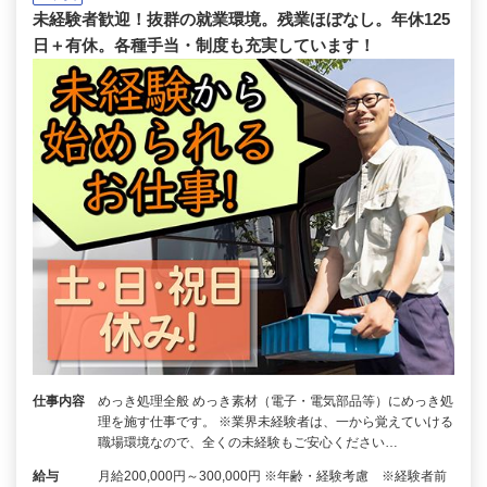
未経験者歓迎！抜群の就業環境。残業ほぼなし。年休125
日＋有休。各種手当・制度も充実しています！
仕事内容
めっき処理全般 めっき素材（電子・電気部品等）にめっき処
理を施す仕事です。 ※業界未経験者は、一から覚えていける
職場環境なので、全くの未経験もご安心ください…
給与
月給200,000円～300,000円 ※年齢・経験考慮 ※経験者前