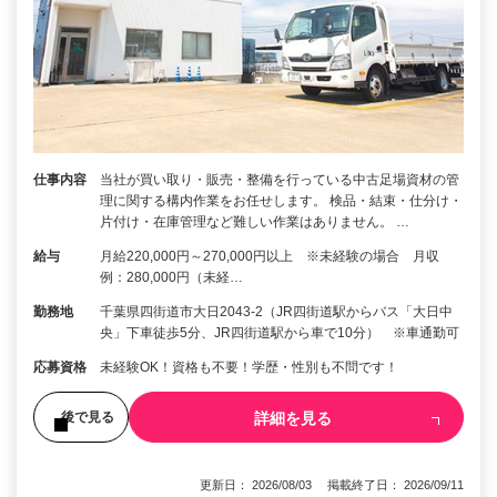
仕事内容
当社が買い取り・販売・整備を行っている中古足場資材の管
理に関する構内作業をお任せします。 検品・結束・仕分け・
片付け・在庫管理など難しい作業はありません。 …
給与
月給220,000円～270,000円以上 ※未経験の場合 月収
例：280,000円（未経…
勤務地
千葉県四街道市大日2043-2（JR四街道駅からバス「大日中
央」下車徒歩5分、JR四街道駅から車で10分） ※車通勤可
応募資格
未経験OK！資格も不要！学歴・性別も不問です！
詳細を見る
後で見る
更新日： 2026/08/03 掲載終了日： 2026/09/11