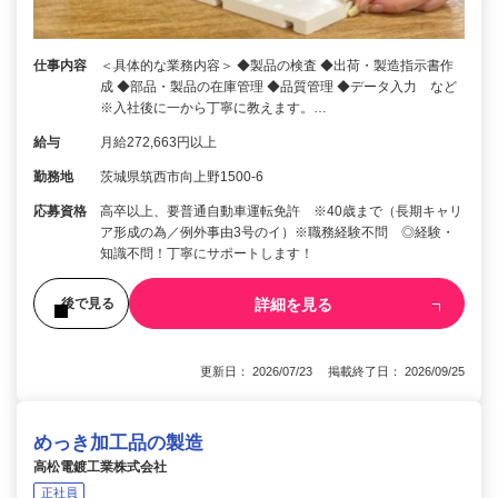
仕事内容
＜具体的な業務内容＞ ◆製品の検査 ◆出荷・製造指示書作
成 ◆部品・製品の在庫管理 ◆品質管理 ◆データ入力 など
※入社後に一から丁寧に教えます。…
給与
月給272,663円以上
勤務地
茨城県筑西市向上野1500-6
応募資格
高卒以上、要普通自動車運転免許 ※40歳まで（長期キャリ
ア形成の為／例外事由3号のイ）※職務経験不問 ◎経験・
知識不問！丁寧にサポートします！
詳細を見る
後で見る
更新日： 2026/07/23 掲載終了日： 2026/09/25
めっき加工品の製造
高松電鍍工業株式会社
正社員