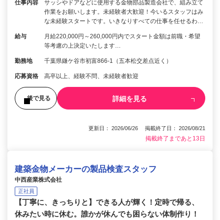
仕事内容
サッシやドアなどに使用する金物部品製造会社で、組み立て
作業をお願いします。未経験者大歓迎！今いるスタッフはみ
な未経験スタートです。いきなりすべての仕事を任せるわ…
給与
月給220,000円～260,000円内でスタート金額は前職・希望
等考慮の上決定いたします…
勤務地
千葉県鎌ケ谷市初富866-1（五本松交差点近く）
応募資格
高卒以上、経験不問、未経験者歓迎
詳細を見る
後で見る
更新日： 2026/06/26 掲載終了日： 2026/08/21
掲載終了まであと13日
建築金物メーカーの製品検査スタッフ
中西産業株式会社
正社員
【丁寧に、きっちりと】できる人が輝く！定時で帰る、
休みたい時に休む。誰かが休んでも困らない体制作り！