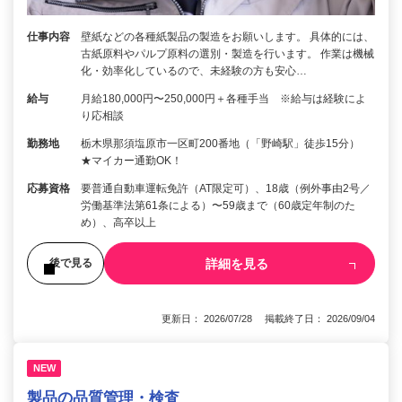
仕事内容
壁紙などの各種紙製品の製造をお願いします。 具体的には、
古紙原料やパルプ原料の選別・製造を行います。 作業は機械
化・効率化しているので、未経験の方も安心…
給与
月給180,000円〜250,000円＋各種手当 ※給与は経験によ
り応相談
勤務地
栃木県那須塩原市一区町200番地（「野崎駅」徒歩15分）
★マイカー通勤OK！
応募資格
要普通自動車運転免許（AT限定可）、18歳（例外事由2号／
労働基準法第61条による）〜59歳まで（60歳定年制のた
め）、高卒以上
詳細を見る
後で見る
更新日： 2026/07/28 掲載終了日： 2026/09/04
NEW
製品の品質管理・検査