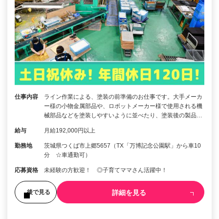
仕事内容
ライン作業による、塗装の前準備のお仕事です。大手メーカ
ー様の小物金属部品や、ロボットメーカー様で使用される機
械部品などを塗装しやすいように並べたり、塗装後の製品…
給与
月給192,000円以上
勤務地
茨城県つくば市上郷5657（TX「万博記念公園駅」から車10
分 ☆車通勤可）
応募資格
未経験の方歓迎！ ◎子育てママさん活躍中！
詳細を見る
後で見る