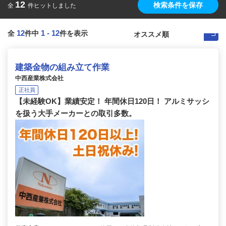
12
検索条件を保存
全
件ヒットしました
12
1
-
12
全
件中
件を表示
建築金物の組み立て作業
中西産業株式会社
正社員
【未経験OK】業績安定！ 年間休日120日！ アルミサッシ
を扱う大手メーカーとの取引多数。