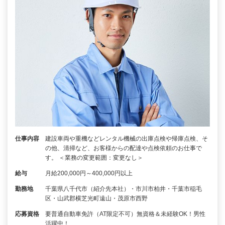
仕事内容
建設車両や重機などレンタル機械の出庫点検や帰庫点検、そ
の他、清掃など、お客様からの配達や点検依頼のお仕事で
す。 ＜業務の変更範囲：変更なし＞
給与
月給200,000円～400,000円以上
勤務地
千葉県八千代市（紹介先本社）・市川市柏井・千葉市稲毛
区・山武郡横芝光町遠山・茂原市西野
応募資格
要普通自動車免許（AT限定不可）無資格＆未経験OK！男性
活躍中！