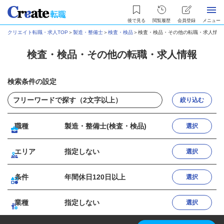
後で見る
閲覧履歴
会員登録
メニュー
クリエイト転職・求人TOP
＞
製造・整備士
＞
検査・検品
＞
検査・検品・その他の転職・求人情報
検査・検品・その他の転職・求人情報
検索条件の設定
絞り込む
職種
製造・整備士(検査・検品)
選択
エリア
指定しない
選択
条件
年間休日120日以上
選択
業種
指定しない
選択