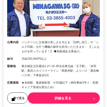
仕事内容
パッケージに立体感や美しさを与える「箔押し加工」や「シ
ルク印刷」を行う機械の操作を担当いただきます。 【こんな
ものを作っています！】 ◆高級感ある黄金の…
給与
月給250,000円以上
勤務地
東京都足立区鹿浜2-27-18 JR京浜東北線「王子駅」「赤羽
駅」東武スカイツリーライン「西新井駅」よりバス「鹿浜橋
バス停」下車徒歩5分
応募資格
★未経験、無資格歓迎 ※45歳以下（例外事由3号イ：長期
キャリア形成を図るため）
詳細を見る
後で見る