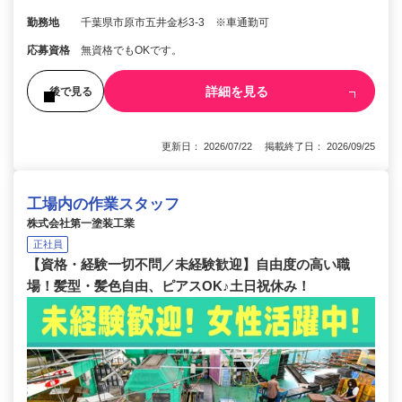
勤務地
千葉県市原市五井金杉3-3 ※車通勤可
応募資格
無資格でもOKです。
詳細を見る
後で見る
更新日： 2026/07/22 掲載終了日： 2026/09/25
工場内の作業スタッフ
株式会社第一塗装工業
正社員
【資格・経験一切不問／未経験歓迎】自由度の高い職
場！髪型・髪色自由、ピアスOK♪土日祝休み！