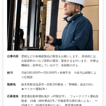
仕事内容
壁紙などの各種紙製品の製造をお願いします。 具体的には、
古紙原料やパルプ原料の選別・製造するを行います。 作業は
機械化・効率化しているので、未経験の方も…
給与
月給180,000円〜250,000円＋各種手当 ※給与は経験によ
り応相談
勤務地
栃木県那須塩原市一区町200番地（「野崎駅」徒歩15分）
★マイカー通勤OK！
応募資格
要普通自動車運転免許（AT限定可）、フォークリフト運転技
能者、18歳（例外事由2号／労働基準法第61条による）、〜
59歳まで（60歳定年制のため）、要普通自動車…