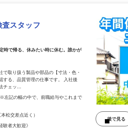
更新日： 2026/06/26 掲載終了日： 2026/08/21
掲載終了まであと14日
検査スタッフ
！定時で帰る、休みたい時に休む。誰かが
当社で取り扱う製品や部品の【寸法・色・
認する、品質管理の仕事です。 入社後
寸法チェッ…
000円 ※左記の幅の中で、前職給与やこれまで