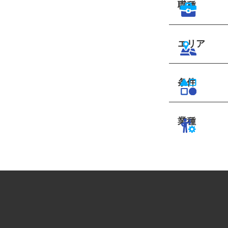
職種
エリア
条件
業種