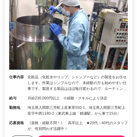
仕事内容
化粧品（化粧水やリップ、シャンプーなど）の製造をお任せ
します。作業はシンプルなので、未経験の方も始めやすい仕
事です。製造する製品はほぼ毎日変わるので、ルーティン…
給与
月給230,000円以上 ※経験・スキルにより決定
勤務地
埼玉県入間郡三芳町上富東草550-1、埼玉県入間郡三芳町上
富字中西1180-2（東武東上線「鶴瀬駅」から車で15分）
応募資格
《資格・経験不問！》 高卒以上 ★20代～40代のスタッフ
が、性別問わず活躍中！