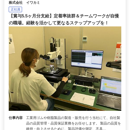
株式会社 イワカミ
正社員
【賞与5.5ヶ月分支給】定着率抜群＆チームワークが自慢
の職場。経験を活かして更なるステップアップを！
仕事内容
工業用ゴムや樹脂製品の製造・販売を行う当社にて、自社製
品の品質管理・品質保証業務をお任せします。 製品の品質を
維持・向上させるために、製品評価や測定、不具…