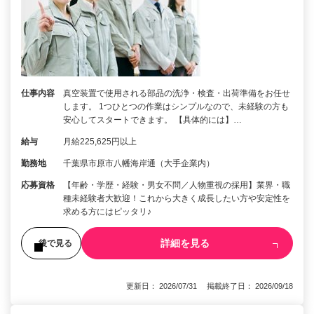
仕事内容
真空装置で使用される部品の洗浄・検査・出荷準備をお任せ
します。 1つひとつの作業はシンプルなので、未経験の方も
安心してスタートできます。 【具体的には】…
給与
月給225,625円以上
勤務地
千葉県市原市八幡海岸通（大手企業内）
応募資格
【年齢・学歴・経験・男女不問／人物重視の採用】業界・職
種未経験者大歓迎！これから大きく成長したい方や安定性を
求める方にはピッタリ♪
詳細を見る
後で見る
更新日： 2026/07/31 掲載終了日： 2026/09/18