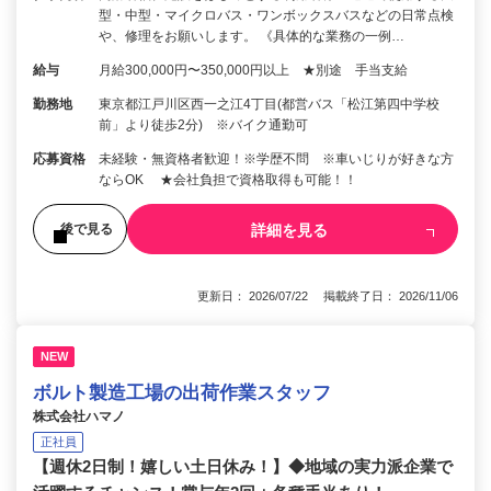
型・中型・マイクロバス・ワンボックスバスなどの日常点検
や、修理をお願いします。 《具体的な業務の一例…
給与
月給300,000円〜350,000円以上 ★別途 手当支給
勤務地
東京都江戸川区西一之江4丁目(都営バス「松江第四中学校
前」より徒歩2分) ※バイク通勤可
応募資格
未経験・無資格者歓迎！※学歴不問 ※車いじりが好きな方
ならOK ★会社負担で資格取得も可能！！
詳細を見る
後で見る
更新日： 2026/07/22 掲載終了日： 2026/11/06
NEW
ボルト製造工場の出荷作業スタッフ
株式会社ハマノ
正社員
【週休2日制！嬉しい土日休み！】◆地域の実力派企業で