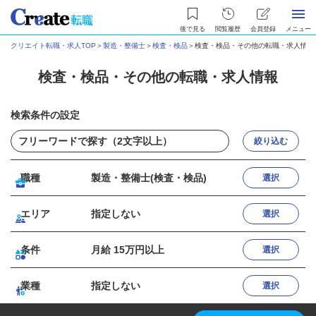
後で見る
閲覧履歴
会員登録
メニュー
クリエイト転職・求人TOP
＞
製造・整備士
＞
検査・検品
＞
検査・検品・その他の転職・求人情報
検査・検品・その他の転職・求人情報
検索条件の設定
絞り込む
職種
製造・整備士(検査・検品)
選択
エリア
指定しない
選択
条件
月給 15万円以上
選択
業種
指定しない
選択