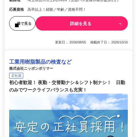
勤務地
埼玉県吉川市上内川414（茨急バス豊橋停留所徒歩1分）
応募資格
高卒以上！経験／年齢／資格不問！
詳細を見る
後で見る
更新日： 2026/08/05 掲載終了日： 2026/10/16
工業用樹脂製品の検査など
株式会社ニッポンポリマー
正社員
初心者歓迎！ 夜勤・交替勤ナシ＆シフト制ナシ！ 日勤
のみでワークライフバランスも充実！