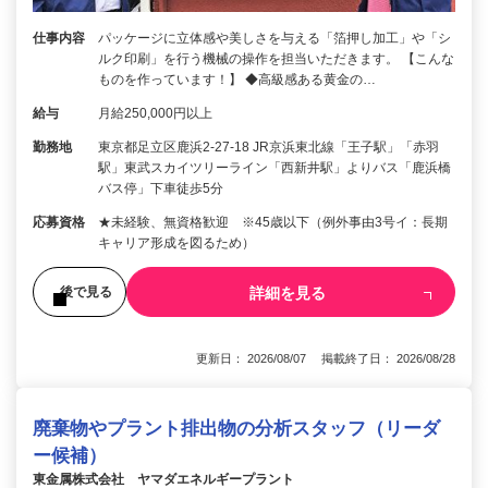
仕事内容
パッケージに立体感や美しさを与える「箔押し加工」や「シ
ルク印刷」を行う機械の操作を担当いただきます。 【こんな
ものを作っています！】 ◆高級感ある黄金の…
給与
月給250,000円以上
勤務地
東京都足立区鹿浜2-27-18 JR京浜東北線「王子駅」「赤羽
駅」東武スカイツリーライン「西新井駅」よりバス「鹿浜橋
バス停」下車徒歩5分
応募資格
★未経験、無資格歓迎 ※45歳以下（例外事由3号イ：長期
キャリア形成を図るため）
詳細を見る
後で見る
更新日： 2026/08/07 掲載終了日： 2026/08/28
廃棄物やプラント排出物の分析スタッフ（リーダ
ー候補）
東金属株式会社 ヤマダエネルギープラント