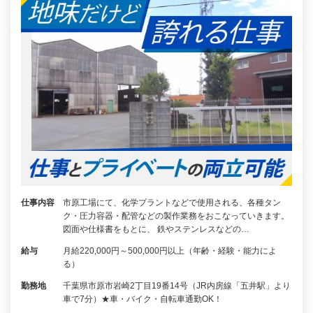
仕事内容
市原工場にて、化学プラントなどで使用される、各種タン
ク・圧力容器・配管などの製作業務をおこなっていきます。
図面や仕様書をもとに、 鉄やステンレスなどの…
給与
月給220,000円～500,000円以上（年齢・経験・能力によ
る）
勤務地
千葉県市原市岩崎2丁目19番14号（JR内房線「五井駅」より
車で7分）★車・バイク・自転車通勤OK！