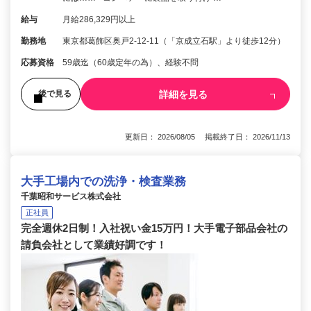
給与
月給286,329円以上
勤務地
東京都葛飾区奥戸2-12-11（「京成立石駅」より徒歩12分）
応募資格
59歳迄（60歳定年の為）、経験不問
詳細を見る
後で見る
更新日： 2026/08/05 掲載終了日： 2026/11/13
大手工場内での洗浄・検査業務
千葉昭和サービス株式会社
正社員
完全週休2日制！入社祝い金15万円！大手電子部品会社の
請負会社として業績好調です！