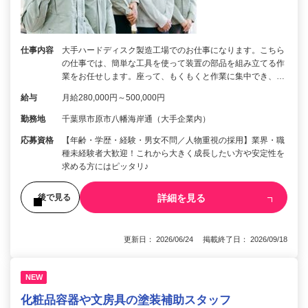
仕事内容
大手ハードディスク製造工場でのお仕事になります。こちら
の仕事では、簡単な工具を使って装置の部品を組み立てる作
業をお任せします。座って、もくもくと作業に集中でき、…
給与
月給280,000円～500,000円
勤務地
千葉県市原市八幡海岸通（大手企業内）
応募資格
【年齢・学歴・経験・男女不問／人物重視の採用】業界・職
種未経験者大歓迎！これから大きく成長したい方や安定性を
求める方にはピッタリ♪
詳細を見る
後で見る
更新日： 2026/06/24 掲載終了日： 2026/09/18
NEW
化粧品容器や文房具の塗装補助スタッフ