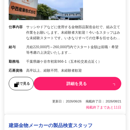
仕事内容
サッシやドアなどに使用する金物部品製造会社で、組み立て
作業をお願いします。未経験者大歓迎！今いるスタッフはみ
な未経験スタートです。いきなりすべての仕事を任せるわ…
給与
月給220,000円～260,000円内でスタート金額は前職・希望
等考慮の上決定いたします…
勤務地
千葉県鎌ケ谷市初富866-1（五本松交差点近く）
応募資格
高卒以上、経験不問、未経験者歓迎
詳細を見る
後で見る
更新日： 2026/06/26 掲載終了日： 2026/08/21
掲載終了まであと11日
建築金物メーカーの製品検査スタッフ