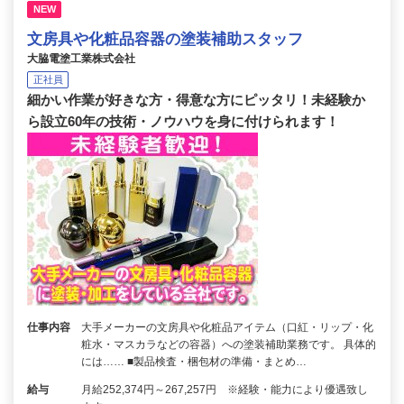
NEW
文房具や化粧品容器の塗装補助スタッフ
大脇電塗工業株式会社
正社員
細かい作業が好きな方・得意な方にピッタリ！未経験か
ら設立60年の技術・ノウハウを身に付けられます！
仕事内容
大手メーカーの文房具や化粧品アイテム（口紅・リップ・化
粧水・マスカラなどの容器）への塗装補助業務です。 具体的
には…… ■製品検査・梱包材の準備・まとめ…
給与
月給252,374円～267,257円 ※経験・能力により優遇致し