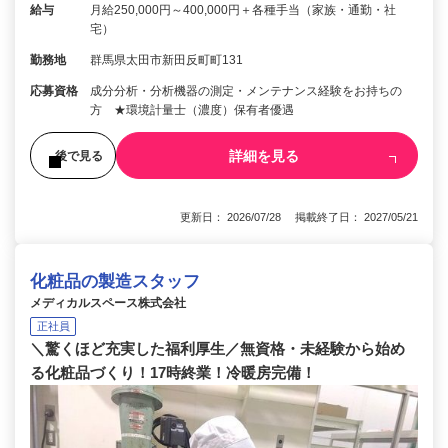
給与
月給250,000円～400,000円＋各種手当（家族・通勤・社
宅）
勤務地
群馬県太田市新田反町町131
応募資格
成分分析・分析機器の測定・メンテナンス経験をお持ちの
方 ★環境計量士（濃度）保有者優遇
詳細を見る
後で見る
更新日： 2026/07/28 掲載終了日： 2027/05/21
化粧品の製造スタッフ
メディカルスペース株式会社
正社員
＼驚くほど充実した福利厚生／無資格・未経験から始め
る化粧品づくり！17時終業！冷暖房完備！