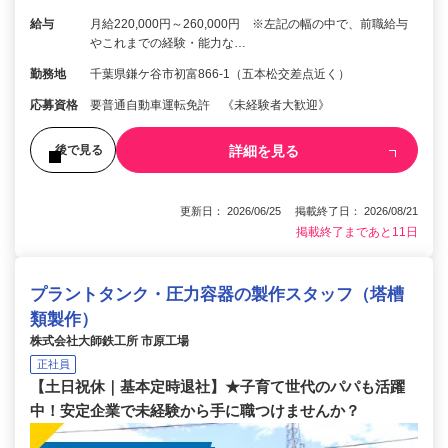
給与
月給220,000円～260,000円 ※左記の幅の中で、前職給与
やこれまでの経験・能力な…
勤務地
千葉県鎌ケ谷市初富866-1（五本松交差点近く）
応募資格
要普通自動車運転免許 《未経験者大歓迎》
詳細を見る
後で見る
更新日： 2026/06/25 掲載終了日： 2026/08/21
掲載終了まであと11日
プラントタンク・圧力容器の製作スタッフ（塔槽
類製作）
株式会社大師鉄工所 市原工場
正社員
【土日祝休｜基本定時退社】★子育て世代のパパも活躍
中！安定企業で未経験から手に職つけませんか？