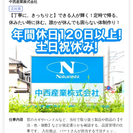
中西産業株式会社
正社員
【丁寧に、きっちりと】できる人が輝く！定時で帰る、
休みたい時に休む。誰かが休んでも困らない体制作り！
仕事内容
窓のカギやハンドルなど、当社で取り扱う製品や部品の【寸
法・色・個数】などが規定通りかを確認する、品質管理の仕
事です。 入社後は、パートさんが担当する寸法チェッ…