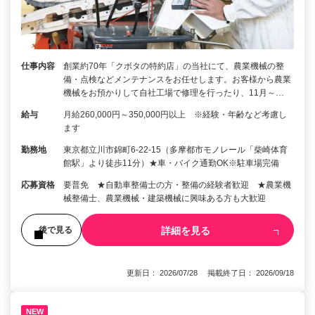
仕事内容
創業約70年「クボタの特約店」の当社にて、農業機械の整
備・点検などメンテナンスをお任せします。お客様から農業
機械をお預かりして自社工場で修理を行ったり、11月～…
給与
月給260,000円～350,000円以上 ※経験・年齢など考慮し
ます
勤務地
東京都立川市錦町6-22-15（多摩都市モノレール「柴崎体育
館駅」より徒歩11分）★車・バイク通勤OK※駐車場完備
応募資格
要普免 ★自動車整備士の方・整備の経験者歓迎 ★農業機
械整備士、農業機械・建築機械に興味ある方も大歓迎
詳細を見る
後で見る
更新日： 2026/07/28 掲載終了日： 2026/09/18
NEW