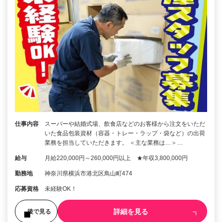
仕事内容
スーパーや結婚式場、飲食店などのお客様から注文をいただ
いた食品包装資材（容器・トレー・ラップ・袋など）の出荷
業務を担当していただきます。 ＜主な業務は…＞…
給与
月給220,000円～260,000円以上 ★年収3,800,000円
勤務地
神奈川県横浜市港北区鳥山町474
応募資格
未経験OK！
詳細を見る
後で見る