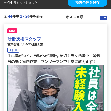
44
検索条件を保存
全
件ヒットしました
44
1
-
20
全
件中
件を表示
NEW
研磨技術スタッフ
株式会社ハルヤマ研磨工業
正社員
手に職がつく。自動化が困難な技術！男女活躍中！冷暖
房の効く室内作業！マンツーマンで丁寧に教えます！