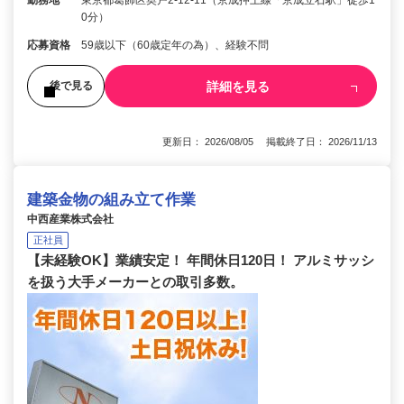
勤務地
東京都葛飾区奥戸2-12-11（京成押上線「京成立石駅」徒歩1
0分）
応募資格
59歳以下（60歳定年の為）、経験不問
詳細を見る
後で見る
更新日： 2026/08/05 掲載終了日： 2026/11/13
建築金物の組み立て作業
中西産業株式会社
正社員
【未経験OK】業績安定！ 年間休日120日！ アルミサッシ
を扱う大手メーカーとの取引多数。