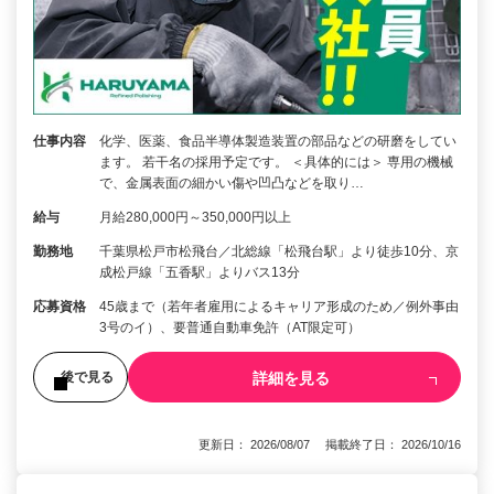
仕事内容
化学、医薬、食品半導体製造装置の部品などの研磨をしてい
ます。 若干名の採用予定です。 ＜具体的には＞ 専用の機械
で、金属表面の細かい傷や凹凸などを取り…
給与
月給280,000円～350,000円以上
勤務地
千葉県松戸市松飛台／北総線「松飛台駅」より徒歩10分、京
成松戸線「五香駅」よりバス13分
応募資格
45歳まで（若年者雇用によるキャリア形成のため／例外事由
3号のイ）、要普通自動車免許（AT限定可）
詳細を見る
後で見る
更新日： 2026/08/07 掲載終了日： 2026/10/16