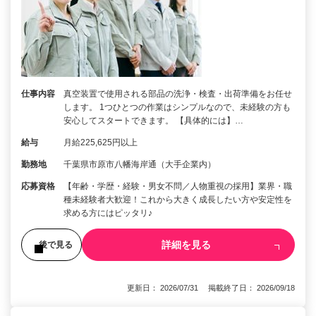
仕事内容
真空装置で使用される部品の洗浄・検査・出荷準備をお任せ
します。 1つひとつの作業はシンプルなので、未経験の方も
安心してスタートできます。 【具体的には】…
給与
月給225,625円以上
勤務地
千葉県市原市八幡海岸通（大手企業内）
応募資格
【年齢・学歴・経験・男女不問／人物重視の採用】業界・職
種未経験者大歓迎！これから大きく成長したい方や安定性を
求める方にはピッタリ♪
詳細を見る
後で見る
更新日： 2026/07/31 掲載終了日： 2026/09/18