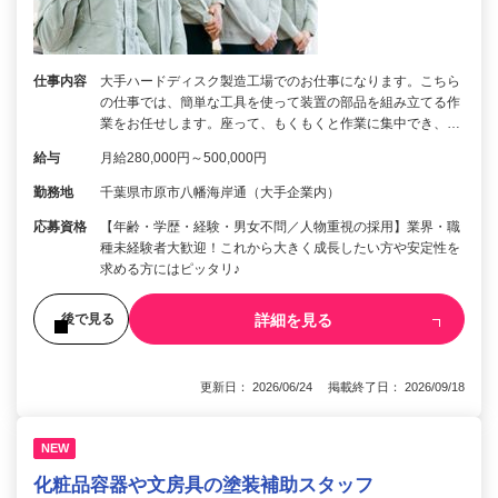
仕事内容
大手ハードディスク製造工場でのお仕事になります。こちら
の仕事では、簡単な工具を使って装置の部品を組み立てる作
業をお任せします。座って、もくもくと作業に集中でき、…
給与
月給280,000円～500,000円
勤務地
千葉県市原市八幡海岸通（大手企業内）
応募資格
【年齢・学歴・経験・男女不問／人物重視の採用】業界・職
種未経験者大歓迎！これから大きく成長したい方や安定性を
求める方にはピッタリ♪
詳細を見る
後で見る
更新日： 2026/06/24 掲載終了日： 2026/09/18
NEW
化粧品容器や文房具の塗装補助スタッフ