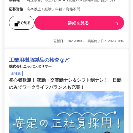
勤務地
埼玉県吉川市上内川414（茨急バス豊橋停留所徒歩1分）
応募資格
高卒以上！経験／年齢／資格不問！
詳細を見る
後で見る
更新日： 2026/08/05 掲載終了日： 2026/10/16
工業用樹脂製品の検査など
株式会社ニッポンポリマー
正社員
初心者歓迎！ 夜勤・交替勤ナシ＆シフト制ナシ！ 日勤
のみでワークライフバランスも充実！