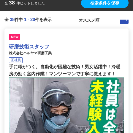
38
検索条件を保存
全
件ヒットしました
38
1
-
20
全
件中
件を表示
NEW
研磨技術スタッフ
株式会社ハルヤマ研磨工業
正社員
手に職がつく。自動化が困難な技術！男女活躍中！冷暖
房の効く室内作業！マンツーマンで丁寧に教えます！