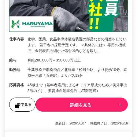
仕事内容
化学、医薬、食品半導体製造装置の部品などの研磨をしてい
ます。 若干名の採用予定です。 ＜具体的には＞ 専用の機械
で、金属表面の細かい傷や凹凸などを取り…
給与
月給280,000円～350,000円以上
勤務地
千葉県松戸市松飛台／北総線「松飛台駅」より徒歩10分、京
成松戸線「五香駅」よりバス13分
応募資格
45歳まで（若年者雇用によるキャリア形成のため／例外事由
3号のイ）、要普通自動車免許（AT限定可）
詳細を見る
後で見る
更新日： 2026/08/07 掲載終了日： 2026/10/16