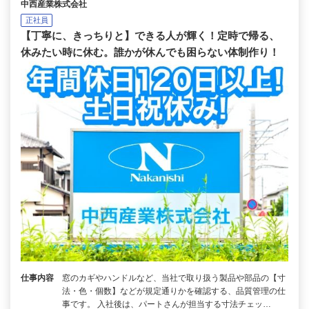
中西産業株式会社
正社員
【丁寧に、きっちりと】できる人が輝く！定時で帰る、
休みたい時に休む。誰かが休んでも困らない体制作り！
仕事内容
窓のカギやハンドルなど、当社で取り扱う製品や部品の【寸
法・色・個数】などが規定通りかを確認する、品質管理の仕
事です。 入社後は、パートさんが担当する寸法チェッ…