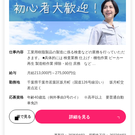
仕事内容
工業用樹脂製品の製造に係る検査などの業務を行っていただ
きます。 ■具体的には 検査業務 仕上げ・梱包作業 ビーカー
再生 製造軽作業 掃除・給仕 庶務 など …
給与
月給213,000円～275,000円位
勤務地
千葉県千葉市若葉区坂月町（国道126号線沿い） 坂月町交
差点近く
応募資格
年齢40歳迄（例外事由3号のイ） ※高卒以上 要普通自動
車免許
詳細を見る
後で見る