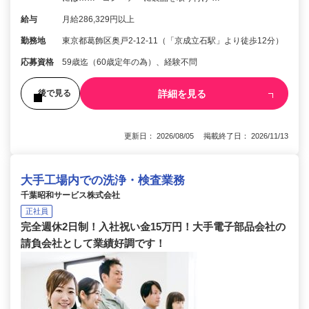
給与
月給286,329円以上
勤務地
東京都葛飾区奥戸2-12-11（「京成立石駅」より徒歩12分）
応募資格
59歳迄（60歳定年の為）、経験不問
詳細を見る
後で見る
更新日： 2026/08/05 掲載終了日： 2026/11/13
大手工場内での洗浄・検査業務
千葉昭和サービス株式会社
正社員
完全週休2日制！入社祝い金15万円！大手電子部品会社の
請負会社として業績好調です！