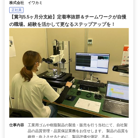
株式会社 イワカミ
正社員
【賞与5.5ヶ月分支給】定着率抜群＆チームワークが自慢
の職場。経験を活かして更なるステップアップを！
仕事内容
工業用ゴムや樹脂製品の製造・販売を行う当社にて、自社製
品の品質管理・品質保証業務をお任せします。 製品の品質を
維持・向上させるために、製品評価や測定、不具…