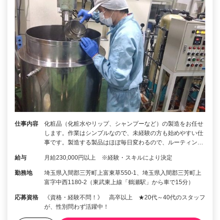
仕事内容
化粧品（化粧水やリップ、シャンプーなど）の製造をお任せ
します。作業はシンプルなので、未経験の方も始めやすい仕
事です。製造する製品はほぼ毎日変わるので、ルーティン…
給与
月給230,000円以上 ※経験・スキルにより決定
勤務地
埼玉県入間郡三芳町上富東草550-1、埼玉県入間郡三芳町上
富字中西1180-2（東武東上線「鶴瀬駅」から車で15分）
応募資格
《資格・経験不問！》 高卒以上 ★20代～40代のスタッフ
が、性別問わず活躍中！