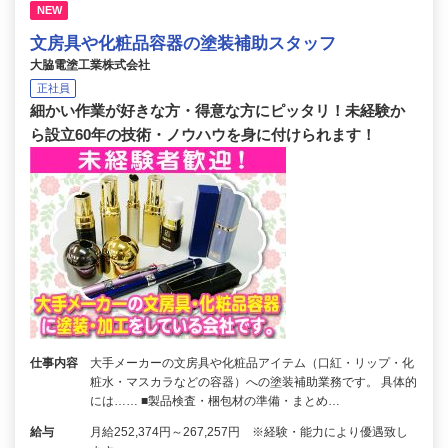
NEW
文房具や化粧品容器の塗装補助スタッフ
大脇電塗工業株式会社
正社員
細かい作業が好きな方・得意な方にピッタリ！未経験か
ら設立60年の技術・ノウハウを身に付けられます！
仕事内容
大手メーカーの文房具や化粧品アイテム（口紅・リップ・化
粧水・マスカラなどの容器）への塗装補助業務です。 具体的
には…… ■製品検査・梱包材の準備・まとめ…
給与
月給252,374円～267,257円 ※経験・能力により優遇致し