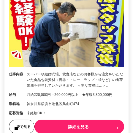
仕事内容
スーパーや結婚式場、飲食店などのお客様から注文をいただ
いた食品包装資材（容器・トレー・ラップ・袋など）の出荷
業務を担当していただきます。 ＜主な業務は…＞…
給与
月給220,000円～260,000円以上 ★年収3,800,000円
勤務地
神奈川県横浜市港北区鳥山町474
応募資格
未経験OK！
詳細を見る
後で見る