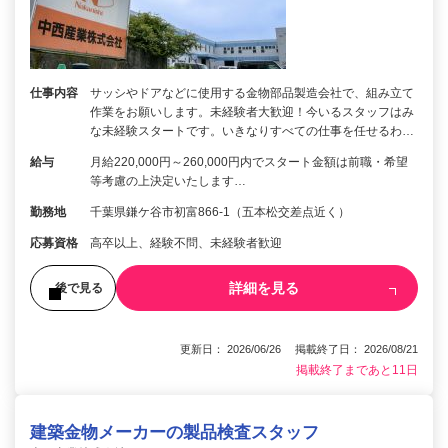
仕事内容
サッシやドアなどに使用する金物部品製造会社で、組み立て
作業をお願いします。未経験者大歓迎！今いるスタッフはみ
な未経験スタートです。いきなりすべての仕事を任せるわ…
給与
月給220,000円～260,000円内でスタート金額は前職・希望
等考慮の上決定いたします…
勤務地
千葉県鎌ケ谷市初富866-1（五本松交差点近く）
応募資格
高卒以上、経験不問、未経験者歓迎
詳細を見る
後で見る
更新日： 2026/06/26 掲載終了日： 2026/08/21
掲載終了まであと11日
建築金物メーカーの製品検査スタッフ