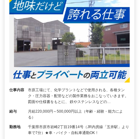
仕事内容
市原工場にて、化学プラントなどで使用される、各種タン
ク・圧力容器・配管などの製作業務をおこなっていきます。
図面や仕様書をもとに、 鉄やステンレスなどの…
給与
月給220,000円～500,000円以上（年齢・経験・能力によ
る）
勤務地
千葉県市原市岩崎2丁目19番14号（JR内房線「五井駅」より
車で7分）★車・バイク・自転車通勤OK！