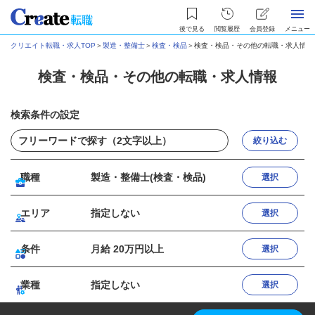
後で見る
閲覧履歴
会員登録
メニュー
クリエイト転職・求人TOP
＞
製造・整備士
＞
検査・検品
＞
検査・検品・その他の転職・求人情報
検査・検品・その他の転職・求人情報
検索条件の設定
絞り込む
職種
製造・整備士(検査・検品)
選択
エリア
指定しない
選択
条件
月給 20万円以上
選択
業種
指定しない
選択