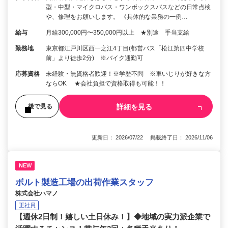
型・中型・マイクロバス・ワンボックスバスなどの日常点検
や、修理をお願いします。 《具体的な業務の一例…
給与
月給300,000円〜350,000円以上 ★別途 手当支給
勤務地
東京都江戸川区西一之江4丁目(都営バス「松江第四中学校
前」より徒歩2分) ※バイク通勤可
応募資格
未経験・無資格者歓迎！※学歴不問 ※車いじりが好きな方
ならOK ★会社負担で資格取得も可能！！
詳細を見る
後で見る
更新日： 2026/07/22 掲載終了日： 2026/11/06
NEW
ボルト製造工場の出荷作業スタッフ
株式会社ハマノ
正社員
【週休2日制！嬉しい土日休み！】◆地域の実力派企業で