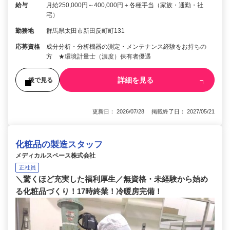
給与
月給250,000円～400,000円＋各種手当（家族・通勤・社
宅）
勤務地
群馬県太田市新田反町町131
応募資格
成分分析・分析機器の測定・メンテナンス経験をお持ちの
方 ★環境計量士（濃度）保有者優遇
詳細を見る
後で見る
更新日： 2026/07/28 掲載終了日： 2027/05/21
化粧品の製造スタッフ
メディカルスペース株式会社
正社員
＼驚くほど充実した福利厚生／無資格・未経験から始め
る化粧品づくり！17時終業！冷暖房完備！