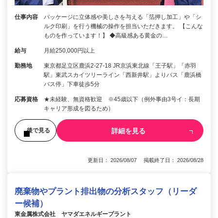
仕事内容
パッケージに立体感や美しさを与える「箔押し加工」や「シ
ルク印刷」を行う機械の操作を担当いただきます。 【こんな
ものを作っています！】 ◆高級感ある黄金の…
給与
月給250,000円以上
勤務地
東京都足立区鹿浜2-27-18 JR京浜東北線「王子駅」「赤羽
駅」東武スカイツリーライン「西新井駅」よりバス「鹿浜橋
バス停」下車徒歩5分
応募資格
★未経験、無資格歓迎 ※45歳以下（例外事由3号イ：長期
キャリア形成を図るため）
詳細を見る
後で見る
更新日： 2026/08/07 掲載終了日： 2026/08/28
廃棄物やプラント排出物の分析スタッフ（リーダ
ー候補）
東金属株式会社 ヤマダエネルギープラント