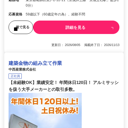
勤務地
東京都葛飾区奥戸2-12-11（京成押上線「京成立石駅」徒歩1
0分）
応募資格
59歳以下（60歳定年の為）、経験不問
詳細を見る
後で見る
更新日： 2026/08/05 掲載終了日： 2026/11/13
建築金物の組み立て作業
中西産業株式会社
正社員
【未経験OK】業績安定！ 年間休日120日！ アルミサッシ
を扱う大手メーカーとの取引多数。