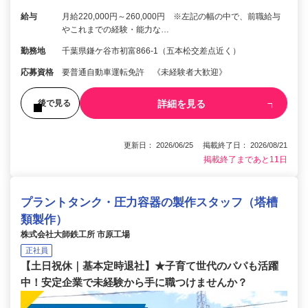
給与
月給220,000円～260,000円 ※左記の幅の中で、前職給与
やこれまでの経験・能力な…
勤務地
千葉県鎌ケ谷市初富866-1（五本松交差点近く）
応募資格
要普通自動車運転免許 《未経験者大歓迎》
詳細を見る
後で見る
更新日： 2026/06/25 掲載終了日： 2026/08/21
掲載終了まであと11日
プラントタンク・圧力容器の製作スタッフ（塔槽
類製作）
株式会社大師鉄工所 市原工場
正社員
【土日祝休｜基本定時退社】★子育て世代のパパも活躍
中！安定企業で未経験から手に職つけませんか？