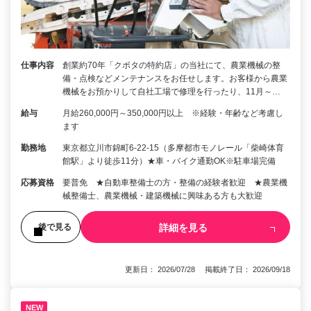
仕事内容
創業約70年「クボタの特約店」の当社にて、農業機械の整
備・点検などメンテナンスをお任せします。お客様から農業
機械をお預かりして自社工場で修理を行ったり、11月～…
給与
月給260,000円～350,000円以上 ※経験・年齢など考慮し
ます
勤務地
東京都立川市錦町6-22-15（多摩都市モノレール「柴崎体育
館駅」より徒歩11分）★車・バイク通勤OK※駐車場完備
応募資格
要普免 ★自動車整備士の方・整備の経験者歓迎 ★農業機
械整備士、農業機械・建築機械に興味ある方も大歓迎
詳細を見る
後で見る
更新日： 2026/07/28 掲載終了日： 2026/09/18
NEW