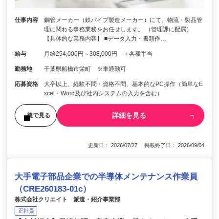
仕事内容
鋼管メーカー（鉄パイプ製造メーカー）にて、物流・製品管
理に関わる事務業務をお任せします。 （管理課に配属）
【具体的な業務内容】 ■データ入力・書類作…
給与
月給254,000円～308,000円 ＋各種手当
勤務地
千葉県船橋市栄町 ※車通勤可
応募資格
大卒以上、経験不問・資格不問、基本的なPC操作（簡単なE
xcel・Word及び社内システムの入力を含む）
詳細を見る
後で見る
更新日： 2026/07/27 掲載終了日： 2026/09/04
大手電子部品企業での半導体メンテナンス作業員
（CRE260183-01c）
株式会社クリエイト 派遣・紹介事業部
正社員