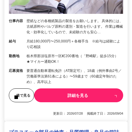
仕事内容
壁紙などの各種紙製品の製造をお願いします。 具体的には、
古紙原料やパルプ原料の選別・製造を行います。 作業は機械
化・効率化しているので、未経験の方も安心…
給与
月給180,000円〜250,000円＋各種手当 ※給与は経験によ
り応相談
勤務地
栃木県那須塩原市一区町200番地（「野崎駅」徒歩15分）
★マイカー通勤OK！
応募資格
要普通自動車運転免許（AT限定可）、18歳（例外事由2号／
労働基準法第61条による）〜59歳まで（60歳定年制のた
め）、高卒以上
詳細を見る
後で見る
更新日： 2026/07/28 掲載終了日： 2026/09/04