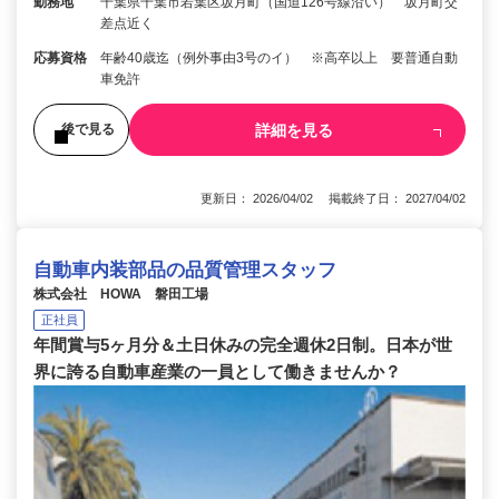
勤務地
千葉県千葉市若葉区坂月町（国道126号線沿い） 坂月町交
差点近く
応募資格
年齢40歳迄（例外事由3号のイ） ※高卒以上 要普通自動
車免許
詳細を見る
後で見る
更新日： 2026/04/02 掲載終了日： 2027/04/02
自動車内装部品の品質管理スタッフ
株式会社 HOWA 磐田工場
正社員
年間賞与5ヶ月分＆土日休みの完全週休2日制。日本が世
界に誇る自動車産業の一員として働きませんか？