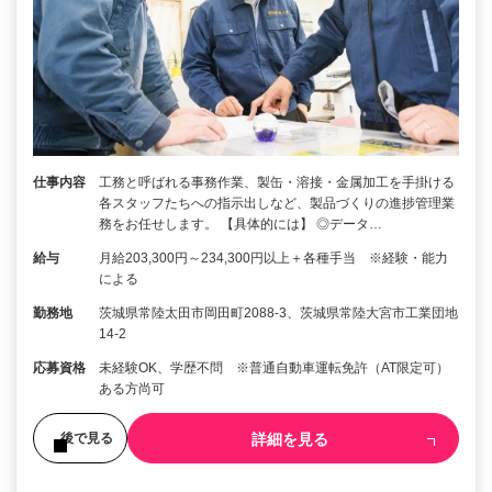
仕事内容
工務と呼ばれる事務作業、製缶・溶接・金属加工を手掛ける
各スタッフたちへの指示出しなど、製品づくりの進捗管理業
務をお任せします。 【具体的には】 ◎データ…
給与
月給203,300円～234,300円以上＋各種手当 ※経験・能力
による
勤務地
茨城県常陸太田市岡田町2088-3、茨城県常陸大宮市工業団地
14-2
応募資格
未経験OK、学歴不問 ※普通自動車運転免許（AT限定可）
ある方尚可
詳細を見る
後で見る