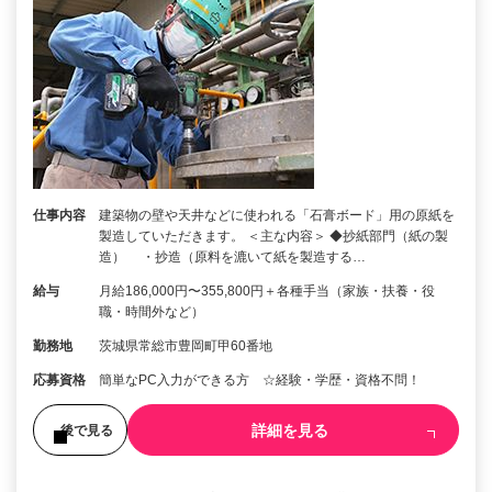
仕事内容
建築物の壁や天井などに使われる「石膏ボード」用の原紙を
製造していただきます。 ＜主な内容＞ ◆抄紙部門（紙の製
造） ・抄造（原料を漉いて紙を製造する…
給与
月給186,000円〜355,800円＋各種手当（家族・扶養・役
職・時間外など）
勤務地
茨城県常総市豊岡町甲60番地
応募資格
簡単なPC入力ができる方 ☆経験・学歴・資格不問！
詳細を見る
後で見る