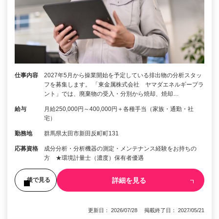
仕事内容
2027年5月から操業開始を予定している排出物の分析スタッ
フを募集します。 「東金属株式会社 ヤマダエネルギープラ
ント」では、廃棄物の受入・分別から焼却、焼却…
給与
月給250,000円～400,000円＋各種手当（家族・通勤・社
宅）
勤務地
群馬県太田市新田反町町131
応募資格
成分分析・分析機器の測定・メンテナンス経験をお持ちの
方 ★環境計量士（濃度）保有者優遇
詳細を見る
後で見る
更新日： 2026/07/28 掲載終了日： 2027/05/21