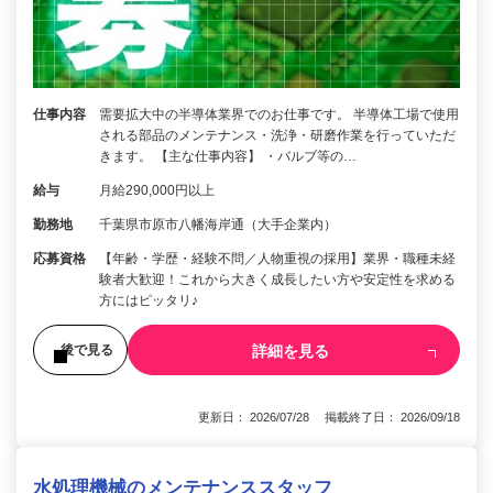
仕事内容
需要拡大中の半導体業界でのお仕事です。 半導体工場で使用
される部品のメンテナンス・洗浄・研磨作業を行っていただ
きます。 【主な仕事内容】 ・バルブ等の…
給与
月給290,000円以上
勤務地
千葉県市原市八幡海岸通（大手企業内）
応募資格
【年齢・学歴・経験不問／人物重視の採用】業界・職種未経
験者大歓迎！これから大きく成長したい方や安定性を求める
方にはピッタリ♪
詳細を見る
後で見る
更新日： 2026/07/28 掲載終了日： 2026/09/18
水処理機械のメンテナンススタッフ