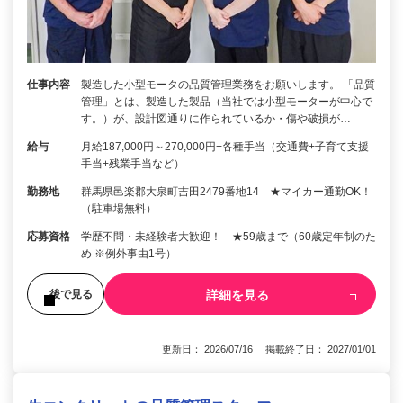
仕事内容
製造した小型モータの品質管理業務をお願いします。 「品質
管理」とは、製造した製品（当社では小型モーターが中心で
す。）が、設計図通りに作られているか・傷や破損が…
給与
月給187,000円～270,000円+各種手当（交通費+子育て支援
手当+残業手当など）
勤務地
群馬県邑楽郡大泉町吉田2479番地14 ★マイカー通勤OK！
（駐車場無料）
応募資格
学歴不問・未経験者大歓迎！ ★59歳まで（60歳定年制のた
め ※例外事由1号）
詳細を見る
後で見る
更新日： 2026/07/16 掲載終了日： 2027/01/01