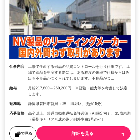
仕事内容
工場で生産する部品の品質コントロールを行う仕事です。 工
場で部品を生産する際には、ある程度の確率で仕様からはみ
出る不良品がつくられてしまいます。不良品がつ…
給与
月給217,800～269,200円 ※経験・能力等を考慮して決定
します。
勤務地
静岡県磐田市新貝（JR「御厨駅」徒歩15分）
応募資格
高卒以上、普通自動車運転免許必須（AT限定可）、35歳未満
（長期キャリア形成の為／例外事由3号のイ）
詳細を見る
後で見る