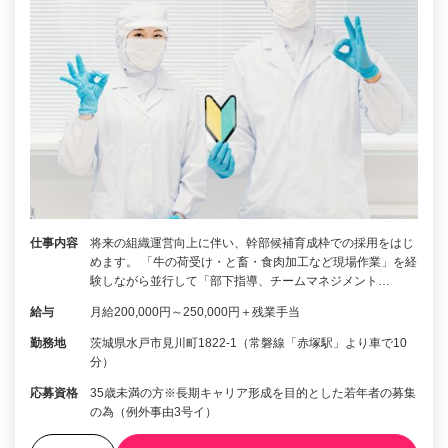
仕事内容
将来の組織運営向上に伴い、幹部候補育成枠での採用をはじ
めます。 「牛の荷受け・と畜・食肉加工など現場作業」を経
験しながら並行して「部下指導、チームマネジメント…
給与
月給200,000円～250,000円＋残業手当
勤務地
茨城県水戸市見川町1822-1（常磐線「赤塚駅」より車で10
分）
応募資格
35歳未満の方※長期キャリア形成を目的とした若年者の募集
の為（例外事由3号イ）