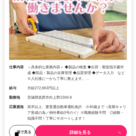
仕事内容
＜具体的な業務内容＞ ◆製品の検査 ◆出荷・製造指示書作
成 ◆部品・製品の在庫管理 ◆品質管理 ◆データ入力 など
※入社後に一から丁寧に教えます。…
給与
月給272,663円以上
勤務地
茨城県筑西市向上野1500-6
応募資格
高卒以上、要普通自動車運転免許 ※40歳まで（長期キャリ
ア形成の為／例外事由3号のイ）※職務経験不問 ◎経験・
知識不問！丁寧にサポートします！
詳細を見る
後で見る