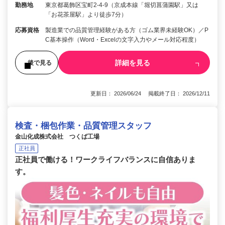
勤務地
東京都葛飾区宝町2-4-9（京成本線「堀切菖蒲園駅」又は
「お花茶屋駅」より徒歩7分）
応募資格
製造業での品質管理経験がある方（ゴム業界未経験OK）／P
C基本操作（Word・Excelの文字入力やメール対応程度）
詳細を見る
後で見る
更新日： 2026/06/24 掲載終了日： 2026/12/11
検査・梱包作業・品質管理スタッフ
金山化成株式会社 つくば工場
正社員
正社員で働ける！ワークライフバランスに自信ありま
す。