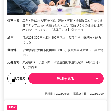
仕事内容
工務と呼ばれる事務作業、製缶・溶接・金属加工を手掛ける
各スタッフたちへの指示出しなど、製品づくりの進捗管理業
務をお任せします。 【具体的には】 ◎データ…
給与
月給203,300円～234,300円以上＋各種手当 ※経験・能力
による
勤務地
茨城県常陸太田市岡田町2088-3、茨城県常陸大宮市工業団地
14-2
応募資格
未経験OK、学歴不問 ※普通自動車運転免許（AT限定可）
ある方尚可
詳細を見る
後で見る
更新日： 2026/05/28 掲載終了日： 2026/11/20
NEW