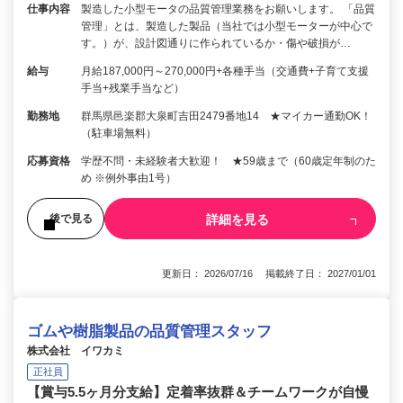
仕事内容
製造した小型モータの品質管理業務をお願いします。 「品質
管理」とは、製造した製品（当社では小型モーターが中心で
す。）が、設計図通りに作られているか・傷や破損が…
給与
月給187,000円～270,000円+各種手当（交通費+子育て支援
手当+残業手当など）
勤務地
群馬県邑楽郡大泉町吉田2479番地14 ★マイカー通勤OK！
（駐車場無料）
応募資格
学歴不問・未経験者大歓迎！ ★59歳まで（60歳定年制のた
め ※例外事由1号）
詳細を見る
後で見る
更新日： 2026/07/16 掲載終了日： 2027/01/01
ゴムや樹脂製品の品質管理スタッフ
株式会社 イワカミ
正社員
【賞与5.5ヶ月分支給】定着率抜群＆チームワークが自慢