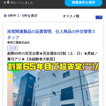
6
検索条件を保存
全
件ヒットしました
6
1
-
6
全
件中
件を表示
浴室関連製品の品質管理、仕入商品の外注管理ス
タッフ
東神工業株式会社
正社員
創業65年の安定企業★完全週休2日制（土・日）★昇給／
賞与アリ★【未経験者大歓迎】