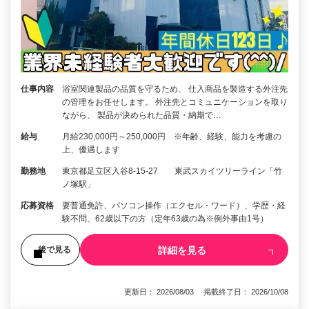
仕事内容
浴室関連製品の品質を守るため、 仕入商品を製造する外注先
の管理をお任せします。 外注先とコミュニケーションを取り
ながら、 製品が決められた品質・納期で…
給与
月給230,000円～250,000円 ※年齢、経験、能力を考慮の
上、優遇します
勤務地
東京都足立区入谷8-15-27 東武スカイツリーライン「竹
ノ塚駅」
応募資格
要普通免許、パソコン操作（エクセル・ワード）、学歴・経
験不問、62歳以下の方（定年63歳の為※例外事由1号）
詳細を見る
後で見る
更新日： 2026/08/03 掲載終了日： 2026/10/08