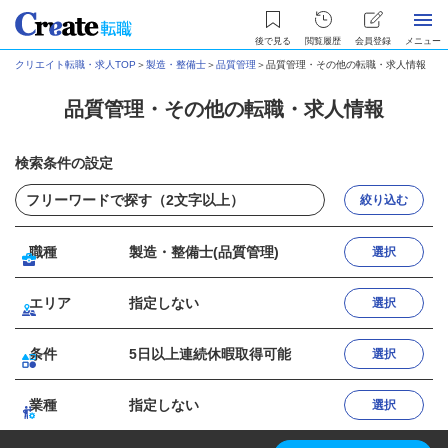
後で見る
閲覧履歴
会員登録
メニュー
クリエイト転職・求人TOP
＞
製造・整備士
＞
品質管理
＞
品質管理・その他の転職・求人情報
品質管理・その他の転職・求人情報
検索条件の設定
絞り込む
職種
製造・整備士(品質管理)
選択
エリア
指定しない
選択
条件
5日以上連続休暇取得可能
選択
業種
指定しない
選択