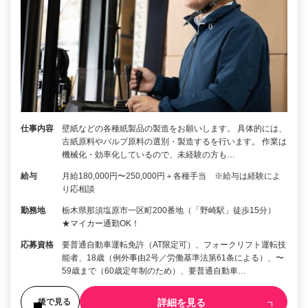
仕事内容
壁紙などの各種紙製品の製造をお願いします。 具体的には、
古紙原料やパルプ原料の選別・製造するを行います。 作業は
機械化・効率化しているので、未経験の方も…
給与
月給180,000円〜250,000円＋各種手当 ※給与は経験によ
り応相談
勤務地
栃木県那須塩原市一区町200番地（「野崎駅」徒歩15分）
★マイカー通勤OK！
応募資格
要普通自動車運転免許（AT限定可）、フォークリフト運転技
能者、18歳（例外事由2号／労働基準法第61条による）、〜
59歳まで（60歳定年制のため）、要普通自動車…
詳細を見る
後で見る