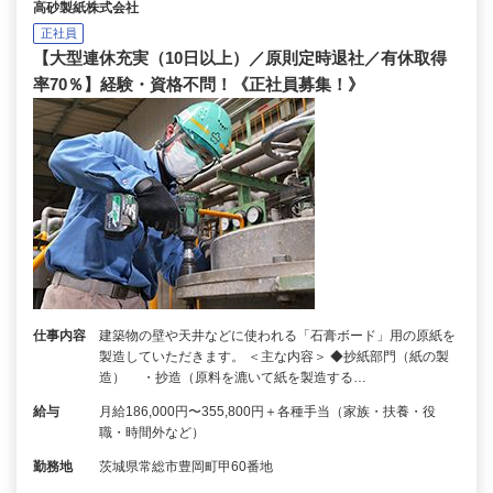
高砂製紙株式会社
正社員
【大型連休充実（10日以上）／原則定時退社／有休取得
率70％】経験・資格不問！《正社員募集！》
仕事内容
建築物の壁や天井などに使われる「石膏ボード」用の原紙を
製造していただきます。 ＜主な内容＞ ◆抄紙部門（紙の製
造） ・抄造（原料を漉いて紙を製造する…
給与
月給186,000円〜355,800円＋各種手当（家族・扶養・役
職・時間外など）
勤務地
茨城県常総市豊岡町甲60番地