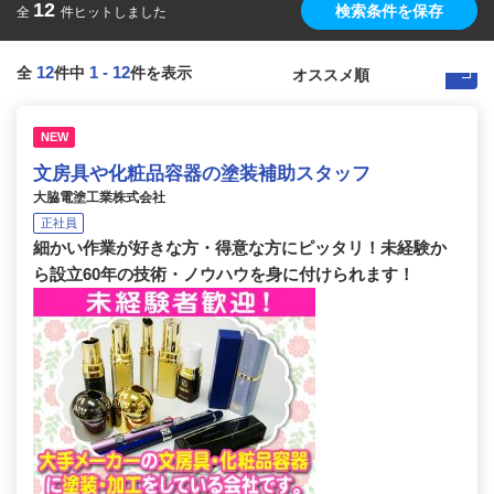
12
検索条件を保存
全
件ヒットしました
12
1
-
12
全
件中
件を表示
NEW
文房具や化粧品容器の塗装補助スタッフ
大脇電塗工業株式会社
正社員
細かい作業が好きな方・得意な方にピッタリ！未経験か
ら設立60年の技術・ノウハウを身に付けられます！