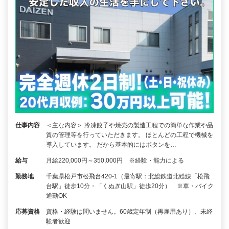
仕事内容
＜主な内容＞ 冷凍餃子や焼売の製造工程での簡単な作業や品
質の管理等を行っていただきます。 ほとんどの工程で機械を
導入しています。 だから基本的にはボタンを…
給与
月給220,000円～350,000円 ※経験・能力による
勤務地
千葉県松戸市松飛台420-1（最寄駅：北総鉄道北総線「松飛
台駅」徒歩10分・「くぬぎ山駅」徒歩20分） ※車・バイク
通勤OK
応募資格
資格・経験は問いません。60歳定年制（再雇用あり）、未経
験者歓迎