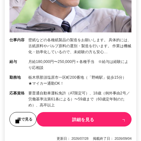
仕事内容
壁紙などの各種紙製品の製造をお願いします。 具体的には、
古紙原料やパルプ原料の選別・製造を行います。 作業は機械
化・効率化しているので、未経験の方も安心…
給与
月給180,000円〜250,000円＋各種手当 ※給与は経験によ
り応相談
勤務地
栃木県那須塩原市一区町200番地（「野崎駅」徒歩15分）
★マイカー通勤OK！
応募資格
要普通自動車運転免許（AT限定可）、18歳（例外事由2号／
労働基準法第61条による）〜59歳まで（60歳定年制のた
め）、高卒以上
詳細を見る
後で見る
更新日： 2026/07/28 掲載終了日： 2026/09/04