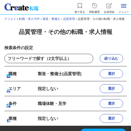
後で見る
閲覧履歴
会員登録
メニュー
クリエイト転職・求人TOP
＞
製造・整備士
＞
品質管理
＞
品質管理・その他の転職・求人情報
品質管理・その他の転職・求人情報
検索条件の設定
絞り込む
職種
製造・整備士(品質管理)
選択
エリア
指定しない
選択
条件
職場体験・見学
選択
業種
指定しない
選択