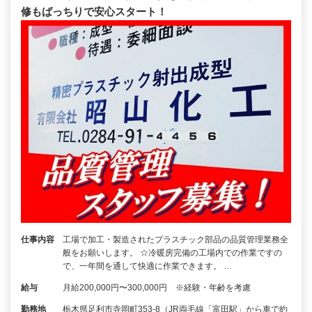
修もばっちりで安心スタート！
仕事内容
工場で加工・製造されたプラスチック部品の品質管理業務全
般をお願いします。 ☆冷暖房完備の工場内での作業ですの
で、一年間を通して快適に作業できます。 …
給与
月給200,000円〜300,000円 ※経験・年齢を考慮
勤務地
栃木県足利市寺岡町353-8（JR両毛線「富田駅」から車で約