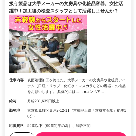
扱う製品は大手メーカーの文房具や化粧品容器。女性活
躍中！加工後の検査スタッフとして活躍しませんか？
仕事内容
表面処理加工を終えた、大手メーカーの文房具や化粧品アイ
テム（口紅・リップ・化粧水・マスカラなどの容器）の検品
をお願いします。 具体的には…… ■コンベア…
給与
月給231,639円以上
勤務地
東京都葛飾区奥戸2-12-11（京成押上線「京成立石駅」徒歩1
0分）
応募資格
59歳以下（60歳定年の為）、経験不問