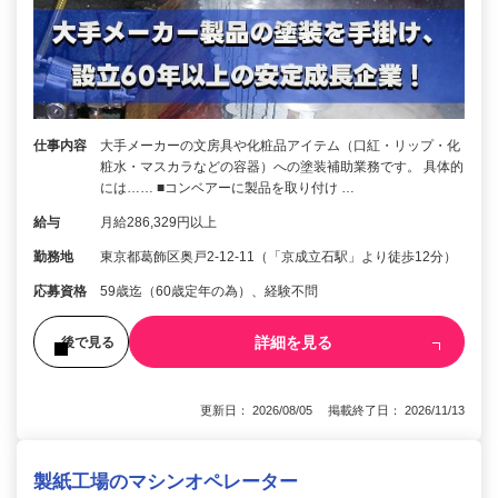
仕事内容
大手メーカーの文房具や化粧品アイテム（口紅・リップ・化
粧水・マスカラなどの容器）への塗装補助業務です。 具体的
には…… ■コンベアーに製品を取り付け …
給与
月給286,329円以上
勤務地
東京都葛飾区奥戸2-12-11（「京成立石駅」より徒歩12分）
応募資格
59歳迄（60歳定年の為）、経験不問
詳細を見る
後で見る
更新日： 2026/08/05 掲載終了日： 2026/11/13
製紙工場のマシンオペレーター