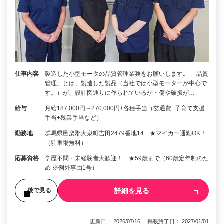
仕事内容
製造した小型モータの品質管理業務をお願いします。 「品質
管理」とは、製造した製品（当社では小型モーターが中心で
す。）が、設計図通りに作られているか・傷や破損が…
給与
月給187,000円～270,000円+各種手当（交通費+子育て支援
手当+残業手当など）
勤務地
群馬県邑楽郡大泉町吉田2479番地14 ★マイカー通勤OK！
（駐車場無料）
応募資格
学歴不問・未経験者大歓迎！ ★59歳まで（60歳定年制のた
め ※例外事由1号）
詳細を見る
後で見る
更新日： 2026/07/16 掲載終了日： 2027/01/01