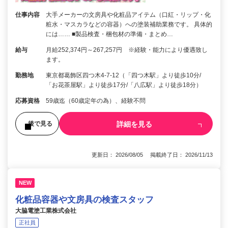
仕事内容
大手メーカーの文房具や化粧品アイテム（口紅・リップ・化
粧水・マスカラなどの容器）への塗装補助業務です。 具体的
には…… ■製品検査・梱包材の準備・まとめ…
給与
月給252,374円～267,257円 ※経験・能力により優遇致し
ます。
勤務地
東京都葛飾区四つ木4-7-12（「四つ木駅」より徒歩10分/
「お花茶屋駅」より徒歩17分/「八広駅」より徒歩18分）
応募資格
59歳迄（60歳定年の為）、経験不問
詳細を見る
後で見る
更新日： 2026/08/05 掲載終了日： 2026/11/13
NEW
化粧品容器や文房具の検査スタッフ
大脇電塗工業株式会社
正社員