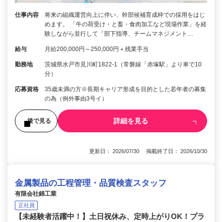
仕事内容
将来の組織運営向上に伴い、幹部候補育成枠での採用をはじ
めます。 「牛の荷受け・と畜・食肉加工など現場作業」を経
験しながら並行して「部下指導、チームマネジメント…
給与
月給200,000円～250,000円＋残業手当
勤務地
茨城県水戸市見川町1822-1（常磐線「赤塚駅」より車で10
分）
応募資格
35歳未満の方※長期キャリア形成を目的とした若年者の募集
の為（例外事由3号イ）
詳細を見る
後で見る
更新日： 2026/07/30 掲載終了日： 2026/10/30
金属製品の工程管理・品質検査スタッフ
有限会社錦工業
正社員
【未経験者活躍中！】土日祝休み、定時上がりOK！プラ