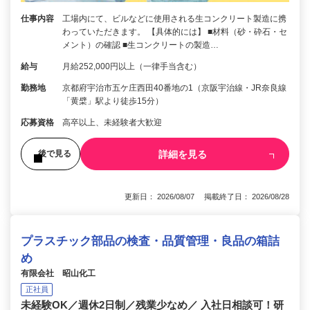
仕事内容
工場内にて、ビルなどに使用される生コンクリート製造に携
わっていただきます。 【具体的には】 ■材料（砂・砕石・セ
メント）の確認 ■生コンクリートの製造…
給与
月給252,000円以上（一律手当含む）
勤務地
京都府宇治市五ケ庄西田40番地の1（京阪宇治線・JR奈良線
「黄檗」駅より徒歩15分）
応募資格
高卒以上、未経験者大歓迎
詳細を見る
後で見る
更新日： 2026/08/07 掲載終了日： 2026/08/28
プラスチック部品の検査・品質管理・良品の箱詰
め
有限会社 昭山化工
正社員
未経験OK／週休2日制／残業少なめ／ 入社日相談可！研