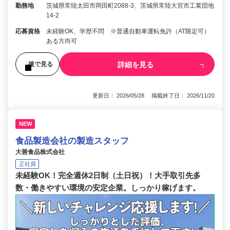
勤務地
茨城県常陸太田市岡田町2088-3、茨城県常陸大宮市工業団地
14-2
応募資格
未経験OK、学歴不問 ※普通自動車運転免許（AT限定可）
ある方尚可
詳細を見る
後で見る
更新日： 2026/05/28 掲載終了日： 2026/11/20
NEW
食品製造会社の製造スタッフ
大善食品株式会社
正社員
未経験OK！完全週休2日制（土日祝）！大手取引先多
数・働きやすい環境の安定企業。しっかり稼げます。